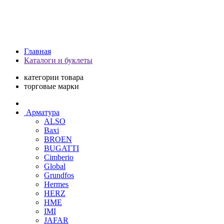
Главная
Каталоги и буклеты
категории товара
торговые марки
Арматура
ALSO
Baxi
BROEN
BUGATTI
Cimberio
Global
Grundfos
Hermes
HERZ
HME
IMI
JAFAR