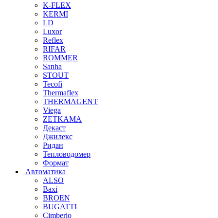
K-FLEX
KERMI
LD
Luxor
Reflex
RIFAR
ROMMER
Sanha
STOUT
Tecofi
Thermaflex
THERMAGENT
Viega
ZETKAMA
Декаст
Джилекс
Ридан
Тепловодомер
Формат
Автоматика
ALSO
Baxi
BROEN
BUGATTI
Cimberio