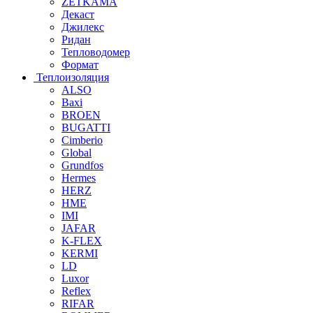
ZETKAMA
Декаст
Джилекс
Ридан
Тепловодомер
Формат
Теплоизоляция
ALSO
Baxi
BROEN
BUGATTI
Cimberio
Global
Grundfos
Hermes
HERZ
HME
IMI
JAFAR
K-FLEX
KERMI
LD
Luxor
Reflex
RIFAR