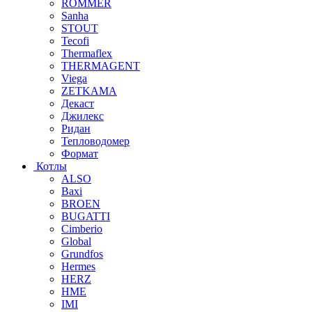
ROMMER
Sanha
STOUT
Tecofi
Thermaflex
THERMAGENT
Viega
ZETKAMA
Декаст
Джилекс
Ридан
Тепловодомер
Формат
Котлы
ALSO
Baxi
BROEN
BUGATTI
Cimberio
Global
Grundfos
Hermes
HERZ
HME
IMI