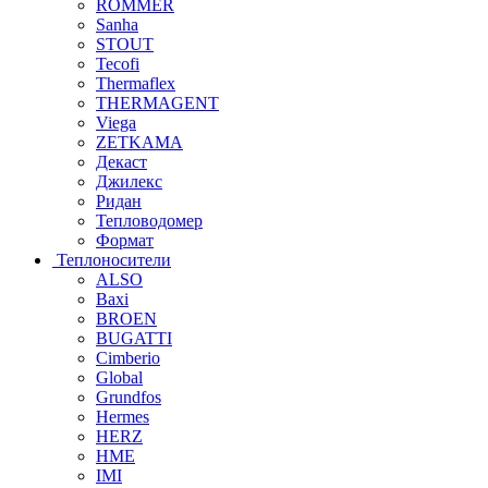
ROMMER
Sanha
STOUT
Tecofi
Thermaflex
THERMAGENT
Viega
ZETKAMA
Декаст
Джилекс
Ридан
Тепловодомер
Формат
Теплоносители
ALSO
Baxi
BROEN
BUGATTI
Cimberio
Global
Grundfos
Hermes
HERZ
HME
IMI