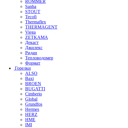
ROMMER
Sanha
STOUT
Tecofi
Thermaflex
THERMAGENT
Viega
ZETKAMA
Декаст
Джилекс
Ридан
Тепловодомер
Формат
Горелки
ALSO
Baxi
BROEN
BUGATTI
Cimberio
Global
Grundfos
Hermes
HERZ
HME
IMI