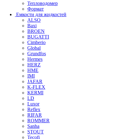
Тепловодомер
Формат
Емкости для жидкостей
ALSO
Baxi
BROEN
BUGATTI
Cimberio
Global
Grundfos
Hermes
HERZ
HME
IMI
JAFAR
K-FLEX
KERMI
LD
Luxor
Reflex
RIFAR
ROMMER
Sanha
STOUT
Tecofi