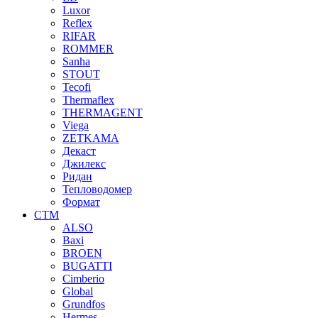
Luxor
Reflex
RIFAR
ROMMER
Sanha
STOUT
Tecofi
Thermaflex
THERMAGENT
Viega
ZETKAMA
Декаст
Джилекс
Ридан
Тепловодомер
Формат
СТМ
ALSO
Baxi
BROEN
BUGATTI
Cimberio
Global
Grundfos
Hermes