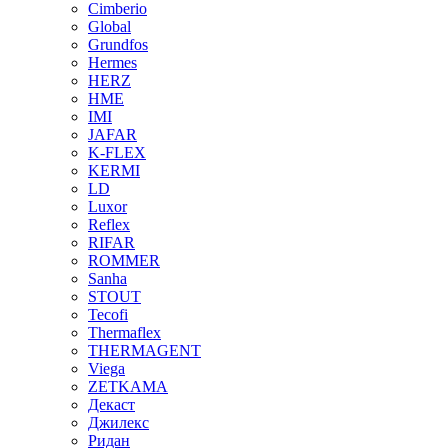
Cimberio
Global
Grundfos
Hermes
HERZ
HME
IMI
JAFAR
K-FLEX
KERMI
LD
Luxor
Reflex
RIFAR
ROMMER
Sanha
STOUT
Tecofi
Thermaflex
THERMAGENT
Viega
ZETKAMA
Декаст
Джилекс
Ридан