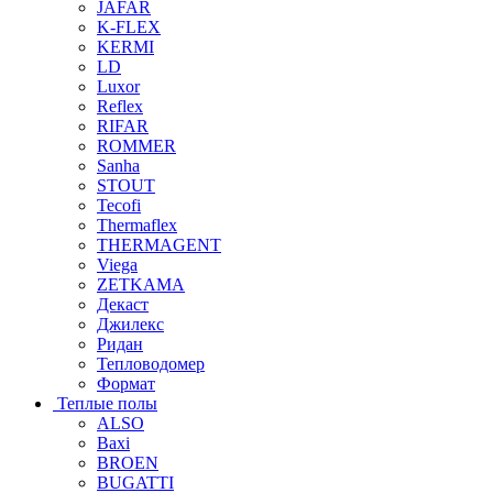
JAFAR
K-FLEX
KERMI
LD
Luxor
Reflex
RIFAR
ROMMER
Sanha
STOUT
Tecofi
Thermaflex
THERMAGENT
Viega
ZETKAMA
Декаст
Джилекс
Ридан
Тепловодомер
Формат
Теплые полы
ALSO
Baxi
BROEN
BUGATTI