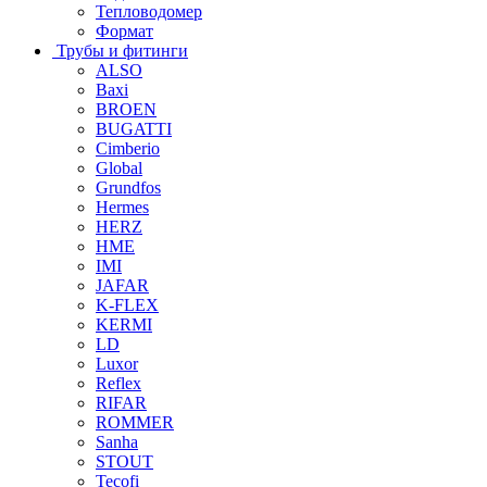
Тепловодомер
Формат
Трубы и фитинги
ALSO
Baxi
BROEN
BUGATTI
Cimberio
Global
Grundfos
Hermes
HERZ
HME
IMI
JAFAR
K-FLEX
KERMI
LD
Luxor
Reflex
RIFAR
ROMMER
Sanha
STOUT
Tecofi