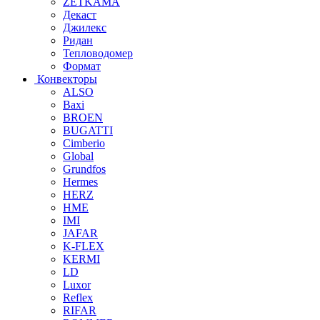
ZETKAMA
Декаст
Джилекс
Ридан
Тепловодомер
Формат
Конвекторы
ALSO
Baxi
BROEN
BUGATTI
Cimberio
Global
Grundfos
Hermes
HERZ
HME
IMI
JAFAR
K-FLEX
KERMI
LD
Luxor
Reflex
RIFAR