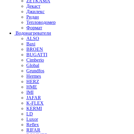
ZETKAMA
Декаст
Джилекс
Ридан
Тепловодомер
Формат
Водонагреватели
ALSO
Baxi
BROEN
BUGATTI
Cimberio
Global
Grundfos
Hermes
HERZ
HME
IMI
JAFAR
K-FLEX
KERMI
LD
Luxor
Reflex
RIFAR