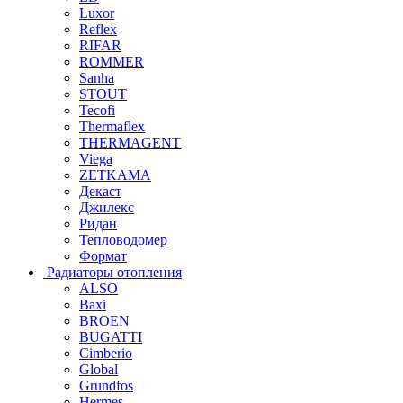
Luxor
Reflex
RIFAR
ROMMER
Sanha
STOUT
Tecofi
Thermaflex
THERMAGENT
Viega
ZETKAMA
Декаст
Джилекс
Ридан
Тепловодомер
Формат
Радиаторы отопления
ALSO
Baxi
BROEN
BUGATTI
Cimberio
Global
Grundfos
Hermes