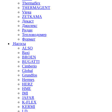
Thermaflex
THERMAGENT
Viega
ZETKAMA
Декаст
Джилекс
Ридан
Тепловодомер
Формат
Насосы
ALSO
Baxi
BROEN
BUGATTI
Cimberio
Global
Grundfos
Hermes
HERZ
HME
IMI
JAFAR
K-FLEX
KERMI
LD