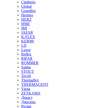
Cimberio
Global
Grundfos
Hermes
HERZ
HME
IMI
JAFAR
K-FLEX
KERMI
LD
Luxor
Reflex
RIFAR
ROMMER
Sanha
STOUT
Tecofi
Thermaflex
THERMAGENT
Viega
ZETKAMA
Декаст
Джилекс
Ридан