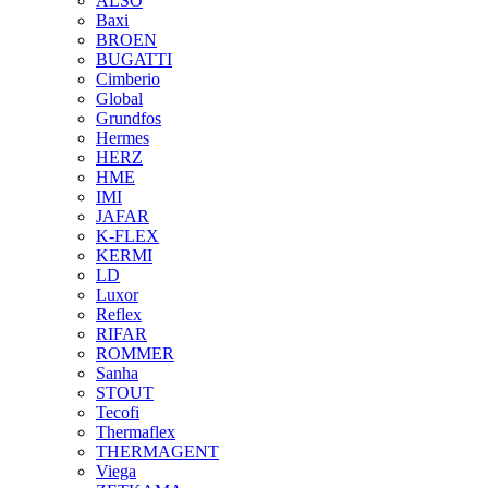
ALSO
Baxi
BROEN
BUGATTI
Cimberio
Global
Grundfos
Hermes
HERZ
HME
IMI
JAFAR
K-FLEX
KERMI
LD
Luxor
Reflex
RIFAR
ROMMER
Sanha
STOUT
Tecofi
Thermaflex
THERMAGENT
Viega