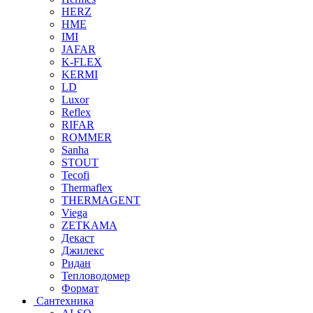
HERZ
HME
IMI
JAFAR
K-FLEX
KERMI
LD
Luxor
Reflex
RIFAR
ROMMER
Sanha
STOUT
Tecofi
Thermaflex
THERMAGENT
Viega
ZETKAMA
Декаст
Джилекс
Ридан
Тепловодомер
Формат
Сантехника