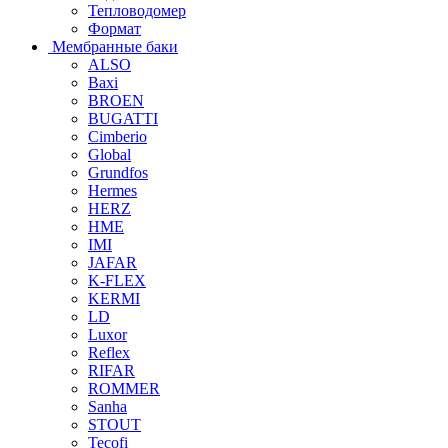
Тепловодомер
Формат
Мембранные баки
ALSO
Baxi
BROEN
BUGATTI
Cimberio
Global
Grundfos
Hermes
HERZ
HME
IMI
JAFAR
K-FLEX
KERMI
LD
Luxor
Reflex
RIFAR
ROMMER
Sanha
STOUT
Tecofi