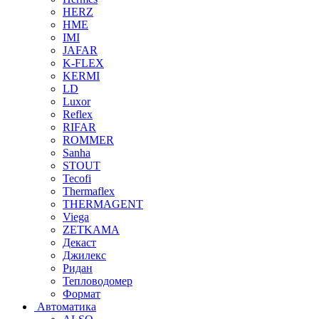
HERZ
HME
IMI
JAFAR
K-FLEX
KERMI
LD
Luxor
Reflex
RIFAR
ROMMER
Sanha
STOUT
Tecofi
Thermaflex
THERMAGENT
Viega
ZETKAMA
Декаст
Джилекс
Ридан
Тепловодомер
Формат
Автоматика