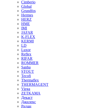
Cimberio
Global
Grundfos
Hermes
HERZ
HME
IMI
JAFAR
K-FLEX
KERMI
LD
Luxor
Reflex
RIFAR
ROMMER
Sanha
STOUT
Tecofi
Thermaflex
THERMAGENT
Viega
ZETKAMA
Декаст
Джилекс
Ридан