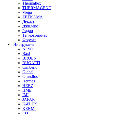
Thermaflex
THERMAGENT
Viega
ZETKAMA
Декаст
Джилекс
Ридан
Тепловодомер
Формат
Инструмент
ALSO
Baxi
BROEN
BUGATTI
Cimberio
Global
Grundfos
Hermes
HERZ
HME
IMI
JAFAR
K-FLEX
KERMI
LD