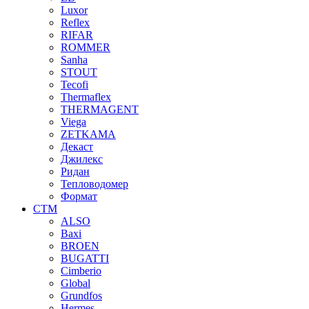
Luxor
Reflex
RIFAR
ROMMER
Sanha
STOUT
Tecofi
Thermaflex
THERMAGENT
Viega
ZETKAMA
Декаст
Джилекс
Ридан
Тепловодомер
Формат
СТМ
ALSO
Baxi
BROEN
BUGATTI
Cimberio
Global
Grundfos
Hermes