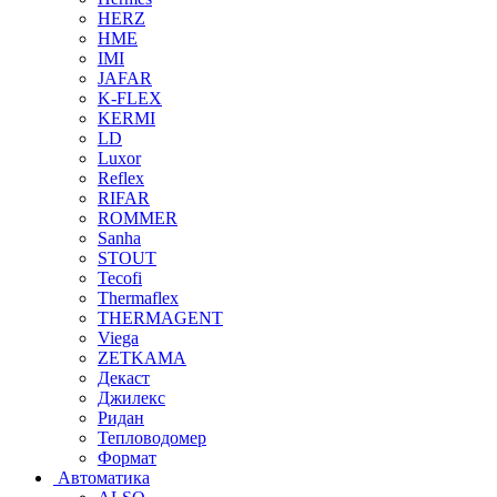
HERZ
HME
IMI
JAFAR
K-FLEX
KERMI
LD
Luxor
Reflex
RIFAR
ROMMER
Sanha
STOUT
Tecofi
Thermaflex
THERMAGENT
Viega
ZETKAMA
Декаст
Джилекс
Ридан
Тепловодомер
Формат
Автоматика