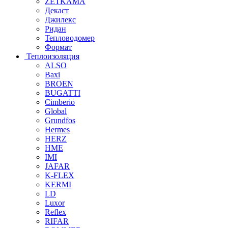
ZETKAMA
Декаст
Джилекс
Ридан
Тепловодомер
Формат
Теплоизоляция
ALSO
Baxi
BROEN
BUGATTI
Cimberio
Global
Grundfos
Hermes
HERZ
HME
IMI
JAFAR
K-FLEX
KERMI
LD
Luxor
Reflex
RIFAR