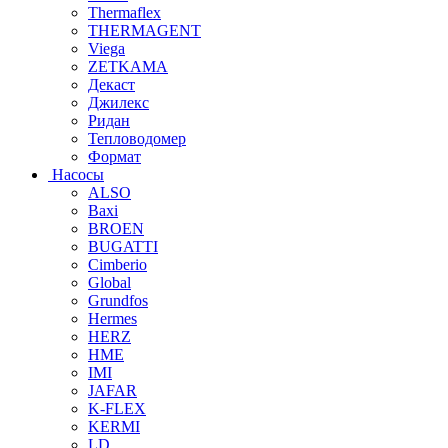
Thermaflex
THERMAGENT
Viega
ZETKAMA
Декаст
Джилекс
Ридан
Тепловодомер
Формат
Насосы
ALSO
Baxi
BROEN
BUGATTI
Cimberio
Global
Grundfos
Hermes
HERZ
HME
IMI
JAFAR
K-FLEX
KERMI
LD