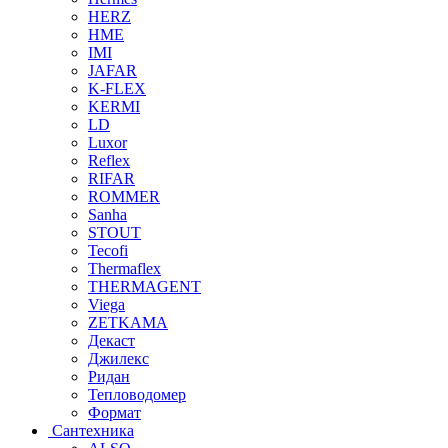
HERZ
HME
IMI
JAFAR
K-FLEX
KERMI
LD
Luxor
Reflex
RIFAR
ROMMER
Sanha
STOUT
Tecofi
Thermaflex
THERMAGENT
Viega
ZETKAMA
Декаст
Джилекс
Ридан
Тепловодомер
Формат
Сантехника