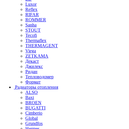
Luxor
Reflex
RIFAR
ROMMER
Sanha
STOUT
Tecofi
Thermaflex
THERMAGENT
Viega
ZETKAMA
Декаст
Джилекс
Ридан
Тепловодомер
Формат
Радиаторы отопления
ALSO
Baxi
BROEN
BUGATTI
Cimberio
Global
Grundfos
Hermes