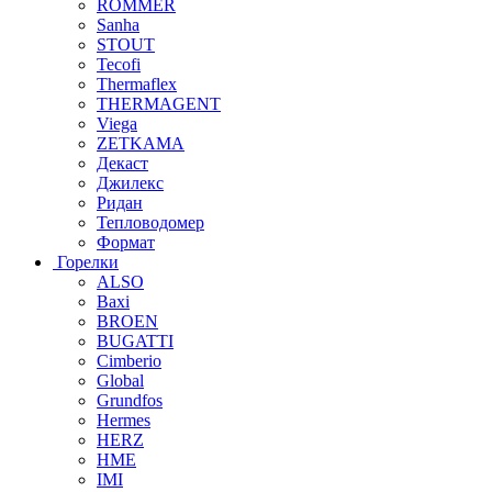
ROMMER
Sanha
STOUT
Tecofi
Thermaflex
THERMAGENT
Viega
ZETKAMA
Декаст
Джилекс
Ридан
Тепловодомер
Формат
Горелки
ALSO
Baxi
BROEN
BUGATTI
Cimberio
Global
Grundfos
Hermes
HERZ
HME
IMI