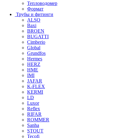
Тепловодомер
Формат
Трубы и фитинги
ALSO
Baxi
BROEN
BUGATTI
Cimberio
Global
Grundfos
Hermes
HERZ
HME
IMI
JAFAR
K-FLEX
KERMI
LD
Luxor
Reflex
RIFAR
ROMMER
Sanha
STOUT
Tecofi