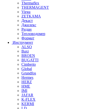
Thermaflex
THERMAGENT
Viega
ZETKAMA
Декаст
Джилекс
Ридан
Тепловодомер
Формат
Инструмент
ALSO
Baxi
BROEN
BUGATTI
Cimberio
Global
Grundfos
Hermes
HERZ
HME
IMI
JAFAR
K-FLEX
KERMI
LD