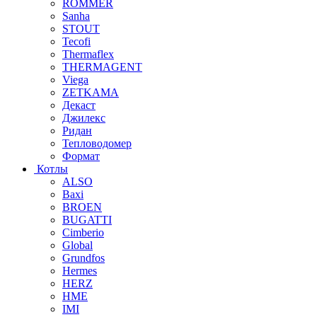
ROMMER
Sanha
STOUT
Tecofi
Thermaflex
THERMAGENT
Viega
ZETKAMA
Декаст
Джилекс
Ридан
Тепловодомер
Формат
Котлы
ALSO
Baxi
BROEN
BUGATTI
Cimberio
Global
Grundfos
Hermes
HERZ
HME
IMI