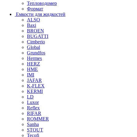
Тепловодомер
Формат
Емкости для жидкостей
ALSO
Baxi
BROEN
BUGATTI
Cimberio
Global
Grundfos
Hermes
HERZ
HME
IMI
JAFAR
K-FLEX
KERMI
LD
Luxor
Reflex
RIFAR
ROMMER
Sanha
STOUT
Tecofi