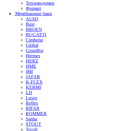
Тепловодомер
Формат
Мембранные баки
ALSO
Baxi
BROEN
BUGATTI
Cimberio
Global
Grundfos
Hermes
HERZ
HME
IMI
JAFAR
K-FLEX
KERMI
LD
Luxor
Reflex
RIFAR
ROMMER
Sanha
STOUT
Tecofi