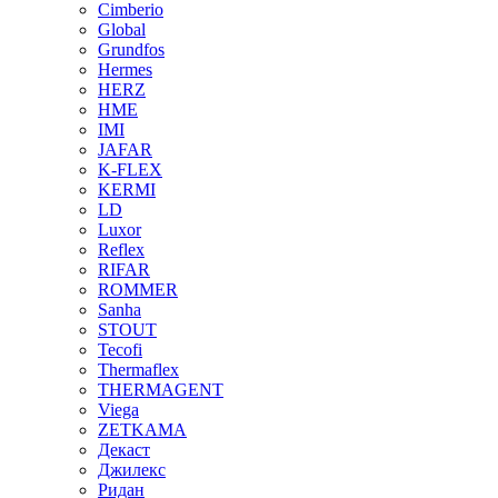
Cimberio
Global
Grundfos
Hermes
HERZ
HME
IMI
JAFAR
K-FLEX
KERMI
LD
Luxor
Reflex
RIFAR
ROMMER
Sanha
STOUT
Tecofi
Thermaflex
THERMAGENT
Viega
ZETKAMA
Декаст
Джилекс
Ридан