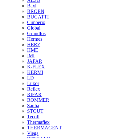
ALSO
Baxi
BROEN
BUGATTI
Cimberio
Global
Grundfos
Hermes
HERZ
HME
IMI
JAFAR
K-FLEX
KERMI
LD
Luxor
Reflex
RIFAR
ROMMER
Sanha
STOUT
Tecofi
Thermaflex
THERMAGENT
Viega