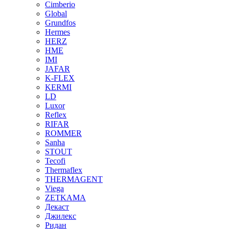
Cimberio
Global
Grundfos
Hermes
HERZ
HME
IMI
JAFAR
K-FLEX
KERMI
LD
Luxor
Reflex
RIFAR
ROMMER
Sanha
STOUT
Tecofi
Thermaflex
THERMAGENT
Viega
ZETKAMA
Декаст
Джилекс
Ридан