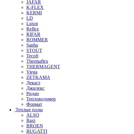
JAFAR
K-FLEX
KERMI
LD
Luxor
Reflex
RIFAR
ROMMER
Sanha
STOUT
Tecofi
Thermaflex
THERMAGENT
Viega
ZETKAMA
Декаст
Джилекс
Ридан
Тепловодомер
Формат
Теплые полы
ALSO
Baxi
BROEN
BUGATTI