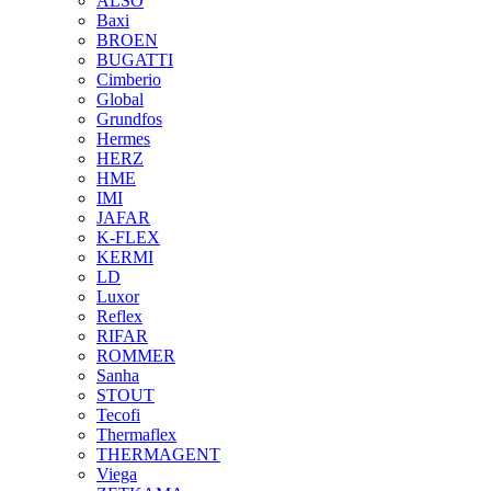
ALSO
Baxi
BROEN
BUGATTI
Cimberio
Global
Grundfos
Hermes
HERZ
HME
IMI
JAFAR
K-FLEX
KERMI
LD
Luxor
Reflex
RIFAR
ROMMER
Sanha
STOUT
Tecofi
Thermaflex
THERMAGENT
Viega