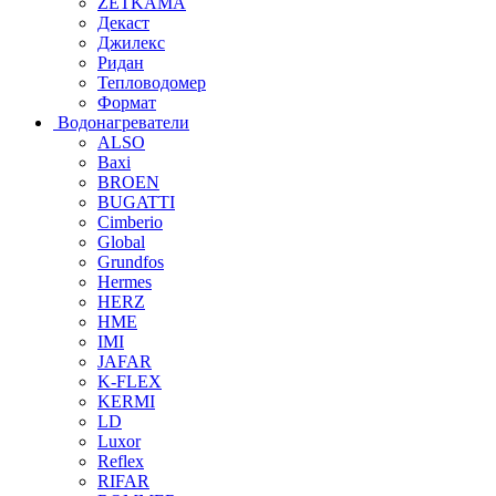
ZETKAMA
Декаст
Джилекс
Ридан
Тепловодомер
Формат
Водонагреватели
ALSO
Baxi
BROEN
BUGATTI
Cimberio
Global
Grundfos
Hermes
HERZ
HME
IMI
JAFAR
K-FLEX
KERMI
LD
Luxor
Reflex
RIFAR