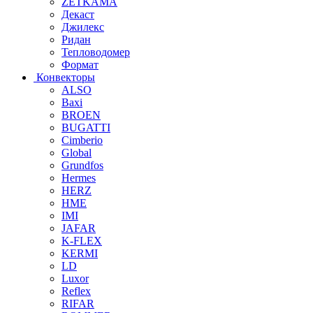
ZETKAMA
Декаст
Джилекс
Ридан
Тепловодомер
Формат
Конвекторы
ALSO
Baxi
BROEN
BUGATTI
Cimberio
Global
Grundfos
Hermes
HERZ
HME
IMI
JAFAR
K-FLEX
KERMI
LD
Luxor
Reflex
RIFAR