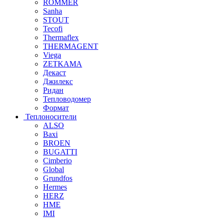
ROMMER
Sanha
STOUT
Tecofi
Thermaflex
THERMAGENT
Viega
ZETKAMA
Декаст
Джилекс
Ридан
Тепловодомер
Формат
Теплоносители
ALSO
Baxi
BROEN
BUGATTI
Cimberio
Global
Grundfos
Hermes
HERZ
HME
IMI