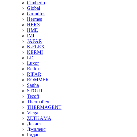
Cimberio
Global
Grundfos
Hermes
HERZ
HME
IMI
JAFAR
K-FLEX
KERMI
LD
Luxor
Reflex
RIFAR
ROMMER
Sanha
STOUT
Tecofi
Thermaflex
THERMAGENT
Viega
ZETKAMA
Декаст
Джилекс
Ридан