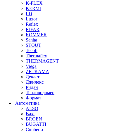
K-FLEX
KERMI
LD
Luxor
Reflex
RIFAR
ROMMER
Sanha
STOUT
Tecofi
Thermaflex
THERMAGENT
Viega
ZETKAMA
Декаст
Джилекс
Ридан
Тепловодомер
Формат
Автоматика
ALSO
Baxi
BROEN
BUGATTI
Cimberio