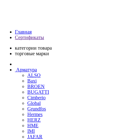
Главная
Сертификаты
категории товара
торговые марки
Арматура
ALSO
Baxi
BROEN
BUGATTI
Cimberio
Global
Grundfos
Hermes
HERZ
HME
IMI
JAFAR