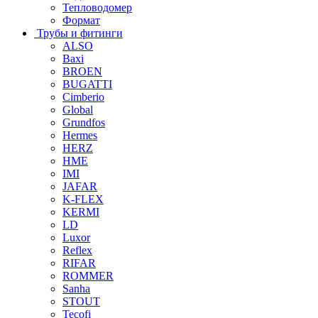
Тепловодомер
Формат
Трубы и фитинги
ALSO
Baxi
BROEN
BUGATTI
Cimberio
Global
Grundfos
Hermes
HERZ
HME
IMI
JAFAR
K-FLEX
KERMI
LD
Luxor
Reflex
RIFAR
ROMMER
Sanha
STOUT
Tecofi