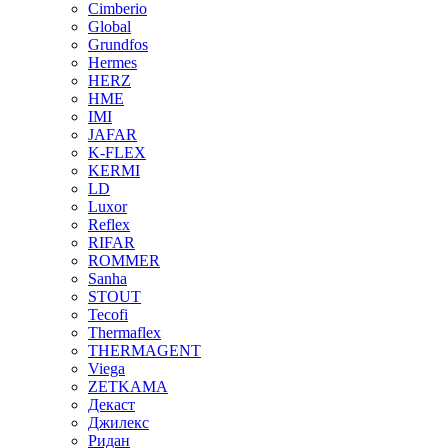
Cimberio
Global
Grundfos
Hermes
HERZ
HME
IMI
JAFAR
K-FLEX
KERMI
LD
Luxor
Reflex
RIFAR
ROMMER
Sanha
STOUT
Tecofi
Thermaflex
THERMAGENT
Viega
ZETKAMA
Декаст
Джилекс
Ридан