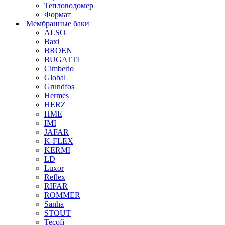
Тепловодомер
Формат
Мембранные баки
ALSO
Baxi
BROEN
BUGATTI
Cimberio
Global
Grundfos
Hermes
HERZ
HME
IMI
JAFAR
K-FLEX
KERMI
LD
Luxor
Reflex
RIFAR
ROMMER
Sanha
STOUT
Tecofi