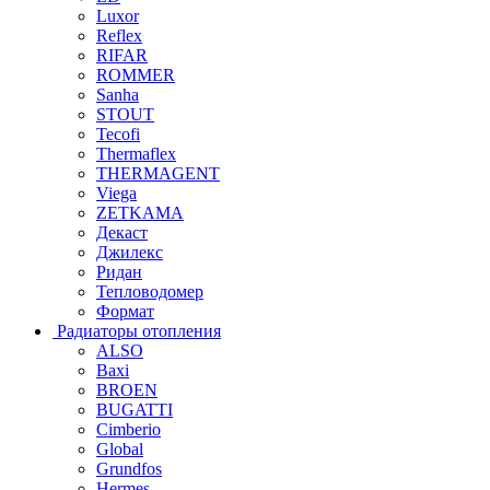
Luxor
Reflex
RIFAR
ROMMER
Sanha
STOUT
Tecofi
Thermaflex
THERMAGENT
Viega
ZETKAMA
Декаст
Джилекс
Ридан
Тепловодомер
Формат
Радиаторы отопления
ALSO
Baxi
BROEN
BUGATTI
Cimberio
Global
Grundfos
Hermes