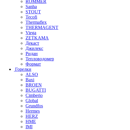
ROMMER
Sanha
STOUT
Tecofi
Thermaflex
THERMAGENT
Viega
ZETKAMA
Декаст
Джилекс
Ридан
Тепловодомер
Формат
Горелки
ALSO
Baxi
BROEN
BUGATTI
Cimberio
Global
Grundfos
Hermes
HERZ
HME
IMI