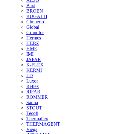
ALSO
Baxi
BROEN
BUGATTI
Cimberio
Global
Grundfos
Hermes
HERZ
HME
IMI
JAFAR
K-FLEX
KERMI
LD
Luxor
Reflex
RIFAR
ROMMER
Sanha
STOUT
Tecofi
Thermaflex
THERMAGENT
Viega