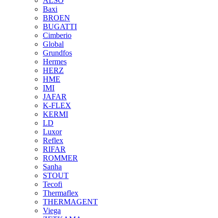
ALSO
Baxi
BROEN
BUGATTI
Cimberio
Global
Grundfos
Hermes
HERZ
HME
IMI
JAFAR
K-FLEX
KERMI
LD
Luxor
Reflex
RIFAR
ROMMER
Sanha
STOUT
Tecofi
Thermaflex
THERMAGENT
Viega