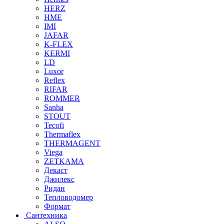
HERZ
HME
IMI
JAFAR
K-FLEX
KERMI
LD
Luxor
Reflex
RIFAR
ROMMER
Sanha
STOUT
Tecofi
Thermaflex
THERMAGENT
Viega
ZETKAMA
Декаст
Джилекс
Ридан
Тепловодомер
Формат
Сантехника