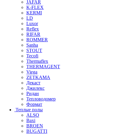
JAFAR
K-FLEX
KERMI
LD
Luxor
Reflex
RIFAR
ROMMER
Sanha
STOUT
Tecofi
Thermaflex
THERMAGENT
Viega
ZETKAMA
Декаст
Джилекс
Ридан
Тепловодомер
Формат
Теплые полы
ALSO
Baxi
BROEN
BUGATTI