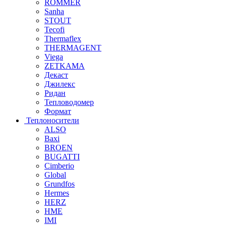
ROMMER
Sanha
STOUT
Tecofi
Thermaflex
THERMAGENT
Viega
ZETKAMA
Декаст
Джилекс
Ридан
Тепловодомер
Формат
Теплоносители
ALSO
Baxi
BROEN
BUGATTI
Cimberio
Global
Grundfos
Hermes
HERZ
HME
IMI