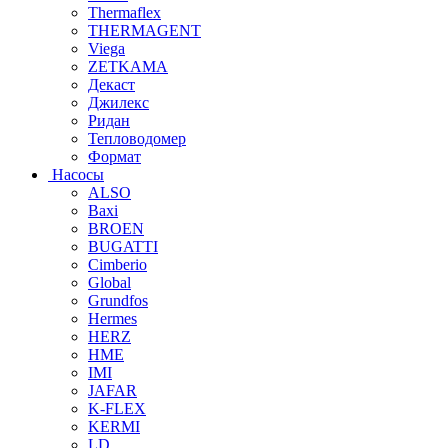
Thermaflex
THERMAGENT
Viega
ZETKAMA
Декаст
Джилекс
Ридан
Тепловодомер
Формат
Насосы
ALSO
Baxi
BROEN
BUGATTI
Cimberio
Global
Grundfos
Hermes
HERZ
HME
IMI
JAFAR
K-FLEX
KERMI
LD