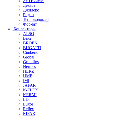
ZETKAMA
Декаст
Джилекс
Ридан
Тепловодомер
Формат
Конвекторы
ALSO
Baxi
BROEN
BUGATTI
Cimberio
Global
Grundfos
Hermes
HERZ
HME
IMI
JAFAR
K-FLEX
KERMI
LD
Luxor
Reflex
RIFAR