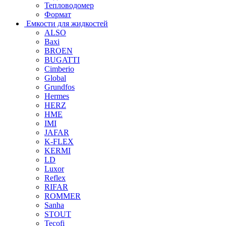
Тепловодомер
Формат
Емкости для жидкостей
ALSO
Baxi
BROEN
BUGATTI
Cimberio
Global
Grundfos
Hermes
HERZ
HME
IMI
JAFAR
K-FLEX
KERMI
LD
Luxor
Reflex
RIFAR
ROMMER
Sanha
STOUT
Tecofi