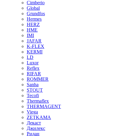
Cimberio
Global
Grundfos
Hermes
HERZ
HME
IMI
JAFAR
K-FLEX
KERMI
LD
Luxor
Reflex
RIFAR
ROMMER
Sanha
STOUT
Tecofi
Thermaflex
THERMAGENT
Viega
ZETKAMA
Декаст
Джилекс
Ридан