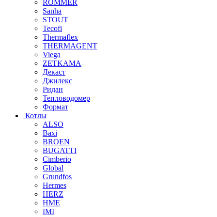
ROMMER
Sanha
STOUT
Tecofi
Thermaflex
THERMAGENT
Viega
ZETKAMA
Декаст
Джилекс
Ридан
Тепловодомер
Формат
Котлы
ALSO
Baxi
BROEN
BUGATTI
Cimberio
Global
Grundfos
Hermes
HERZ
HME
IMI