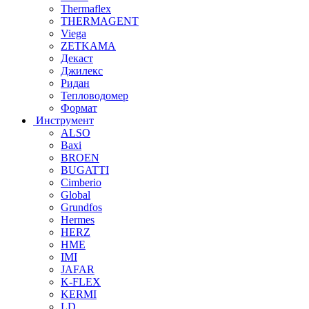
Thermaflex
THERMAGENT
Viega
ZETKAMA
Декаст
Джилекс
Ридан
Тепловодомер
Формат
Инструмент
ALSO
Baxi
BROEN
BUGATTI
Cimberio
Global
Grundfos
Hermes
HERZ
HME
IMI
JAFAR
K-FLEX
KERMI
LD