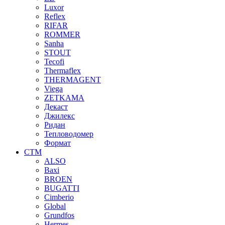
Luxor
Reflex
RIFAR
ROMMER
Sanha
STOUT
Tecofi
Thermaflex
THERMAGENT
Viega
ZETKAMA
Декаст
Джилекс
Ридан
Тепловодомер
Формат
СТМ
ALSO
Baxi
BROEN
BUGATTI
Cimberio
Global
Grundfos
Hermes