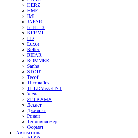
HERZ
HME
IMI
JAFAR
K-FLEX
KERMI
LD
Luxor
Reflex
RIFAR
ROMMER
Sanha
STOUT
Tecofi
Thermaflex
THERMAGENT
Viega
ZETKAMA
Декаст
Джилекс
Ридан
Тепловодомер
Формат
Автоматика