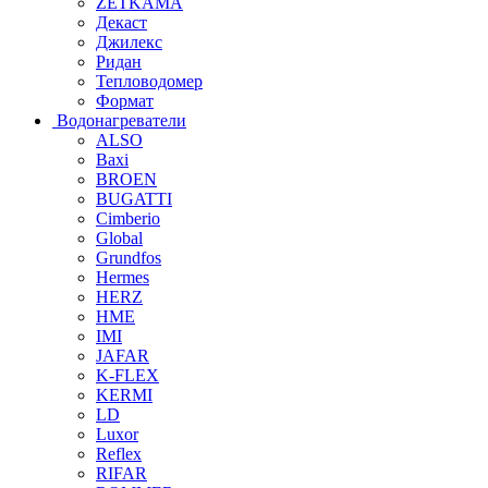
ZETKAMA
Декаст
Джилекс
Ридан
Тепловодомер
Формат
Водонагреватели
ALSO
Baxi
BROEN
BUGATTI
Cimberio
Global
Grundfos
Hermes
HERZ
HME
IMI
JAFAR
K-FLEX
KERMI
LD
Luxor
Reflex
RIFAR