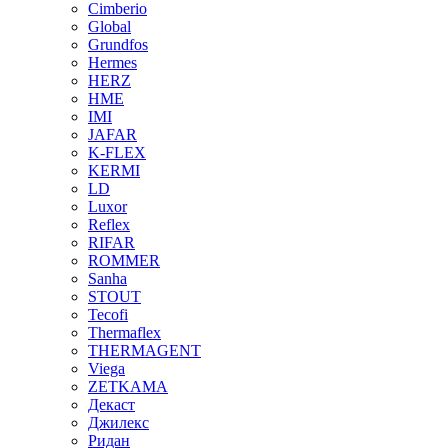
Cimberio
Global
Grundfos
Hermes
HERZ
HME
IMI
JAFAR
K-FLEX
KERMI
LD
Luxor
Reflex
RIFAR
ROMMER
Sanha
STOUT
Tecofi
Thermaflex
THERMAGENT
Viega
ZETKAMA
Декаст
Джилекс
Ридан