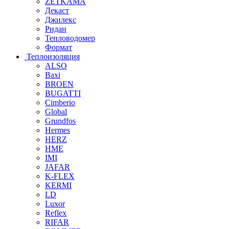
ZETKAMA
Декаст
Джилекс
Ридан
Тепловодомер
Формат
Теплоизоляция
ALSO
Baxi
BROEN
BUGATTI
Cimberio
Global
Grundfos
Hermes
HERZ
HME
IMI
JAFAR
K-FLEX
KERMI
LD
Luxor
Reflex
RIFAR