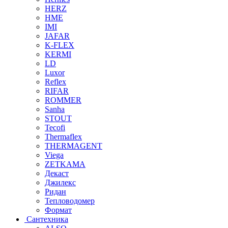
HERZ
HME
IMI
JAFAR
K-FLEX
KERMI
LD
Luxor
Reflex
RIFAR
ROMMER
Sanha
STOUT
Tecofi
Thermaflex
THERMAGENT
Viega
ZETKAMA
Декаст
Джилекс
Ридан
Тепловодомер
Формат
Сантехника