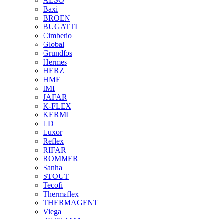
ALSO
Baxi
BROEN
BUGATTI
Cimberio
Global
Grundfos
Hermes
HERZ
HME
IMI
JAFAR
K-FLEX
KERMI
LD
Luxor
Reflex
RIFAR
ROMMER
Sanha
STOUT
Tecofi
Thermaflex
THERMAGENT
Viega