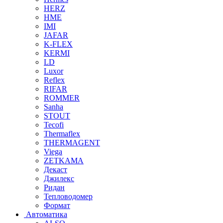
HERZ
HME
IMI
JAFAR
K-FLEX
KERMI
LD
Luxor
Reflex
RIFAR
ROMMER
Sanha
STOUT
Tecofi
Thermaflex
THERMAGENT
Viega
ZETKAMA
Декаст
Джилекс
Ридан
Тепловодомер
Формат
Автоматика