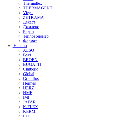
Thermaflex
THERMAGENT
Viega
ZETKAMA
Декаст
Джилекс
Ридан
Тепловодомер
Формат
Насосы
ALSO
Baxi
BROEN
BUGATTI
Cimberio
Global
Grundfos
Hermes
HERZ
HME
IMI
JAFAR
K-FLEX
KERMI
LD