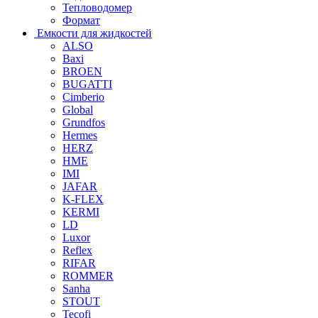
Тепловодомер
Формат
Емкости для жидкостей
ALSO
Baxi
BROEN
BUGATTI
Cimberio
Global
Grundfos
Hermes
HERZ
HME
IMI
JAFAR
K-FLEX
KERMI
LD
Luxor
Reflex
RIFAR
ROMMER
Sanha
STOUT
Tecofi