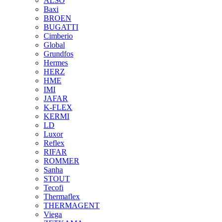
ALSO
Baxi
BROEN
BUGATTI
Cimberio
Global
Grundfos
Hermes
HERZ
HME
IMI
JAFAR
K-FLEX
KERMI
LD
Luxor
Reflex
RIFAR
ROMMER
Sanha
STOUT
Tecofi
Thermaflex
THERMAGENT
Viega