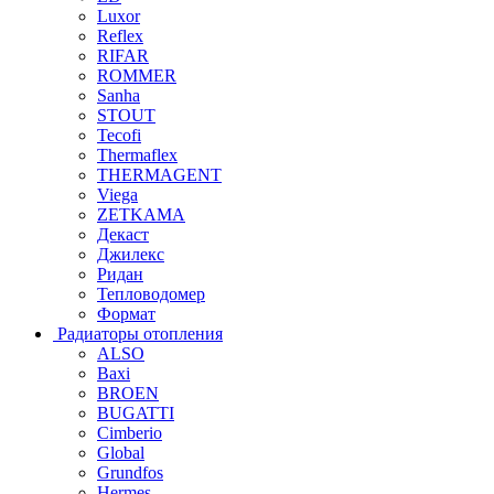
Luxor
Reflex
RIFAR
ROMMER
Sanha
STOUT
Tecofi
Thermaflex
THERMAGENT
Viega
ZETKAMA
Декаст
Джилекс
Ридан
Тепловодомер
Формат
Радиаторы отопления
ALSO
Baxi
BROEN
BUGATTI
Cimberio
Global
Grundfos
Hermes