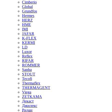
Cimberio
Global
Grundfos
Hermes
HERZ
HME
IMI
JAFAR
K-FLEX
KERMI
LD
Luxor
Reflex
RIFAR
ROMMER
Sanha
STOUT
Tecofi
Thermaflex
THERMAGENT
Viega
ZETKAMA
Декаст
Джилекс
Ридан