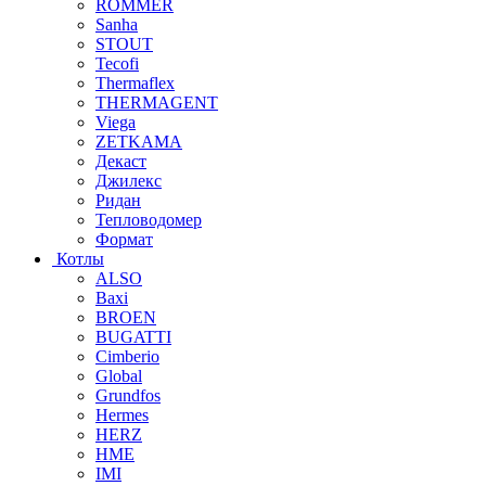
ROMMER
Sanha
STOUT
Tecofi
Thermaflex
THERMAGENT
Viega
ZETKAMA
Декаст
Джилекс
Ридан
Тепловодомер
Формат
Котлы
ALSO
Baxi
BROEN
BUGATTI
Cimberio
Global
Grundfos
Hermes
HERZ
HME
IMI