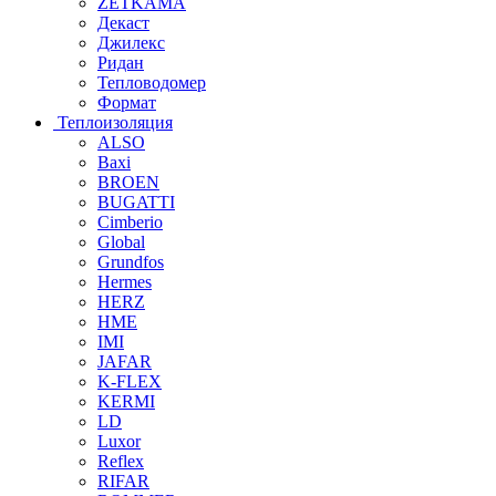
ZETKAMA
Декаст
Джилекс
Ридан
Тепловодомер
Формат
Теплоизоляция
ALSO
Baxi
BROEN
BUGATTI
Cimberio
Global
Grundfos
Hermes
HERZ
HME
IMI
JAFAR
K-FLEX
KERMI
LD
Luxor
Reflex
RIFAR