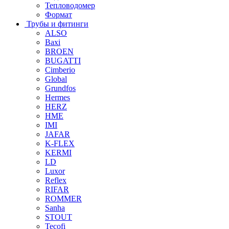
Тепловодомер
Формат
Трубы и фитинги
ALSO
Baxi
BROEN
BUGATTI
Cimberio
Global
Grundfos
Hermes
HERZ
HME
IMI
JAFAR
K-FLEX
KERMI
LD
Luxor
Reflex
RIFAR
ROMMER
Sanha
STOUT
Tecofi