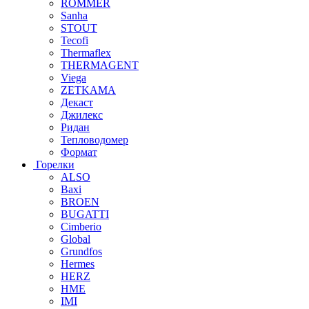
ROMMER
Sanha
STOUT
Tecofi
Thermaflex
THERMAGENT
Viega
ZETKAMA
Декаст
Джилекс
Ридан
Тепловодомер
Формат
Горелки
ALSO
Baxi
BROEN
BUGATTI
Cimberio
Global
Grundfos
Hermes
HERZ
HME
IMI