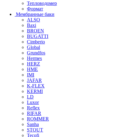
Тепловодомер
Формат
Мембранные баки
ALSO
Baxi
BROEN
BUGATTI
Cimberio
Global
Grundfos
Hermes
HERZ
HME
IMI
JAFAR
K-FLEX
KERMI
LD
Luxor
Reflex
RIFAR
ROMMER
Sanha
STOUT
Tecofi