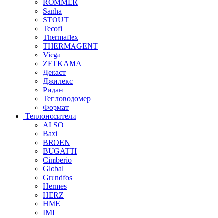
ROMMER
Sanha
STOUT
Tecofi
Thermaflex
THERMAGENT
Viega
ZETKAMA
Декаст
Джилекс
Ридан
Тепловодомер
Формат
Теплоносители
ALSO
Baxi
BROEN
BUGATTI
Cimberio
Global
Grundfos
Hermes
HERZ
HME
IMI