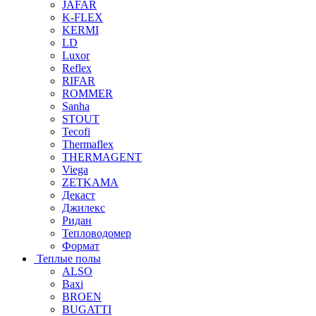
JAFAR
K-FLEX
KERMI
LD
Luxor
Reflex
RIFAR
ROMMER
Sanha
STOUT
Tecofi
Thermaflex
THERMAGENT
Viega
ZETKAMA
Декаст
Джилекс
Ридан
Тепловодомер
Формат
Теплые полы
ALSO
Baxi
BROEN
BUGATTI