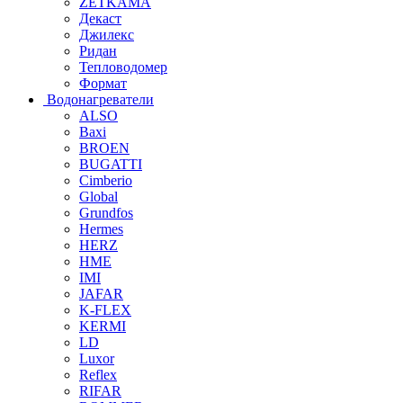
ZETKAMA
Декаст
Джилекс
Ридан
Тепловодомер
Формат
Водонагреватели
ALSO
Baxi
BROEN
BUGATTI
Cimberio
Global
Grundfos
Hermes
HERZ
HME
IMI
JAFAR
K-FLEX
KERMI
LD
Luxor
Reflex
RIFAR