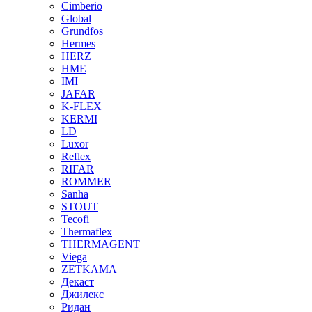
Cimberio
Global
Grundfos
Hermes
HERZ
HME
IMI
JAFAR
K-FLEX
KERMI
LD
Luxor
Reflex
RIFAR
ROMMER
Sanha
STOUT
Tecofi
Thermaflex
THERMAGENT
Viega
ZETKAMA
Декаст
Джилекс
Ридан