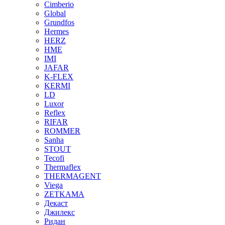
Cimberio
Global
Grundfos
Hermes
HERZ
HME
IMI
JAFAR
K-FLEX
KERMI
LD
Luxor
Reflex
RIFAR
ROMMER
Sanha
STOUT
Tecofi
Thermaflex
THERMAGENT
Viega
ZETKAMA
Декаст
Джилекс
Ридан