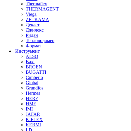
Thermaflex
THERMAGENT
Viega
ZETKAMA
Декаст
Джилекс
Ридан
Тепловодомер
Формат
Инструмент
ALSO
Baxi
BROEN
BUGATTI
Cimberio
Global
Grundfos
Hermes
HERZ
HME
IMI
JAFAR
K-FLEX
KERMI
LD