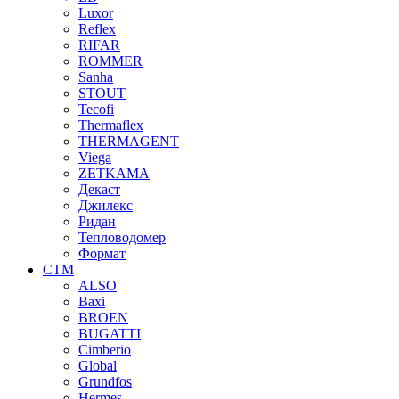
Luxor
Reflex
RIFAR
ROMMER
Sanha
STOUT
Tecofi
Thermaflex
THERMAGENT
Viega
ZETKAMA
Декаст
Джилекс
Ридан
Тепловодомер
Формат
СТМ
ALSO
Baxi
BROEN
BUGATTI
Cimberio
Global
Grundfos
Hermes