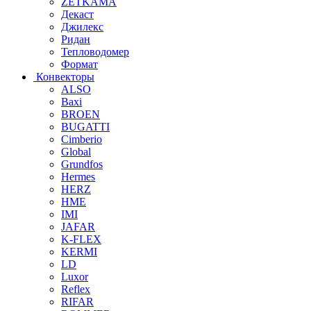
ZETKAMA
Декаст
Джилекс
Ридан
Тепловодомер
Формат
Конвекторы
ALSO
Baxi
BROEN
BUGATTI
Cimberio
Global
Grundfos
Hermes
HERZ
HME
IMI
JAFAR
K-FLEX
KERMI
LD
Luxor
Reflex
RIFAR