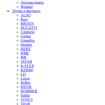
Тепловодомер
Формат
Трубы и фитинги
ALSO
Baxi
BROEN
BUGATTI
Cimberio
Global
Grundfos
Hermes
HERZ
HME
IMI
JAFAR
K-FLEX
KERMI
LD
Luxor
Reflex
RIFAR
ROMMER
Sanha
STOUT
Tecofi