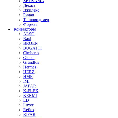
ZETKAMA
Декаст
Джилекс
Ридан
Тепловодомер
Формат
Конвекторы
ALSO
Baxi
BROEN
BUGATTI
Cimberio
Global
Grundfos
Hermes
HERZ
HME
IMI
JAFAR
K-FLEX
KERMI
LD
Luxor
Reflex
RIFAR