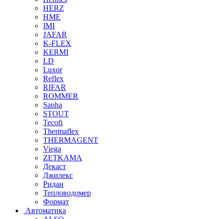
HERZ
HME
IMI
JAFAR
K-FLEX
KERMI
LD
Luxor
Reflex
RIFAR
ROMMER
Sanha
STOUT
Tecofi
Thermaflex
THERMAGENT
Viega
ZETKAMA
Декаст
Джилекс
Ридан
Тепловодомер
Формат
Автоматика