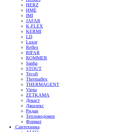
HERZ
HME
IMI
JAFAR
K-FLEX
KERMI
LD
Luxor
Reflex
RIFAR
ROMMER
Sanha
STOUT
Tecofi
Thermaflex
THERMAGENT
Viega
ZETKAMA
Декаст
Джилекс
Ридан
Тепловодомер
Формат
Сантехника