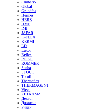
Cimberio
Global
Grundfos
Hermes
HERZ
HME
IMI
JAFAR
K-FLEX
KERMI
LD
Luxor
Reflex
RIFAR
ROMMER
Sanha
STOUT
Tecofi
Thermaflex
THERMAGENT
Viega
ZETKAMA
Декаст
Джилекс
Ридан