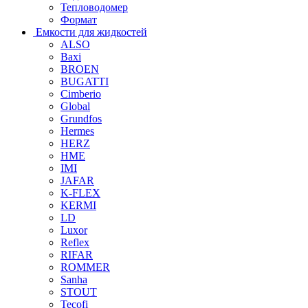
Тепловодомер
Формат
Емкости для жидкостей
ALSO
Baxi
BROEN
BUGATTI
Cimberio
Global
Grundfos
Hermes
HERZ
HME
IMI
JAFAR
K-FLEX
KERMI
LD
Luxor
Reflex
RIFAR
ROMMER
Sanha
STOUT
Tecofi