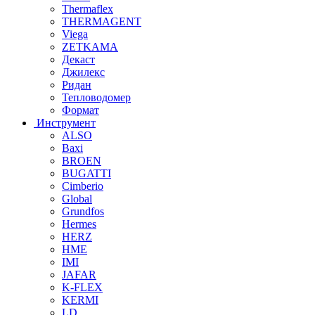
Thermaflex
THERMAGENT
Viega
ZETKAMA
Декаст
Джилекс
Ридан
Тепловодомер
Формат
Инструмент
ALSO
Baxi
BROEN
BUGATTI
Cimberio
Global
Grundfos
Hermes
HERZ
HME
IMI
JAFAR
K-FLEX
KERMI
LD