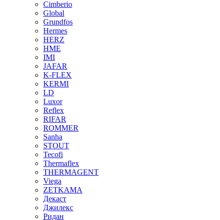
Cimberio
Global
Grundfos
Hermes
HERZ
HME
IMI
JAFAR
K-FLEX
KERMI
LD
Luxor
Reflex
RIFAR
ROMMER
Sanha
STOUT
Tecofi
Thermaflex
THERMAGENT
Viega
ZETKAMA
Декаст
Джилекс
Ридан