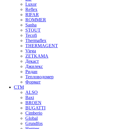
Luxor
Reflex
RIFAR
ROMMER
Sanha
STOUT
Tecofi
Thermaflex
THERMAGENT
Viega
ZETKAMA
Декаст
Джилекс
Ридан
Тепловодомер
Формат
СТМ
ALSO
Baxi
BROEN
BUGATTI
Cimberio
Global
Grundfos
Hermes