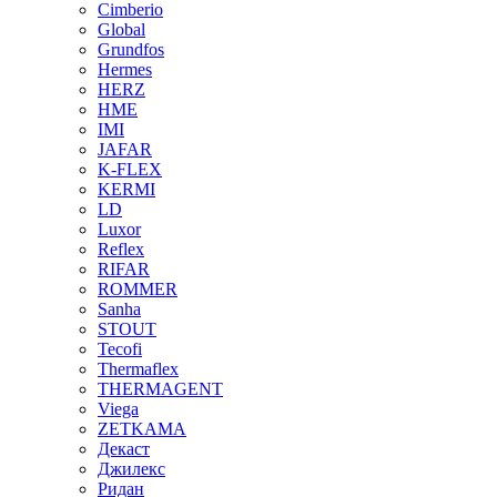
Cimberio
Global
Grundfos
Hermes
HERZ
HME
IMI
JAFAR
K-FLEX
KERMI
LD
Luxor
Reflex
RIFAR
ROMMER
Sanha
STOUT
Tecofi
Thermaflex
THERMAGENT
Viega
ZETKAMA
Декаст
Джилекс
Ридан