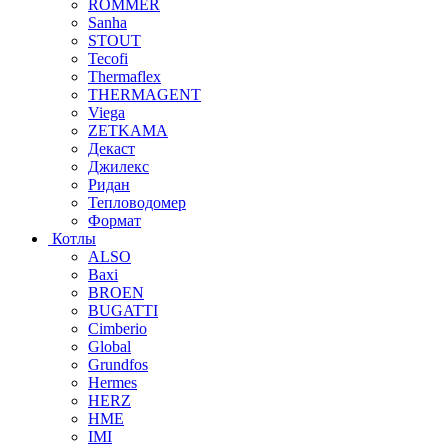
ROMMER
Sanha
STOUT
Tecofi
Thermaflex
THERMAGENT
Viega
ZETKAMA
Декаст
Джилекс
Ридан
Тепловодомер
Формат
Котлы
ALSO
Baxi
BROEN
BUGATTI
Cimberio
Global
Grundfos
Hermes
HERZ
HME
IMI