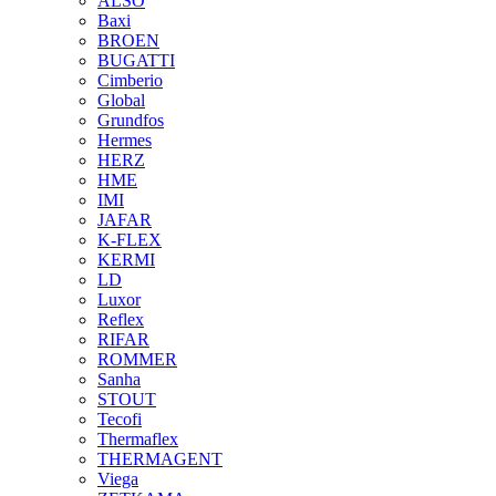
ALSO
Baxi
BROEN
BUGATTI
Cimberio
Global
Grundfos
Hermes
HERZ
HME
IMI
JAFAR
K-FLEX
KERMI
LD
Luxor
Reflex
RIFAR
ROMMER
Sanha
STOUT
Tecofi
Thermaflex
THERMAGENT
Viega