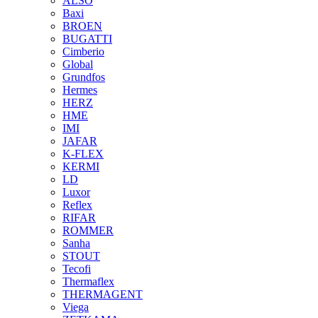
ALSO
Baxi
BROEN
BUGATTI
Cimberio
Global
Grundfos
Hermes
HERZ
HME
IMI
JAFAR
K-FLEX
KERMI
LD
Luxor
Reflex
RIFAR
ROMMER
Sanha
STOUT
Tecofi
Thermaflex
THERMAGENT
Viega