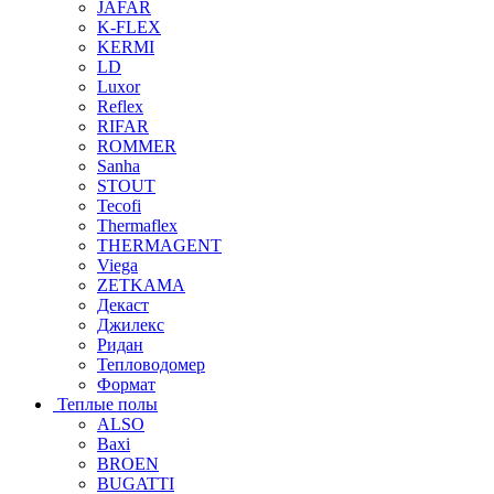
JAFAR
K-FLEX
KERMI
LD
Luxor
Reflex
RIFAR
ROMMER
Sanha
STOUT
Tecofi
Thermaflex
THERMAGENT
Viega
ZETKAMA
Декаст
Джилекс
Ридан
Тепловодомер
Формат
Теплые полы
ALSO
Baxi
BROEN
BUGATTI