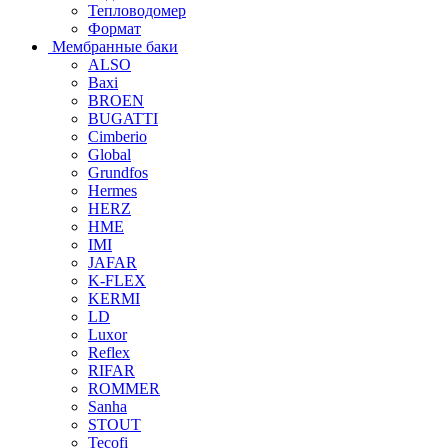
Тепловодомер
Формат
Мембранные баки
ALSO
Baxi
BROEN
BUGATTI
Cimberio
Global
Grundfos
Hermes
HERZ
HME
IMI
JAFAR
K-FLEX
KERMI
LD
Luxor
Reflex
RIFAR
ROMMER
Sanha
STOUT
Tecofi