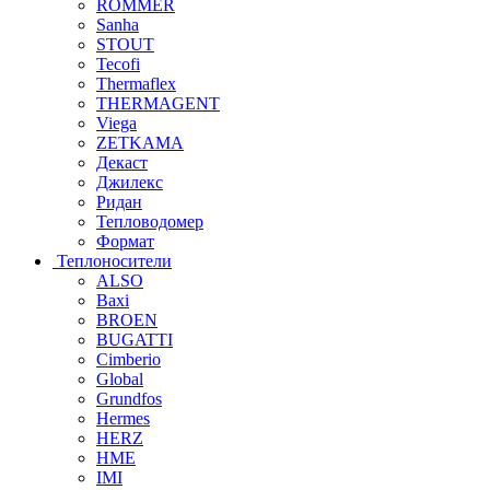
ROMMER
Sanha
STOUT
Tecofi
Thermaflex
THERMAGENT
Viega
ZETKAMA
Декаст
Джилекс
Ридан
Тепловодомер
Формат
Теплоносители
ALSO
Baxi
BROEN
BUGATTI
Cimberio
Global
Grundfos
Hermes
HERZ
HME
IMI