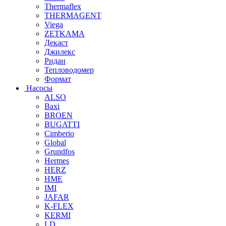
Thermaflex
THERMAGENT
Viega
ZETKAMA
Декаст
Джилекс
Ридан
Тепловодомер
Формат
Насосы
ALSO
Baxi
BROEN
BUGATTI
Cimberio
Global
Grundfos
Hermes
HERZ
HME
IMI
JAFAR
K-FLEX
KERMI
LD