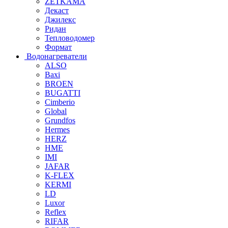
ZETKAMA
Декаст
Джилекс
Ридан
Тепловодомер
Формат
Водонагреватели
ALSO
Baxi
BROEN
BUGATTI
Cimberio
Global
Grundfos
Hermes
HERZ
HME
IMI
JAFAR
K-FLEX
KERMI
LD
Luxor
Reflex
RIFAR