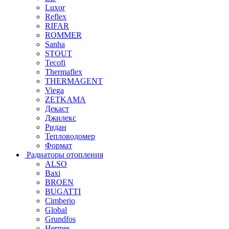
Luxor
Reflex
RIFAR
ROMMER
Sanha
STOUT
Tecofi
Thermaflex
THERMAGENT
Viega
ZETKAMA
Декаст
Джилекс
Ридан
Тепловодомер
Формат
Радиаторы отопления
ALSO
Baxi
BROEN
BUGATTI
Cimberio
Global
Grundfos
Hermes