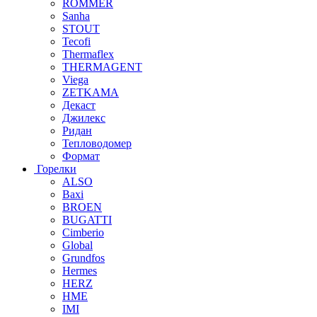
ROMMER
Sanha
STOUT
Tecofi
Thermaflex
THERMAGENT
Viega
ZETKAMA
Декаст
Джилекс
Ридан
Тепловодомер
Формат
Горелки
ALSO
Baxi
BROEN
BUGATTI
Cimberio
Global
Grundfos
Hermes
HERZ
HME
IMI