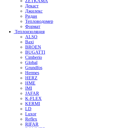
ZETKAMA
Декаст
Джилекс
Ридан
Тепловодомер
Формат
Теплоизоляция
ALSO
Baxi
BROEN
BUGATTI
Cimberio
Global
Grundfos
Hermes
HERZ
HME
IMI
JAFAR
K-FLEX
KERMI
LD
Luxor
Reflex
RIFAR