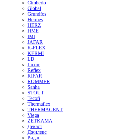
Cimberio
Global
Grundfos
Hermes
HERZ
HME
IMI
JAFAR
K-FLEX
KERMI
LD
Luxor
Reflex
RIFAR
ROMMER
Sanha
STOUT
Tecofi
Thermaflex
THERMAGENT
Viega
ZETKAMA
Декаст
Джилекс
Ридан