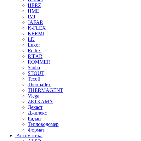
HERZ
HME
IMI
JAFAR
K-FLEX
KERMI
LD
Luxor
Reflex
RIFAR
ROMMER
Sanha
STOUT
Tecofi
Thermaflex
THERMAGENT
Viega
ZETKAMA
Декаст
Джилекс
Ридан
Тепловодомер
Формат
Автоматика