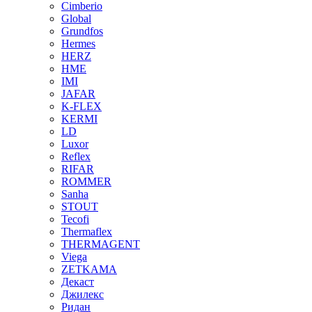
Cimberio
Global
Grundfos
Hermes
HERZ
HME
IMI
JAFAR
K-FLEX
KERMI
LD
Luxor
Reflex
RIFAR
ROMMER
Sanha
STOUT
Tecofi
Thermaflex
THERMAGENT
Viega
ZETKAMA
Декаст
Джилекс
Ридан