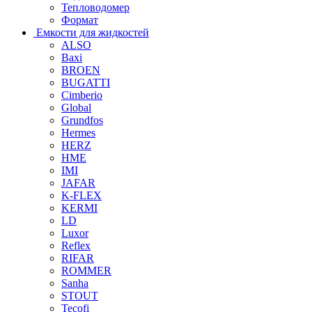
Тепловодомер
Формат
Емкости для жидкостей
ALSO
Baxi
BROEN
BUGATTI
Cimberio
Global
Grundfos
Hermes
HERZ
HME
IMI
JAFAR
K-FLEX
KERMI
LD
Luxor
Reflex
RIFAR
ROMMER
Sanha
STOUT
Tecofi