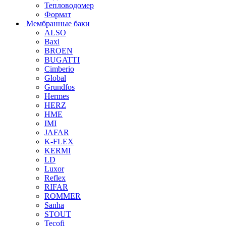
Тепловодомер
Формат
Мембранные баки
ALSO
Baxi
BROEN
BUGATTI
Cimberio
Global
Grundfos
Hermes
HERZ
HME
IMI
JAFAR
K-FLEX
KERMI
LD
Luxor
Reflex
RIFAR
ROMMER
Sanha
STOUT
Tecofi