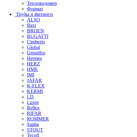
Тепловодомер
Формат
Трубы и фитинги
ALSO
Baxi
BROEN
BUGATTI
Cimberio
Global
Grundfos
Hermes
HERZ
HME
IMI
JAFAR
K-FLEX
KERMI
LD
Luxor
Reflex
RIFAR
ROMMER
Sanha
STOUT
Tecofi