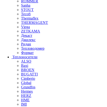
ROMMER
Sanha
STOUT
Tecofi
Thermaflex
THERMAGENT
Viega
ZETKAMA
Декаст
Джилекс
Ридан
Тепловодомер
Формат
Теплоносители
ALSO
Baxi
BROEN
BUGATTI
Cimberio
Global
Grundfos
Hermes
HERZ
HME
IMI