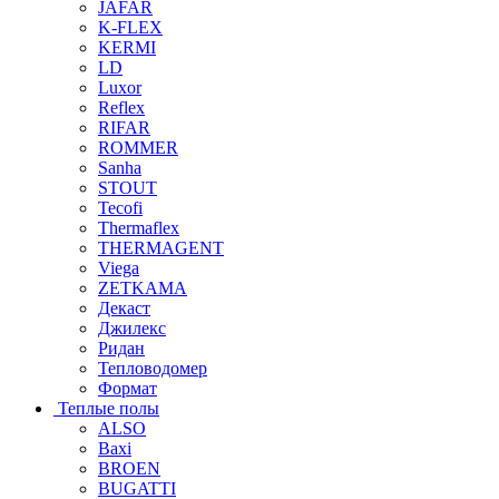
JAFAR
K-FLEX
KERMI
LD
Luxor
Reflex
RIFAR
ROMMER
Sanha
STOUT
Tecofi
Thermaflex
THERMAGENT
Viega
ZETKAMA
Декаст
Джилекс
Ридан
Тепловодомер
Формат
Теплые полы
ALSO
Baxi
BROEN
BUGATTI