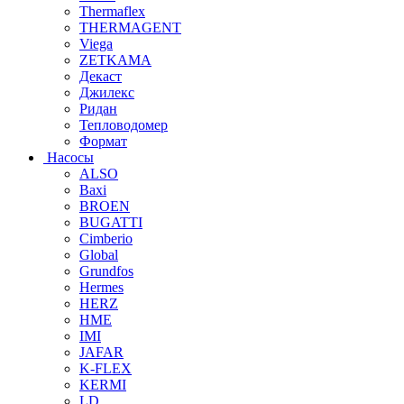
Thermaflex
THERMAGENT
Viega
ZETKAMA
Декаст
Джилекс
Ридан
Тепловодомер
Формат
Насосы
ALSO
Baxi
BROEN
BUGATTI
Cimberio
Global
Grundfos
Hermes
HERZ
HME
IMI
JAFAR
K-FLEX
KERMI
LD