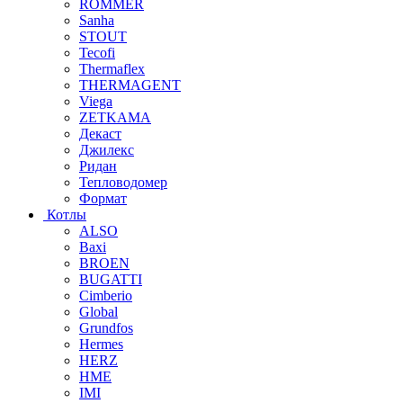
ROMMER
Sanha
STOUT
Tecofi
Thermaflex
THERMAGENT
Viega
ZETKAMA
Декаст
Джилекс
Ридан
Тепловодомер
Формат
Котлы
ALSO
Baxi
BROEN
BUGATTI
Cimberio
Global
Grundfos
Hermes
HERZ
HME
IMI