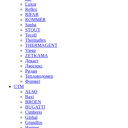
Luxor
Reflex
RIFAR
ROMMER
Sanha
STOUT
Tecofi
Thermaflex
THERMAGENT
Viega
ZETKAMA
Декаст
Джилекс
Ридан
Тепловодомер
Формат
СТМ
ALSO
Baxi
BROEN
BUGATTI
Cimberio
Global
Grundfos
Hermes