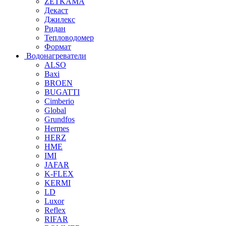
ZETKAMA
Декаст
Джилекс
Ридан
Тепловодомер
Формат
Водонагреватели
ALSO
Baxi
BROEN
BUGATTI
Cimberio
Global
Grundfos
Hermes
HERZ
HME
IMI
JAFAR
K-FLEX
KERMI
LD
Luxor
Reflex
RIFAR