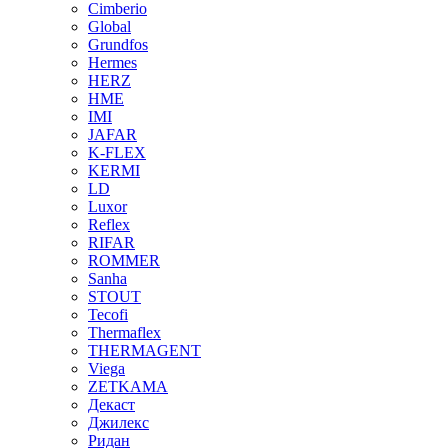
Cimberio
Global
Grundfos
Hermes
HERZ
HME
IMI
JAFAR
K-FLEX
KERMI
LD
Luxor
Reflex
RIFAR
ROMMER
Sanha
STOUT
Tecofi
Thermaflex
THERMAGENT
Viega
ZETKAMA
Декаст
Джилекс
Ридан