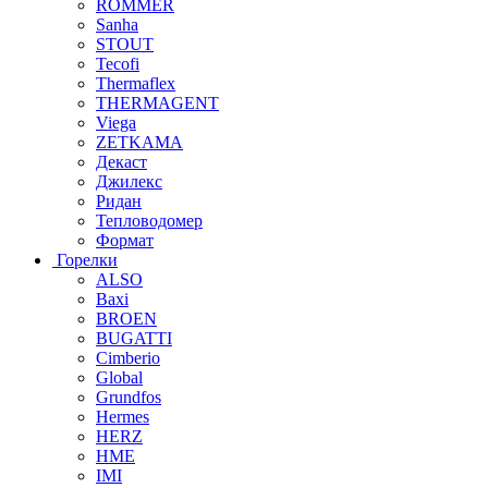
ROMMER
Sanha
STOUT
Tecofi
Thermaflex
THERMAGENT
Viega
ZETKAMA
Декаст
Джилекс
Ридан
Тепловодомер
Формат
Горелки
ALSO
Baxi
BROEN
BUGATTI
Cimberio
Global
Grundfos
Hermes
HERZ
HME
IMI