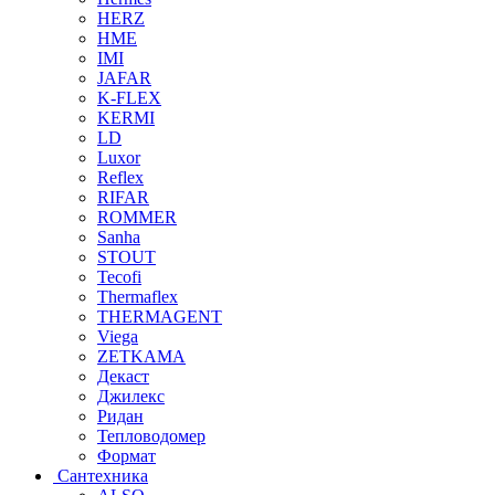
HERZ
HME
IMI
JAFAR
K-FLEX
KERMI
LD
Luxor
Reflex
RIFAR
ROMMER
Sanha
STOUT
Tecofi
Thermaflex
THERMAGENT
Viega
ZETKAMA
Декаст
Джилекс
Ридан
Тепловодомер
Формат
Сантехника