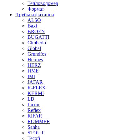
Тепловодомер
Формат
Трубы и фитинги
ALSO
Baxi
BROEN
BUGATTI
Cimberio
Global
Grundfos
Hermes
HERZ
HME
IMI
JAFAR
K-FLEX
KERMI
LD
Luxor
Reflex
RIFAR
ROMMER
Sanha
STOUT
Tecofi