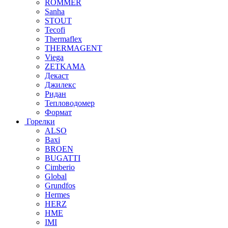
ROMMER
Sanha
STOUT
Tecofi
Thermaflex
THERMAGENT
Viega
ZETKAMA
Декаст
Джилекс
Ридан
Тепловодомер
Формат
Горелки
ALSO
Baxi
BROEN
BUGATTI
Cimberio
Global
Grundfos
Hermes
HERZ
HME
IMI