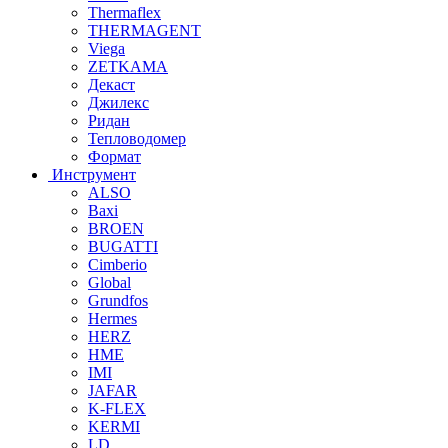
Thermaflex
THERMAGENT
Viega
ZETKAMA
Декаст
Джилекс
Ридан
Тепловодомер
Формат
Инструмент
ALSO
Baxi
BROEN
BUGATTI
Cimberio
Global
Grundfos
Hermes
HERZ
HME
IMI
JAFAR
K-FLEX
KERMI
LD