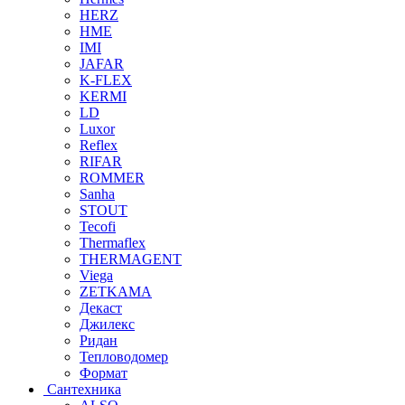
HERZ
HME
IMI
JAFAR
K-FLEX
KERMI
LD
Luxor
Reflex
RIFAR
ROMMER
Sanha
STOUT
Tecofi
Thermaflex
THERMAGENT
Viega
ZETKAMA
Декаст
Джилекс
Ридан
Тепловодомер
Формат
Сантехника