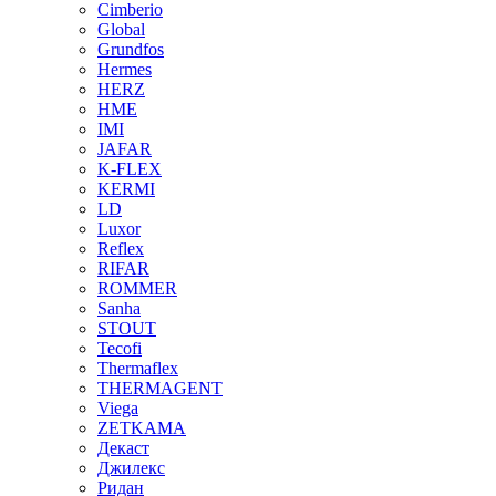
Cimberio
Global
Grundfos
Hermes
HERZ
HME
IMI
JAFAR
K-FLEX
KERMI
LD
Luxor
Reflex
RIFAR
ROMMER
Sanha
STOUT
Tecofi
Thermaflex
THERMAGENT
Viega
ZETKAMA
Декаст
Джилекс
Ридан