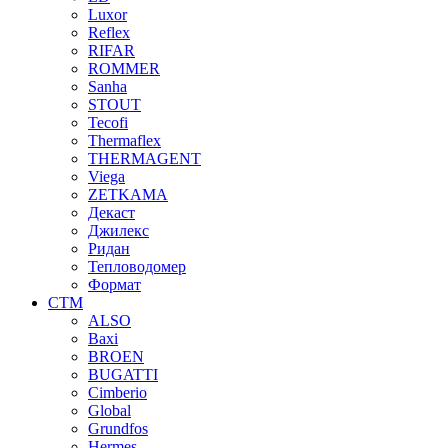
Luxor
Reflex
RIFAR
ROMMER
Sanha
STOUT
Tecofi
Thermaflex
THERMAGENT
Viega
ZETKAMA
Декаст
Джилекс
Ридан
Тепловодомер
Формат
СТМ
ALSO
Baxi
BROEN
BUGATTI
Cimberio
Global
Grundfos
Hermes