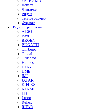
ZETKAMA
Декаст
Джилекс
Ридан
Тепловодомер
Формат
Водонагреватели
ALSO
Baxi
BROEN
BUGATTI
Cimberio
Global
Grundfos
Hermes
HERZ
HME
IMI
JAFAR
K-FLEX
KERMI
LD
Luxor
Reflex
RIFAR