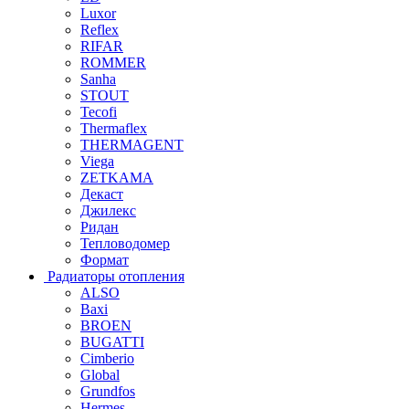
Luxor
Reflex
RIFAR
ROMMER
Sanha
STOUT
Tecofi
Thermaflex
THERMAGENT
Viega
ZETKAMA
Декаст
Джилекс
Ридан
Тепловодомер
Формат
Радиаторы отопления
ALSO
Baxi
BROEN
BUGATTI
Cimberio
Global
Grundfos
Hermes