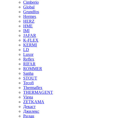
Cimberio
Global
Grundfos
Hermes
HERZ
HME
IMI
JAFAR
K-FLEX
KERMI
LD
Luxor
Reflex
RIFAR
ROMMER
Sanha
STOUT
Tecofi
Thermaflex
THERMAGENT
Viega
ZETKAMA
Декаст
Джилекс
Ридан