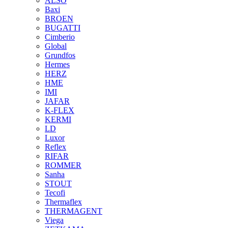
ALSO
Baxi
BROEN
BUGATTI
Cimberio
Global
Grundfos
Hermes
HERZ
HME
IMI
JAFAR
K-FLEX
KERMI
LD
Luxor
Reflex
RIFAR
ROMMER
Sanha
STOUT
Tecofi
Thermaflex
THERMAGENT
Viega