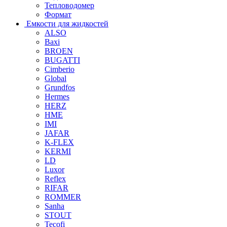
Тепловодомер
Формат
Емкости для жидкостей
ALSO
Baxi
BROEN
BUGATTI
Cimberio
Global
Grundfos
Hermes
HERZ
HME
IMI
JAFAR
K-FLEX
KERMI
LD
Luxor
Reflex
RIFAR
ROMMER
Sanha
STOUT
Tecofi