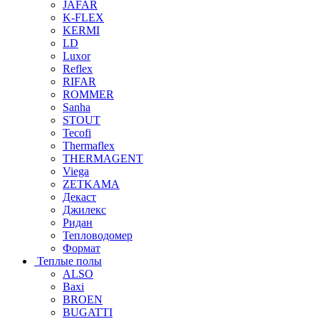
JAFAR
K-FLEX
KERMI
LD
Luxor
Reflex
RIFAR
ROMMER
Sanha
STOUT
Tecofi
Thermaflex
THERMAGENT
Viega
ZETKAMA
Декаст
Джилекс
Ридан
Тепловодомер
Формат
Теплые полы
ALSO
Baxi
BROEN
BUGATTI