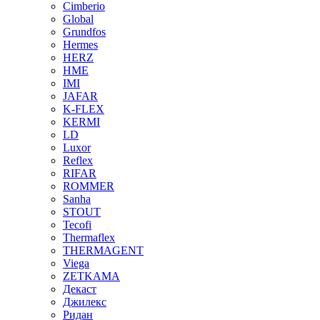
Cimberio
Global
Grundfos
Hermes
HERZ
HME
IMI
JAFAR
K-FLEX
KERMI
LD
Luxor
Reflex
RIFAR
ROMMER
Sanha
STOUT
Tecofi
Thermaflex
THERMAGENT
Viega
ZETKAMA
Декаст
Джилекс
Ридан