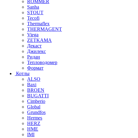
ROMMER
Sanha
STOUT
Tecofi
Thermaflex
THERMAGENT
Viega
ZETKAMA
Декаст
Джилекс
Ридан
Тепловодомер
Формат
Котлы
ALSO
Baxi
BROEN
BUGATTI
Cimberio
Global
Grundfos
Hermes
HERZ
HME
IMI