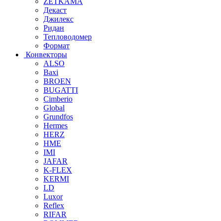
ZETKAMA
Декаст
Джилекс
Ридан
Тепловодомер
Формат
Конвекторы
ALSO
Baxi
BROEN
BUGATTI
Cimberio
Global
Grundfos
Hermes
HERZ
HME
IMI
JAFAR
K-FLEX
KERMI
LD
Luxor
Reflex
RIFAR