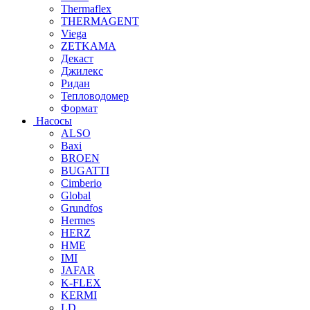
Thermaflex
THERMAGENT
Viega
ZETKAMA
Декаст
Джилекс
Ридан
Тепловодомер
Формат
Насосы
ALSO
Baxi
BROEN
BUGATTI
Cimberio
Global
Grundfos
Hermes
HERZ
HME
IMI
JAFAR
K-FLEX
KERMI
LD