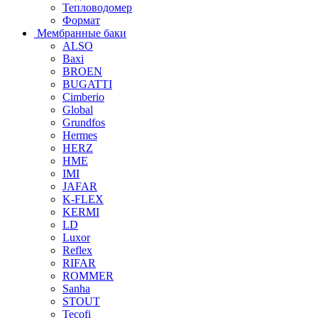
Тепловодомер
Формат
Мембранные баки
ALSO
Baxi
BROEN
BUGATTI
Cimberio
Global
Grundfos
Hermes
HERZ
HME
IMI
JAFAR
K-FLEX
KERMI
LD
Luxor
Reflex
RIFAR
ROMMER
Sanha
STOUT
Tecofi