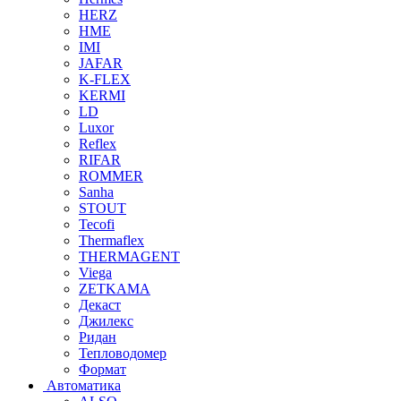
HERZ
HME
IMI
JAFAR
K-FLEX
KERMI
LD
Luxor
Reflex
RIFAR
ROMMER
Sanha
STOUT
Tecofi
Thermaflex
THERMAGENT
Viega
ZETKAMA
Декаст
Джилекс
Ридан
Тепловодомер
Формат
Автоматика