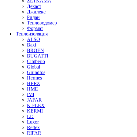
ZETKAMA
Декаст
Джилекс
Ридан
Тепловодомер
Формат
Теплоизоляция
ALSO
Baxi
BROEN
BUGATTI
Cimberio
Global
Grundfos
Hermes
HERZ
HME
IMI
JAFAR
K-FLEX
KERMI
LD
Luxor
Reflex
RIFAR