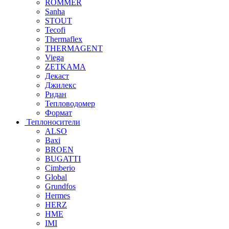
ROMMER
Sanha
STOUT
Tecofi
Thermaflex
THERMAGENT
Viega
ZETKAMA
Декаст
Джилекс
Ридан
Тепловодомер
Формат
Теплоносители
ALSO
Baxi
BROEN
BUGATTI
Cimberio
Global
Grundfos
Hermes
HERZ
HME
IMI