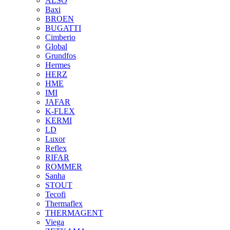
ALSO
Baxi
BROEN
BUGATTI
Cimberio
Global
Grundfos
Hermes
HERZ
HME
IMI
JAFAR
K-FLEX
KERMI
LD
Luxor
Reflex
RIFAR
ROMMER
Sanha
STOUT
Tecofi
Thermaflex
THERMAGENT
Viega