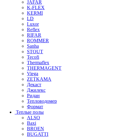
JAFAR
K-FLEX
KERMI
LD
Luxor
Reflex
RIFAR
ROMMER
Sanha
STOUT
Tecofi
Thermaflex
THERMAGENT
Viega
ZETKAMA
Декаст
Джилекс
Ридан
Тепловодомер
Формат
Теплые полы
ALSO
Baxi
BROEN
BUGATTI