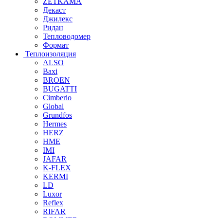
ZETKAMA
Декаст
Джилекс
Ридан
Тепловодомер
Формат
Теплоизоляция
ALSO
Baxi
BROEN
BUGATTI
Cimberio
Global
Grundfos
Hermes
HERZ
HME
IMI
JAFAR
K-FLEX
KERMI
LD
Luxor
Reflex
RIFAR