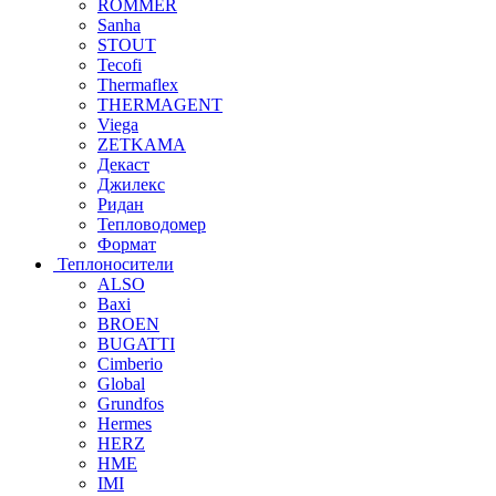
ROMMER
Sanha
STOUT
Tecofi
Thermaflex
THERMAGENT
Viega
ZETKAMA
Декаст
Джилекс
Ридан
Тепловодомер
Формат
Теплоносители
ALSO
Baxi
BROEN
BUGATTI
Cimberio
Global
Grundfos
Hermes
HERZ
HME
IMI