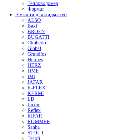
Тепловодомер
Формат
Емкости для жидкостей
ALSO
Baxi
BROEN
BUGATTI
Cimberio
Global
Grundfos
Hermes
HERZ
HME
IMI
JAFAR
K-FLEX
KERMI
LD
Luxor
Reflex
RIFAR
ROMMER
Sanha
STOUT
Tecofi