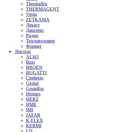
Thermaflex
THERMAGENT
Viega
ZETKAMA
Декаст
Джилекс
Ридан
Тепловодомер
Формат
Насосы
ALSO
Baxi
BROEN
BUGATTI
Cimberio
Global
Grundfos
Hermes
HERZ
HME
IMI
JAFAR
K-FLEX
KERMI
LD