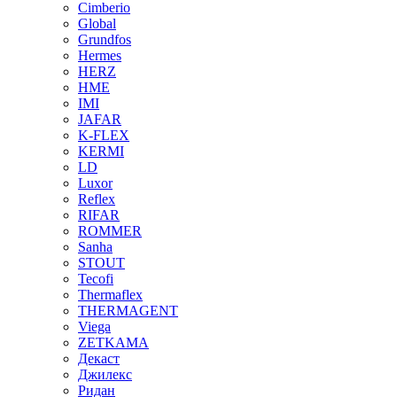
Cimberio
Global
Grundfos
Hermes
HERZ
HME
IMI
JAFAR
K-FLEX
KERMI
LD
Luxor
Reflex
RIFAR
ROMMER
Sanha
STOUT
Tecofi
Thermaflex
THERMAGENT
Viega
ZETKAMA
Декаст
Джилекс
Ридан