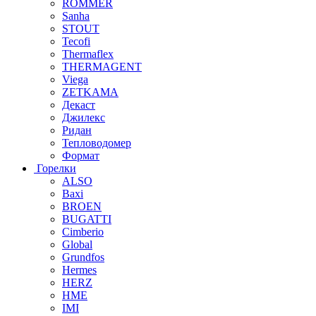
ROMMER
Sanha
STOUT
Tecofi
Thermaflex
THERMAGENT
Viega
ZETKAMA
Декаст
Джилекс
Ридан
Тепловодомер
Формат
Горелки
ALSO
Baxi
BROEN
BUGATTI
Cimberio
Global
Grundfos
Hermes
HERZ
HME
IMI