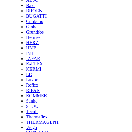
ALSO
Baxi
BROEN
BUGATTI
Cimberio
Global
Grundfos
Hermes
HERZ
HME
IMI
JAFAR
K-FLEX
KERMI
LD
Luxor
Reflex
RIFAR
ROMMER
Sanha
STOUT
Tecofi
Thermaflex
THERMAGENT
Viega