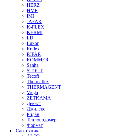
HERZ
HME
IMI
JAFAR
K-FLEX
KERMI
LD
Luxor
Reflex
RIFAR
ROMMER
Sanha
STOUT
Tecofi
Thermaflex
THERMAGENT
Viega
ZETKAMA
Декаст
Джилекс
Ридан
Тепловодомер
Формат
Сантехника