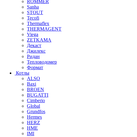
ROMMER
Sanha
STOUT
Tecofi
Thermaflex
THERMAGENT
Viega
ZETKAMA
Декаст
Джилекс
Ридан
Тепловодомер
Формат
Котлы
ALSO
Baxi
BROEN
BUGATTI
Cimberio
Global
Grundfos
Hermes
HERZ
HME
IMI