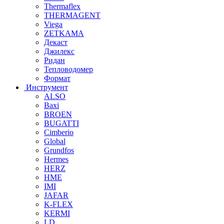
Thermaflex
THERMAGENT
Viega
ZETKAMA
Декаст
Джилекс
Ридан
Тепловодомер
Формат
Инструмент
ALSO
Baxi
BROEN
BUGATTI
Cimberio
Global
Grundfos
Hermes
HERZ
HME
IMI
JAFAR
K-FLEX
KERMI
LD