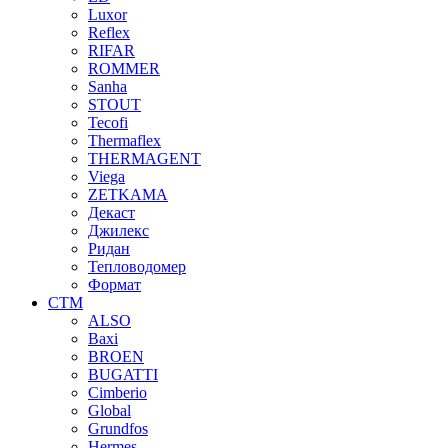
Luxor
Reflex
RIFAR
ROMMER
Sanha
STOUT
Tecofi
Thermaflex
THERMAGENT
Viega
ZETKAMA
Декаст
Джилекс
Ридан
Тепловодомер
Формат
СТМ
ALSO
Baxi
BROEN
BUGATTI
Cimberio
Global
Grundfos
Hermes