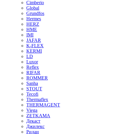
Cimberio
Global
Grundfos
Hermes
HERZ
HME
IMI
JAFAR
K-FLEX
KERMI
LD
Luxor
Reflex
RIFAR
ROMMER
Sanha
STOUT
Tecofi
Thermaflex
THERMAGENT
Viega
ZETKAMA
Декаст
Джилекс
Ридан