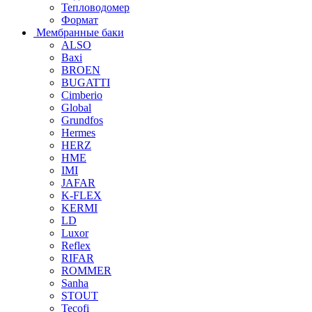
Тепловодомер
Формат
Мембранные баки
ALSO
Baxi
BROEN
BUGATTI
Cimberio
Global
Grundfos
Hermes
HERZ
HME
IMI
JAFAR
K-FLEX
KERMI
LD
Luxor
Reflex
RIFAR
ROMMER
Sanha
STOUT
Tecofi