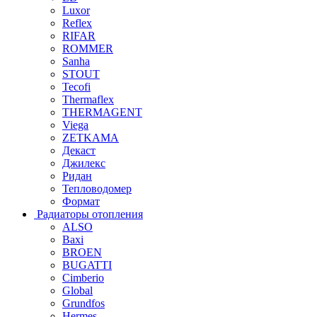
Luxor
Reflex
RIFAR
ROMMER
Sanha
STOUT
Tecofi
Thermaflex
THERMAGENT
Viega
ZETKAMA
Декаст
Джилекс
Ридан
Тепловодомер
Формат
Радиаторы отопления
ALSO
Baxi
BROEN
BUGATTI
Cimberio
Global
Grundfos
Hermes