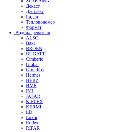
ZETKAMA
Декаст
Джилекс
Ридан
Тепловодомер
Формат
Водонагреватели
ALSO
Baxi
BROEN
BUGATTI
Cimberio
Global
Grundfos
Hermes
HERZ
HME
IMI
JAFAR
K-FLEX
KERMI
LD
Luxor
Reflex
RIFAR