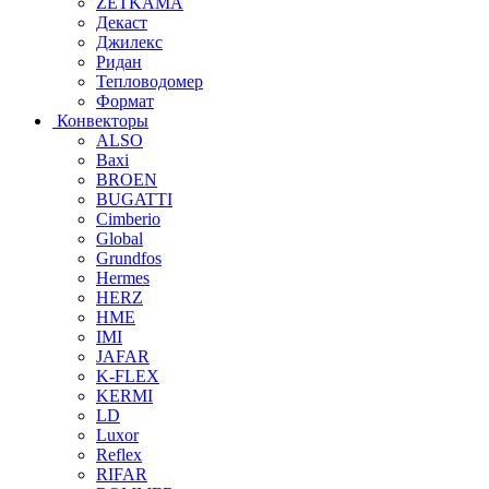
ZETKAMA
Декаст
Джилекс
Ридан
Тепловодомер
Формат
Конвекторы
ALSO
Baxi
BROEN
BUGATTI
Cimberio
Global
Grundfos
Hermes
HERZ
HME
IMI
JAFAR
K-FLEX
KERMI
LD
Luxor
Reflex
RIFAR