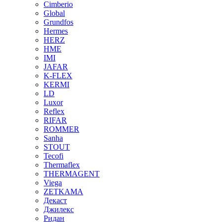
Cimberio
Global
Grundfos
Hermes
HERZ
HME
IMI
JAFAR
K-FLEX
KERMI
LD
Luxor
Reflex
RIFAR
ROMMER
Sanha
STOUT
Tecofi
Thermaflex
THERMAGENT
Viega
ZETKAMA
Декаст
Джилекс
Ридан