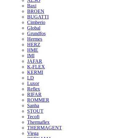
ALSO
Baxi
BROEN
BUGATTI
Cimberio
Global
Grundfos
Hermes
HERZ
HME
IMI
JAFAR
K-FLEX
KERMI
LD
Luxor
Reflex
RIFAR
ROMMER
Sanha
STOUT
Tecofi
Thermaflex
THERMAGENT
Viega