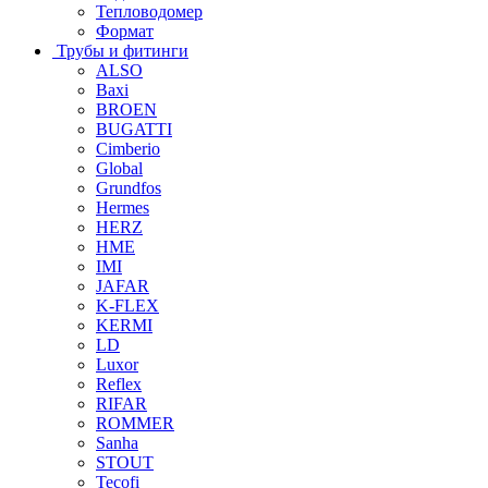
Тепловодомер
Формат
Трубы и фитинги
ALSO
Baxi
BROEN
BUGATTI
Cimberio
Global
Grundfos
Hermes
HERZ
HME
IMI
JAFAR
K-FLEX
KERMI
LD
Luxor
Reflex
RIFAR
ROMMER
Sanha
STOUT
Tecofi