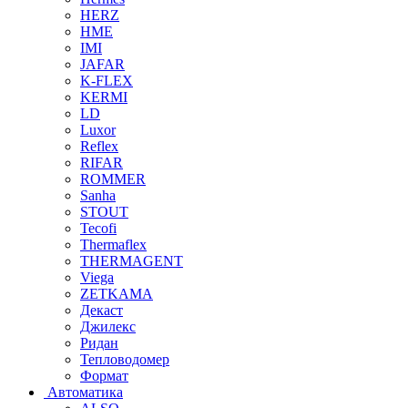
HERZ
HME
IMI
JAFAR
K-FLEX
KERMI
LD
Luxor
Reflex
RIFAR
ROMMER
Sanha
STOUT
Tecofi
Thermaflex
THERMAGENT
Viega
ZETKAMA
Декаст
Джилекс
Ридан
Тепловодомер
Формат
Автоматика