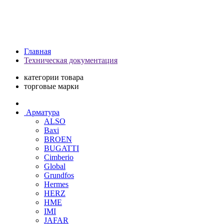
Главная
Техническая документация
категории товара
торговые марки
Арматура
ALSO
Baxi
BROEN
BUGATTI
Cimberio
Global
Grundfos
Hermes
HERZ
HME
IMI
JAFAR