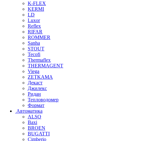
K-FLEX
KERMI
LD
Luxor
Reflex
RIFAR
ROMMER
Sanha
STOUT
Tecofi
Thermaflex
THERMAGENT
Viega
ZETKAMA
Декаст
Джилекс
Ридан
Тепловодомер
Формат
Автоматика
ALSO
Baxi
BROEN
BUGATTI
Cimberio