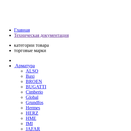
Главная
Техническая документация
категории товара
торговые марки
Арматура
ALSO
Baxi
BROEN
BUGATTI
Cimberio
Global
Grundfos
Hermes
HERZ
HME
IMI
JAFAR