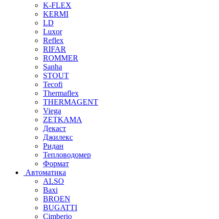
K-FLEX
KERMI
LD
Luxor
Reflex
RIFAR
ROMMER
Sanha
STOUT
Tecofi
Thermaflex
THERMAGENT
Viega
ZETKAMA
Декаст
Джилекс
Ридан
Тепловодомер
Формат
Автоматика
ALSO
Baxi
BROEN
BUGATTI
Cimberio