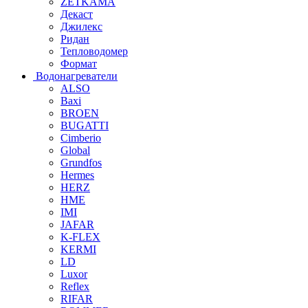
ZETKAMA
Декаст
Джилекс
Ридан
Тепловодомер
Формат
Водонагреватели
ALSO
Baxi
BROEN
BUGATTI
Cimberio
Global
Grundfos
Hermes
HERZ
HME
IMI
JAFAR
K-FLEX
KERMI
LD
Luxor
Reflex
RIFAR