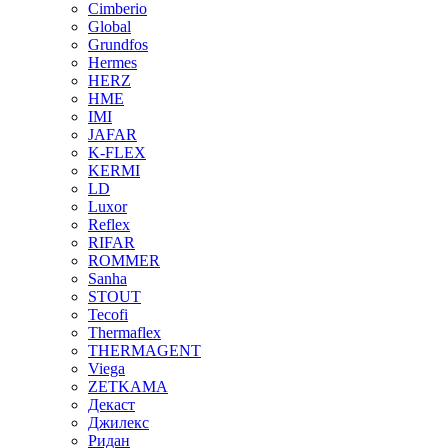
Cimberio
Global
Grundfos
Hermes
HERZ
HME
IMI
JAFAR
K-FLEX
KERMI
LD
Luxor
Reflex
RIFAR
ROMMER
Sanha
STOUT
Tecofi
Thermaflex
THERMAGENT
Viega
ZETKAMA
Декаст
Джилекс
Ридан