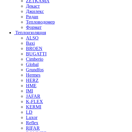
ZETKAMA
Декаст
Джилекс
Ридан
Тепловодомер
Формат
Теплоизоляция
ALSO
Baxi
BROEN
BUGATTI
Cimberio
Global
Grundfos
Hermes
HERZ
HME
IMI
JAFAR
K-FLEX
KERMI
LD
Luxor
Reflex
RIFAR