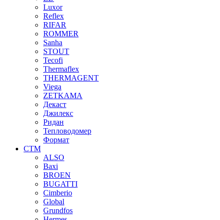
Luxor
Reflex
RIFAR
ROMMER
Sanha
STOUT
Tecofi
Thermaflex
THERMAGENT
Viega
ZETKAMA
Декаст
Джилекс
Ридан
Тепловодомер
Формат
СТМ
ALSO
Baxi
BROEN
BUGATTI
Cimberio
Global
Grundfos
Hermes