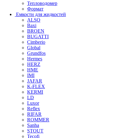
Тепловодомер
Формат
Емкости для жидкостей
ALSO
Baxi
BROEN
BUGATTI
Cimberio
Global
Grundfos
Hermes
HERZ
HME
IMI
JAFAR
K-FLEX
KERMI
LD
Luxor
Reflex
RIFAR
ROMMER
Sanha
STOUT
Tecofi