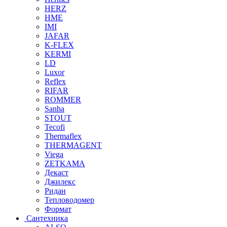
HERZ
HME
IMI
JAFAR
K-FLEX
KERMI
LD
Luxor
Reflex
RIFAR
ROMMER
Sanha
STOUT
Tecofi
Thermaflex
THERMAGENT
Viega
ZETKAMA
Декаст
Джилекс
Ридан
Тепловодомер
Формат
Сантехника