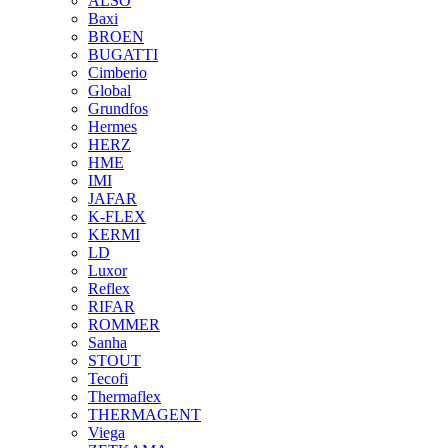
ALSO
Baxi
BROEN
BUGATTI
Cimberio
Global
Grundfos
Hermes
HERZ
HME
IMI
JAFAR
K-FLEX
KERMI
LD
Luxor
Reflex
RIFAR
ROMMER
Sanha
STOUT
Tecofi
Thermaflex
THERMAGENT
Viega