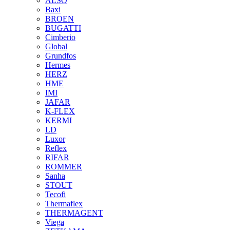
ALSO
Baxi
BROEN
BUGATTI
Cimberio
Global
Grundfos
Hermes
HERZ
HME
IMI
JAFAR
K-FLEX
KERMI
LD
Luxor
Reflex
RIFAR
ROMMER
Sanha
STOUT
Tecofi
Thermaflex
THERMAGENT
Viega