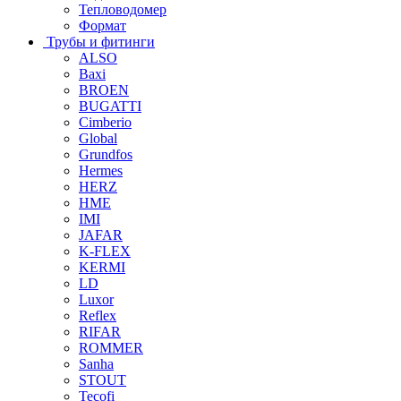
Тепловодомер
Формат
Трубы и фитинги
ALSO
Baxi
BROEN
BUGATTI
Cimberio
Global
Grundfos
Hermes
HERZ
HME
IMI
JAFAR
K-FLEX
KERMI
LD
Luxor
Reflex
RIFAR
ROMMER
Sanha
STOUT
Tecofi