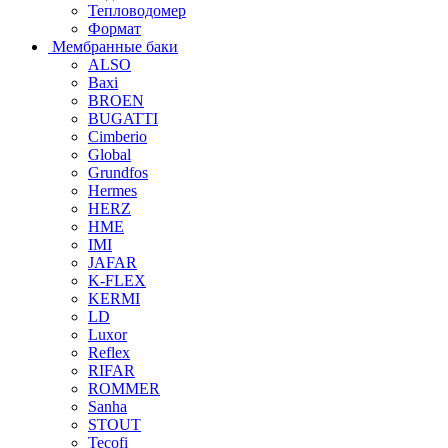
Тепловодомер
Формат
Мембранные баки
ALSO
Baxi
BROEN
BUGATTI
Cimberio
Global
Grundfos
Hermes
HERZ
HME
IMI
JAFAR
K-FLEX
KERMI
LD
Luxor
Reflex
RIFAR
ROMMER
Sanha
STOUT
Tecofi