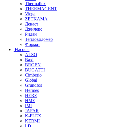
Thermaflex
THERMAGENT
Viega
ZETKAMA
Декаст
Джилекс
Ридан
Тепловодомер
Формат
Насосы
ALSO
Baxi
BROEN
BUGATTI
Cimberio
Global
Grundfos
Hermes
HERZ
HME
IMI
JAFAR
K-FLEX
KERMI
LD