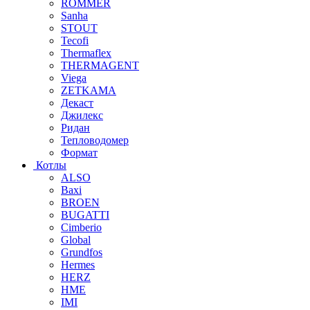
ROMMER
Sanha
STOUT
Tecofi
Thermaflex
THERMAGENT
Viega
ZETKAMA
Декаст
Джилекс
Ридан
Тепловодомер
Формат
Котлы
ALSO
Baxi
BROEN
BUGATTI
Cimberio
Global
Grundfos
Hermes
HERZ
HME
IMI