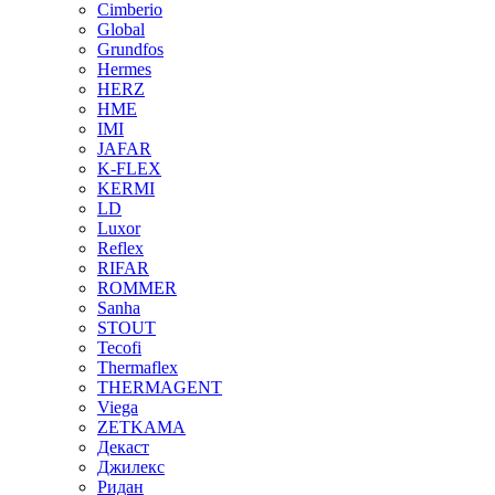
Cimberio
Global
Grundfos
Hermes
HERZ
HME
IMI
JAFAR
K-FLEX
KERMI
LD
Luxor
Reflex
RIFAR
ROMMER
Sanha
STOUT
Tecofi
Thermaflex
THERMAGENT
Viega
ZETKAMA
Декаст
Джилекс
Ридан