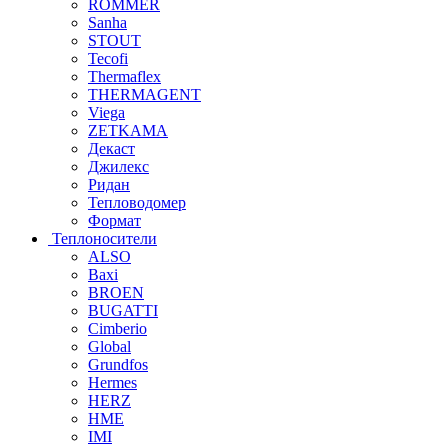
ROMMER
Sanha
STOUT
Tecofi
Thermaflex
THERMAGENT
Viega
ZETKAMA
Декаст
Джилекс
Ридан
Тепловодомер
Формат
Теплоносители
ALSO
Baxi
BROEN
BUGATTI
Cimberio
Global
Grundfos
Hermes
HERZ
HME
IMI