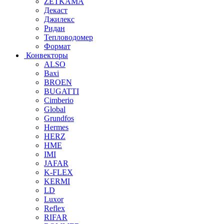
ZETKAMA
Декаст
Джилекс
Ридан
Тепловодомер
Формат
Конвекторы
ALSO
Baxi
BROEN
BUGATTI
Cimberio
Global
Grundfos
Hermes
HERZ
HME
IMI
JAFAR
K-FLEX
KERMI
LD
Luxor
Reflex
RIFAR