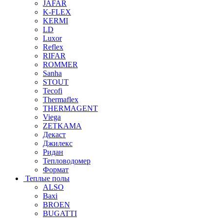
JAFAR
K-FLEX
KERMI
LD
Luxor
Reflex
RIFAR
ROMMER
Sanha
STOUT
Tecofi
Thermaflex
THERMAGENT
Viega
ZETKAMA
Декаст
Джилекс
Ридан
Тепловодомер
Формат
Теплые полы
ALSO
Baxi
BROEN
BUGATTI