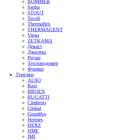
ROMMER
Sanha
STOUT
Tecofi
Thermaflex
THERMAGENT
Viega
ZETKAMA
Декаст
Джилекс
Ридан
Тепловодомер
Формат
Горелки
ALSO
Baxi
BROEN
BUGATTI
Cimberio
Global
Grundfos
Hermes
HERZ
HME
IMI