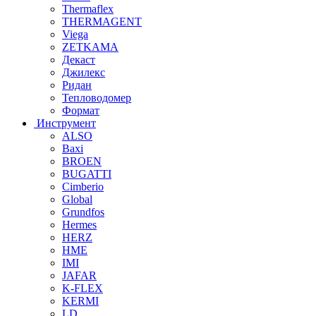
Thermaflex
THERMAGENT
Viega
ZETKAMA
Декаст
Джилекс
Ридан
Тепловодомер
Формат
Инструмент
ALSO
Baxi
BROEN
BUGATTI
Cimberio
Global
Grundfos
Hermes
HERZ
HME
IMI
JAFAR
K-FLEX
KERMI
LD