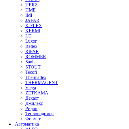
HERZ
HME
IMI
JAFAR
K-FLEX
KERMI
LD
Luxor
Reflex
RIFAR
ROMMER
Sanha
STOUT
Tecofi
Thermaflex
THERMAGENT
Viega
ZETKAMA
Декаст
Джилекс
Ридан
Тепловодомер
Формат
Автоматика