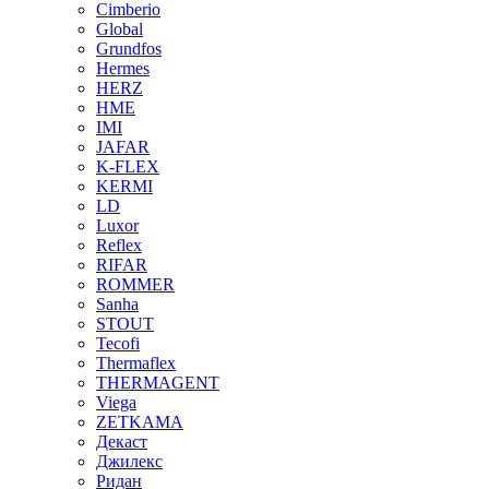
Cimberio
Global
Grundfos
Hermes
HERZ
HME
IMI
JAFAR
K-FLEX
KERMI
LD
Luxor
Reflex
RIFAR
ROMMER
Sanha
STOUT
Tecofi
Thermaflex
THERMAGENT
Viega
ZETKAMA
Декаст
Джилекс
Ридан