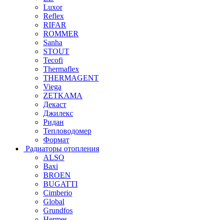
Luxor
Reflex
RIFAR
ROMMER
Sanha
STOUT
Tecofi
Thermaflex
THERMAGENT
Viega
ZETKAMA
Декаст
Джилекс
Ридан
Тепловодомер
Формат
Радиаторы отопления
ALSO
Baxi
BROEN
BUGATTI
Cimberio
Global
Grundfos
Hermes