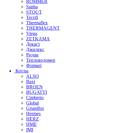
ROMMER
Sanha
STOUT
Tecofi
Thermaflex
THERMAGENT
Viega
ZETKAMA
Декаст
Джилекс
Ридан
Тепловодомер
Формат
Котлы
ALSO
Baxi
BROEN
BUGATTI
Cimberio
Global
Grundfos
Hermes
HERZ
HME
IMI