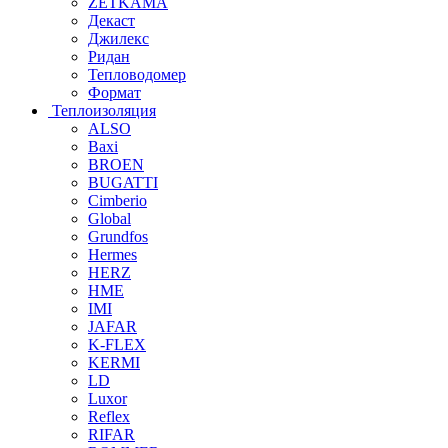
ZETKAMA
Декаст
Джилекс
Ридан
Тепловодомер
Формат
Теплоизоляция
ALSO
Baxi
BROEN
BUGATTI
Cimberio
Global
Grundfos
Hermes
HERZ
HME
IMI
JAFAR
K-FLEX
KERMI
LD
Luxor
Reflex
RIFAR