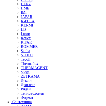
HERZ
HME
IMI
JAFAR
K-FLEX
KERMI
LD
Luxor
Reflex
RIFAR
ROMMER
Sanha
STOUT
Tecofi
Thermaflex
THERMAGENT
Viega
ZETKAMA
Декаст
Джилекс
Ридан
Тепловодомер
Формат
Сантехника