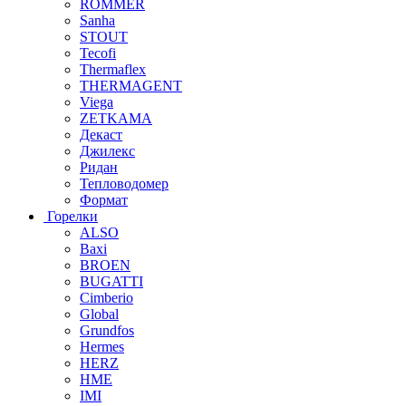
ROMMER
Sanha
STOUT
Tecofi
Thermaflex
THERMAGENT
Viega
ZETKAMA
Декаст
Джилекс
Ридан
Тепловодомер
Формат
Горелки
ALSO
Baxi
BROEN
BUGATTI
Cimberio
Global
Grundfos
Hermes
HERZ
HME
IMI