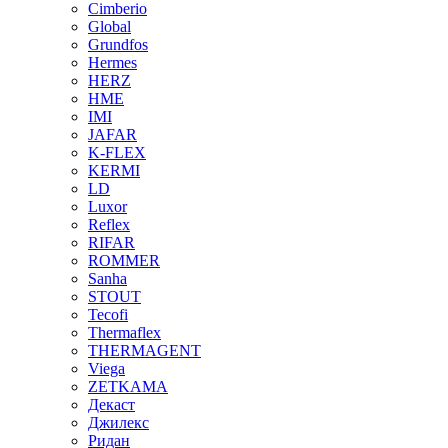
Cimberio
Global
Grundfos
Hermes
HERZ
HME
IMI
JAFAR
K-FLEX
KERMI
LD
Luxor
Reflex
RIFAR
ROMMER
Sanha
STOUT
Tecofi
Thermaflex
THERMAGENT
Viega
ZETKAMA
Декаст
Джилекс
Ридан