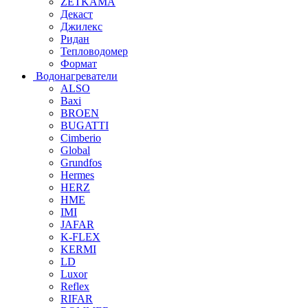
ZETKAMA
Декаст
Джилекс
Ридан
Тепловодомер
Формат
Водонагреватели
ALSO
Baxi
BROEN
BUGATTI
Cimberio
Global
Grundfos
Hermes
HERZ
HME
IMI
JAFAR
K-FLEX
KERMI
LD
Luxor
Reflex
RIFAR