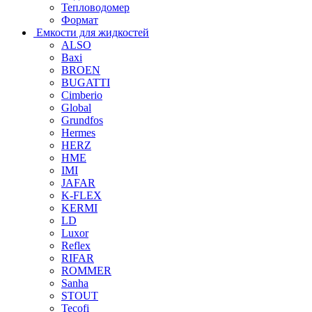
Тепловодомер
Формат
Емкости для жидкостей
ALSO
Baxi
BROEN
BUGATTI
Cimberio
Global
Grundfos
Hermes
HERZ
HME
IMI
JAFAR
K-FLEX
KERMI
LD
Luxor
Reflex
RIFAR
ROMMER
Sanha
STOUT
Tecofi