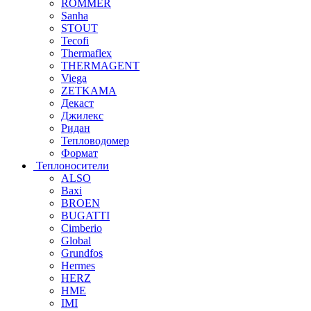
ROMMER
Sanha
STOUT
Tecofi
Thermaflex
THERMAGENT
Viega
ZETKAMA
Декаст
Джилекс
Ридан
Тепловодомер
Формат
Теплоносители
ALSO
Baxi
BROEN
BUGATTI
Cimberio
Global
Grundfos
Hermes
HERZ
HME
IMI