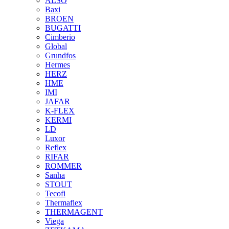
ALSO
Baxi
BROEN
BUGATTI
Cimberio
Global
Grundfos
Hermes
HERZ
HME
IMI
JAFAR
K-FLEX
KERMI
LD
Luxor
Reflex
RIFAR
ROMMER
Sanha
STOUT
Tecofi
Thermaflex
THERMAGENT
Viega