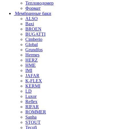
Тепловодомер
Формат
Мембранные баки
ALSO
Baxi
BROEN
BUGATTI
Cimberio
Global
Grundfos
Hermes
HERZ
HME
IMI
JAFAR
K-FLEX
KERMI
LD
Luxor
Reflex
RIFAR
ROMMER
Sanha
STOUT
Tecofi