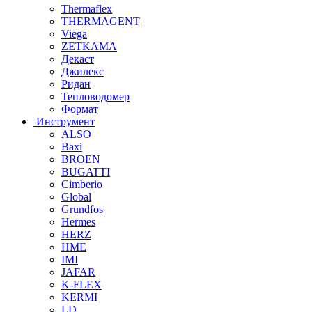
Thermaflex
THERMAGENT
Viega
ZETKAMA
Декаст
Джилекс
Ридан
Тепловодомер
Формат
Инструмент
ALSO
Baxi
BROEN
BUGATTI
Cimberio
Global
Grundfos
Hermes
HERZ
HME
IMI
JAFAR
K-FLEX
KERMI
LD