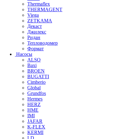
Thermaflex
THERMAGENT
Viega
ZETKAMA
Декаст
Джилекс
Ридан
Тепловодомер
Формат
Насосы
ALSO
Baxi
BROEN
BUGATTI
Cimberio
Global
Grundfos
Hermes
HERZ
HME
IMI
JAFAR
K-FLEX
KERMI
LD