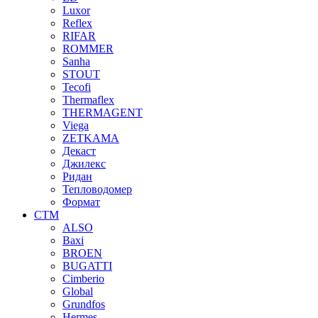
Luxor
Reflex
RIFAR
ROMMER
Sanha
STOUT
Tecofi
Thermaflex
THERMAGENT
Viega
ZETKAMA
Декаст
Джилекс
Ридан
Тепловодомер
Формат
СТМ
ALSO
Baxi
BROEN
BUGATTI
Cimberio
Global
Grundfos
Hermes