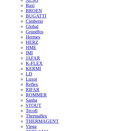
ALSO
Baxi
BROEN
BUGATTI
Cimberio
Global
Grundfos
Hermes
HERZ
HME
IMI
JAFAR
K-FLEX
KERMI
LD
Luxor
Reflex
RIFAR
ROMMER
Sanha
STOUT
Tecofi
Thermaflex
THERMAGENT
Viega