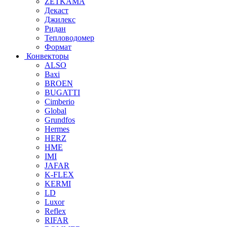
ZETKAMA
Декаст
Джилекс
Ридан
Тепловодомер
Формат
Конвекторы
ALSO
Baxi
BROEN
BUGATTI
Cimberio
Global
Grundfos
Hermes
HERZ
HME
IMI
JAFAR
K-FLEX
KERMI
LD
Luxor
Reflex
RIFAR