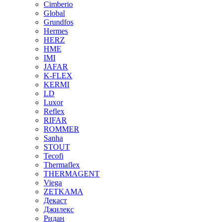
Cimberio
Global
Grundfos
Hermes
HERZ
HME
IMI
JAFAR
K-FLEX
KERMI
LD
Luxor
Reflex
RIFAR
ROMMER
Sanha
STOUT
Tecofi
Thermaflex
THERMAGENT
Viega
ZETKAMA
Декаст
Джилекс
Ридан