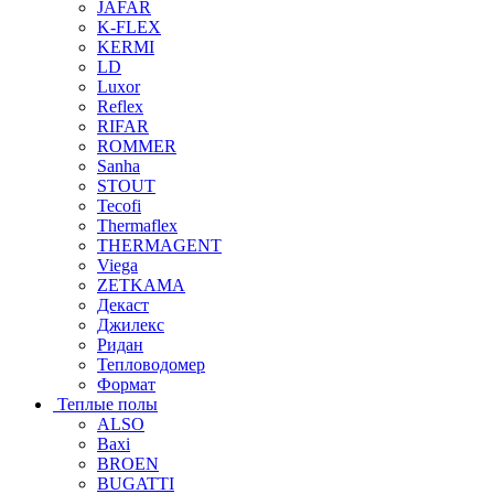
JAFAR
K-FLEX
KERMI
LD
Luxor
Reflex
RIFAR
ROMMER
Sanha
STOUT
Tecofi
Thermaflex
THERMAGENT
Viega
ZETKAMA
Декаст
Джилекс
Ридан
Тепловодомер
Формат
Теплые полы
ALSO
Baxi
BROEN
BUGATTI