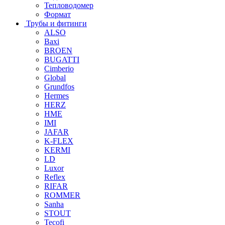
Тепловодомер
Формат
Трубы и фитинги
ALSO
Baxi
BROEN
BUGATTI
Cimberio
Global
Grundfos
Hermes
HERZ
HME
IMI
JAFAR
K-FLEX
KERMI
LD
Luxor
Reflex
RIFAR
ROMMER
Sanha
STOUT
Tecofi