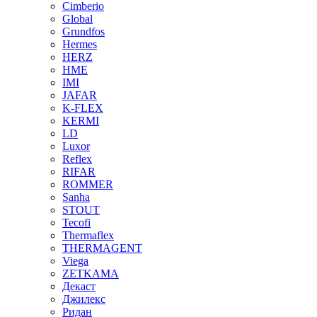
Cimberio
Global
Grundfos
Hermes
HERZ
HME
IMI
JAFAR
K-FLEX
KERMI
LD
Luxor
Reflex
RIFAR
ROMMER
Sanha
STOUT
Tecofi
Thermaflex
THERMAGENT
Viega
ZETKAMA
Декаст
Джилекс
Ридан