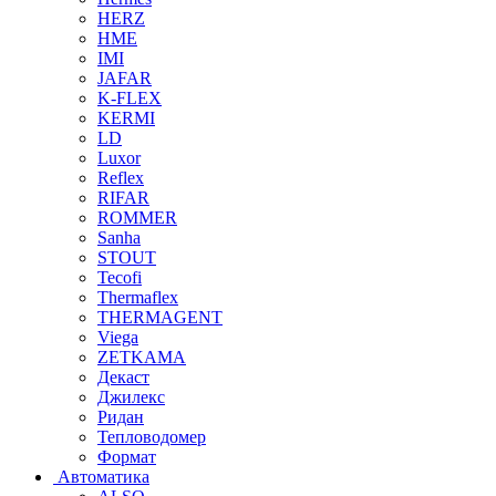
HERZ
HME
IMI
JAFAR
K-FLEX
KERMI
LD
Luxor
Reflex
RIFAR
ROMMER
Sanha
STOUT
Tecofi
Thermaflex
THERMAGENT
Viega
ZETKAMA
Декаст
Джилекс
Ридан
Тепловодомер
Формат
Автоматика