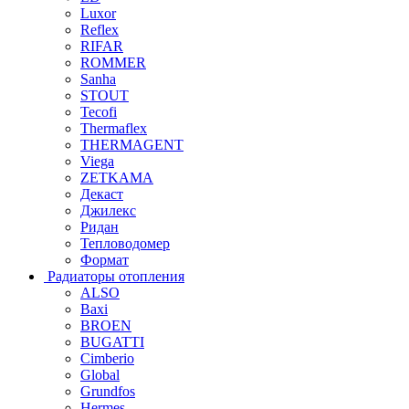
Luxor
Reflex
RIFAR
ROMMER
Sanha
STOUT
Tecofi
Thermaflex
THERMAGENT
Viega
ZETKAMA
Декаст
Джилекс
Ридан
Тепловодомер
Формат
Радиаторы отопления
ALSO
Baxi
BROEN
BUGATTI
Cimberio
Global
Grundfos
Hermes