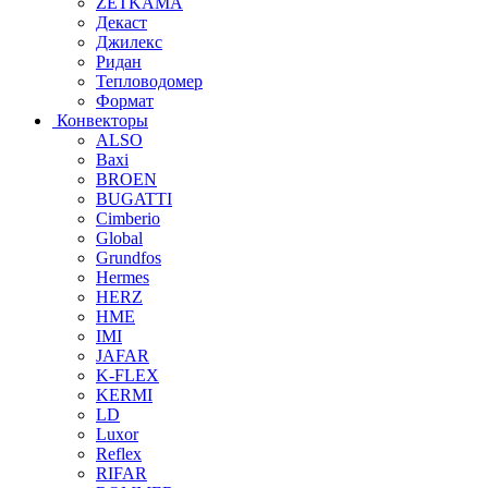
ZETKAMA
Декаст
Джилекс
Ридан
Тепловодомер
Формат
Конвекторы
ALSO
Baxi
BROEN
BUGATTI
Cimberio
Global
Grundfos
Hermes
HERZ
HME
IMI
JAFAR
K-FLEX
KERMI
LD
Luxor
Reflex
RIFAR