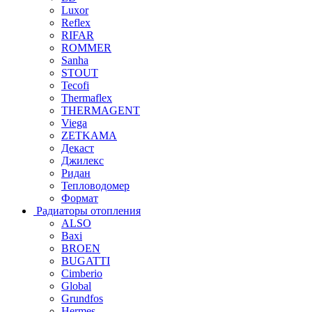
Luxor
Reflex
RIFAR
ROMMER
Sanha
STOUT
Tecofi
Thermaflex
THERMAGENT
Viega
ZETKAMA
Декаст
Джилекс
Ридан
Тепловодомер
Формат
Радиаторы отопления
ALSO
Baxi
BROEN
BUGATTI
Cimberio
Global
Grundfos
Hermes