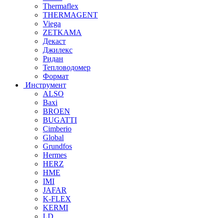
Thermaflex
THERMAGENT
Viega
ZETKAMA
Декаст
Джилекс
Ридан
Тепловодомер
Формат
Инструмент
ALSO
Baxi
BROEN
BUGATTI
Cimberio
Global
Grundfos
Hermes
HERZ
HME
IMI
JAFAR
K-FLEX
KERMI
LD