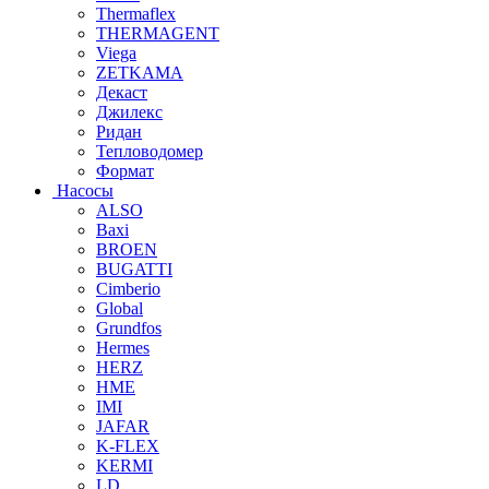
Thermaflex
THERMAGENT
Viega
ZETKAMA
Декаст
Джилекс
Ридан
Тепловодомер
Формат
Насосы
ALSO
Baxi
BROEN
BUGATTI
Cimberio
Global
Grundfos
Hermes
HERZ
HME
IMI
JAFAR
K-FLEX
KERMI
LD