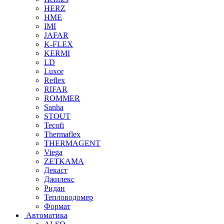
HERZ
HME
IMI
JAFAR
K-FLEX
KERMI
LD
Luxor
Reflex
RIFAR
ROMMER
Sanha
STOUT
Tecofi
Thermaflex
THERMAGENT
Viega
ZETKAMA
Декаст
Джилекс
Ридан
Тепловодомер
Формат
Автоматика