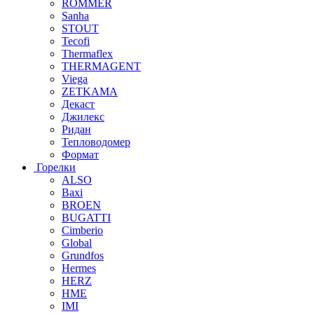
ROMMER
Sanha
STOUT
Tecofi
Thermaflex
THERMAGENT
Viega
ZETKAMA
Декаст
Джилекс
Ридан
Тепловодомер
Формат
Горелки
ALSO
Baxi
BROEN
BUGATTI
Cimberio
Global
Grundfos
Hermes
HERZ
HME
IMI