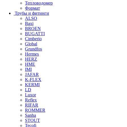
Тепловодомер
Формат
Трубы и фитинги
ALSO
Baxi
BROEN
BUGATTI
Cimberio
Global
Grundfos
Hermes
HERZ
HME
IMI
JAFAR
K-FLEX
KERMI
LD
Luxor
Reflex
RIFAR
ROMMER
Sanha
STOUT
Tecofi