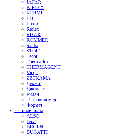
JAFAR
K-FLEX
KERMI
LD
Luxor
Reflex
RIFAR
ROMMER
Sanha
STOUT
Tecofi
Thermaflex
THERMAGENT
Viega
ZETKAMA
Декаст
Джилекс
Ридан
Тепловодомер
Формат
Теплые полы
ALSO
Baxi
BROEN
BUGATTI