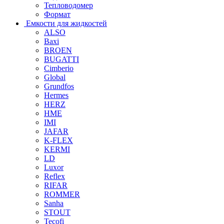
Тепловодомер
Формат
Емкости для жидкостей
ALSO
Baxi
BROEN
BUGATTI
Cimberio
Global
Grundfos
Hermes
HERZ
HME
IMI
JAFAR
K-FLEX
KERMI
LD
Luxor
Reflex
RIFAR
ROMMER
Sanha
STOUT
Tecofi