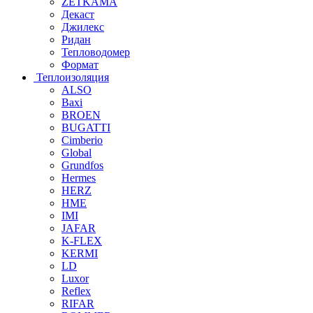
ZETKAMA
Декаст
Джилекс
Ридан
Тепловодомер
Формат
Теплоизоляция
ALSO
Baxi
BROEN
BUGATTI
Cimberio
Global
Grundfos
Hermes
HERZ
HME
IMI
JAFAR
K-FLEX
KERMI
LD
Luxor
Reflex
RIFAR