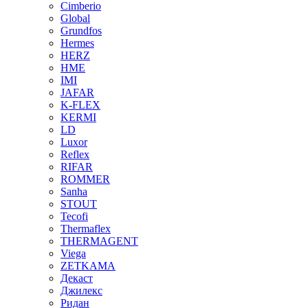
Cimberio
Global
Grundfos
Hermes
HERZ
HME
IMI
JAFAR
K-FLEX
KERMI
LD
Luxor
Reflex
RIFAR
ROMMER
Sanha
STOUT
Tecofi
Thermaflex
THERMAGENT
Viega
ZETKAMA
Декаст
Джилекс
Ридан