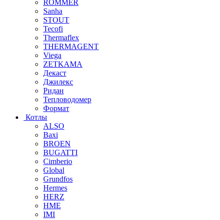
ROMMER
Sanha
STOUT
Tecofi
Thermaflex
THERMAGENT
Viega
ZETKAMA
Декаст
Джилекс
Ридан
Тепловодомер
Формат
Котлы
ALSO
Baxi
BROEN
BUGATTI
Cimberio
Global
Grundfos
Hermes
HERZ
HME
IMI