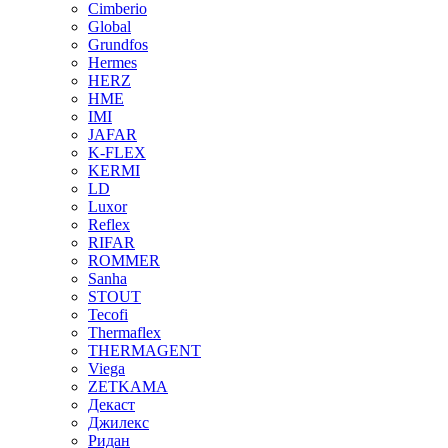
Cimberio
Global
Grundfos
Hermes
HERZ
HME
IMI
JAFAR
K-FLEX
KERMI
LD
Luxor
Reflex
RIFAR
ROMMER
Sanha
STOUT
Tecofi
Thermaflex
THERMAGENT
Viega
ZETKAMA
Декаст
Джилекс
Ридан