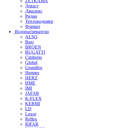
ZETKAMA
Декаст
Джилекс
Ридан
Тепловодомер
Формат
Водонагреватели
ALSO
Baxi
BROEN
BUGATTI
Cimberio
Global
Grundfos
Hermes
HERZ
HME
IMI
JAFAR
K-FLEX
KERMI
LD
Luxor
Reflex
RIFAR