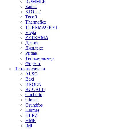
ROMMER
Sanha
STOUT
Tecofi
Thermaflex
THERMAGENT
Viega
ZETKAMA
Декаст
Джилекс
Ридан
Тепловодомер
Формат
Теплоносители
ALSO
Baxi
BROEN
BUGATTI
Cimberio
Global
Grundfos
Hermes
HERZ
HME
IMI