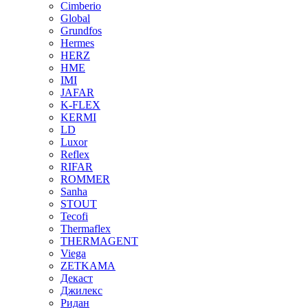
Cimberio
Global
Grundfos
Hermes
HERZ
HME
IMI
JAFAR
K-FLEX
KERMI
LD
Luxor
Reflex
RIFAR
ROMMER
Sanha
STOUT
Tecofi
Thermaflex
THERMAGENT
Viega
ZETKAMA
Декаст
Джилекс
Ридан