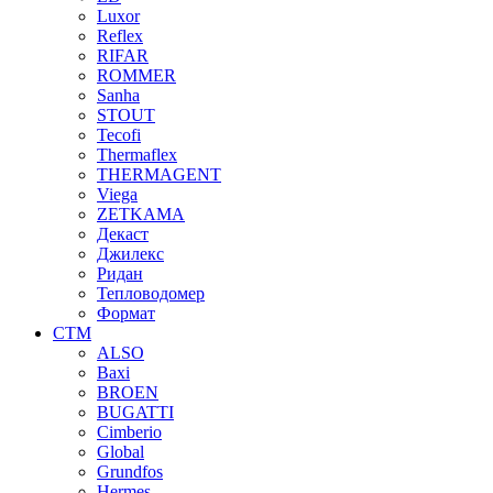
Luxor
Reflex
RIFAR
ROMMER
Sanha
STOUT
Tecofi
Thermaflex
THERMAGENT
Viega
ZETKAMA
Декаст
Джилекс
Ридан
Тепловодомер
Формат
СТМ
ALSO
Baxi
BROEN
BUGATTI
Cimberio
Global
Grundfos
Hermes