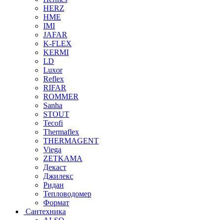
HERZ
HME
IMI
JAFAR
K-FLEX
KERMI
LD
Luxor
Reflex
RIFAR
ROMMER
Sanha
STOUT
Tecofi
Thermaflex
THERMAGENT
Viega
ZETKAMA
Декаст
Джилекс
Ридан
Тепловодомер
Формат
Сантехника