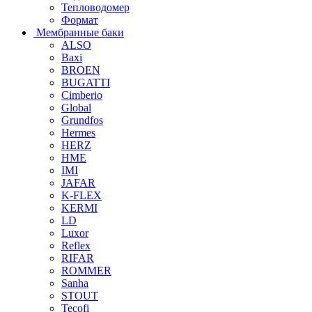
Тепловодомер
Формат
Мембранные баки
ALSO
Baxi
BROEN
BUGATTI
Cimberio
Global
Grundfos
Hermes
HERZ
HME
IMI
JAFAR
K-FLEX
KERMI
LD
Luxor
Reflex
RIFAR
ROMMER
Sanha
STOUT
Tecofi