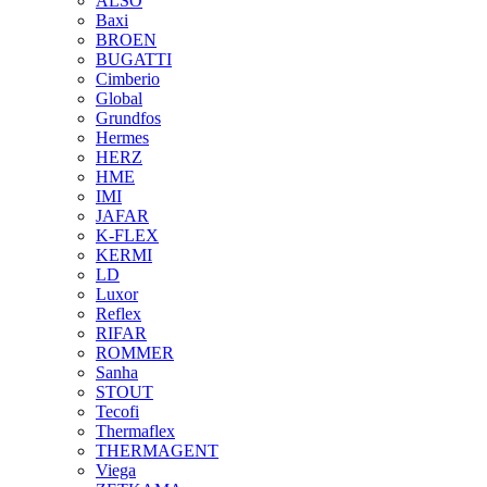
ALSO
Baxi
BROEN
BUGATTI
Cimberio
Global
Grundfos
Hermes
HERZ
HME
IMI
JAFAR
K-FLEX
KERMI
LD
Luxor
Reflex
RIFAR
ROMMER
Sanha
STOUT
Tecofi
Thermaflex
THERMAGENT
Viega