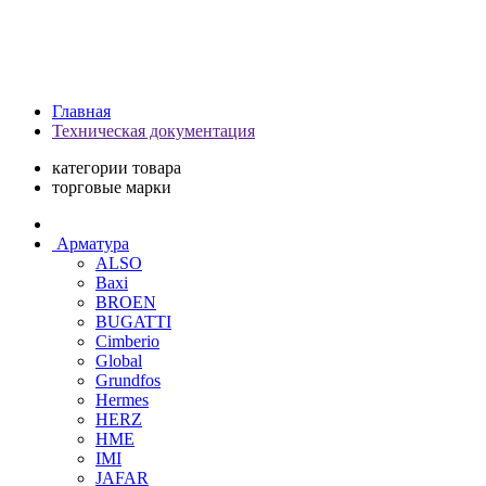
Главная
Техническая документация
категории товара
торговые марки
Арматура
ALSO
Baxi
BROEN
BUGATTI
Cimberio
Global
Grundfos
Hermes
HERZ
HME
IMI
JAFAR