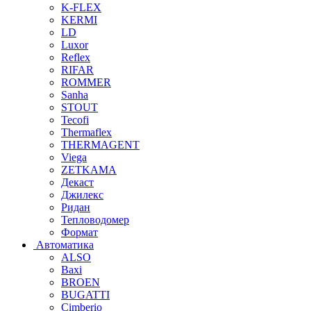
K-FLEX
KERMI
LD
Luxor
Reflex
RIFAR
ROMMER
Sanha
STOUT
Tecofi
Thermaflex
THERMAGENT
Viega
ZETKAMA
Декаст
Джилекс
Ридан
Тепловодомер
Формат
Автоматика
ALSO
Baxi
BROEN
BUGATTI
Cimberio