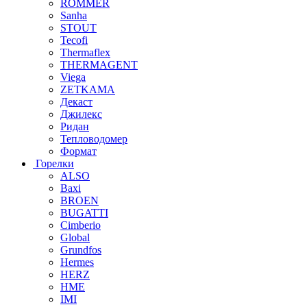
ROMMER
Sanha
STOUT
Tecofi
Thermaflex
THERMAGENT
Viega
ZETKAMA
Декаст
Джилекс
Ридан
Тепловодомер
Формат
Горелки
ALSO
Baxi
BROEN
BUGATTI
Cimberio
Global
Grundfos
Hermes
HERZ
HME
IMI