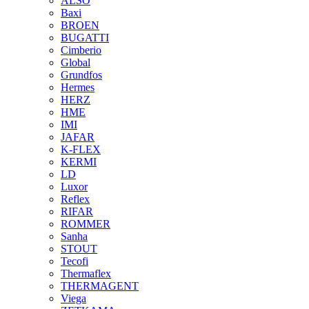
ALSO
Baxi
BROEN
BUGATTI
Cimberio
Global
Grundfos
Hermes
HERZ
HME
IMI
JAFAR
K-FLEX
KERMI
LD
Luxor
Reflex
RIFAR
ROMMER
Sanha
STOUT
Tecofi
Thermaflex
THERMAGENT
Viega