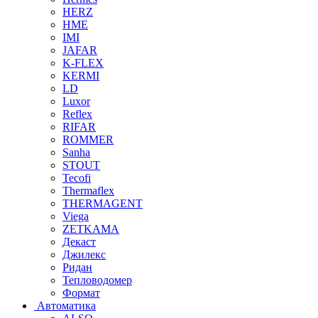
HERZ
HME
IMI
JAFAR
K-FLEX
KERMI
LD
Luxor
Reflex
RIFAR
ROMMER
Sanha
STOUT
Tecofi
Thermaflex
THERMAGENT
Viega
ZETKAMA
Декаст
Джилекс
Ридан
Тепловодомер
Формат
Автоматика