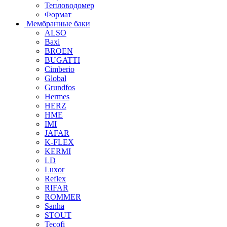
Тепловодомер
Формат
Мембранные баки
ALSO
Baxi
BROEN
BUGATTI
Cimberio
Global
Grundfos
Hermes
HERZ
HME
IMI
JAFAR
K-FLEX
KERMI
LD
Luxor
Reflex
RIFAR
ROMMER
Sanha
STOUT
Tecofi