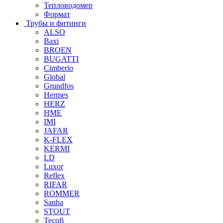
Тепловодомер
Формат
Трубы и фитинги
ALSO
Baxi
BROEN
BUGATTI
Cimberio
Global
Grundfos
Hermes
HERZ
HME
IMI
JAFAR
K-FLEX
KERMI
LD
Luxor
Reflex
RIFAR
ROMMER
Sanha
STOUT
Tecofi