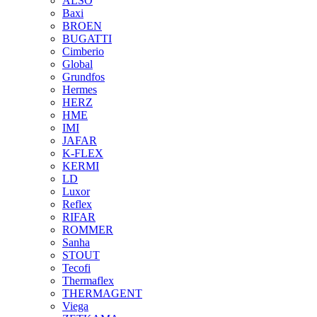
ALSO
Baxi
BROEN
BUGATTI
Cimberio
Global
Grundfos
Hermes
HERZ
HME
IMI
JAFAR
K-FLEX
KERMI
LD
Luxor
Reflex
RIFAR
ROMMER
Sanha
STOUT
Tecofi
Thermaflex
THERMAGENT
Viega