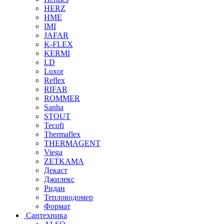
HERZ
HME
IMI
JAFAR
K-FLEX
KERMI
LD
Luxor
Reflex
RIFAR
ROMMER
Sanha
STOUT
Tecofi
Thermaflex
THERMAGENT
Viega
ZETKAMA
Декаст
Джилекс
Ридан
Тепловодомер
Формат
Сантехника