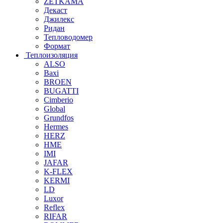
ZETKAMA
Декаст
Джилекс
Ридан
Тепловодомер
Формат
Теплоизоляция
ALSO
Baxi
BROEN
BUGATTI
Cimberio
Global
Grundfos
Hermes
HERZ
HME
IMI
JAFAR
K-FLEX
KERMI
LD
Luxor
Reflex
RIFAR