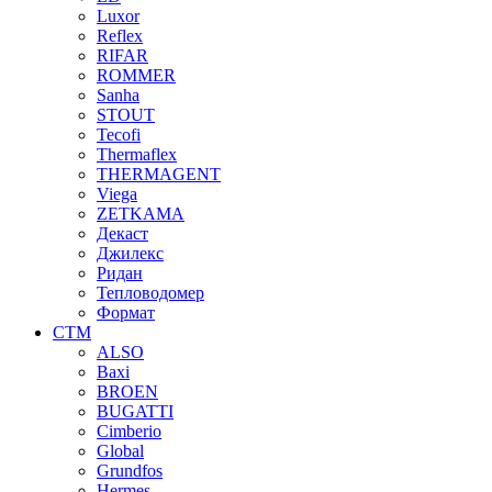
Luxor
Reflex
RIFAR
ROMMER
Sanha
STOUT
Tecofi
Thermaflex
THERMAGENT
Viega
ZETKAMA
Декаст
Джилекс
Ридан
Тепловодомер
Формат
СТМ
ALSO
Baxi
BROEN
BUGATTI
Cimberio
Global
Grundfos
Hermes