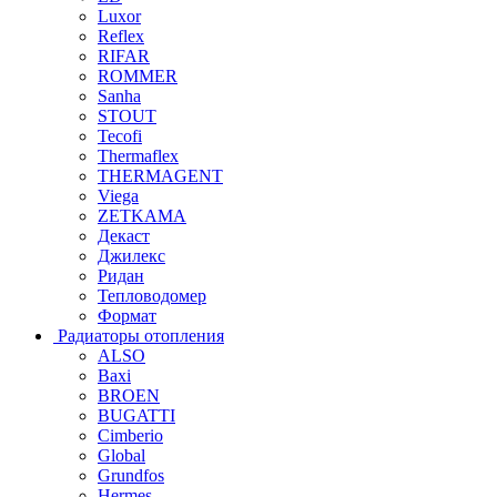
Luxor
Reflex
RIFAR
ROMMER
Sanha
STOUT
Tecofi
Thermaflex
THERMAGENT
Viega
ZETKAMA
Декаст
Джилекс
Ридан
Тепловодомер
Формат
Радиаторы отопления
ALSO
Baxi
BROEN
BUGATTI
Cimberio
Global
Grundfos
Hermes