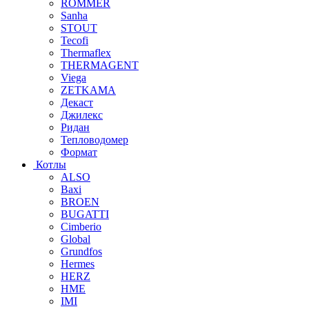
ROMMER
Sanha
STOUT
Tecofi
Thermaflex
THERMAGENT
Viega
ZETKAMA
Декаст
Джилекс
Ридан
Тепловодомер
Формат
Котлы
ALSO
Baxi
BROEN
BUGATTI
Cimberio
Global
Grundfos
Hermes
HERZ
HME
IMI