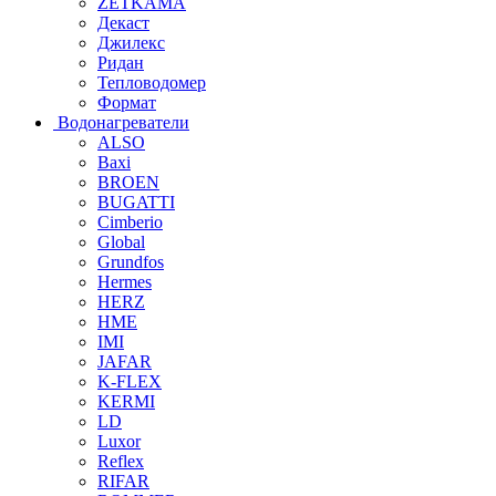
ZETKAMA
Декаст
Джилекс
Ридан
Тепловодомер
Формат
Водонагреватели
ALSO
Baxi
BROEN
BUGATTI
Cimberio
Global
Grundfos
Hermes
HERZ
HME
IMI
JAFAR
K-FLEX
KERMI
LD
Luxor
Reflex
RIFAR