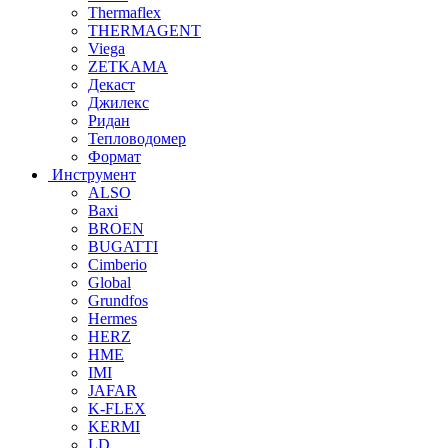
Thermaflex
THERMAGENT
Viega
ZETKAMA
Декаст
Джилекс
Ридан
Тепловодомер
Формат
Инструмент
ALSO
Baxi
BROEN
BUGATTI
Cimberio
Global
Grundfos
Hermes
HERZ
HME
IMI
JAFAR
K-FLEX
KERMI
LD