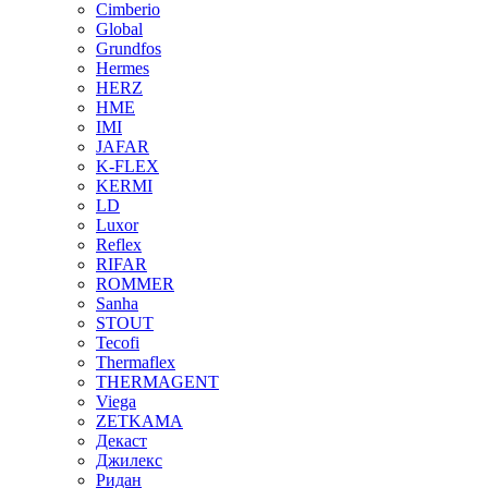
Cimberio
Global
Grundfos
Hermes
HERZ
HME
IMI
JAFAR
K-FLEX
KERMI
LD
Luxor
Reflex
RIFAR
ROMMER
Sanha
STOUT
Tecofi
Thermaflex
THERMAGENT
Viega
ZETKAMA
Декаст
Джилекс
Ридан