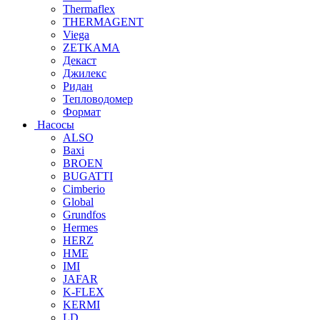
Thermaflex
THERMAGENT
Viega
ZETKAMA
Декаст
Джилекс
Ридан
Тепловодомер
Формат
Насосы
ALSO
Baxi
BROEN
BUGATTI
Cimberio
Global
Grundfos
Hermes
HERZ
HME
IMI
JAFAR
K-FLEX
KERMI
LD