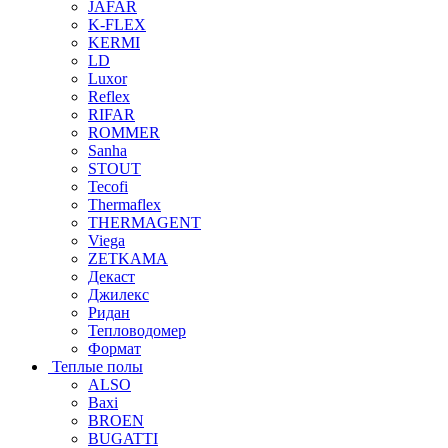
JAFAR
K-FLEX
KERMI
LD
Luxor
Reflex
RIFAR
ROMMER
Sanha
STOUT
Tecofi
Thermaflex
THERMAGENT
Viega
ZETKAMA
Декаст
Джилекс
Ридан
Тепловодомер
Формат
Теплые полы
ALSO
Baxi
BROEN
BUGATTI