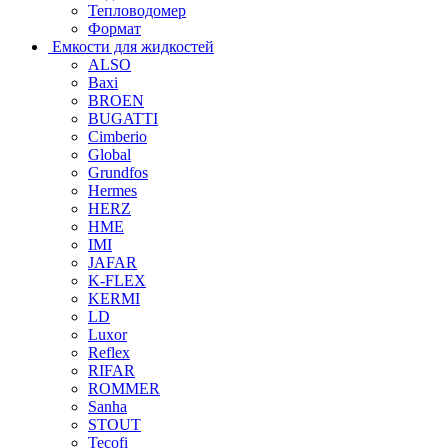
Тепловодомер
Формат
Емкости для жидкостей
ALSO
Baxi
BROEN
BUGATTI
Cimberio
Global
Grundfos
Hermes
HERZ
HME
IMI
JAFAR
K-FLEX
KERMI
LD
Luxor
Reflex
RIFAR
ROMMER
Sanha
STOUT
Tecofi