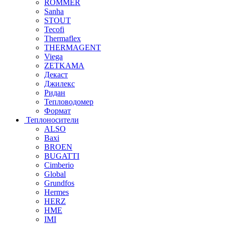
ROMMER
Sanha
STOUT
Tecofi
Thermaflex
THERMAGENT
Viega
ZETKAMA
Декаст
Джилекс
Ридан
Тепловодомер
Формат
Теплоносители
ALSO
Baxi
BROEN
BUGATTI
Cimberio
Global
Grundfos
Hermes
HERZ
HME
IMI