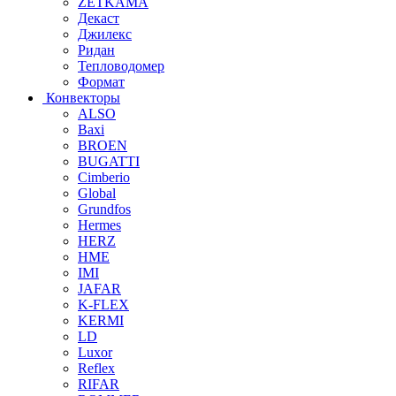
ZETKAMA
Декаст
Джилекс
Ридан
Тепловодомер
Формат
Конвекторы
ALSO
Baxi
BROEN
BUGATTI
Cimberio
Global
Grundfos
Hermes
HERZ
HME
IMI
JAFAR
K-FLEX
KERMI
LD
Luxor
Reflex
RIFAR