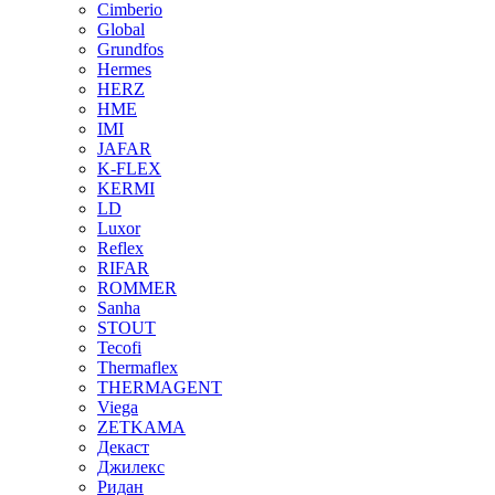
Cimberio
Global
Grundfos
Hermes
HERZ
HME
IMI
JAFAR
K-FLEX
KERMI
LD
Luxor
Reflex
RIFAR
ROMMER
Sanha
STOUT
Tecofi
Thermaflex
THERMAGENT
Viega
ZETKAMA
Декаст
Джилекс
Ридан