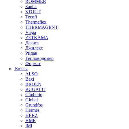
ROMMER
Sanha
STOUT
Tecofi
Thermaflex
THERMAGENT
Viega
ZETKAMA
Декаст
Джилекс
Ридан
Тепловодомер
Формат
Котлы
ALSO
Baxi
BROEN
BUGATTI
Cimberio
Global
Grundfos
Hermes
HERZ
HME
IMI