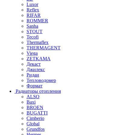
Luxor
Reflex
RIFAR
ROMMER
Sanha
STOUT
Tecofi
Thermaflex
THERMAGENT
Viega
ZETKAMA
Декаст
Джилекс
Ридан
Тепловодомер
Формат
Радиаторы отопления
ALSO
Baxi
BROEN
BUGATTI
Cimberio
Global
Grundfos
Hermes