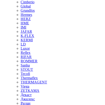
Cimberio
Global
Grundfos
Hermes
HERZ
HME
IMI
JAFAR
K-FLEX
KERMI
LD
Luxor
Reflex
RIFAR
ROMMER
Sanha
STOUT
Tecofi
Thermaflex
THERMAGENT
Viega
ZETKAMA
Декаст
Джилекс
Ридан