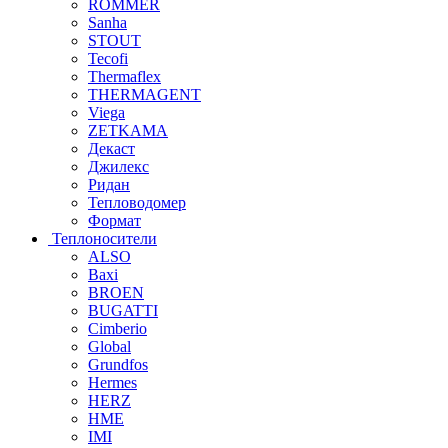
ROMMER
Sanha
STOUT
Tecofi
Thermaflex
THERMAGENT
Viega
ZETKAMA
Декаст
Джилекс
Ридан
Тепловодомер
Формат
Теплоносители
ALSO
Baxi
BROEN
BUGATTI
Cimberio
Global
Grundfos
Hermes
HERZ
HME
IMI