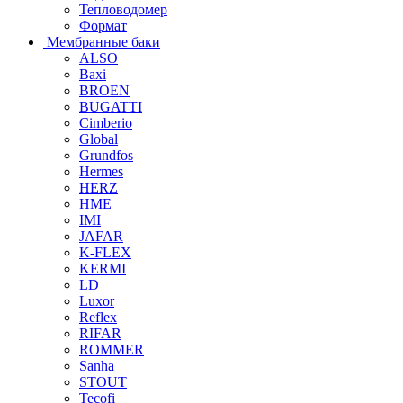
Тепловодомер
Формат
Мембранные баки
ALSO
Baxi
BROEN
BUGATTI
Cimberio
Global
Grundfos
Hermes
HERZ
HME
IMI
JAFAR
K-FLEX
KERMI
LD
Luxor
Reflex
RIFAR
ROMMER
Sanha
STOUT
Tecofi