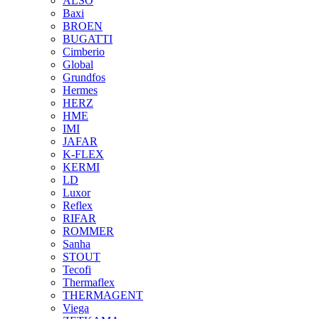
ALSO
Baxi
BROEN
BUGATTI
Cimberio
Global
Grundfos
Hermes
HERZ
HME
IMI
JAFAR
K-FLEX
KERMI
LD
Luxor
Reflex
RIFAR
ROMMER
Sanha
STOUT
Tecofi
Thermaflex
THERMAGENT
Viega