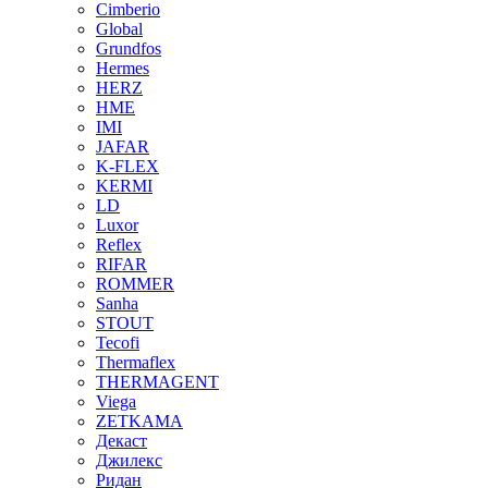
Cimberio
Global
Grundfos
Hermes
HERZ
HME
IMI
JAFAR
K-FLEX
KERMI
LD
Luxor
Reflex
RIFAR
ROMMER
Sanha
STOUT
Tecofi
Thermaflex
THERMAGENT
Viega
ZETKAMA
Декаст
Джилекс
Ридан