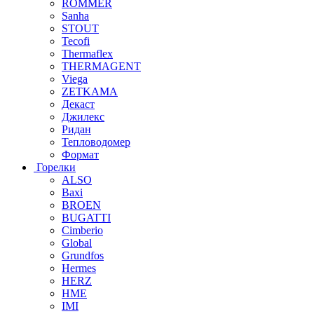
ROMMER
Sanha
STOUT
Tecofi
Thermaflex
THERMAGENT
Viega
ZETKAMA
Декаст
Джилекс
Ридан
Тепловодомер
Формат
Горелки
ALSO
Baxi
BROEN
BUGATTI
Cimberio
Global
Grundfos
Hermes
HERZ
HME
IMI