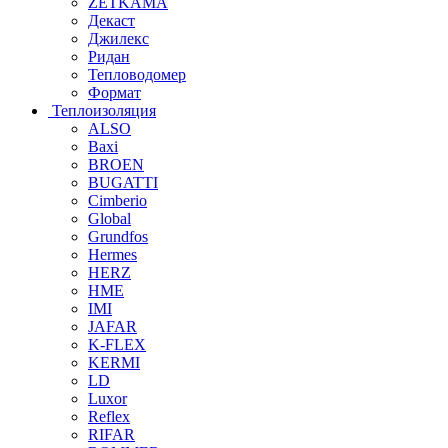
ZETKAMA
Декаст
Джилекс
Ридан
Тепловодомер
Формат
Теплоизоляция
ALSO
Baxi
BROEN
BUGATTI
Cimberio
Global
Grundfos
Hermes
HERZ
HME
IMI
JAFAR
K-FLEX
KERMI
LD
Luxor
Reflex
RIFAR