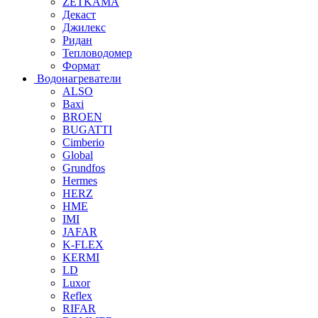
ZETKAMA
Декаст
Джилекс
Ридан
Тепловодомер
Формат
Водонагреватели
ALSO
Baxi
BROEN
BUGATTI
Cimberio
Global
Grundfos
Hermes
HERZ
HME
IMI
JAFAR
K-FLEX
KERMI
LD
Luxor
Reflex
RIFAR