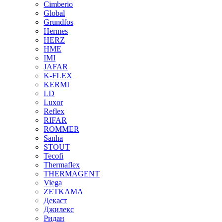
Cimberio
Global
Grundfos
Hermes
HERZ
HME
IMI
JAFAR
K-FLEX
KERMI
LD
Luxor
Reflex
RIFAR
ROMMER
Sanha
STOUT
Tecofi
Thermaflex
THERMAGENT
Viega
ZETKAMA
Декаст
Джилекс
Ридан