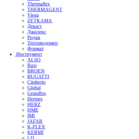
Thermaflex
THERMAGENT
Viega
ZETKAMA
Декаст
Джилекс
Ридан
Тепловодомер
Формат
Инструмент
ALSO
Baxi
BROEN
BUGATTI
Cimberio
Global
Grundfos
Hermes
HERZ
HME
IMI
JAFAR
K-FLEX
KERMI
LD