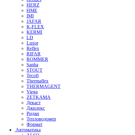
HERZ
HME
IMI
JAFAR
K-FLEX
KERMI
LD
Luxor
Reflex
RIFAR
ROMMER
Sanha
STOUT
Tecofi
Thermaflex
THERMAGENT
Viega
ZETKAMA
Декаст
Джилекс
Ридан
Тепловодомер
Формат
Автоматика