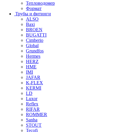
Тепловодомер
Формат
Трубы и фитинги
ALSO
Baxi
BROEN
BUGATTI
Cimberio
Global
Grundfos
Hermes
HERZ
HME
IMI
JAFAR
K-FLEX
KERMI
LD
Luxor
Reflex
RIFAR
ROMMER
Sanha
STOUT
Tecofi