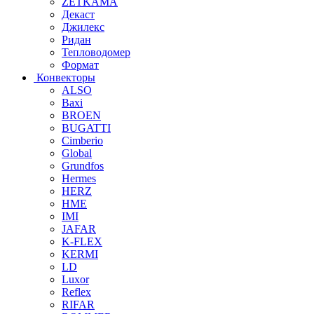
ZETKAMA
Декаст
Джилекс
Ридан
Тепловодомер
Формат
Конвекторы
ALSO
Baxi
BROEN
BUGATTI
Cimberio
Global
Grundfos
Hermes
HERZ
HME
IMI
JAFAR
K-FLEX
KERMI
LD
Luxor
Reflex
RIFAR