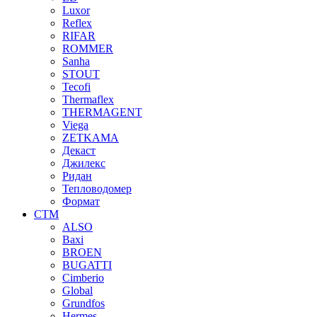
Luxor
Reflex
RIFAR
ROMMER
Sanha
STOUT
Tecofi
Thermaflex
THERMAGENT
Viega
ZETKAMA
Декаст
Джилекс
Ридан
Тепловодомер
Формат
СТМ
ALSO
Baxi
BROEN
BUGATTI
Cimberio
Global
Grundfos
Hermes