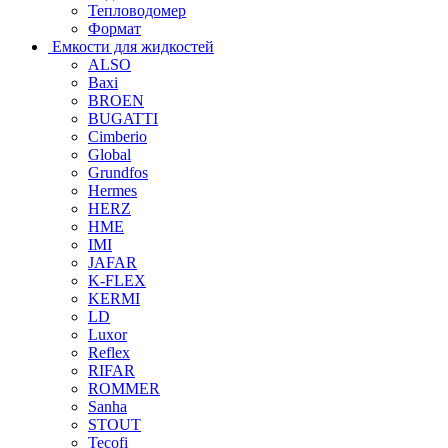
Тепловодомер
Формат
Емкости для жидкостей
ALSO
Baxi
BROEN
BUGATTI
Cimberio
Global
Grundfos
Hermes
HERZ
HME
IMI
JAFAR
K-FLEX
KERMI
LD
Luxor
Reflex
RIFAR
ROMMER
Sanha
STOUT
Tecofi