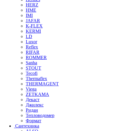
HERZ
HME
IMI
JAFAR
K-FLEX
KERMI
LD
Luxor
Reflex
RIFAR
ROMMER
Sanha
STOUT
Tecofi
Thermaflex
THERMAGENT
Viega
ZETKAMA
Декаст
Джилекс
Ридан
Тепловодомер
Формат
Сантехника