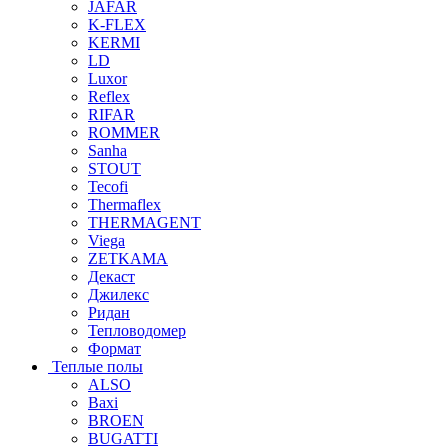
JAFAR
K-FLEX
KERMI
LD
Luxor
Reflex
RIFAR
ROMMER
Sanha
STOUT
Tecofi
Thermaflex
THERMAGENT
Viega
ZETKAMA
Декаст
Джилекс
Ридан
Тепловодомер
Формат
Теплые полы
ALSO
Baxi
BROEN
BUGATTI