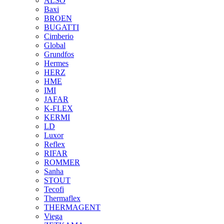
ALSO
Baxi
BROEN
BUGATTI
Cimberio
Global
Grundfos
Hermes
HERZ
HME
IMI
JAFAR
K-FLEX
KERMI
LD
Luxor
Reflex
RIFAR
ROMMER
Sanha
STOUT
Tecofi
Thermaflex
THERMAGENT
Viega