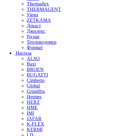
Thermaflex
THERMAGENT
Viega
ZETKAMA
Декаст
Джилекс
Ридан
Тепловодомер
Формат
Насосы
ALSO
Baxi
BROEN
BUGATTI
Cimberio
Global
Grundfos
Hermes
HERZ
HME
IMI
JAFAR
K-FLEX
KERMI
LD