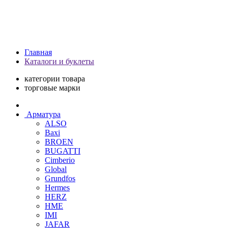
Главная
Каталоги и буклеты
категории товара
торговые марки
Арматура
ALSO
Baxi
BROEN
BUGATTI
Cimberio
Global
Grundfos
Hermes
HERZ
HME
IMI
JAFAR