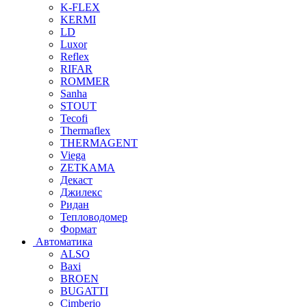
K-FLEX
KERMI
LD
Luxor
Reflex
RIFAR
ROMMER
Sanha
STOUT
Tecofi
Thermaflex
THERMAGENT
Viega
ZETKAMA
Декаст
Джилекс
Ридан
Тепловодомер
Формат
Автоматика
ALSO
Baxi
BROEN
BUGATTI
Cimberio