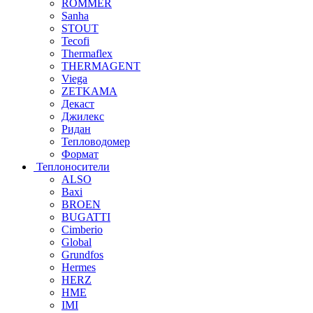
ROMMER
Sanha
STOUT
Tecofi
Thermaflex
THERMAGENT
Viega
ZETKAMA
Декаст
Джилекс
Ридан
Тепловодомер
Формат
Теплоносители
ALSO
Baxi
BROEN
BUGATTI
Cimberio
Global
Grundfos
Hermes
HERZ
HME
IMI