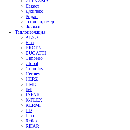
ZETKAMA
Декаст
Джилекс
Ридан
Тепловодомер
Формат
Теплоизоляция
ALSO
Baxi
BROEN
BUGATTI
Cimberio
Global
Grundfos
Hermes
HERZ
HME
IMI
JAFAR
K-FLEX
KERMI
LD
Luxor
Reflex
RIFAR