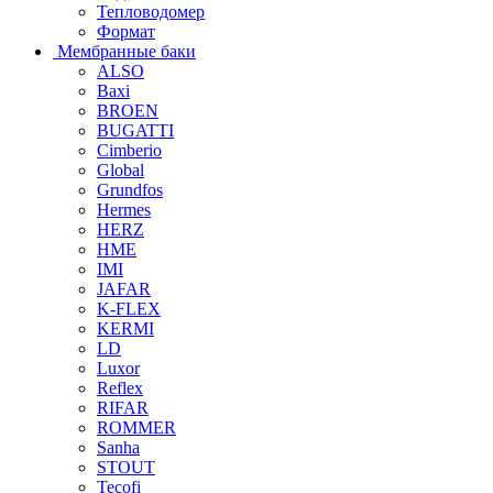
Тепловодомер
Формат
Мембранные баки
ALSO
Baxi
BROEN
BUGATTI
Cimberio
Global
Grundfos
Hermes
HERZ
HME
IMI
JAFAR
K-FLEX
KERMI
LD
Luxor
Reflex
RIFAR
ROMMER
Sanha
STOUT
Tecofi