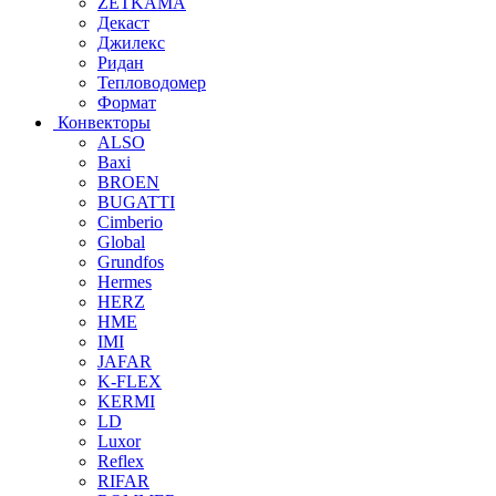
ZETKAMA
Декаст
Джилекс
Ридан
Тепловодомер
Формат
Конвекторы
ALSO
Baxi
BROEN
BUGATTI
Cimberio
Global
Grundfos
Hermes
HERZ
HME
IMI
JAFAR
K-FLEX
KERMI
LD
Luxor
Reflex
RIFAR