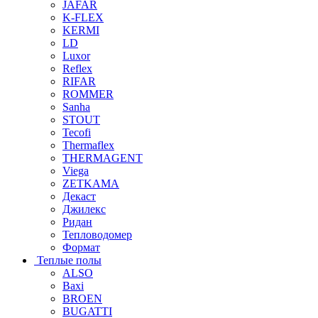
JAFAR
K-FLEX
KERMI
LD
Luxor
Reflex
RIFAR
ROMMER
Sanha
STOUT
Tecofi
Thermaflex
THERMAGENT
Viega
ZETKAMA
Декаст
Джилекс
Ридан
Тепловодомер
Формат
Теплые полы
ALSO
Baxi
BROEN
BUGATTI