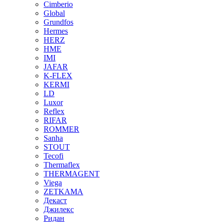
Cimberio
Global
Grundfos
Hermes
HERZ
HME
IMI
JAFAR
K-FLEX
KERMI
LD
Luxor
Reflex
RIFAR
ROMMER
Sanha
STOUT
Tecofi
Thermaflex
THERMAGENT
Viega
ZETKAMA
Декаст
Джилекс
Ридан