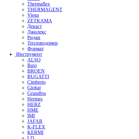
Thermaflex
THERMAGENT
Viega
ZETKAMA
Декаст
Джилекс
Ридан
Тепловодомер
Формат
Инструмент
ALSO
Baxi
BROEN
BUGATTI
Cimberio
Global
Grundfos
Hermes
HERZ
HME
IMI
JAFAR
K-FLEX
KERMI
LD