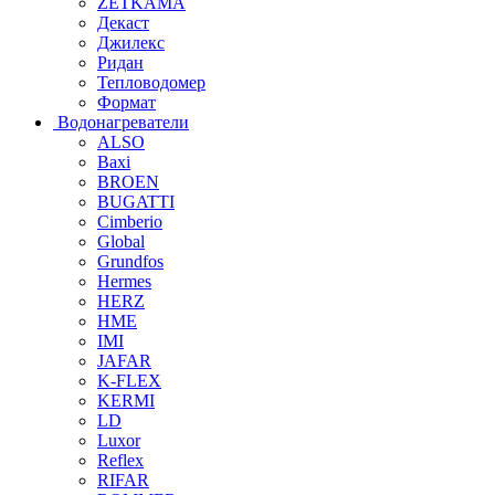
ZETKAMA
Декаст
Джилекс
Ридан
Тепловодомер
Формат
Водонагреватели
ALSO
Baxi
BROEN
BUGATTI
Cimberio
Global
Grundfos
Hermes
HERZ
HME
IMI
JAFAR
K-FLEX
KERMI
LD
Luxor
Reflex
RIFAR