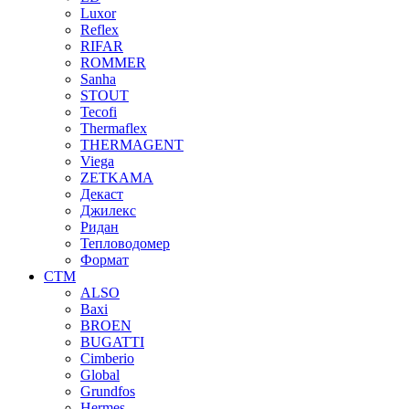
Luxor
Reflex
RIFAR
ROMMER
Sanha
STOUT
Tecofi
Thermaflex
THERMAGENT
Viega
ZETKAMA
Декаст
Джилекс
Ридан
Тепловодомер
Формат
СТМ
ALSO
Baxi
BROEN
BUGATTI
Cimberio
Global
Grundfos
Hermes