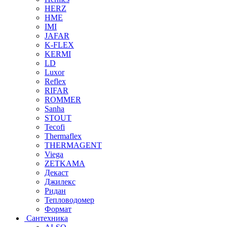
HERZ
HME
IMI
JAFAR
K-FLEX
KERMI
LD
Luxor
Reflex
RIFAR
ROMMER
Sanha
STOUT
Tecofi
Thermaflex
THERMAGENT
Viega
ZETKAMA
Декаст
Джилекс
Ридан
Тепловодомер
Формат
Сантехника