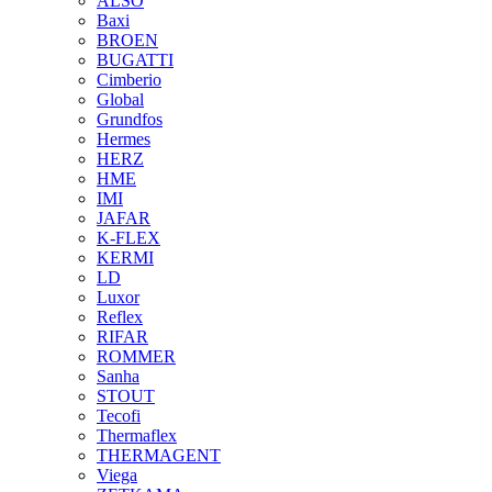
ALSO
Baxi
BROEN
BUGATTI
Cimberio
Global
Grundfos
Hermes
HERZ
HME
IMI
JAFAR
K-FLEX
KERMI
LD
Luxor
Reflex
RIFAR
ROMMER
Sanha
STOUT
Tecofi
Thermaflex
THERMAGENT
Viega