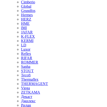
Cimberio
Global
Grundfos
Hermes
HERZ
HME
IMI
JAFAR
K-FLEX
KERMI
LD
Luxor
Reflex
RIFAR
ROMMER
Sanha
STOUT
Tecofi
Thermaflex
THERMAGENT
Viega
ZETKAMA
Декаст
Джилекс
Ридан