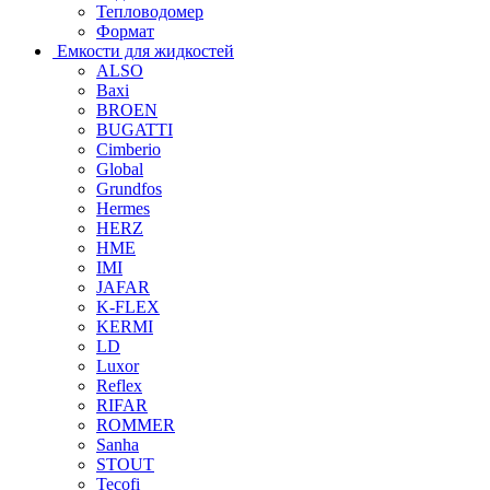
Тепловодомер
Формат
Емкости для жидкостей
ALSO
Baxi
BROEN
BUGATTI
Cimberio
Global
Grundfos
Hermes
HERZ
HME
IMI
JAFAR
K-FLEX
KERMI
LD
Luxor
Reflex
RIFAR
ROMMER
Sanha
STOUT
Tecofi