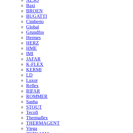
ALSO
Baxi
BROEN
BUGATTI
Cimberio
Global
Grundfos
Hermes
HERZ
HME
IMI
JAFAR
K-FLEX
KERMI
LD
Luxor
Reflex
RIFAR
ROMMER
Sanha
STOUT
Tecofi
Thermaflex
THERMAGENT
Viega