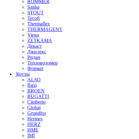
ROMMER
Sanha
STOUT
Tecofi
Thermaflex
THERMAGENT
Viega
ZETKAMA
Декаст
Джилекс
Ридан
Тепловодомер
Формат
Котлы
ALSO
Baxi
BROEN
BUGATTI
Cimberio
Global
Grundfos
Hermes
HERZ
HME
IMI