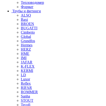
Тепловодомер
Формат
Трубы и фитинги
ALSO
Baxi
BROEN
BUGATTI
Cimberio
Global
Grundfos
Hermes
HERZ
HME
IMI
JAFAR
K-FLEX
KERMI
LD
Luxor
Reflex
RIFAR
ROMMER
Sanha
STOUT
Tecofi