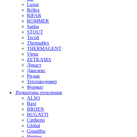
Luxor
Reflex
RIFAR
ROMMER
Sanha
STOUT
Tecofi
Thermaflex
THERMAGENT
Viega
ZETKAMA
Декаст
Джилекс
Ридан
Тепловодомер
Формат
Радиаторы отопления
ALSO
Baxi
BROEN
BUGATTI
Cimberio
Global
Grundfos
Hermes