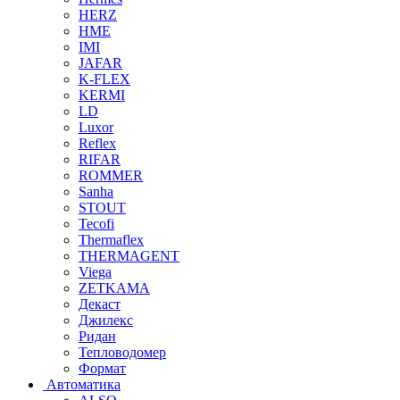
HERZ
HME
IMI
JAFAR
K-FLEX
KERMI
LD
Luxor
Reflex
RIFAR
ROMMER
Sanha
STOUT
Tecofi
Thermaflex
THERMAGENT
Viega
ZETKAMA
Декаст
Джилекс
Ридан
Тепловодомер
Формат
Автоматика