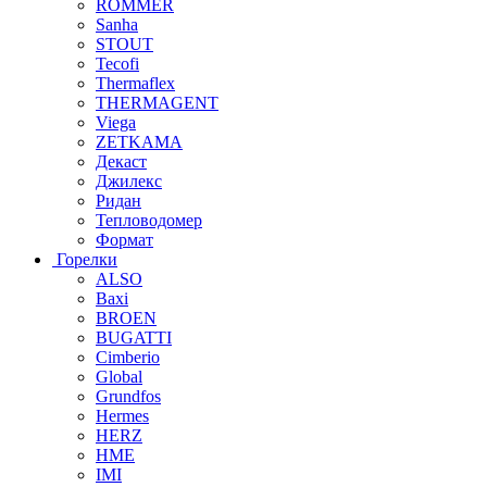
ROMMER
Sanha
STOUT
Tecofi
Thermaflex
THERMAGENT
Viega
ZETKAMA
Декаст
Джилекс
Ридан
Тепловодомер
Формат
Горелки
ALSO
Baxi
BROEN
BUGATTI
Cimberio
Global
Grundfos
Hermes
HERZ
HME
IMI