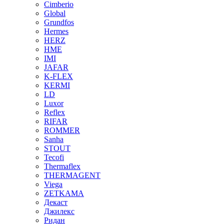
Cimberio
Global
Grundfos
Hermes
HERZ
HME
IMI
JAFAR
K-FLEX
KERMI
LD
Luxor
Reflex
RIFAR
ROMMER
Sanha
STOUT
Tecofi
Thermaflex
THERMAGENT
Viega
ZETKAMA
Декаст
Джилекс
Ридан