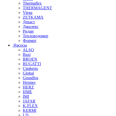
Thermaflex
THERMAGENT
Viega
ZETKAMA
Декаст
Джилекс
Ридан
Тепловодомер
Формат
Насосы
ALSO
Baxi
BROEN
BUGATTI
Cimberio
Global
Grundfos
Hermes
HERZ
HME
IMI
JAFAR
K-FLEX
KERMI
LD