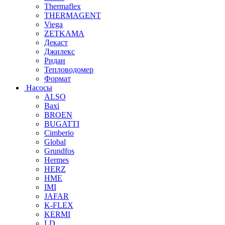
Thermaflex
THERMAGENT
Viega
ZETKAMA
Декаст
Джилекс
Ридан
Тепловодомер
Формат
Насосы
ALSO
Baxi
BROEN
BUGATTI
Cimberio
Global
Grundfos
Hermes
HERZ
HME
IMI
JAFAR
K-FLEX
KERMI
LD