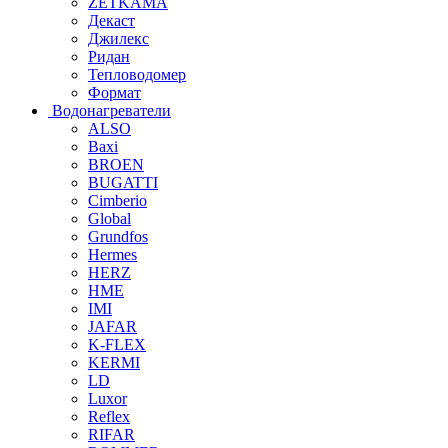
ZETKAMA
Декаст
Джилекс
Ридан
Тепловодомер
Формат
Водонагреватели
ALSO
Baxi
BROEN
BUGATTI
Cimberio
Global
Grundfos
Hermes
HERZ
HME
IMI
JAFAR
K-FLEX
KERMI
LD
Luxor
Reflex
RIFAR