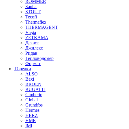
ROMMER
Sanha
STOUT
Tecofi
Thermaflex
THERMAGENT
Viega
ZETKAMA
Декаст
Джилекс
Ридан
Тепловодомер
Формат
Горелки
ALSO
Baxi
BROEN
BUGATTI
Cimberio
Global
Grundfos
Hermes
HERZ
HME
IMI