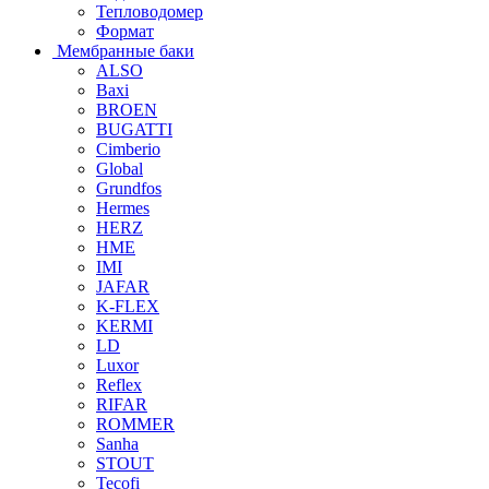
Тепловодомер
Формат
Мембранные баки
ALSO
Baxi
BROEN
BUGATTI
Cimberio
Global
Grundfos
Hermes
HERZ
HME
IMI
JAFAR
K-FLEX
KERMI
LD
Luxor
Reflex
RIFAR
ROMMER
Sanha
STOUT
Tecofi