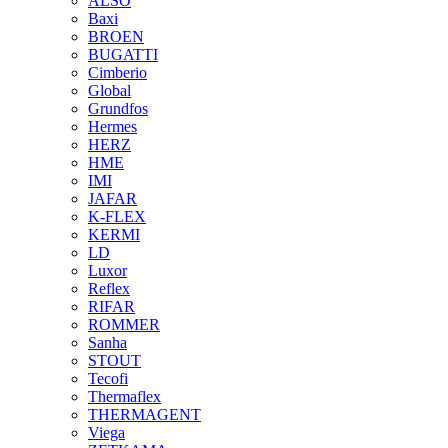
ALSO
Baxi
BROEN
BUGATTI
Cimberio
Global
Grundfos
Hermes
HERZ
HME
IMI
JAFAR
K-FLEX
KERMI
LD
Luxor
Reflex
RIFAR
ROMMER
Sanha
STOUT
Tecofi
Thermaflex
THERMAGENT
Viega