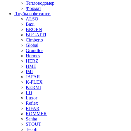
Тепловодомер
Формат
Трубы и фитинги
ALSO
Baxi
BROEN
BUGATTI
Cimberio
Global
Grundfos
Hermes
HERZ
HME
IMI
JAFAR
K-FLEX
KERMI
LD
Luxor
Reflex
RIFAR
ROMMER
Sanha
STOUT
Tecofi