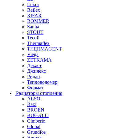
Luxor
Reflex
RIFAR
ROMMER
Sanha
STOUT
Tecofi
Thermaflex
THERMAGENT
Viega
ZETKAMA
Декаст
Джилекс
Ридан
Тепловодомер
Формат
Радиаторы отопления
ALSO
Baxi
BROEN
BUGATTI
Cimberio
Global
Grundfos
Hermes