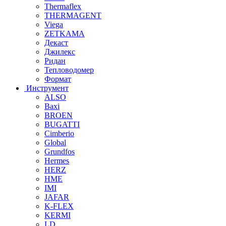
Thermaflex
THERMAGENT
Viega
ZETKAMA
Декаст
Джилекс
Ридан
Тепловодомер
Формат
Инструмент
ALSO
Baxi
BROEN
BUGATTI
Cimberio
Global
Grundfos
Hermes
HERZ
HME
IMI
JAFAR
K-FLEX
KERMI
LD