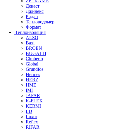
ZETKAMA
Декаст
Джилекс
Ридан
Тепловодомер
Формат
Теплоизоляция
ALSO
Baxi
BROEN
BUGATTI
Cimberio
Global
Grundfos
Hermes
HERZ
HME
IMI
JAFAR
K-FLEX
KERMI
LD
Luxor
Reflex
RIFAR