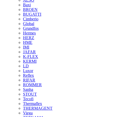
ALSO
Baxi
BROEN
BUGATTI
Cimberio
Global
Grundfos
Hermes
HERZ
HME
IMI
JAFAR
K-FLEX
KERMI
LD
Luxor
Reflex
RIFAR
ROMMER
Sanha
STOUT
Tecofi
Thermaflex
THERMAGENT
Viega