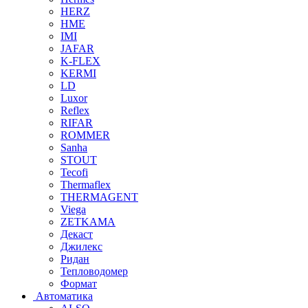
HERZ
HME
IMI
JAFAR
K-FLEX
KERMI
LD
Luxor
Reflex
RIFAR
ROMMER
Sanha
STOUT
Tecofi
Thermaflex
THERMAGENT
Viega
ZETKAMA
Декаст
Джилекс
Ридан
Тепловодомер
Формат
Автоматика