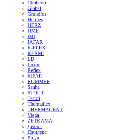
Cimberio
Global
Grundfos
Hermes
HERZ
HME
IMI
JAFAR
K-FLEX
KERMI
LD
Luxor
Reflex
RIFAR
ROMMER
Sanha
STOUT
Tecofi
Thermaflex
THERMAGENT
Viega
ZETKAMA
Декаст
Джилекс
Ридан