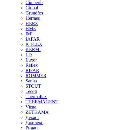
Cimberio
Global
Grundfos
Hermes
HERZ
HME
IMI
JAFAR
K-FLEX
KERMI
LD
Luxor
Reflex
RIFAR
ROMMER
Sanha
STOUT
Tecofi
Thermaflex
THERMAGENT
Viega
ZETKAMA
Декаст
Джилекс
Ридан