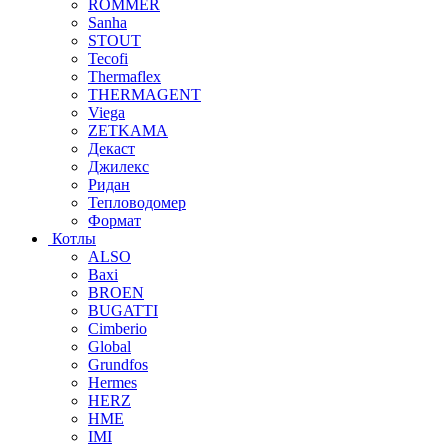
ROMMER
Sanha
STOUT
Tecofi
Thermaflex
THERMAGENT
Viega
ZETKAMA
Декаст
Джилекс
Ридан
Тепловодомер
Формат
Котлы
ALSO
Baxi
BROEN
BUGATTI
Cimberio
Global
Grundfos
Hermes
HERZ
HME
IMI