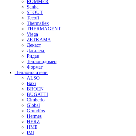
ROMMER
Sanha
STOUT
Tecofi
Thermaflex
THERMAGENT
Viega
ZETKAMA
Декаст
Джилекс
Ридан
Тепловодомер
Формат
Теплоносители
ALSO
Baxi
BROEN
BUGATTI
Cimberio
Global
Grundfos
Hermes
HERZ
HME
IMI