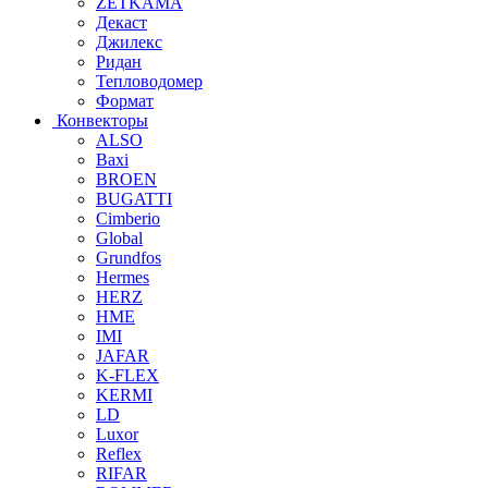
ZETKAMA
Декаст
Джилекс
Ридан
Тепловодомер
Формат
Конвекторы
ALSO
Baxi
BROEN
BUGATTI
Cimberio
Global
Grundfos
Hermes
HERZ
HME
IMI
JAFAR
K-FLEX
KERMI
LD
Luxor
Reflex
RIFAR