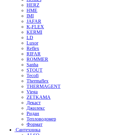
HERZ
HME
IMI
JAFAR
K-FLEX
KERMI
LD
Luxor
Reflex
RIFAR
ROMMER
Sanha
STOUT
Tecofi
Thermaflex
THERMAGENT
Viega
ZETKAMA
Декаст
Джилекс
Ридан
Тепловодомер
Формат
Сантехника