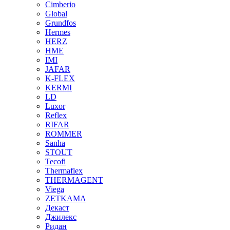
Cimberio
Global
Grundfos
Hermes
HERZ
HME
IMI
JAFAR
K-FLEX
KERMI
LD
Luxor
Reflex
RIFAR
ROMMER
Sanha
STOUT
Tecofi
Thermaflex
THERMAGENT
Viega
ZETKAMA
Декаст
Джилекс
Ридан