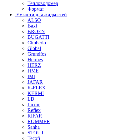
Тепловодомер
Формат
Емкости для жидкостей
ALSO
Baxi
BROEN
BUGATTI
Cimberio
Global
Grundfos
Hermes
HERZ
HME
IMI
JAFAR
K-FLEX
KERMI
LD
Luxor
Reflex
RIFAR
ROMMER
Sanha
STOUT
Tecofi