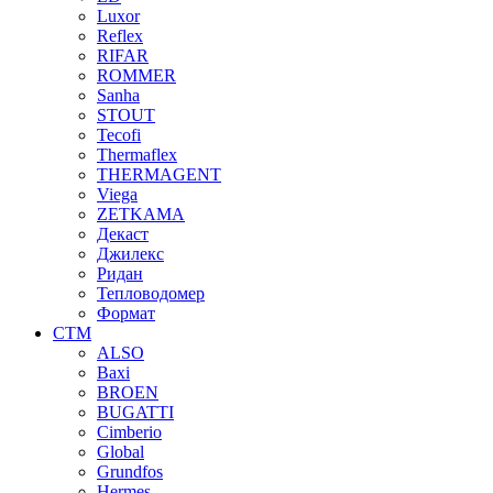
Luxor
Reflex
RIFAR
ROMMER
Sanha
STOUT
Tecofi
Thermaflex
THERMAGENT
Viega
ZETKAMA
Декаст
Джилекс
Ридан
Тепловодомер
Формат
СТМ
ALSO
Baxi
BROEN
BUGATTI
Cimberio
Global
Grundfos
Hermes