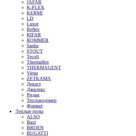
JAFAR
K-FLEX
KERMI
LD
Luxor
Reflex
RIFAR
ROMMER
Sanha
STOUT
Tecofi
Thermaflex
THERMAGENT
Viega
ZETKAMA
Декаст
Джилекс
Ридан
Тепловодомер
Формат
Теплые полы
ALSO
Baxi
BROEN
BUGATTI