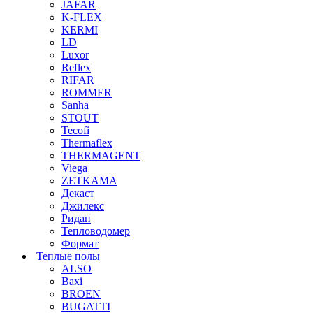
JAFAR
K-FLEX
KERMI
LD
Luxor
Reflex
RIFAR
ROMMER
Sanha
STOUT
Tecofi
Thermaflex
THERMAGENT
Viega
ZETKAMA
Декаст
Джилекс
Ридан
Тепловодомер
Формат
Теплые полы
ALSO
Baxi
BROEN
BUGATTI