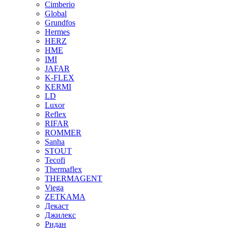
Cimberio
Global
Grundfos
Hermes
HERZ
HME
IMI
JAFAR
K-FLEX
KERMI
LD
Luxor
Reflex
RIFAR
ROMMER
Sanha
STOUT
Tecofi
Thermaflex
THERMAGENT
Viega
ZETKAMA
Декаст
Джилекс
Ридан