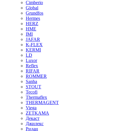
Cimberio
Global
Grundfos
Hermes
HERZ
HME
IMI
JAFAR
K-FLEX
KERMI
LD
Luxor
Reflex
RIFAR
ROMMER
Sanha
STOUT
Tecofi
Thermaflex
THERMAGENT
Viega
ZETKAMA
Декаст
Джилекс
Ридан