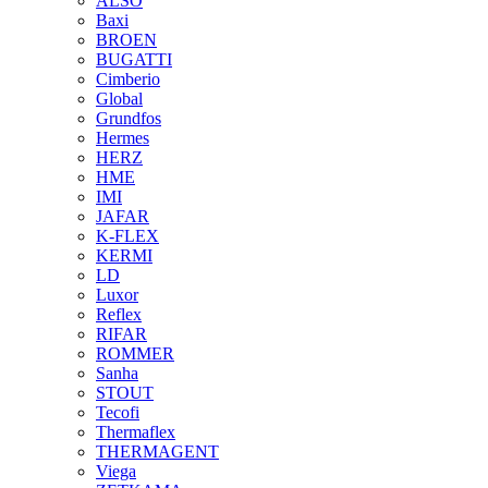
ALSO
Baxi
BROEN
BUGATTI
Cimberio
Global
Grundfos
Hermes
HERZ
HME
IMI
JAFAR
K-FLEX
KERMI
LD
Luxor
Reflex
RIFAR
ROMMER
Sanha
STOUT
Tecofi
Thermaflex
THERMAGENT
Viega