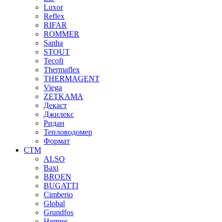
Luxor
Reflex
RIFAR
ROMMER
Sanha
STOUT
Tecofi
Thermaflex
THERMAGENT
Viega
ZETKAMA
Декаст
Джилекс
Ридан
Тепловодомер
Формат
СТМ
ALSO
Baxi
BROEN
BUGATTI
Cimberio
Global
Grundfos
Hermes