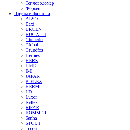
Тепловодомер
Формат
Трубы и фитинги
ALSO
Baxi
BROEN
BUGATTI
Cimberio
Global
Grundfos
Hermes
HERZ
HME
IMI
JAFAR
K-FLEX
KERMI
LD
Luxor
Reflex
RIFAR
ROMMER
Sanha
STOUT
Tecofi