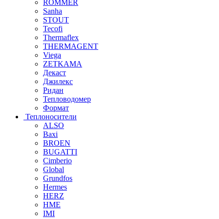
ROMMER
Sanha
STOUT
Tecofi
Thermaflex
THERMAGENT
Viega
ZETKAMA
Декаст
Джилекс
Ридан
Тепловодомер
Формат
Теплоносители
ALSO
Baxi
BROEN
BUGATTI
Cimberio
Global
Grundfos
Hermes
HERZ
HME
IMI