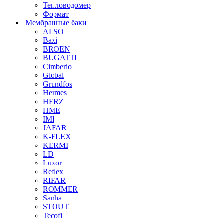
Тепловодомер
Формат
Мембранные баки
ALSO
Baxi
BROEN
BUGATTI
Cimberio
Global
Grundfos
Hermes
HERZ
HME
IMI
JAFAR
K-FLEX
KERMI
LD
Luxor
Reflex
RIFAR
ROMMER
Sanha
STOUT
Tecofi