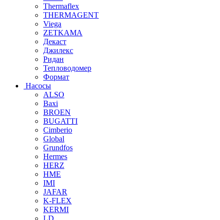
Thermaflex
THERMAGENT
Viega
ZETKAMA
Декаст
Джилекс
Ридан
Тепловодомер
Формат
Насосы
ALSO
Baxi
BROEN
BUGATTI
Cimberio
Global
Grundfos
Hermes
HERZ
HME
IMI
JAFAR
K-FLEX
KERMI
LD