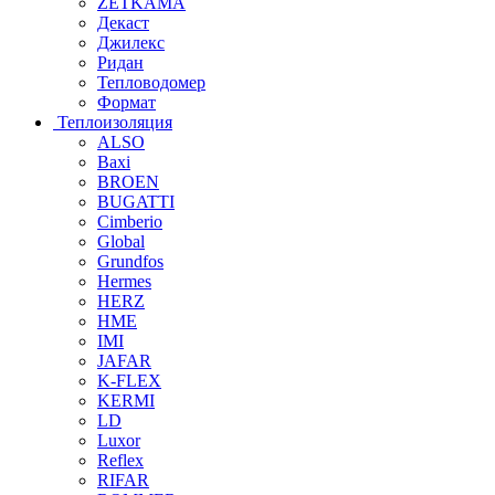
ZETKAMA
Декаст
Джилекс
Ридан
Тепловодомер
Формат
Теплоизоляция
ALSO
Baxi
BROEN
BUGATTI
Cimberio
Global
Grundfos
Hermes
HERZ
HME
IMI
JAFAR
K-FLEX
KERMI
LD
Luxor
Reflex
RIFAR