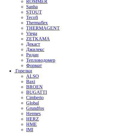
ROMMER
Sanha
STOUT
Tecofi
Thermaflex
THERMAGENT
Viega
ZETKAMA
Декаст
Джилекс
Ридан
Тепловодомер
Формат
Горелки
ALSO
Baxi
BROEN
BUGATTI
Cimberio
Global
Grundfos
Hermes
HERZ
HME
IMI