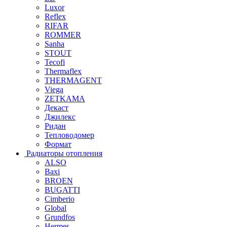
Luxor
Reflex
RIFAR
ROMMER
Sanha
STOUT
Tecofi
Thermaflex
THERMAGENT
Viega
ZETKAMA
Декаст
Джилекс
Ридан
Тепловодомер
Формат
Радиаторы отопления
ALSO
Baxi
BROEN
BUGATTI
Cimberio
Global
Grundfos
Hermes