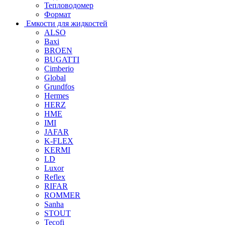
Тепловодомер
Формат
Емкости для жидкостей
ALSO
Baxi
BROEN
BUGATTI
Cimberio
Global
Grundfos
Hermes
HERZ
HME
IMI
JAFAR
K-FLEX
KERMI
LD
Luxor
Reflex
RIFAR
ROMMER
Sanha
STOUT
Tecofi