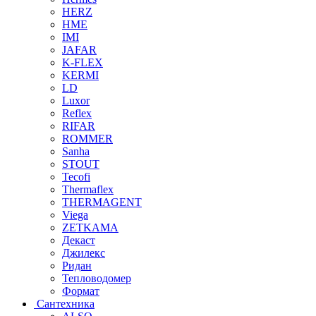
HERZ
HME
IMI
JAFAR
K-FLEX
KERMI
LD
Luxor
Reflex
RIFAR
ROMMER
Sanha
STOUT
Tecofi
Thermaflex
THERMAGENT
Viega
ZETKAMA
Декаст
Джилекс
Ридан
Тепловодомер
Формат
Сантехника