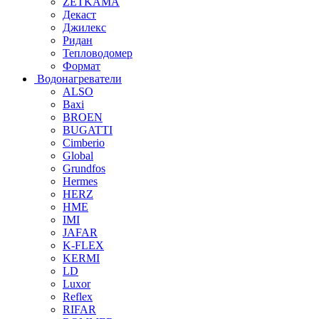
ZETKAMA
Декаст
Джилекс
Ридан
Тепловодомер
Формат
Водонагреватели
ALSO
Baxi
BROEN
BUGATTI
Cimberio
Global
Grundfos
Hermes
HERZ
HME
IMI
JAFAR
K-FLEX
KERMI
LD
Luxor
Reflex
RIFAR