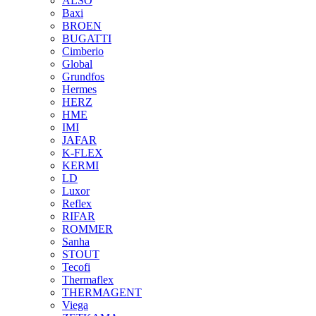
ALSO
Baxi
BROEN
BUGATTI
Cimberio
Global
Grundfos
Hermes
HERZ
HME
IMI
JAFAR
K-FLEX
KERMI
LD
Luxor
Reflex
RIFAR
ROMMER
Sanha
STOUT
Tecofi
Thermaflex
THERMAGENT
Viega