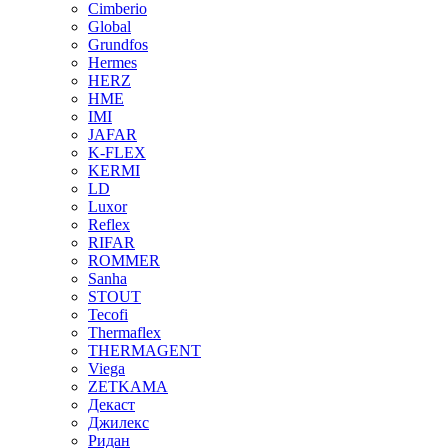
Cimberio
Global
Grundfos
Hermes
HERZ
HME
IMI
JAFAR
K-FLEX
KERMI
LD
Luxor
Reflex
RIFAR
ROMMER
Sanha
STOUT
Tecofi
Thermaflex
THERMAGENT
Viega
ZETKAMA
Декаст
Джилекс
Ридан