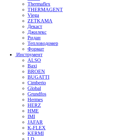
Thermaflex
THERMAGENT
Viega
ZETKAMA
Декаст
Джилекс
Ридан
Тепловодомер
Формат
Инструмент
ALSO
Baxi
BROEN
BUGATTI
Cimberio
Global
Grundfos
Hermes
HERZ
HME
IMI
JAFAR
K-FLEX
KERMI
LD