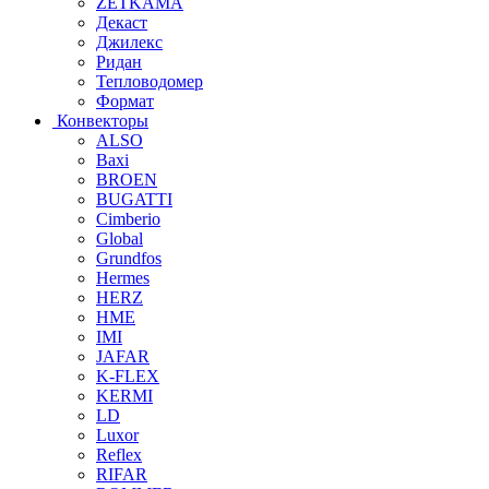
ZETKAMA
Декаст
Джилекс
Ридан
Тепловодомер
Формат
Конвекторы
ALSO
Baxi
BROEN
BUGATTI
Cimberio
Global
Grundfos
Hermes
HERZ
HME
IMI
JAFAR
K-FLEX
KERMI
LD
Luxor
Reflex
RIFAR