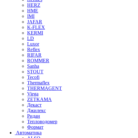
HERZ
HME
IMI
JAFAR
K-FLEX
KERMI
LD
Luxor
Reflex
RIFAR
ROMMER
Sanha
STOUT
Tecofi
Thermaflex
THERMAGENT
Viega
ZETKAMA
Декаст
Джилекс
Ридан
Тепловодомер
Формат
Автоматика