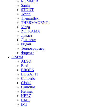
ROMMER
Sanha
STOUT
Tecofi
Thermaflex
THERMAGENT
Viega
ZETKAMA
Декаст
Джилекс
Ридан
Тепловодомер
Формат
Котлы
ALSO
Baxi
BROEN
BUGATTI
Cimberio
Global
Grundfos
Hermes
HERZ
HME
IMI