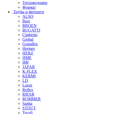
Тепловодомер
Формат
Трубы и фитинги
ALSO
Baxi
BROEN
BUGATTI
Cimberio
Global
Grundfos
Hermes
HERZ
HME
IMI
JAFAR
K-FLEX
KERMI
LD
Luxor
Reflex
RIFAR
ROMMER
Sanha
STOUT
Tecofi