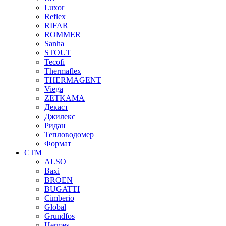
Luxor
Reflex
RIFAR
ROMMER
Sanha
STOUT
Tecofi
Thermaflex
THERMAGENT
Viega
ZETKAMA
Декаст
Джилекс
Ридан
Тепловодомер
Формат
СТМ
ALSO
Baxi
BROEN
BUGATTI
Cimberio
Global
Grundfos
Hermes