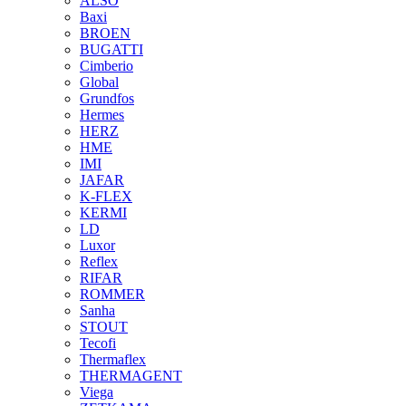
ALSO
Baxi
BROEN
BUGATTI
Cimberio
Global
Grundfos
Hermes
HERZ
HME
IMI
JAFAR
K-FLEX
KERMI
LD
Luxor
Reflex
RIFAR
ROMMER
Sanha
STOUT
Tecofi
Thermaflex
THERMAGENT
Viega