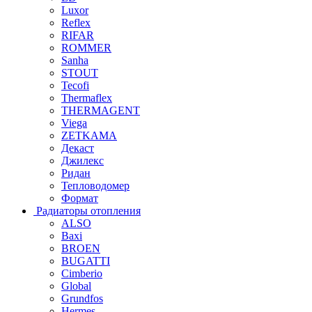
Luxor
Reflex
RIFAR
ROMMER
Sanha
STOUT
Tecofi
Thermaflex
THERMAGENT
Viega
ZETKAMA
Декаст
Джилекс
Ридан
Тепловодомер
Формат
Радиаторы отопления
ALSO
Baxi
BROEN
BUGATTI
Cimberio
Global
Grundfos
Hermes