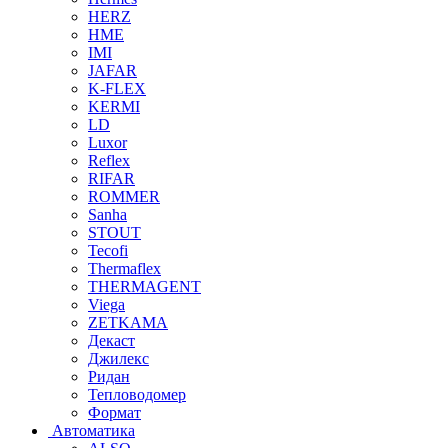
HERZ
HME
IMI
JAFAR
K-FLEX
KERMI
LD
Luxor
Reflex
RIFAR
ROMMER
Sanha
STOUT
Tecofi
Thermaflex
THERMAGENT
Viega
ZETKAMA
Декаст
Джилекс
Ридан
Тепловодомер
Формат
Автоматика