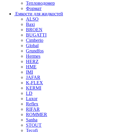
Тепловодомер
Формат
Емкости для жидкостей
ALSO
Baxi
BROEN
BUGATTI
Cimberio
Global
Grundfos
Hermes
HERZ
HME
IMI
JAFAR
K-FLEX
KERMI
LD
Luxor
Reflex
RIFAR
ROMMER
Sanha
STOUT
Tecofi