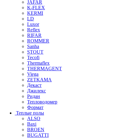
JAFAR
K-FLEX
KERMI
LD
Luxor
Reflex
RIFAR
ROMMER
Sanha
STOUT
Tecofi
Thermaflex
THERMAGENT
Viega
ZETKAMA
Декаст
Джилекс
Ридан
Тепловодомер
Формат
Теплые полы
ALSO
Baxi
BROEN
BUGATTI