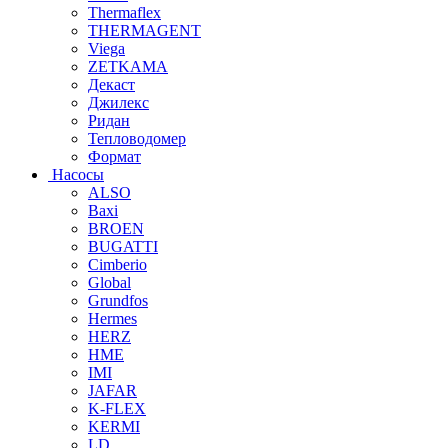
Thermaflex
THERMAGENT
Viega
ZETKAMA
Декаст
Джилекс
Ридан
Тепловодомер
Формат
Насосы
ALSO
Baxi
BROEN
BUGATTI
Cimberio
Global
Grundfos
Hermes
HERZ
HME
IMI
JAFAR
K-FLEX
KERMI
LD