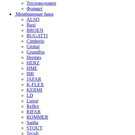
Тепловодомер
Формат
Мембранные баки
ALSO
Baxi
BROEN
BUGATTI
Cimberio
Global
Grundfos
Hermes
HERZ
HME
IMI
JAFAR
K-FLEX
KERMI
LD
Luxor
Reflex
RIFAR
ROMMER
Sanha
STOUT
Tecofi