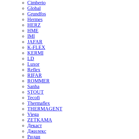
Cimberio
Global
Grundfos
Hermes
HERZ
HME
IMI
JAFAR
K-FLEX
KERMI
LD
Luxor
Reflex
RIFAR
ROMMER
Sanha
STOUT
Tecofi
Thermaflex
THERMAGENT
Viega
ZETKAMA
Декаст
Джилекс
Ридан