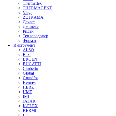
Thermaflex
THERMAGENT
Viega
ZETKAMA
Декаст
Джилекс
Ридан
Тепловодомер
Формат
Инструмент
ALSO
Baxi
BROEN
BUGATTI
Cimberio
Global
Grundfos
Hermes
HERZ
HME
IMI
JAFAR
K-FLEX
KERMI
LD