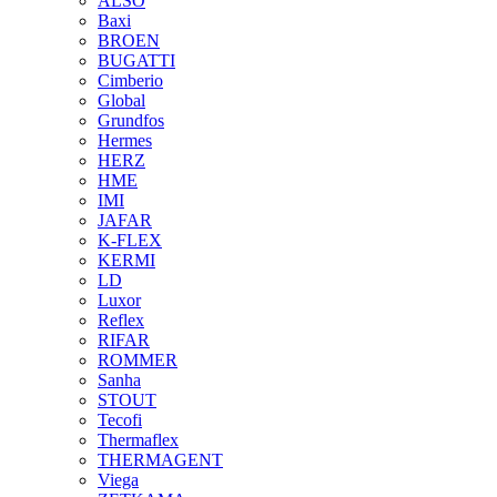
ALSO
Baxi
BROEN
BUGATTI
Cimberio
Global
Grundfos
Hermes
HERZ
HME
IMI
JAFAR
K-FLEX
KERMI
LD
Luxor
Reflex
RIFAR
ROMMER
Sanha
STOUT
Tecofi
Thermaflex
THERMAGENT
Viega