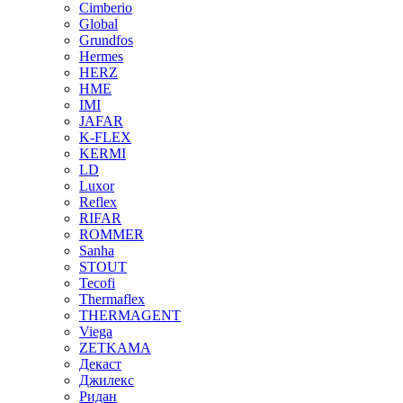
Cimberio
Global
Grundfos
Hermes
HERZ
HME
IMI
JAFAR
K-FLEX
KERMI
LD
Luxor
Reflex
RIFAR
ROMMER
Sanha
STOUT
Tecofi
Thermaflex
THERMAGENT
Viega
ZETKAMA
Декаст
Джилекс
Ридан