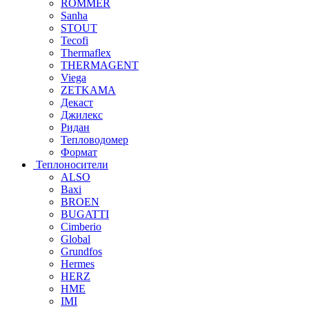
ROMMER
Sanha
STOUT
Tecofi
Thermaflex
THERMAGENT
Viega
ZETKAMA
Декаст
Джилекс
Ридан
Тепловодомер
Формат
Теплоносители
ALSO
Baxi
BROEN
BUGATTI
Cimberio
Global
Grundfos
Hermes
HERZ
HME
IMI