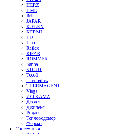
HERZ
HME
IMI
JAFAR
K-FLEX
KERMI
LD
Luxor
Reflex
RIFAR
ROMMER
Sanha
STOUT
Tecofi
Thermaflex
THERMAGENT
Viega
ZETKAMA
Декаст
Джилекс
Ридан
Тепловодомер
Формат
Сантехника