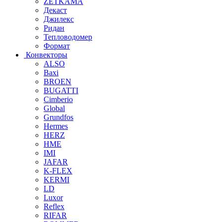
ZETKAMA
Декаст
Джилекс
Ридан
Тепловодомер
Формат
Конвекторы
ALSO
Baxi
BROEN
BUGATTI
Cimberio
Global
Grundfos
Hermes
HERZ
HME
IMI
JAFAR
K-FLEX
KERMI
LD
Luxor
Reflex
RIFAR