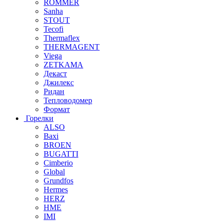
ROMMER
Sanha
STOUT
Tecofi
Thermaflex
THERMAGENT
Viega
ZETKAMA
Декаст
Джилекс
Ридан
Тепловодомер
Формат
Горелки
ALSO
Baxi
BROEN
BUGATTI
Cimberio
Global
Grundfos
Hermes
HERZ
HME
IMI