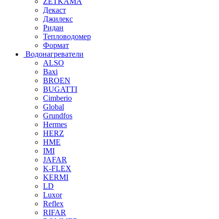
ZETKAMA
Декаст
Джилекс
Ридан
Тепловодомер
Формат
Водонагреватели
ALSO
Baxi
BROEN
BUGATTI
Cimberio
Global
Grundfos
Hermes
HERZ
HME
IMI
JAFAR
K-FLEX
KERMI
LD
Luxor
Reflex
RIFAR