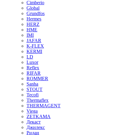
Cimberio
Global
Grundfos
Hermes
HERZ
HME
IMI
JAFAR
K-FLEX
KERMI
LD
Luxor
Reflex
RIFAR
ROMMER
Sanha
STOUT
Tecofi
Thermaflex
THERMAGENT
Viega
ZETKAMA
Декаст
Джилекс
Ридан