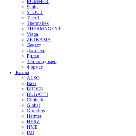
ROMMER
Sanha
STOUT
Tecofi
Thermaflex
THERMAGENT
Viega
ZETKAMA
Декаст
Джилекс
Ридан
Тепловодомер
Формат
Котлы
ALSO
Baxi
BROEN
BUGATTI
Cimberio
Global
Grundfos
Hermes
HERZ
HME
IMI