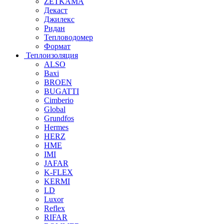
ZETKAMA
Декаст
Джилекс
Ридан
Тепловодомер
Формат
Теплоизоляция
ALSO
Baxi
BROEN
BUGATTI
Cimberio
Global
Grundfos
Hermes
HERZ
HME
IMI
JAFAR
K-FLEX
KERMI
LD
Luxor
Reflex
RIFAR