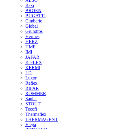
ALSO
Baxi
BROEN
BUGATTI
Cimberio
Global
Grundfos
Hermes
HERZ
HME
IMI
JAFAR
K-FLEX
KERMI
LD
Luxor
Reflex
RIFAR
ROMMER
Sanha
STOUT
Tecofi
Thermaflex
THERMAGENT
Viega