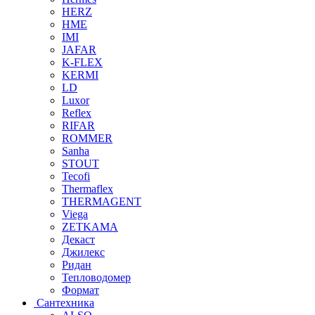
HERZ
HME
IMI
JAFAR
K-FLEX
KERMI
LD
Luxor
Reflex
RIFAR
ROMMER
Sanha
STOUT
Tecofi
Thermaflex
THERMAGENT
Viega
ZETKAMA
Декаст
Джилекс
Ридан
Тепловодомер
Формат
Сантехника