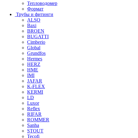
Тепловодомер
Формат
Трубы и фитинги
ALSO
Baxi
BROEN
BUGATTI
Cimberio
Global
Grundfos
Hermes
HERZ
HME
IMI
JAFAR
K-FLEX
KERMI
LD
Luxor
Reflex
RIFAR
ROMMER
Sanha
STOUT
Tecofi