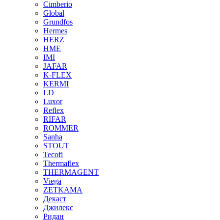
Cimberio
Global
Grundfos
Hermes
HERZ
HME
IMI
JAFAR
K-FLEX
KERMI
LD
Luxor
Reflex
RIFAR
ROMMER
Sanha
STOUT
Tecofi
Thermaflex
THERMAGENT
Viega
ZETKAMA
Декаст
Джилекс
Ридан