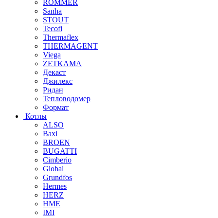
ROMMER
Sanha
STOUT
Tecofi
Thermaflex
THERMAGENT
Viega
ZETKAMA
Декаст
Джилекс
Ридан
Тепловодомер
Формат
Котлы
ALSO
Baxi
BROEN
BUGATTI
Cimberio
Global
Grundfos
Hermes
HERZ
HME
IMI