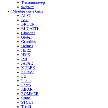
Тепловодомер
Формат
Мембранные баки
ALSO
Baxi
BROEN
BUGATTI
Cimberio
Global
Grundfos
Hermes
HERZ
HME
IMI
JAFAR
K-FLEX
KERMI
LD
Luxor
Reflex
RIFAR
ROMMER
Sanha
STOUT
Tecofi