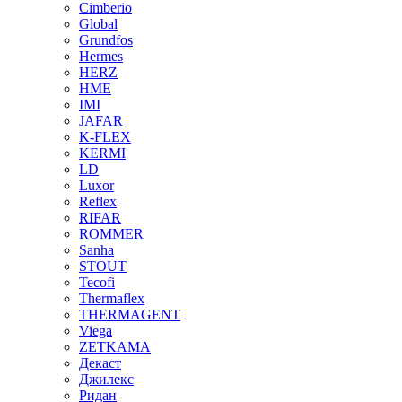
Cimberio
Global
Grundfos
Hermes
HERZ
HME
IMI
JAFAR
K-FLEX
KERMI
LD
Luxor
Reflex
RIFAR
ROMMER
Sanha
STOUT
Tecofi
Thermaflex
THERMAGENT
Viega
ZETKAMA
Декаст
Джилекс
Ридан