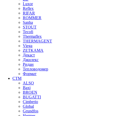
Luxor
Reflex
RIFAR
ROMMER
Sanha
STOUT
Tecofi
Thermaflex
THERMAGENT
Viega
ZETKAMA
Декаст
Джилекс
Ридан
Тепловодомер
Формат
СТМ
ALSO
Baxi
BROEN
BUGATTI
Cimberio
Global
Grundfos
Hermes