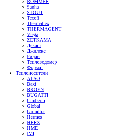
ROMMER
Sanha
STOUT
Tecofi
Thermaflex
THERMAGENT
Viega
ZETKAMA
Декаст
Джилекс
Ридан
Тепловодомер
Формат
Теплоносители
ALSO
Baxi
BROEN
BUGATTI
Cimberio
Global
Grundfos
Hermes
HERZ
HME
IMI