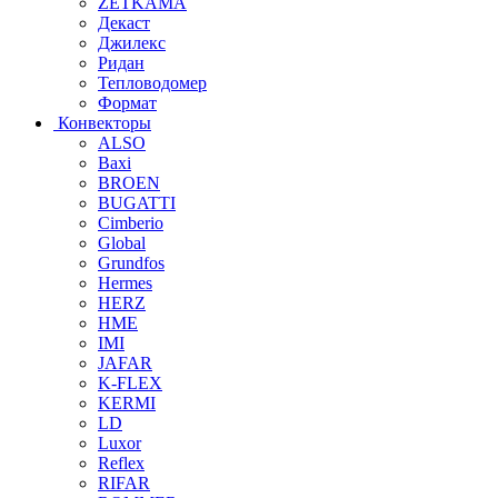
ZETKAMA
Декаст
Джилекс
Ридан
Тепловодомер
Формат
Конвекторы
ALSO
Baxi
BROEN
BUGATTI
Cimberio
Global
Grundfos
Hermes
HERZ
HME
IMI
JAFAR
K-FLEX
KERMI
LD
Luxor
Reflex
RIFAR