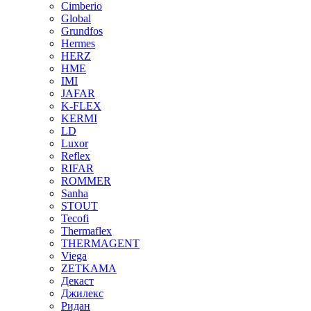
Cimberio
Global
Grundfos
Hermes
HERZ
HME
IMI
JAFAR
K-FLEX
KERMI
LD
Luxor
Reflex
RIFAR
ROMMER
Sanha
STOUT
Tecofi
Thermaflex
THERMAGENT
Viega
ZETKAMA
Декаст
Джилекс
Ридан