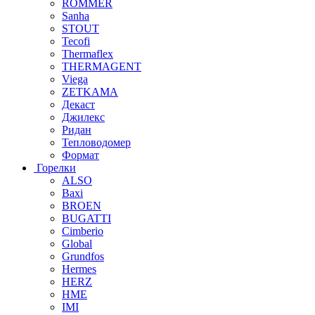
ROMMER
Sanha
STOUT
Tecofi
Thermaflex
THERMAGENT
Viega
ZETKAMA
Декаст
Джилекс
Ридан
Тепловодомер
Формат
Горелки
ALSO
Baxi
BROEN
BUGATTI
Cimberio
Global
Grundfos
Hermes
HERZ
HME
IMI