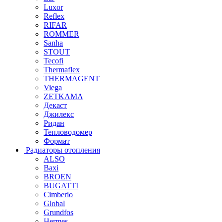
Luxor
Reflex
RIFAR
ROMMER
Sanha
STOUT
Tecofi
Thermaflex
THERMAGENT
Viega
ZETKAMA
Декаст
Джилекс
Ридан
Тепловодомер
Формат
Радиаторы отопления
ALSO
Baxi
BROEN
BUGATTI
Cimberio
Global
Grundfos
Hermes