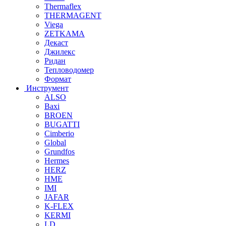
Thermaflex
THERMAGENT
Viega
ZETKAMA
Декаст
Джилекс
Ридан
Тепловодомер
Формат
Инструмент
ALSO
Baxi
BROEN
BUGATTI
Cimberio
Global
Grundfos
Hermes
HERZ
HME
IMI
JAFAR
K-FLEX
KERMI
LD