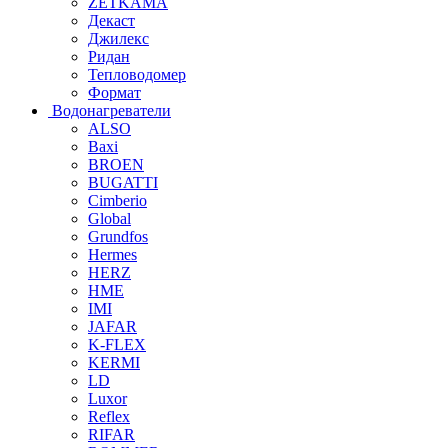
ZETKAMA
Декаст
Джилекс
Ридан
Тепловодомер
Формат
Водонагреватели
ALSO
Baxi
BROEN
BUGATTI
Cimberio
Global
Grundfos
Hermes
HERZ
HME
IMI
JAFAR
K-FLEX
KERMI
LD
Luxor
Reflex
RIFAR