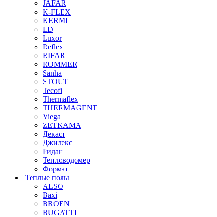
JAFAR
K-FLEX
KERMI
LD
Luxor
Reflex
RIFAR
ROMMER
Sanha
STOUT
Tecofi
Thermaflex
THERMAGENT
Viega
ZETKAMA
Декаст
Джилекс
Ридан
Тепловодомер
Формат
Теплые полы
ALSO
Baxi
BROEN
BUGATTI