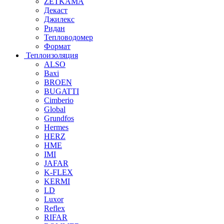
ZETKAMA
Декаст
Джилекс
Ридан
Тепловодомер
Формат
Теплоизоляция
ALSO
Baxi
BROEN
BUGATTI
Cimberio
Global
Grundfos
Hermes
HERZ
HME
IMI
JAFAR
K-FLEX
KERMI
LD
Luxor
Reflex
RIFAR