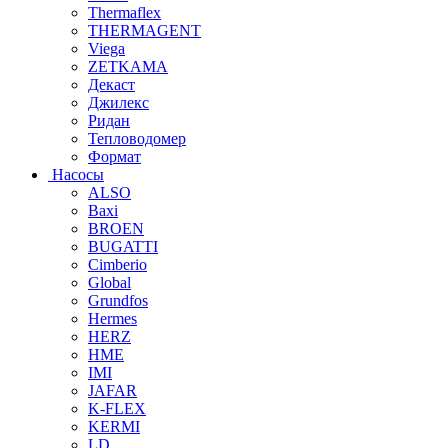
Thermaflex
THERMAGENT
Viega
ZETKAMA
Декаст
Джилекс
Ридан
Тепловодомер
Формат
Насосы
ALSO
Baxi
BROEN
BUGATTI
Cimberio
Global
Grundfos
Hermes
HERZ
HME
IMI
JAFAR
K-FLEX
KERMI
LD