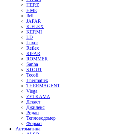
HERZ
HME
IMI
JAFAR
K-FLEX
KERMI
LD
Luxor
Reflex
RIFAR
ROMMER
Sanha
STOUT
Tecofi
Thermaflex
THERMAGENT
Viega
ZETKAMA
Декаст
Джилекс
Ридан
Тепловодомер
Формат
Автоматика