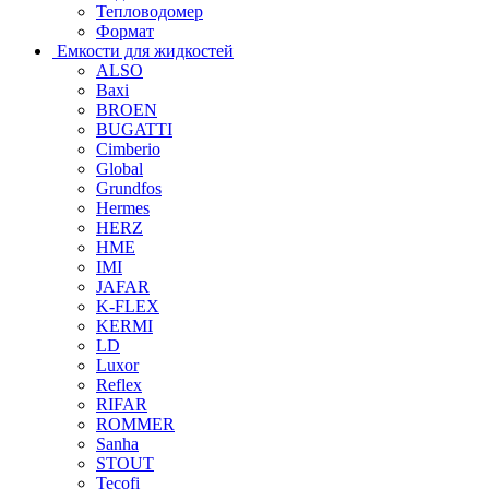
Тепловодомер
Формат
Емкости для жидкостей
ALSO
Baxi
BROEN
BUGATTI
Cimberio
Global
Grundfos
Hermes
HERZ
HME
IMI
JAFAR
K-FLEX
KERMI
LD
Luxor
Reflex
RIFAR
ROMMER
Sanha
STOUT
Tecofi