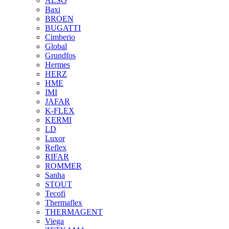
ALSO
Baxi
BROEN
BUGATTI
Cimberio
Global
Grundfos
Hermes
HERZ
HME
IMI
JAFAR
K-FLEX
KERMI
LD
Luxor
Reflex
RIFAR
ROMMER
Sanha
STOUT
Tecofi
Thermaflex
THERMAGENT
Viega