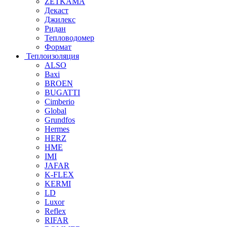
ZETKAMA
Декаст
Джилекс
Ридан
Тепловодомер
Формат
Теплоизоляция
ALSO
Baxi
BROEN
BUGATTI
Cimberio
Global
Grundfos
Hermes
HERZ
HME
IMI
JAFAR
K-FLEX
KERMI
LD
Luxor
Reflex
RIFAR