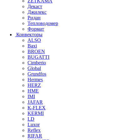
ZETKAMA
Декаст
Джилекс
Ридан
Тепловодомер
Формат
Конвекторы
ALSO
Baxi
BROEN
BUGATTI
Cimberio
Global
Grundfos
Hermes
HERZ
HME
IMI
JAFAR
K-FLEX
KERMI
LD
Luxor
Reflex
RIFAR