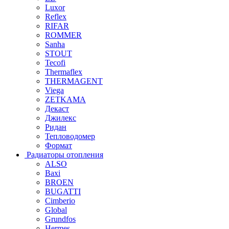
Luxor
Reflex
RIFAR
ROMMER
Sanha
STOUT
Tecofi
Thermaflex
THERMAGENT
Viega
ZETKAMA
Декаст
Джилекс
Ридан
Тепловодомер
Формат
Радиаторы отопления
ALSO
Baxi
BROEN
BUGATTI
Cimberio
Global
Grundfos
Hermes