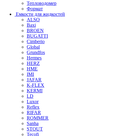
Тепловодомер
Формат
Емкости для жидкостей
ALSO
Baxi
BROEN
BUGATTI
Cimberio
Global
Grundfos
Hermes
HERZ
HME
IMI
JAFAR
K-FLEX
KERMI
LD
Luxor
Reflex
RIFAR
ROMMER
Sanha
STOUT
Tecofi