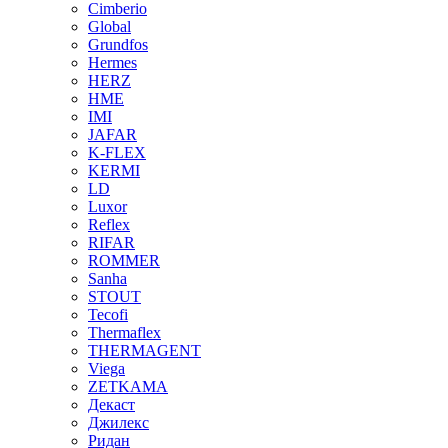
Cimberio
Global
Grundfos
Hermes
HERZ
HME
IMI
JAFAR
K-FLEX
KERMI
LD
Luxor
Reflex
RIFAR
ROMMER
Sanha
STOUT
Tecofi
Thermaflex
THERMAGENT
Viega
ZETKAMA
Декаст
Джилекс
Ридан