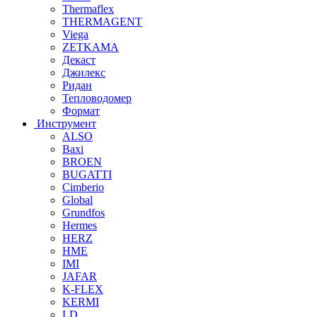
Thermaflex
THERMAGENT
Viega
ZETKAMA
Декаст
Джилекс
Ридан
Тепловодомер
Формат
Инструмент
ALSO
Baxi
BROEN
BUGATTI
Cimberio
Global
Grundfos
Hermes
HERZ
HME
IMI
JAFAR
K-FLEX
KERMI
LD