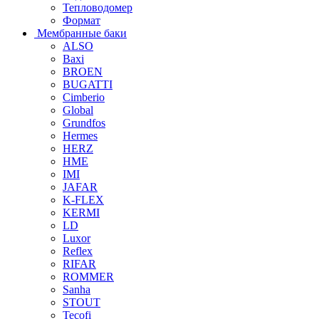
Тепловодомер
Формат
Мембранные баки
ALSO
Baxi
BROEN
BUGATTI
Cimberio
Global
Grundfos
Hermes
HERZ
HME
IMI
JAFAR
K-FLEX
KERMI
LD
Luxor
Reflex
RIFAR
ROMMER
Sanha
STOUT
Tecofi