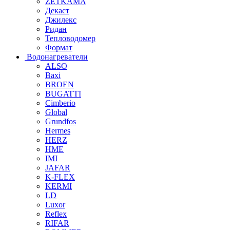
ZETKAMA
Декаст
Джилекс
Ридан
Тепловодомер
Формат
Водонагреватели
ALSO
Baxi
BROEN
BUGATTI
Cimberio
Global
Grundfos
Hermes
HERZ
HME
IMI
JAFAR
K-FLEX
KERMI
LD
Luxor
Reflex
RIFAR