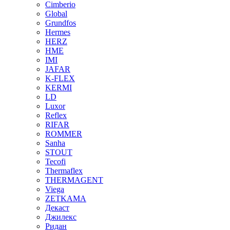
Cimberio
Global
Grundfos
Hermes
HERZ
HME
IMI
JAFAR
K-FLEX
KERMI
LD
Luxor
Reflex
RIFAR
ROMMER
Sanha
STOUT
Tecofi
Thermaflex
THERMAGENT
Viega
ZETKAMA
Декаст
Джилекс
Ридан