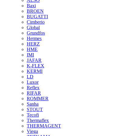
ALSO
Baxi
BROEN
BUGATTI
Cimberio
Global
Grundfos
Hermes
HERZ
HME
IMI
JAFAR
K-FLEX
KERMI
LD
Luxor
Reflex
RIFAR
ROMMER
Sanha
STOUT
Tecofi
Thermaflex
THERMAGENT
Viega