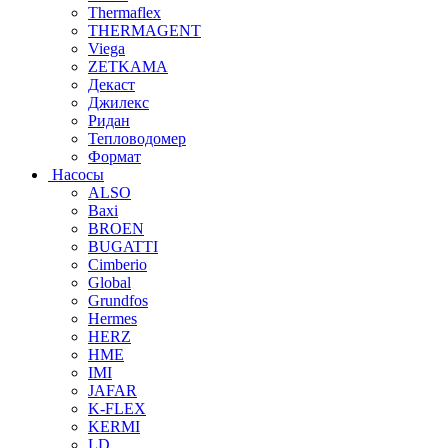
Thermaflex
THERMAGENT
Viega
ZETKAMA
Декаст
Джилекс
Ридан
Тепловодомер
Формат
Насосы
ALSO
Baxi
BROEN
BUGATTI
Cimberio
Global
Grundfos
Hermes
HERZ
HME
IMI
JAFAR
K-FLEX
KERMI
LD