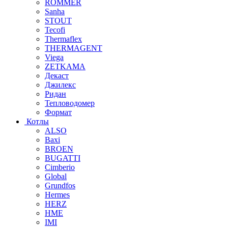
ROMMER
Sanha
STOUT
Tecofi
Thermaflex
THERMAGENT
Viega
ZETKAMA
Декаст
Джилекс
Ридан
Тепловодомер
Формат
Котлы
ALSO
Baxi
BROEN
BUGATTI
Cimberio
Global
Grundfos
Hermes
HERZ
HME
IMI