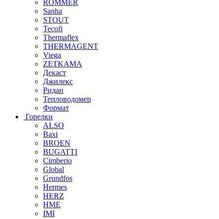
ROMMER
Sanha
STOUT
Tecofi
Thermaflex
THERMAGENT
Viega
ZETKAMA
Декаст
Джилекс
Ридан
Тепловодомер
Формат
Горелки
ALSO
Baxi
BROEN
BUGATTI
Cimberio
Global
Grundfos
Hermes
HERZ
HME
IMI