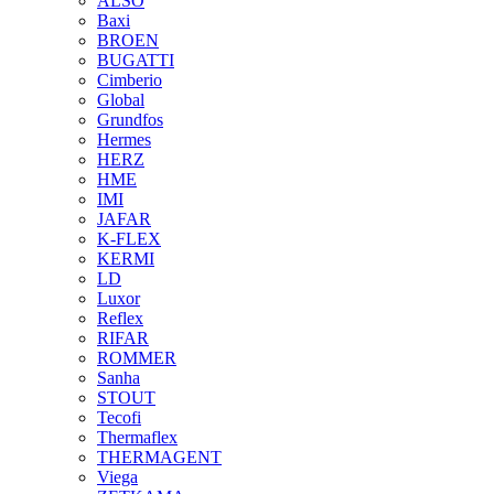
ALSO
Baxi
BROEN
BUGATTI
Cimberio
Global
Grundfos
Hermes
HERZ
HME
IMI
JAFAR
K-FLEX
KERMI
LD
Luxor
Reflex
RIFAR
ROMMER
Sanha
STOUT
Tecofi
Thermaflex
THERMAGENT
Viega