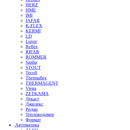
HERZ
HME
IMI
JAFAR
K-FLEX
KERMI
LD
Luxor
Reflex
RIFAR
ROMMER
Sanha
STOUT
Tecofi
Thermaflex
THERMAGENT
Viega
ZETKAMA
Декаст
Джилекс
Ридан
Тепловодомер
Формат
Автоматика