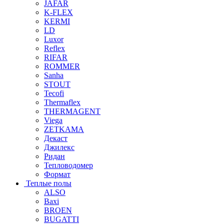
JAFAR
K-FLEX
KERMI
LD
Luxor
Reflex
RIFAR
ROMMER
Sanha
STOUT
Tecofi
Thermaflex
THERMAGENT
Viega
ZETKAMA
Декаст
Джилекс
Ридан
Тепловодомер
Формат
Теплые полы
ALSO
Baxi
BROEN
BUGATTI