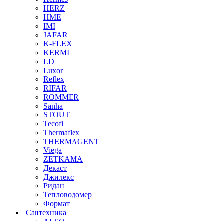
HERZ
HME
IMI
JAFAR
K-FLEX
KERMI
LD
Luxor
Reflex
RIFAR
ROMMER
Sanha
STOUT
Tecofi
Thermaflex
THERMAGENT
Viega
ZETKAMA
Декаст
Джилекс
Ридан
Тепловодомер
Формат
Сантехника