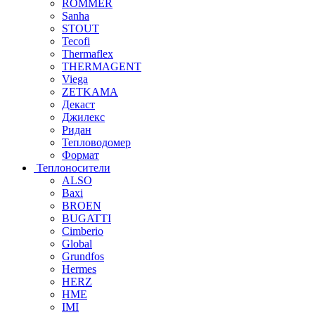
ROMMER
Sanha
STOUT
Tecofi
Thermaflex
THERMAGENT
Viega
ZETKAMA
Декаст
Джилекс
Ридан
Тепловодомер
Формат
Теплоносители
ALSO
Baxi
BROEN
BUGATTI
Cimberio
Global
Grundfos
Hermes
HERZ
HME
IMI