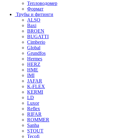
Тепловодомер
Формат
Трубы и фитинги
ALSO
Baxi
BROEN
BUGATTI
Cimberio
Global
Grundfos
Hermes
HERZ
HME
IMI
JAFAR
K-FLEX
KERMI
LD
Luxor
Reflex
RIFAR
ROMMER
Sanha
STOUT
Tecofi