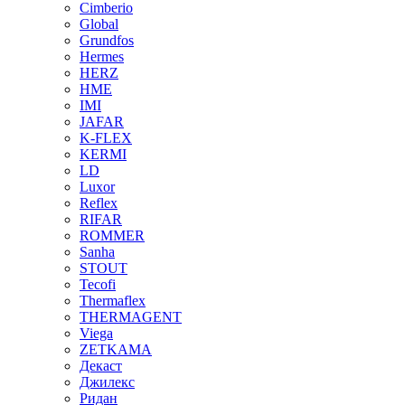
Cimberio
Global
Grundfos
Hermes
HERZ
HME
IMI
JAFAR
K-FLEX
KERMI
LD
Luxor
Reflex
RIFAR
ROMMER
Sanha
STOUT
Tecofi
Thermaflex
THERMAGENT
Viega
ZETKAMA
Декаст
Джилекс
Ридан