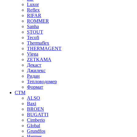
Luxor
Reflex
RIFAR
ROMMER
Sanha
STOUT
Tecofi
Thermaflex
THERMAGENT
Viega
ZETKAMA
Декаст
Джилекс
Ридан
Тепловодомер
Формат
СТМ
ALSO
Baxi
BROEN
BUGATTI
Cimberio
Global
Grundfos
Hermes