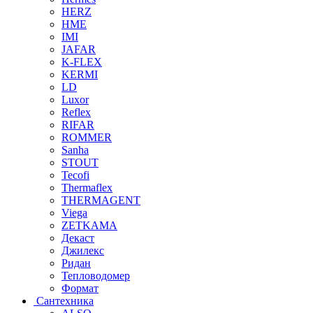
HERZ
HME
IMI
JAFAR
K-FLEX
KERMI
LD
Luxor
Reflex
RIFAR
ROMMER
Sanha
STOUT
Tecofi
Thermaflex
THERMAGENT
Viega
ZETKAMA
Декаст
Джилекс
Ридан
Тепловодомер
Формат
Сантехника