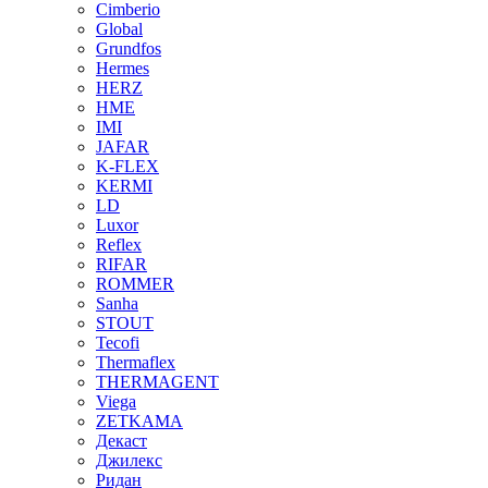
Cimberio
Global
Grundfos
Hermes
HERZ
HME
IMI
JAFAR
K-FLEX
KERMI
LD
Luxor
Reflex
RIFAR
ROMMER
Sanha
STOUT
Tecofi
Thermaflex
THERMAGENT
Viega
ZETKAMA
Декаст
Джилекс
Ридан