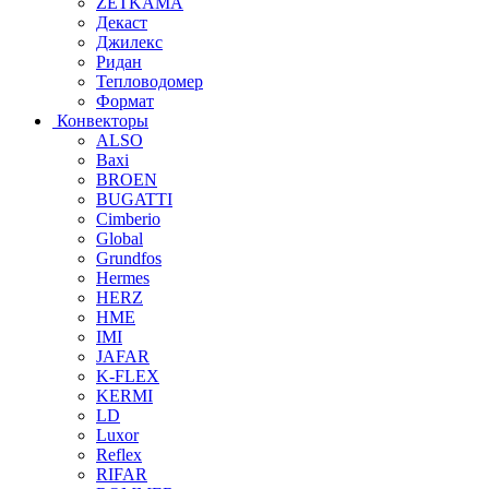
ZETKAMA
Декаст
Джилекс
Ридан
Тепловодомер
Формат
Конвекторы
ALSO
Baxi
BROEN
BUGATTI
Cimberio
Global
Grundfos
Hermes
HERZ
HME
IMI
JAFAR
K-FLEX
KERMI
LD
Luxor
Reflex
RIFAR