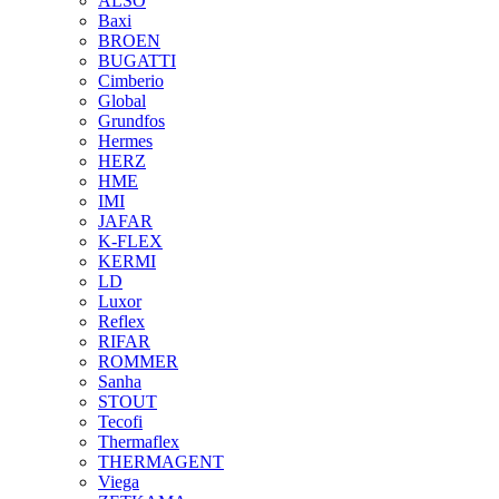
ALSO
Baxi
BROEN
BUGATTI
Cimberio
Global
Grundfos
Hermes
HERZ
HME
IMI
JAFAR
K-FLEX
KERMI
LD
Luxor
Reflex
RIFAR
ROMMER
Sanha
STOUT
Tecofi
Thermaflex
THERMAGENT
Viega