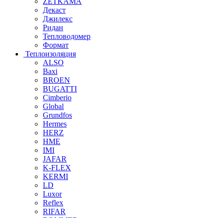
ZETKAMA
Декаст
Джилекс
Ридан
Тепловодомер
Формат
Теплоизоляция
ALSO
Baxi
BROEN
BUGATTI
Cimberio
Global
Grundfos
Hermes
HERZ
HME
IMI
JAFAR
K-FLEX
KERMI
LD
Luxor
Reflex
RIFAR