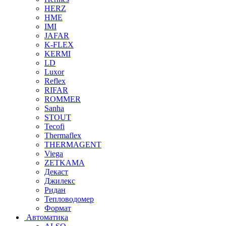
HERZ
HME
IMI
JAFAR
K-FLEX
KERMI
LD
Luxor
Reflex
RIFAR
ROMMER
Sanha
STOUT
Tecofi
Thermaflex
THERMAGENT
Viega
ZETKAMA
Декаст
Джилекс
Ридан
Тепловодомер
Формат
Автоматика