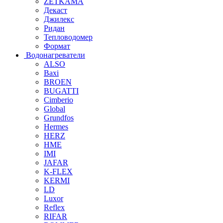
ZETKAMA
Декаст
Джилекс
Ридан
Тепловодомер
Формат
Водонагреватели
ALSO
Baxi
BROEN
BUGATTI
Cimberio
Global
Grundfos
Hermes
HERZ
HME
IMI
JAFAR
K-FLEX
KERMI
LD
Luxor
Reflex
RIFAR