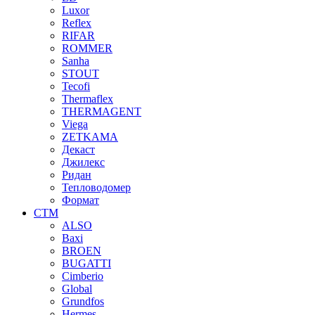
Luxor
Reflex
RIFAR
ROMMER
Sanha
STOUT
Tecofi
Thermaflex
THERMAGENT
Viega
ZETKAMA
Декаст
Джилекс
Ридан
Тепловодомер
Формат
СТМ
ALSO
Baxi
BROEN
BUGATTI
Cimberio
Global
Grundfos
Hermes