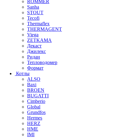
ROMMER
Sanha
STOUT
Tecofi
Thermaflex
THERMAGENT
Viega
ZETKAMA
Декаст
Джилекс
Ридан
Тепловодомер
Формат
Котлы
ALSO
Baxi
BROEN
BUGATTI
Cimberio
Global
Grundfos
Hermes
HERZ
HME
IMI