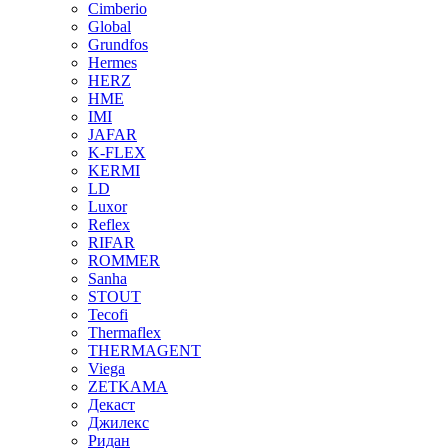
Cimberio
Global
Grundfos
Hermes
HERZ
HME
IMI
JAFAR
K-FLEX
KERMI
LD
Luxor
Reflex
RIFAR
ROMMER
Sanha
STOUT
Tecofi
Thermaflex
THERMAGENT
Viega
ZETKAMA
Декаст
Джилекс
Ридан