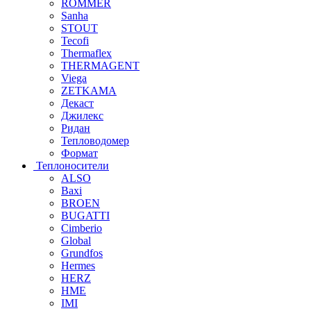
ROMMER
Sanha
STOUT
Tecofi
Thermaflex
THERMAGENT
Viega
ZETKAMA
Декаст
Джилекс
Ридан
Тепловодомер
Формат
Теплоносители
ALSO
Baxi
BROEN
BUGATTI
Cimberio
Global
Grundfos
Hermes
HERZ
HME
IMI