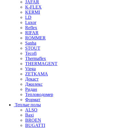
JAFAR
K-FLEX
KERMI
LD
Luxor
Reflex
RIFAR
ROMMER
Sanha
STOUT
Tecofi
Thermaflex
THERMAGENT
Viega
ZETKAMA
Декаст
Джилекс
Ридан
Тепловодомер
Формат
Теплые полы
ALSO
Baxi
BROEN
BUGATTI