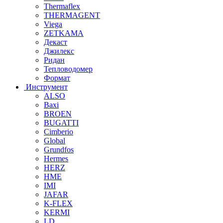
Thermaflex
THERMAGENT
Viega
ZETKAMA
Декаст
Джилекс
Ридан
Тепловодомер
Формат
Инструмент
ALSO
Baxi
BROEN
BUGATTI
Cimberio
Global
Grundfos
Hermes
HERZ
HME
IMI
JAFAR
K-FLEX
KERMI
LD