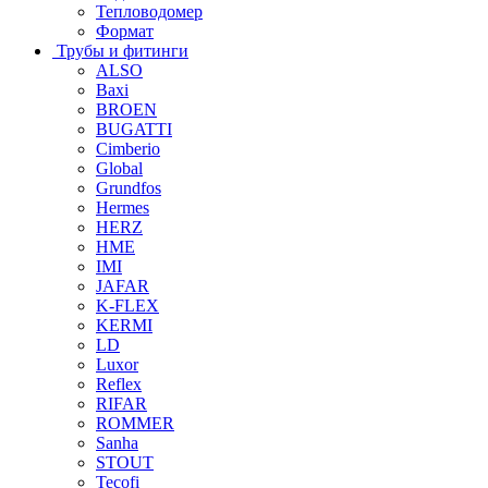
Тепловодомер
Формат
Трубы и фитинги
ALSO
Baxi
BROEN
BUGATTI
Cimberio
Global
Grundfos
Hermes
HERZ
HME
IMI
JAFAR
K-FLEX
KERMI
LD
Luxor
Reflex
RIFAR
ROMMER
Sanha
STOUT
Tecofi