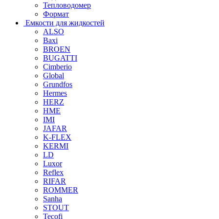
Тепловодомер
Формат
Емкости для жидкостей
ALSO
Baxi
BROEN
BUGATTI
Cimberio
Global
Grundfos
Hermes
HERZ
HME
IMI
JAFAR
K-FLEX
KERMI
LD
Luxor
Reflex
RIFAR
ROMMER
Sanha
STOUT
Tecofi