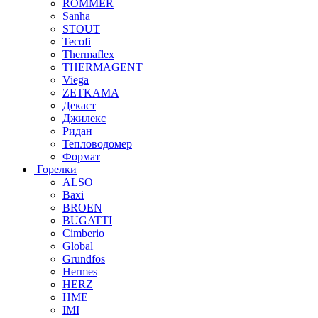
ROMMER
Sanha
STOUT
Tecofi
Thermaflex
THERMAGENT
Viega
ZETKAMA
Декаст
Джилекс
Ридан
Тепловодомер
Формат
Горелки
ALSO
Baxi
BROEN
BUGATTI
Cimberio
Global
Grundfos
Hermes
HERZ
HME
IMI