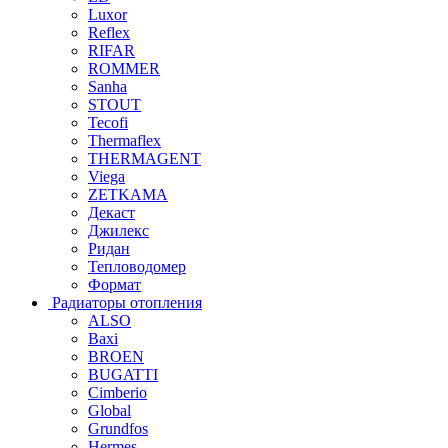
Luxor
Reflex
RIFAR
ROMMER
Sanha
STOUT
Tecofi
Thermaflex
THERMAGENT
Viega
ZETKAMA
Декаст
Джилекс
Ридан
Тепловодомер
Формат
Радиаторы отопления
ALSO
Baxi
BROEN
BUGATTI
Cimberio
Global
Grundfos
Hermes