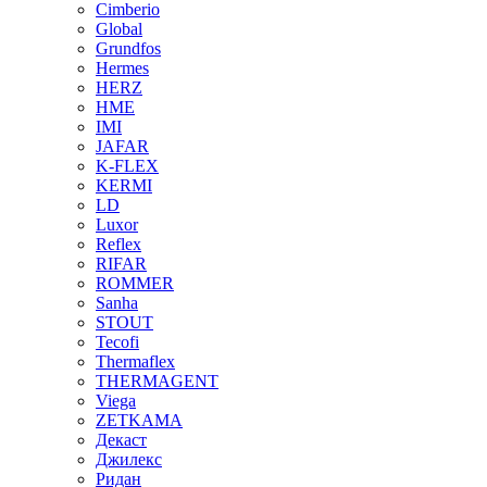
Cimberio
Global
Grundfos
Hermes
HERZ
HME
IMI
JAFAR
K-FLEX
KERMI
LD
Luxor
Reflex
RIFAR
ROMMER
Sanha
STOUT
Tecofi
Thermaflex
THERMAGENT
Viega
ZETKAMA
Декаст
Джилекс
Ридан