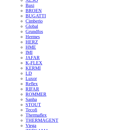
ALSO
Baxi
BROEN
BUGATTI
Cimberio
Global
Grundfos
Hermes
HERZ
HME
IMI
JAFAR
K-FLEX
KERMI
LD
Luxor
Reflex
RIFAR
ROMMER
Sanha
STOUT
Tecofi
Thermaflex
THERMAGENT
Viega