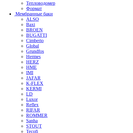
Тепловодомер
Формат
Мембранные баки
ALSO
Baxi
BROEN
BUGATTI
Cimberio
Global
Grundfos
Hermes
HERZ
HME
IMI
JAFAR
K-FLEX
KERMI
LD
Luxor
Reflex
RIFAR
ROMMER
Sanha
STOUT
Tecofi