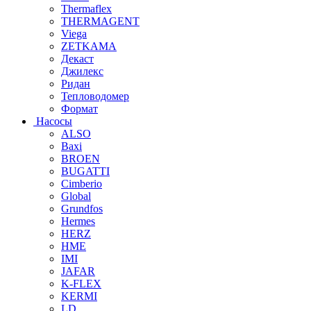
Thermaflex
THERMAGENT
Viega
ZETKAMA
Декаст
Джилекс
Ридан
Тепловодомер
Формат
Насосы
ALSO
Baxi
BROEN
BUGATTI
Cimberio
Global
Grundfos
Hermes
HERZ
HME
IMI
JAFAR
K-FLEX
KERMI
LD