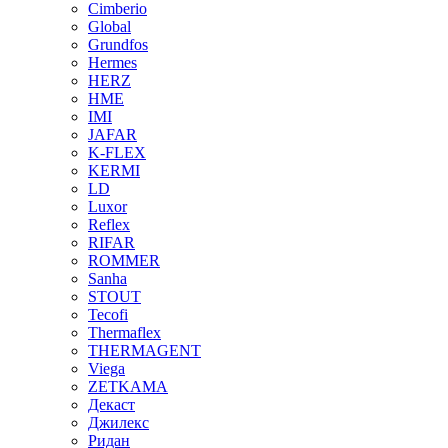
Cimberio
Global
Grundfos
Hermes
HERZ
HME
IMI
JAFAR
K-FLEX
KERMI
LD
Luxor
Reflex
RIFAR
ROMMER
Sanha
STOUT
Tecofi
Thermaflex
THERMAGENT
Viega
ZETKAMA
Декаст
Джилекс
Ридан