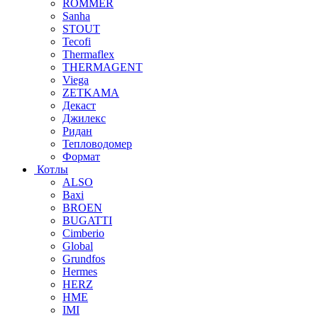
ROMMER
Sanha
STOUT
Tecofi
Thermaflex
THERMAGENT
Viega
ZETKAMA
Декаст
Джилекс
Ридан
Тепловодомер
Формат
Котлы
ALSO
Baxi
BROEN
BUGATTI
Cimberio
Global
Grundfos
Hermes
HERZ
HME
IMI