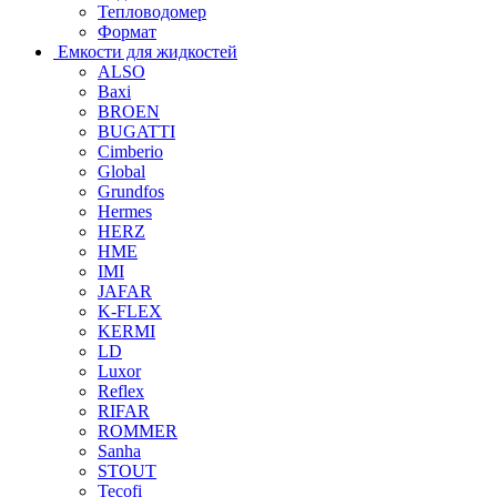
Тепловодомер
Формат
Емкости для жидкостей
ALSO
Baxi
BROEN
BUGATTI
Cimberio
Global
Grundfos
Hermes
HERZ
HME
IMI
JAFAR
K-FLEX
KERMI
LD
Luxor
Reflex
RIFAR
ROMMER
Sanha
STOUT
Tecofi