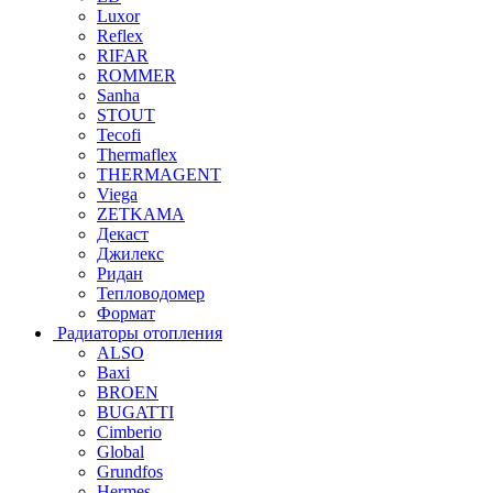
Luxor
Reflex
RIFAR
ROMMER
Sanha
STOUT
Tecofi
Thermaflex
THERMAGENT
Viega
ZETKAMA
Декаст
Джилекс
Ридан
Тепловодомер
Формат
Радиаторы отопления
ALSO
Baxi
BROEN
BUGATTI
Cimberio
Global
Grundfos
Hermes