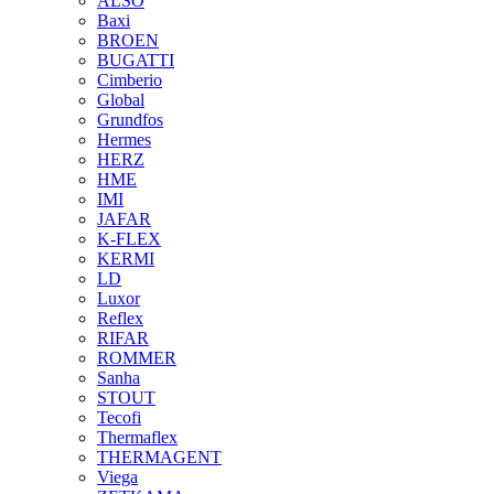
ALSO
Baxi
BROEN
BUGATTI
Cimberio
Global
Grundfos
Hermes
HERZ
HME
IMI
JAFAR
K-FLEX
KERMI
LD
Luxor
Reflex
RIFAR
ROMMER
Sanha
STOUT
Tecofi
Thermaflex
THERMAGENT
Viega