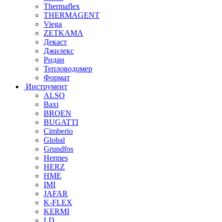
Thermaflex
THERMAGENT
Viega
ZETKAMA
Декаст
Джилекс
Ридан
Тепловодомер
Формат
Инструмент
ALSO
Baxi
BROEN
BUGATTI
Cimberio
Global
Grundfos
Hermes
HERZ
HME
IMI
JAFAR
K-FLEX
KERMI
LD