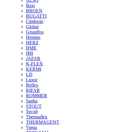
ALSO
Baxi
BROEN
BUGATTI
Cimberio
Global
Grundfos
Hermes
HERZ
HME
IMI
JAFAR
K-FLEX
KERMI
LD
Luxor
Reflex
RIFAR
ROMMER
Sanha
STOUT
Tecofi
Thermaflex
THERMAGENT
Viega