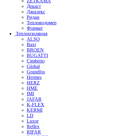
ZETKAMA
Декаст
Джилекс
Ридан
Тепловодомер
Формат
Теплоизоляция
ALSO
Baxi
BROEN
BUGATTI
Cimberio
Global
Grundfos
Hermes
HERZ
HME
IMI
JAFAR
K-FLEX
KERMI
LD
Luxor
Reflex
RIFAR