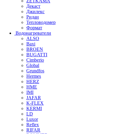
ZETKAMA
Декаст
Джилекс
Ридан
Тепловодомер
Формат
Водонагреватели
ALSO
Baxi
BROEN
BUGATTI
Cimberio
Global
Grundfos
Hermes
HERZ
HME
IMI
JAFAR
K-FLEX
KERMI
LD
Luxor
Reflex
RIFAR