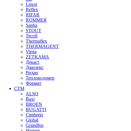
Luxor
Reflex
RIFAR
ROMMER
Sanha
STOUT
Tecofi
Thermaflex
THERMAGENT
Viega
ZETKAMA
Декаст
Джилекс
Ридан
Тепловодомер
Формат
СТМ
ALSO
Baxi
BROEN
BUGATTI
Cimberio
Global
Grundfos
Hermes