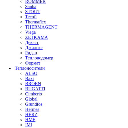
ROMMER
Sanha
STOUT
Tecofi
Thermaflex
THERMAGENT
Viega
ZETKAMA
Декаст
Джилекс
Ридан
Тепловодомер
Формат
Теплоносители
ALSO
Baxi
BROEN
BUGATTI
Cimberio
Global
Grundfos
Hermes
HERZ
HME
IMI