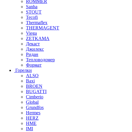
ROMMER
Sanha
STOUT
Tecofi
Thermaflex
THERMAGENT
Viega
ZETKAMA
Декаст
Джилекс
Ридан
Тепловодомер
Формат
Горелки
ALSO
Baxi
BROEN
BUGATTI
Cimberio
Global
Grundfos
Hermes
HERZ
HME
IMI