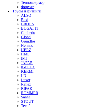
Тепловодомер
Формат
Трубы и фитинги
ALSO
Baxi
BROEN
BUGATTI
Cimberio
Global
Grundfos
Hermes
HERZ
HME
IMI
JAFAR
K-FLEX
KERMI
LD
Luxor
Reflex
RIFAR
ROMMER
Sanha
STOUT
Tecofi