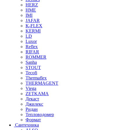
HERZ
HME
IMI
JAFAR
K-FLEX
KERMI
LD
Luxor
Reflex
RIFAR
ROMMER
Sanha
STOUT
Tecofi
Thermaflex
THERMAGENT
Viega
ZETKAMA
Декаст
Джилекс
Ридан
Тепловодомер
Формат
Сантехника