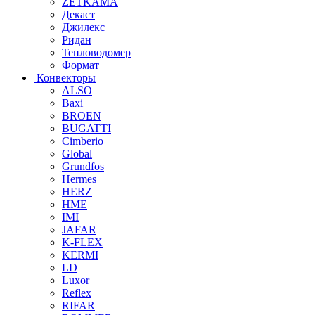
ZETKAMA
Декаст
Джилекс
Ридан
Тепловодомер
Формат
Конвекторы
ALSO
Baxi
BROEN
BUGATTI
Cimberio
Global
Grundfos
Hermes
HERZ
HME
IMI
JAFAR
K-FLEX
KERMI
LD
Luxor
Reflex
RIFAR