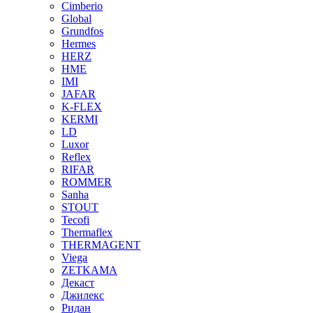
Cimberio
Global
Grundfos
Hermes
HERZ
HME
IMI
JAFAR
K-FLEX
KERMI
LD
Luxor
Reflex
RIFAR
ROMMER
Sanha
STOUT
Tecofi
Thermaflex
THERMAGENT
Viega
ZETKAMA
Декаст
Джилекс
Ридан