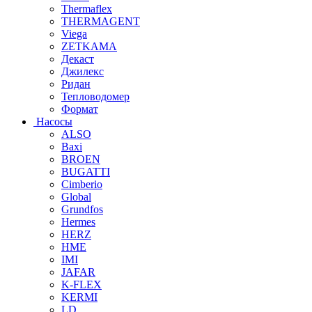
Thermaflex
THERMAGENT
Viega
ZETKAMA
Декаст
Джилекс
Ридан
Тепловодомер
Формат
Насосы
ALSO
Baxi
BROEN
BUGATTI
Cimberio
Global
Grundfos
Hermes
HERZ
HME
IMI
JAFAR
K-FLEX
KERMI
LD