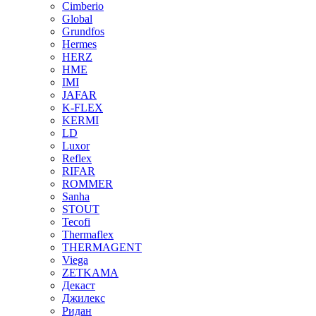
Cimberio
Global
Grundfos
Hermes
HERZ
HME
IMI
JAFAR
K-FLEX
KERMI
LD
Luxor
Reflex
RIFAR
ROMMER
Sanha
STOUT
Tecofi
Thermaflex
THERMAGENT
Viega
ZETKAMA
Декаст
Джилекс
Ридан