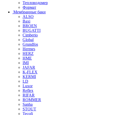
Тепловодомер
Формат
Мембранные баки
ALSO
Baxi
BROEN
BUGATTI
Cimberio
Global
Grundfos
Hermes
HERZ
HME
IMI
JAFAR
K-FLEX
KERMI
LD
Luxor
Reflex
RIFAR
ROMMER
Sanha
STOUT
Tecofi