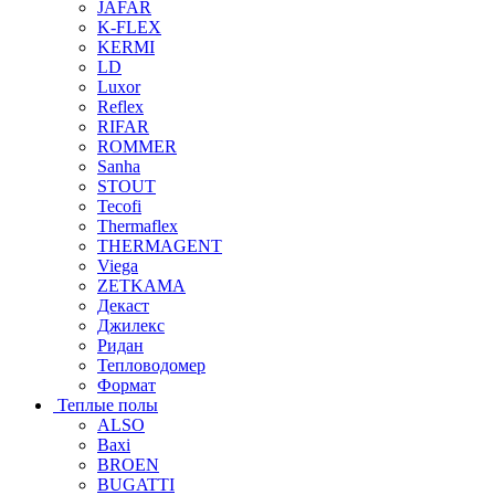
JAFAR
K-FLEX
KERMI
LD
Luxor
Reflex
RIFAR
ROMMER
Sanha
STOUT
Tecofi
Thermaflex
THERMAGENT
Viega
ZETKAMA
Декаст
Джилекс
Ридан
Тепловодомер
Формат
Теплые полы
ALSO
Baxi
BROEN
BUGATTI