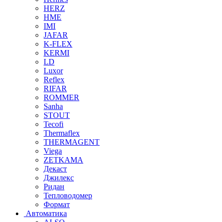
HERZ
HME
IMI
JAFAR
K-FLEX
KERMI
LD
Luxor
Reflex
RIFAR
ROMMER
Sanha
STOUT
Tecofi
Thermaflex
THERMAGENT
Viega
ZETKAMA
Декаст
Джилекс
Ридан
Тепловодомер
Формат
Автоматика