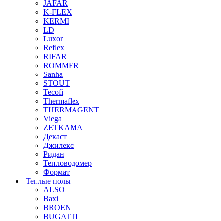
JAFAR
K-FLEX
KERMI
LD
Luxor
Reflex
RIFAR
ROMMER
Sanha
STOUT
Tecofi
Thermaflex
THERMAGENT
Viega
ZETKAMA
Декаст
Джилекс
Ридан
Тепловодомер
Формат
Теплые полы
ALSO
Baxi
BROEN
BUGATTI