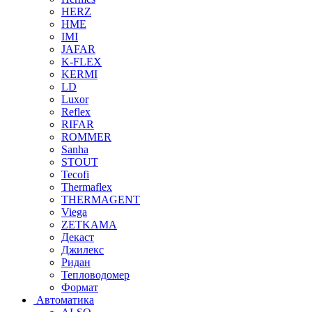
HERZ
HME
IMI
JAFAR
K-FLEX
KERMI
LD
Luxor
Reflex
RIFAR
ROMMER
Sanha
STOUT
Tecofi
Thermaflex
THERMAGENT
Viega
ZETKAMA
Декаст
Джилекс
Ридан
Тепловодомер
Формат
Автоматика