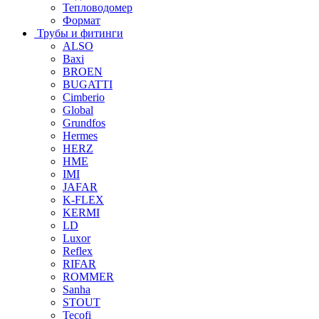
Тепловодомер
Формат
Трубы и фитинги
ALSO
Baxi
BROEN
BUGATTI
Cimberio
Global
Grundfos
Hermes
HERZ
HME
IMI
JAFAR
K-FLEX
KERMI
LD
Luxor
Reflex
RIFAR
ROMMER
Sanha
STOUT
Tecofi