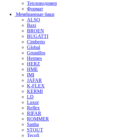
Тепловодомер
Формат
Мембранные баки
ALSO
Baxi
BROEN
BUGATTI
Cimberio
Global
Grundfos
Hermes
HERZ
HME
IMI
JAFAR
K-FLEX
KERMI
LD
Luxor
Reflex
RIFAR
ROMMER
Sanha
STOUT
Tecofi