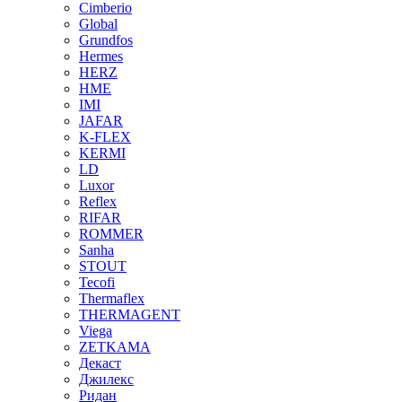
Cimberio
Global
Grundfos
Hermes
HERZ
HME
IMI
JAFAR
K-FLEX
KERMI
LD
Luxor
Reflex
RIFAR
ROMMER
Sanha
STOUT
Tecofi
Thermaflex
THERMAGENT
Viega
ZETKAMA
Декаст
Джилекс
Ридан