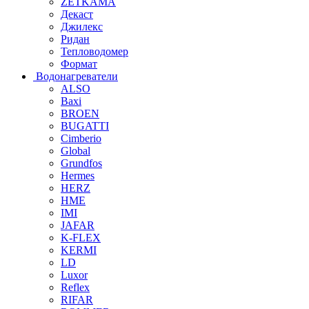
ZETKAMA
Декаст
Джилекс
Ридан
Тепловодомер
Формат
Водонагреватели
ALSO
Baxi
BROEN
BUGATTI
Cimberio
Global
Grundfos
Hermes
HERZ
HME
IMI
JAFAR
K-FLEX
KERMI
LD
Luxor
Reflex
RIFAR