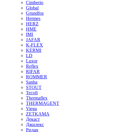
Cimberio
Global
Grundfos
Hermes
HERZ
HME
IMI
JAFAR
K-FLEX
KERMI
LD
Luxor
Reflex
RIFAR
ROMMER
Sanha
STOUT
Tecofi
Thermaflex
THERMAGENT
Viega
ZETKAMA
Декаст
Джилекс
Ридан