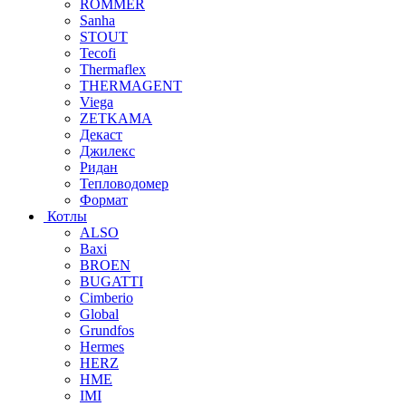
ROMMER
Sanha
STOUT
Tecofi
Thermaflex
THERMAGENT
Viega
ZETKAMA
Декаст
Джилекс
Ридан
Тепловодомер
Формат
Котлы
ALSO
Baxi
BROEN
BUGATTI
Cimberio
Global
Grundfos
Hermes
HERZ
HME
IMI