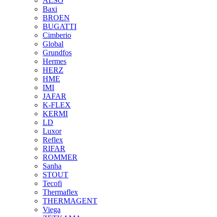
ALSO
Baxi
BROEN
BUGATTI
Cimberio
Global
Grundfos
Hermes
HERZ
HME
IMI
JAFAR
K-FLEX
KERMI
LD
Luxor
Reflex
RIFAR
ROMMER
Sanha
STOUT
Tecofi
Thermaflex
THERMAGENT
Viega