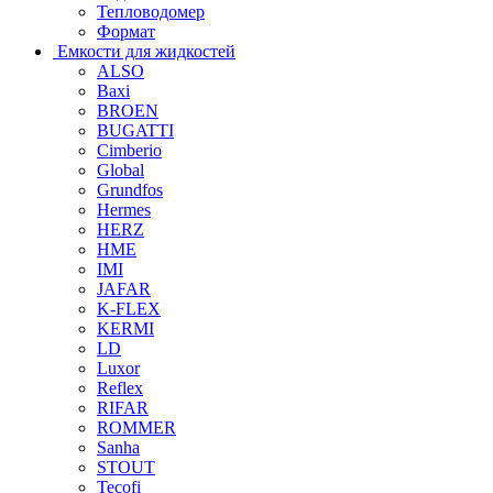
Тепловодомер
Формат
Емкости для жидкостей
ALSO
Baxi
BROEN
BUGATTI
Cimberio
Global
Grundfos
Hermes
HERZ
HME
IMI
JAFAR
K-FLEX
KERMI
LD
Luxor
Reflex
RIFAR
ROMMER
Sanha
STOUT
Tecofi