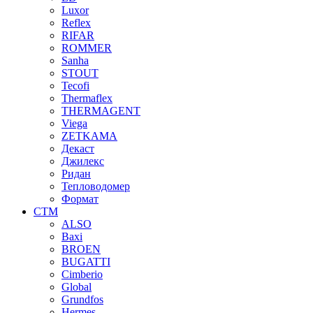
Luxor
Reflex
RIFAR
ROMMER
Sanha
STOUT
Tecofi
Thermaflex
THERMAGENT
Viega
ZETKAMA
Декаст
Джилекс
Ридан
Тепловодомер
Формат
СТМ
ALSO
Baxi
BROEN
BUGATTI
Cimberio
Global
Grundfos
Hermes