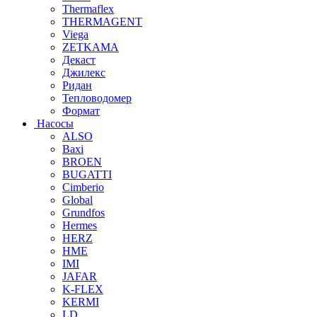
Thermaflex
THERMAGENT
Viega
ZETKAMA
Декаст
Джилекс
Ридан
Тепловодомер
Формат
Насосы
ALSO
Baxi
BROEN
BUGATTI
Cimberio
Global
Grundfos
Hermes
HERZ
HME
IMI
JAFAR
K-FLEX
KERMI
LD