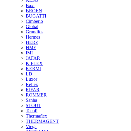
ALSO
Baxi
BROEN
BUGATTI
Cimberio
Global
Grundfos
Hermes
HERZ
HME
IMI
JAFAR
K-FLEX
KERMI
LD
Luxor
Reflex
RIFAR
ROMMER
Sanha
STOUT
Tecofi
Thermaflex
THERMAGENT
Viega