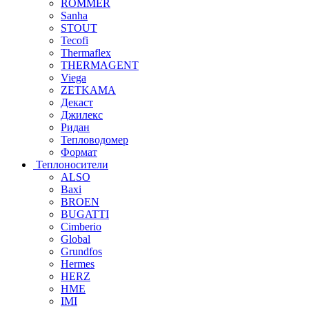
ROMMER
Sanha
STOUT
Tecofi
Thermaflex
THERMAGENT
Viega
ZETKAMA
Декаст
Джилекс
Ридан
Тепловодомер
Формат
Теплоносители
ALSO
Baxi
BROEN
BUGATTI
Cimberio
Global
Grundfos
Hermes
HERZ
HME
IMI