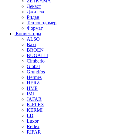
ZETKAMA
Декаст
Джилекс
Ридан
Тепловодомер
Формат
Конвекторы
ALSO
Baxi
BROEN
BUGATTI
Cimberio
Global
Grundfos
Hermes
HERZ
HME
IMI
JAFAR
K-FLEX
KERMI
LD
Luxor
Reflex
RIFAR