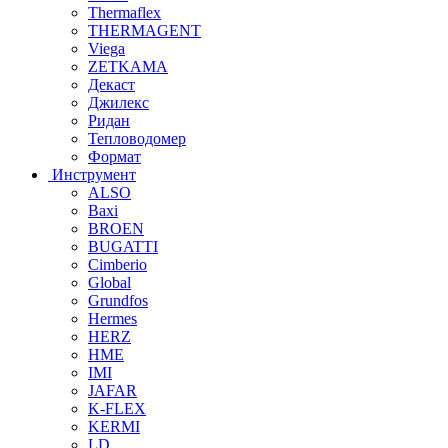
Thermaflex
THERMAGENT
Viega
ZETKAMA
Декаст
Джилекс
Ридан
Тепловодомер
Формат
Инструмент
ALSO
Baxi
BROEN
BUGATTI
Cimberio
Global
Grundfos
Hermes
HERZ
HME
IMI
JAFAR
K-FLEX
KERMI
LD