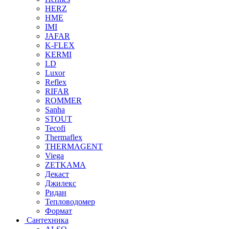
HERZ
HME
IMI
JAFAR
K-FLEX
KERMI
LD
Luxor
Reflex
RIFAR
ROMMER
Sanha
STOUT
Tecofi
Thermaflex
THERMAGENT
Viega
ZETKAMA
Декаст
Джилекс
Ридан
Тепловодомер
Формат
Сантехника