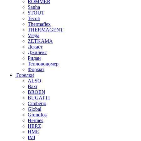
ROMMER
Sanha
STOUT
Tecofi
Thermaflex
THERMAGENT
Viega
ZETKAMA
Декаст
Джилекс
Ридан
Тепловодомер
Формат
Горелки
ALSO
Baxi
BROEN
BUGATTI
Cimberio
Global
Grundfos
Hermes
HERZ
HME
IMI