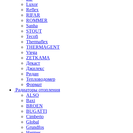
Luxor
Reflex
RIFAR
ROMMER
Sanha
STOUT
Tecofi
Thermaflex
THERMAGENT
Viega
ZETKAMA
Декаст
Джилекс
Ридан
Тепловодомер
Формат
Радиаторы отопления
ALSO
Baxi
BROEN
BUGATTI
Cimberio
Global
Grundfos
Hermes