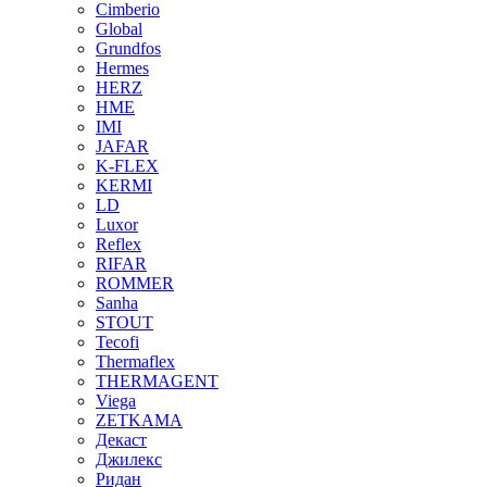
Cimberio
Global
Grundfos
Hermes
HERZ
HME
IMI
JAFAR
K-FLEX
KERMI
LD
Luxor
Reflex
RIFAR
ROMMER
Sanha
STOUT
Tecofi
Thermaflex
THERMAGENT
Viega
ZETKAMA
Декаст
Джилекс
Ридан