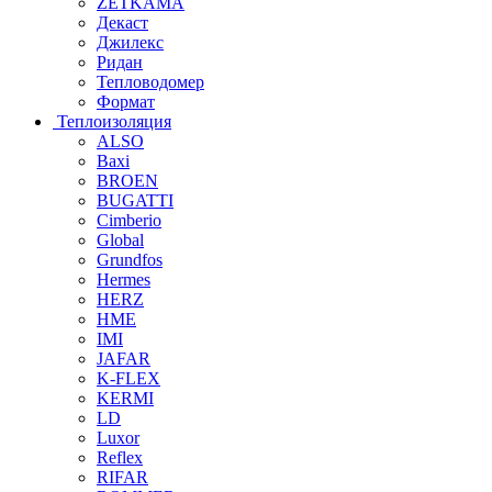
ZETKAMA
Декаст
Джилекс
Ридан
Тепловодомер
Формат
Теплоизоляция
ALSO
Baxi
BROEN
BUGATTI
Cimberio
Global
Grundfos
Hermes
HERZ
HME
IMI
JAFAR
K-FLEX
KERMI
LD
Luxor
Reflex
RIFAR