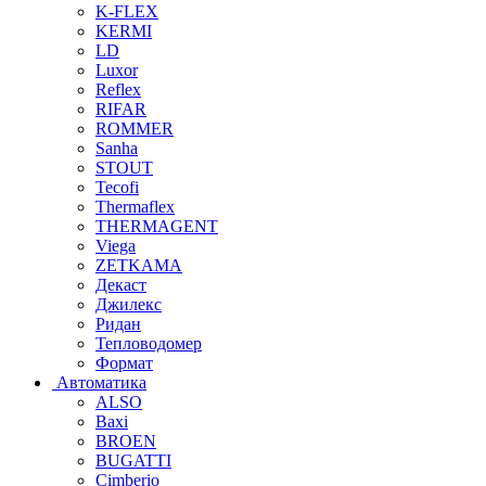
K-FLEX
KERMI
LD
Luxor
Reflex
RIFAR
ROMMER
Sanha
STOUT
Tecofi
Thermaflex
THERMAGENT
Viega
ZETKAMA
Декаст
Джилекс
Ридан
Тепловодомер
Формат
Автоматика
ALSO
Baxi
BROEN
BUGATTI
Cimberio