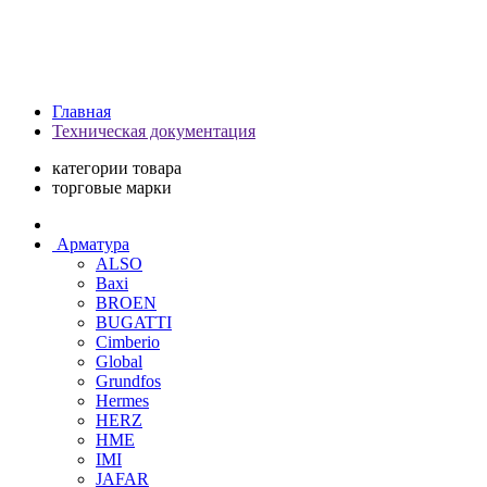
Главная
Техническая документация
категории товара
торговые марки
Арматура
ALSO
Baxi
BROEN
BUGATTI
Cimberio
Global
Grundfos
Hermes
HERZ
HME
IMI
JAFAR