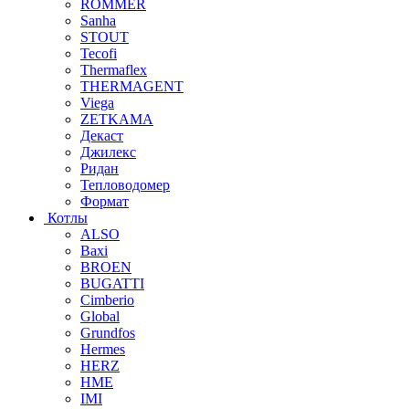
ROMMER
Sanha
STOUT
Tecofi
Thermaflex
THERMAGENT
Viega
ZETKAMA
Декаст
Джилекс
Ридан
Тепловодомер
Формат
Котлы
ALSO
Baxi
BROEN
BUGATTI
Cimberio
Global
Grundfos
Hermes
HERZ
HME
IMI