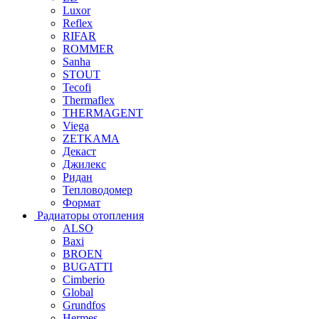
Luxor
Reflex
RIFAR
ROMMER
Sanha
STOUT
Tecofi
Thermaflex
THERMAGENT
Viega
ZETKAMA
Декаст
Джилекс
Ридан
Тепловодомер
Формат
Радиаторы отопления
ALSO
Baxi
BROEN
BUGATTI
Cimberio
Global
Grundfos
Hermes