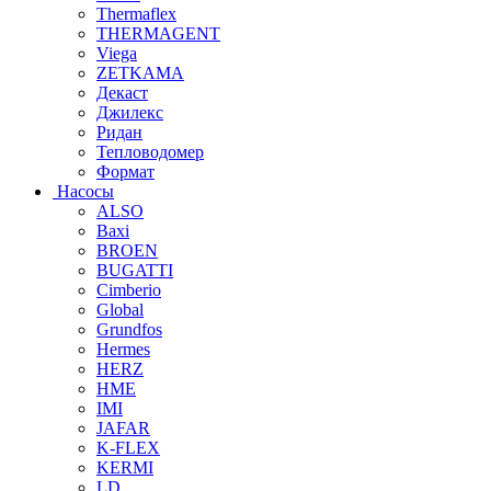
Thermaflex
THERMAGENT
Viega
ZETKAMA
Декаст
Джилекс
Ридан
Тепловодомер
Формат
Насосы
ALSO
Baxi
BROEN
BUGATTI
Cimberio
Global
Grundfos
Hermes
HERZ
HME
IMI
JAFAR
K-FLEX
KERMI
LD