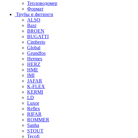
Тепловодомер
Формат
Трубы и фитинги
ALSO
Baxi
BROEN
BUGATTI
Cimberio
Global
Grundfos
Hermes
HERZ
HME
IMI
JAFAR
K-FLEX
KERMI
LD
Luxor
Reflex
RIFAR
ROMMER
Sanha
STOUT
Tecofi