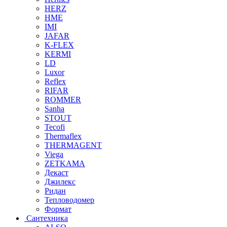
HERZ
HME
IMI
JAFAR
K-FLEX
KERMI
LD
Luxor
Reflex
RIFAR
ROMMER
Sanha
STOUT
Tecofi
Thermaflex
THERMAGENT
Viega
ZETKAMA
Декаст
Джилекс
Ридан
Тепловодомер
Формат
Сантехника