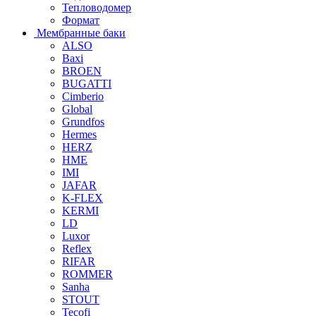
Тепловодомер
Формат
Мембранные баки
ALSO
Baxi
BROEN
BUGATTI
Cimberio
Global
Grundfos
Hermes
HERZ
HME
IMI
JAFAR
K-FLEX
KERMI
LD
Luxor
Reflex
RIFAR
ROMMER
Sanha
STOUT
Tecofi