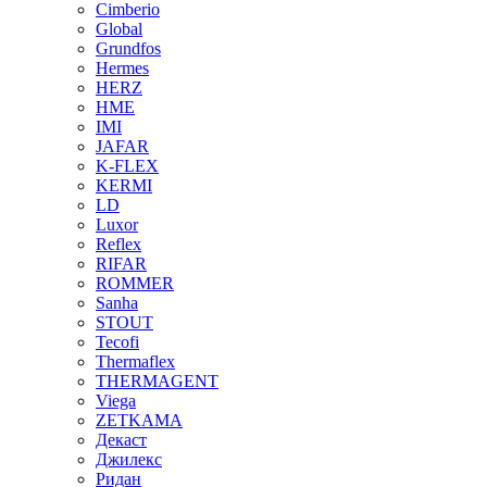
Cimberio
Global
Grundfos
Hermes
HERZ
HME
IMI
JAFAR
K-FLEX
KERMI
LD
Luxor
Reflex
RIFAR
ROMMER
Sanha
STOUT
Tecofi
Thermaflex
THERMAGENT
Viega
ZETKAMA
Декаст
Джилекс
Ридан