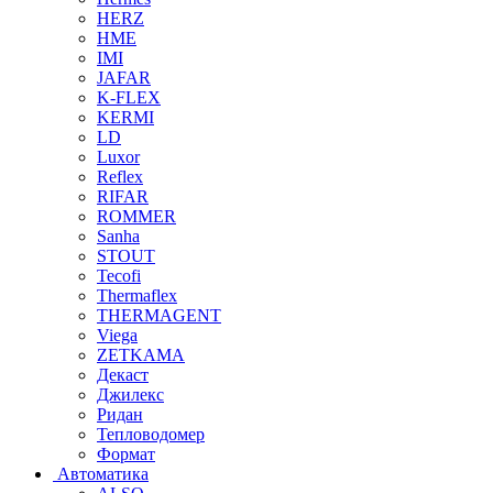
HERZ
HME
IMI
JAFAR
K-FLEX
KERMI
LD
Luxor
Reflex
RIFAR
ROMMER
Sanha
STOUT
Tecofi
Thermaflex
THERMAGENT
Viega
ZETKAMA
Декаст
Джилекс
Ридан
Тепловодомер
Формат
Автоматика