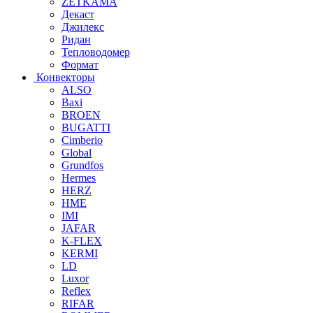
ZETKAMA
Декаст
Джилекс
Ридан
Тепловодомер
Формат
Конвекторы
ALSO
Baxi
BROEN
BUGATTI
Cimberio
Global
Grundfos
Hermes
HERZ
HME
IMI
JAFAR
K-FLEX
KERMI
LD
Luxor
Reflex
RIFAR