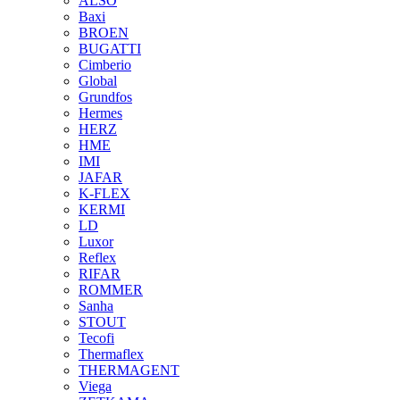
ALSO
Baxi
BROEN
BUGATTI
Cimberio
Global
Grundfos
Hermes
HERZ
HME
IMI
JAFAR
K-FLEX
KERMI
LD
Luxor
Reflex
RIFAR
ROMMER
Sanha
STOUT
Tecofi
Thermaflex
THERMAGENT
Viega