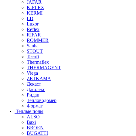
JAFAR
K-FLEX
KERMI
LD
Luxor
Reflex
RIFAR
ROMMER
Sanha
STOUT
Tecofi
Thermaflex
THERMAGENT
Viega
ZETKAMA
Декаст
Джилекс
Ридан
Тепловодомер
Формат
Теплые полы
ALSO
Baxi
BROEN
BUGATTI