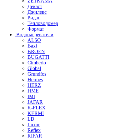
ZETKAMA
Декаст
Джилекс
Ридан
Тепловодомер
Формат
Водонагреватели
ALSO
Baxi
BROEN
BUGATTI
Cimberio
Global
Grundfos
Hermes
HERZ
HME
IMI
JAFAR
K-FLEX
KERMI
LD
Luxor
Reflex
RIFAR