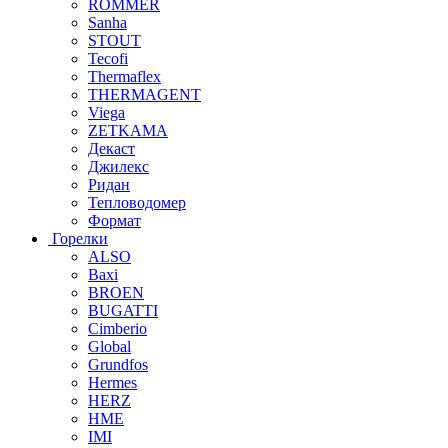
ROMMER
Sanha
STOUT
Tecofi
Thermaflex
THERMAGENT
Viega
ZETKAMA
Декаст
Джилекс
Ридан
Тепловодомер
Формат
Горелки
ALSO
Baxi
BROEN
BUGATTI
Cimberio
Global
Grundfos
Hermes
HERZ
HME
IMI