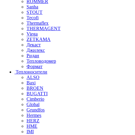
ROMMER
Sanha
STOUT
Tecofi
Thermaflex
THERMAGENT
Viega
ZETKAMA
Декаст
Джилекс
Ридан
Тепловодомер
Формат
Теплоносители
ALSO
Baxi
BROEN
BUGATTI
Cimberio
Global
Grundfos
Hermes
HERZ
HME
IMI