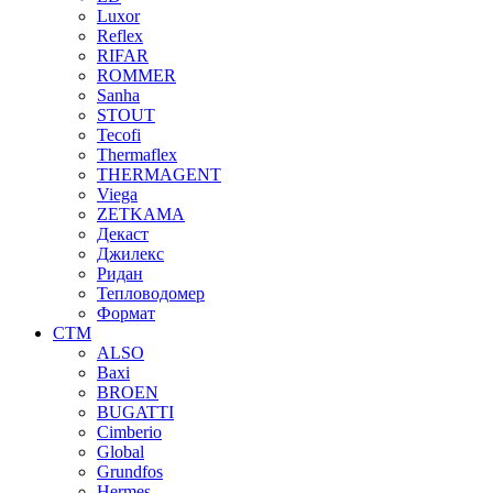
Luxor
Reflex
RIFAR
ROMMER
Sanha
STOUT
Tecofi
Thermaflex
THERMAGENT
Viega
ZETKAMA
Декаст
Джилекс
Ридан
Тепловодомер
Формат
СТМ
ALSO
Baxi
BROEN
BUGATTI
Cimberio
Global
Grundfos
Hermes