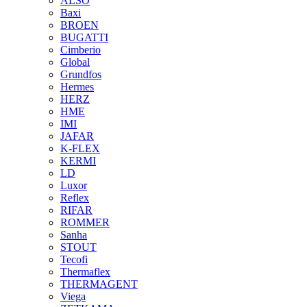
ALSO
Baxi
BROEN
BUGATTI
Cimberio
Global
Grundfos
Hermes
HERZ
HME
IMI
JAFAR
K-FLEX
KERMI
LD
Luxor
Reflex
RIFAR
ROMMER
Sanha
STOUT
Tecofi
Thermaflex
THERMAGENT
Viega