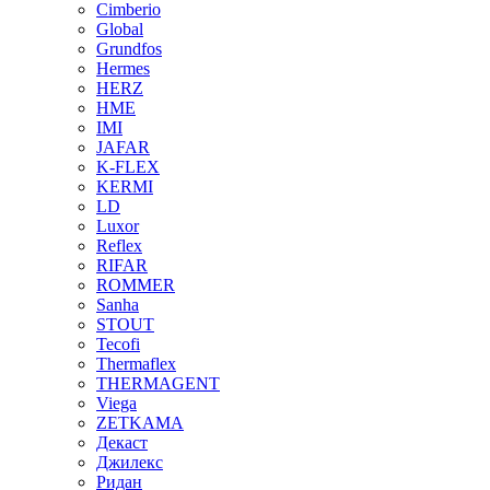
Cimberio
Global
Grundfos
Hermes
HERZ
HME
IMI
JAFAR
K-FLEX
KERMI
LD
Luxor
Reflex
RIFAR
ROMMER
Sanha
STOUT
Tecofi
Thermaflex
THERMAGENT
Viega
ZETKAMA
Декаст
Джилекс
Ридан