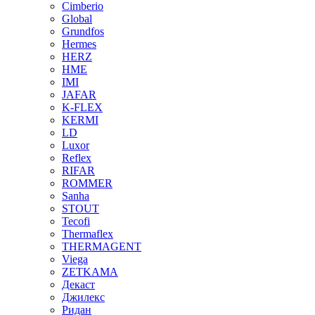
Cimberio
Global
Grundfos
Hermes
HERZ
HME
IMI
JAFAR
K-FLEX
KERMI
LD
Luxor
Reflex
RIFAR
ROMMER
Sanha
STOUT
Tecofi
Thermaflex
THERMAGENT
Viega
ZETKAMA
Декаст
Джилекс
Ридан