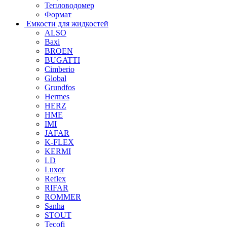
Тепловодомер
Формат
Емкости для жидкостей
ALSO
Baxi
BROEN
BUGATTI
Cimberio
Global
Grundfos
Hermes
HERZ
HME
IMI
JAFAR
K-FLEX
KERMI
LD
Luxor
Reflex
RIFAR
ROMMER
Sanha
STOUT
Tecofi