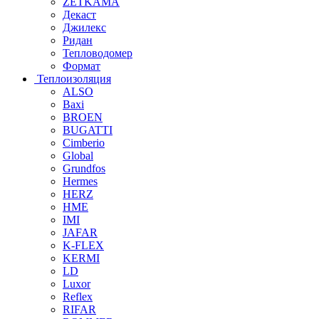
ZETKAMA
Декаст
Джилекс
Ридан
Тепловодомер
Формат
Теплоизоляция
ALSO
Baxi
BROEN
BUGATTI
Cimberio
Global
Grundfos
Hermes
HERZ
HME
IMI
JAFAR
K-FLEX
KERMI
LD
Luxor
Reflex
RIFAR