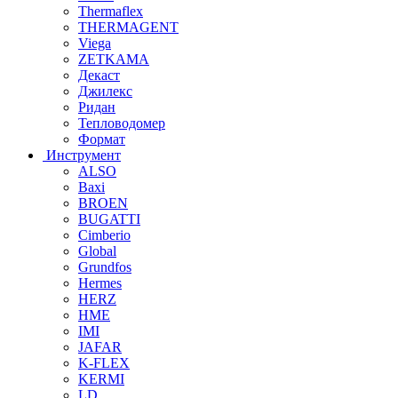
Thermaflex
THERMAGENT
Viega
ZETKAMA
Декаст
Джилекс
Ридан
Тепловодомер
Формат
Инструмент
ALSO
Baxi
BROEN
BUGATTI
Cimberio
Global
Grundfos
Hermes
HERZ
HME
IMI
JAFAR
K-FLEX
KERMI
LD