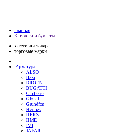
Главная
Каталоги и буклеты
категории товара
торговые марки
Арматура
ALSO
Baxi
BROEN
BUGATTI
Cimberio
Global
Grundfos
Hermes
HERZ
HME
IMI
JAFAR