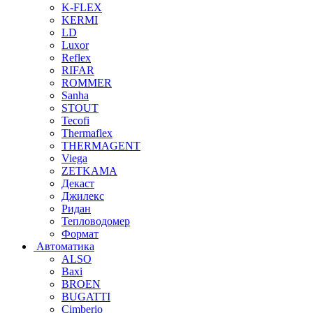
K-FLEX
KERMI
LD
Luxor
Reflex
RIFAR
ROMMER
Sanha
STOUT
Tecofi
Thermaflex
THERMAGENT
Viega
ZETKAMA
Декаст
Джилекс
Ридан
Тепловодомер
Формат
Автоматика
ALSO
Baxi
BROEN
BUGATTI
Cimberio