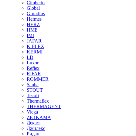
Cimberio
Global
Grundfos
Hermes
HERZ
HME
IMI
JAFAR
K-FLEX
KERMI
LD
Luxor
Reflex
RIFAR
ROMMER
Sanha
STOUT
Tecofi
Thermaflex
THERMAGENT
Viega
ZETKAMA
Декаст
Джилекс
Ридан