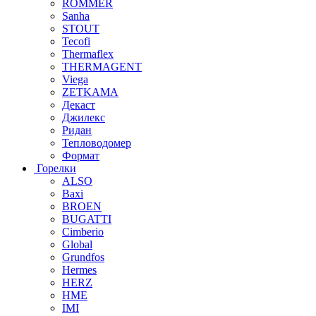
ROMMER
Sanha
STOUT
Tecofi
Thermaflex
THERMAGENT
Viega
ZETKAMA
Декаст
Джилекс
Ридан
Тепловодомер
Формат
Горелки
ALSO
Baxi
BROEN
BUGATTI
Cimberio
Global
Grundfos
Hermes
HERZ
HME
IMI