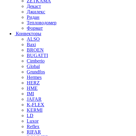
ZETKAMA
Декаст
Джилекс
Ридан
Тепловодомер
Формат
Конвекторы
ALSO
Baxi
BROEN
BUGATTI
Cimberio
Global
Grundfos
Hermes
HERZ
HME
IMI
JAFAR
K-FLEX
KERMI
LD
Luxor
Reflex
RIFAR