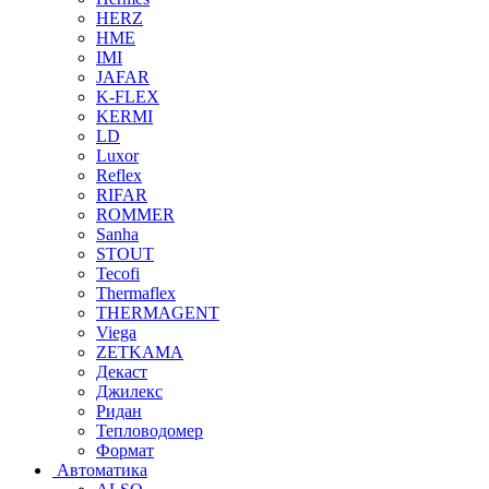
HERZ
HME
IMI
JAFAR
K-FLEX
KERMI
LD
Luxor
Reflex
RIFAR
ROMMER
Sanha
STOUT
Tecofi
Thermaflex
THERMAGENT
Viega
ZETKAMA
Декаст
Джилекс
Ридан
Тепловодомер
Формат
Автоматика