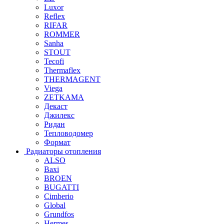
Luxor
Reflex
RIFAR
ROMMER
Sanha
STOUT
Tecofi
Thermaflex
THERMAGENT
Viega
ZETKAMA
Декаст
Джилекс
Ридан
Тепловодомер
Формат
Радиаторы отопления
ALSO
Baxi
BROEN
BUGATTI
Cimberio
Global
Grundfos
Hermes