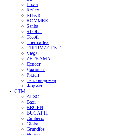
Luxor
Reflex
RIFAR
ROMMER
Sanha
STOUT
Tecofi
Thermaflex
THERMAGENT
Viega
ZETKAMA
Декаст
Джилекс
Ридан
Тепловодомер
Формат
СТМ
ALSO
Baxi
BROEN
BUGATTI
Cimberio
Global
Grundfos
Hermes