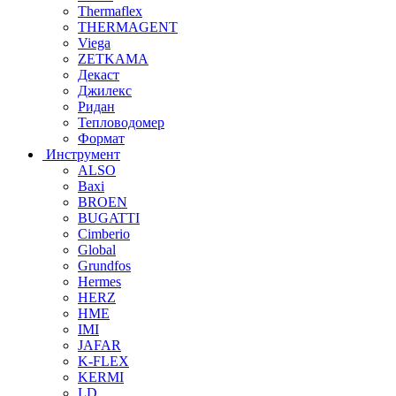
Thermaflex
THERMAGENT
Viega
ZETKAMA
Декаст
Джилекс
Ридан
Тепловодомер
Формат
Инструмент
ALSO
Baxi
BROEN
BUGATTI
Cimberio
Global
Grundfos
Hermes
HERZ
HME
IMI
JAFAR
K-FLEX
KERMI
LD