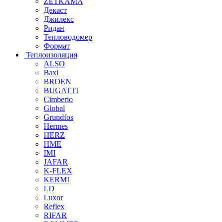
ZETKAMA
Декаст
Джилекс
Ридан
Тепловодомер
Формат
Теплоизоляция
ALSO
Baxi
BROEN
BUGATTI
Cimberio
Global
Grundfos
Hermes
HERZ
HME
IMI
JAFAR
K-FLEX
KERMI
LD
Luxor
Reflex
RIFAR