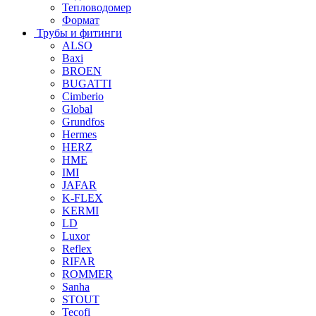
Тепловодомер
Формат
Трубы и фитинги
ALSO
Baxi
BROEN
BUGATTI
Cimberio
Global
Grundfos
Hermes
HERZ
HME
IMI
JAFAR
K-FLEX
KERMI
LD
Luxor
Reflex
RIFAR
ROMMER
Sanha
STOUT
Tecofi