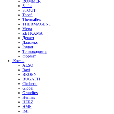
ROMMER
Sanha
STOUT
Tecofi
Thermaflex
THERMAGENT
Viega
ZETKAMA
Декаст
Джилекс
Ридан
Тепловодомер
Формат
Котлы
ALSO
Baxi
BROEN
BUGATTI
Cimberio
Global
Grundfos
Hermes
HERZ
HME
IMI