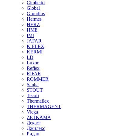
Cimberio
Global
Grundfos
Hermes
HERZ
HME
IMI
JAFAR
K-FLEX
KERMI
LD
Luxor
Reflex
RIFAR
ROMMER
Sanha
STOUT
Tecofi
Thermaflex
THERMAGENT
Viega
ZETKAMA
Декаст
Джилекс
Ридан