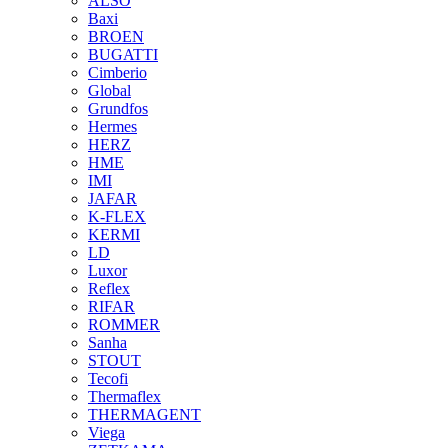
ALSO
Baxi
BROEN
BUGATTI
Cimberio
Global
Grundfos
Hermes
HERZ
HME
IMI
JAFAR
K-FLEX
KERMI
LD
Luxor
Reflex
RIFAR
ROMMER
Sanha
STOUT
Tecofi
Thermaflex
THERMAGENT
Viega