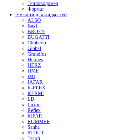
Тепловодомер
Формат
Емкости для жидкостей
ALSO
Baxi
BROEN
BUGATTI
Cimberio
Global
Grundfos
Hermes
HERZ
HME
IMI
JAFAR
K-FLEX
KERMI
LD
Luxor
Reflex
RIFAR
ROMMER
Sanha
STOUT
Tecofi