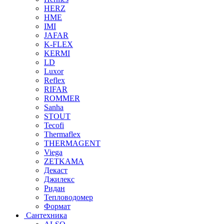
HERZ
HME
IMI
JAFAR
K-FLEX
KERMI
LD
Luxor
Reflex
RIFAR
ROMMER
Sanha
STOUT
Tecofi
Thermaflex
THERMAGENT
Viega
ZETKAMA
Декаст
Джилекс
Ридан
Тепловодомер
Формат
Сантехника