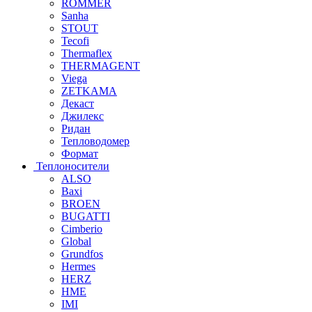
ROMMER
Sanha
STOUT
Tecofi
Thermaflex
THERMAGENT
Viega
ZETKAMA
Декаст
Джилекс
Ридан
Тепловодомер
Формат
Теплоносители
ALSO
Baxi
BROEN
BUGATTI
Cimberio
Global
Grundfos
Hermes
HERZ
HME
IMI