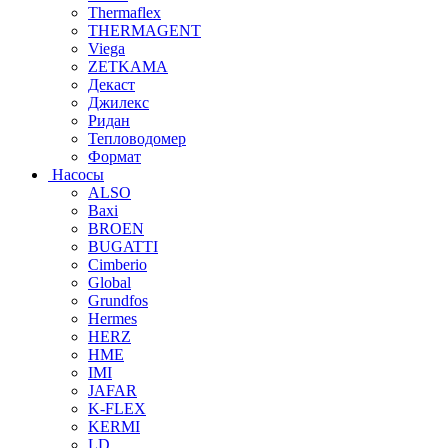
Thermaflex
THERMAGENT
Viega
ZETKAMA
Декаст
Джилекс
Ридан
Тепловодомер
Формат
Насосы
ALSO
Baxi
BROEN
BUGATTI
Cimberio
Global
Grundfos
Hermes
HERZ
HME
IMI
JAFAR
K-FLEX
KERMI
LD