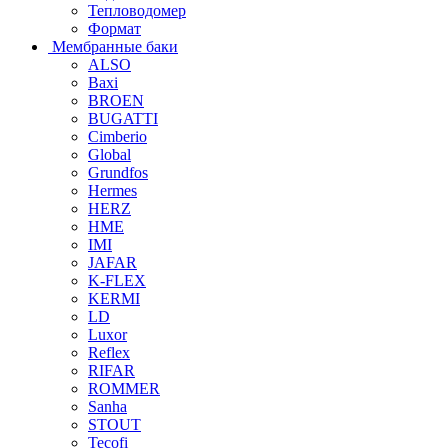
Тепловодомер
Формат
Мембранные баки
ALSO
Baxi
BROEN
BUGATTI
Cimberio
Global
Grundfos
Hermes
HERZ
HME
IMI
JAFAR
K-FLEX
KERMI
LD
Luxor
Reflex
RIFAR
ROMMER
Sanha
STOUT
Tecofi