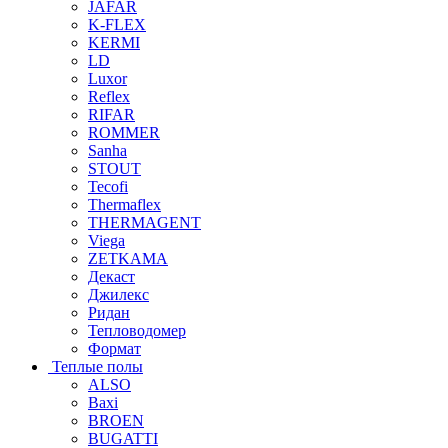
JAFAR
K-FLEX
KERMI
LD
Luxor
Reflex
RIFAR
ROMMER
Sanha
STOUT
Tecofi
Thermaflex
THERMAGENT
Viega
ZETKAMA
Декаст
Джилекс
Ридан
Тепловодомер
Формат
Теплые полы
ALSO
Baxi
BROEN
BUGATTI