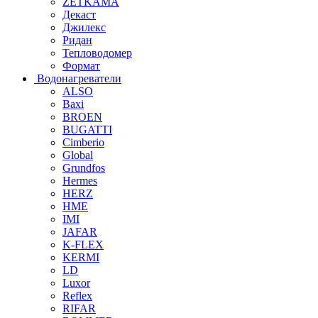
ZETKAMA
Декаст
Джилекс
Ридан
Тепловодомер
Формат
Водонагреватели
ALSO
Baxi
BROEN
BUGATTI
Cimberio
Global
Grundfos
Hermes
HERZ
HME
IMI
JAFAR
K-FLEX
KERMI
LD
Luxor
Reflex
RIFAR