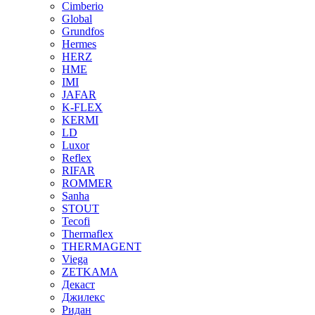
Cimberio
Global
Grundfos
Hermes
HERZ
HME
IMI
JAFAR
K-FLEX
KERMI
LD
Luxor
Reflex
RIFAR
ROMMER
Sanha
STOUT
Tecofi
Thermaflex
THERMAGENT
Viega
ZETKAMA
Декаст
Джилекс
Ридан