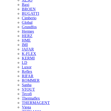
ALSO
Baxi
BROEN
BUGATTI
Cimberio
Global
Grundfos
Hermes
HERZ
HME
IMI
JAFAR
K-FLEX
KERMI
LD
Luxor
Reflex
RIFAR
ROMMER
Sanha
STOUT
Tecofi
Thermaflex
THERMAGENT
Viega