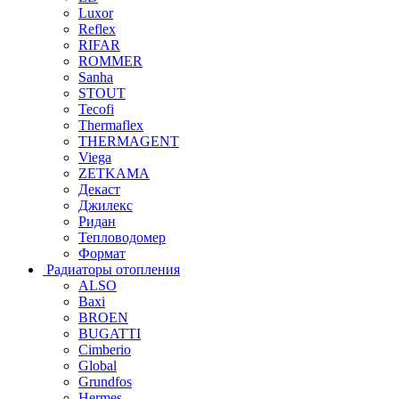
Luxor
Reflex
RIFAR
ROMMER
Sanha
STOUT
Tecofi
Thermaflex
THERMAGENT
Viega
ZETKAMA
Декаст
Джилекс
Ридан
Тепловодомер
Формат
Радиаторы отопления
ALSO
Baxi
BROEN
BUGATTI
Cimberio
Global
Grundfos
Hermes