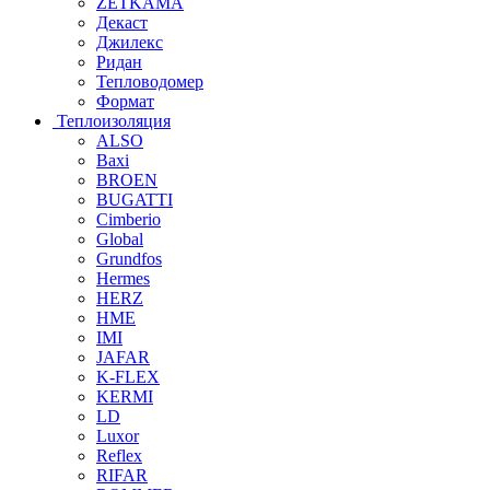
ZETKAMA
Декаст
Джилекс
Ридан
Тепловодомер
Формат
Теплоизоляция
ALSO
Baxi
BROEN
BUGATTI
Cimberio
Global
Grundfos
Hermes
HERZ
HME
IMI
JAFAR
K-FLEX
KERMI
LD
Luxor
Reflex
RIFAR