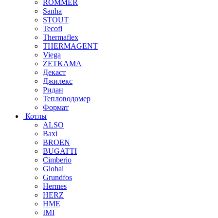
ROMMER
Sanha
STOUT
Tecofi
Thermaflex
THERMAGENT
Viega
ZETKAMA
Декаст
Джилекс
Ридан
Тепловодомер
Формат
Котлы
ALSO
Baxi
BROEN
BUGATTI
Cimberio
Global
Grundfos
Hermes
HERZ
HME
IMI