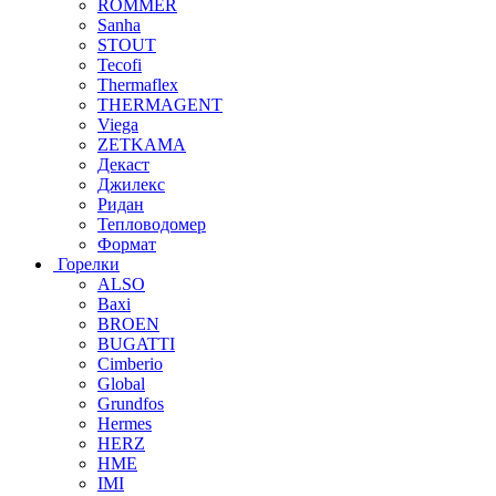
ROMMER
Sanha
STOUT
Tecofi
Thermaflex
THERMAGENT
Viega
ZETKAMA
Декаст
Джилекс
Ридан
Тепловодомер
Формат
Горелки
ALSO
Baxi
BROEN
BUGATTI
Cimberio
Global
Grundfos
Hermes
HERZ
HME
IMI