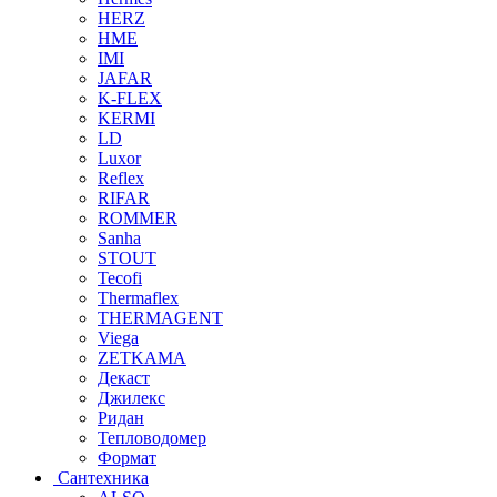
HERZ
HME
IMI
JAFAR
K-FLEX
KERMI
LD
Luxor
Reflex
RIFAR
ROMMER
Sanha
STOUT
Tecofi
Thermaflex
THERMAGENT
Viega
ZETKAMA
Декаст
Джилекс
Ридан
Тепловодомер
Формат
Сантехника