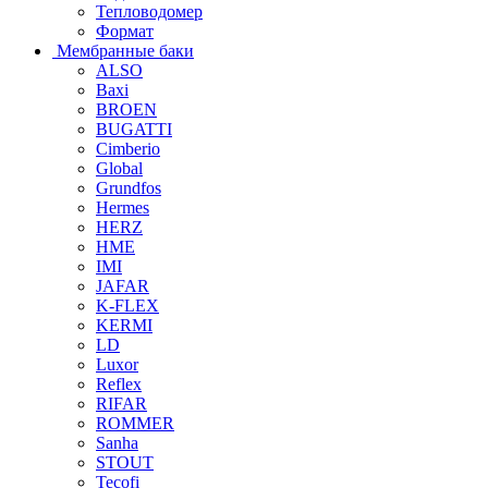
Тепловодомер
Формат
Мембранные баки
ALSO
Baxi
BROEN
BUGATTI
Cimberio
Global
Grundfos
Hermes
HERZ
HME
IMI
JAFAR
K-FLEX
KERMI
LD
Luxor
Reflex
RIFAR
ROMMER
Sanha
STOUT
Tecofi