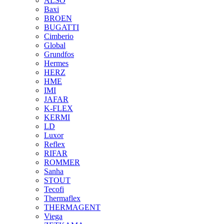
ALSO
Baxi
BROEN
BUGATTI
Cimberio
Global
Grundfos
Hermes
HERZ
HME
IMI
JAFAR
K-FLEX
KERMI
LD
Luxor
Reflex
RIFAR
ROMMER
Sanha
STOUT
Tecofi
Thermaflex
THERMAGENT
Viega