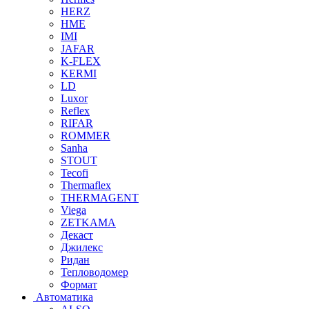
HERZ
HME
IMI
JAFAR
K-FLEX
KERMI
LD
Luxor
Reflex
RIFAR
ROMMER
Sanha
STOUT
Tecofi
Thermaflex
THERMAGENT
Viega
ZETKAMA
Декаст
Джилекс
Ридан
Тепловодомер
Формат
Автоматика