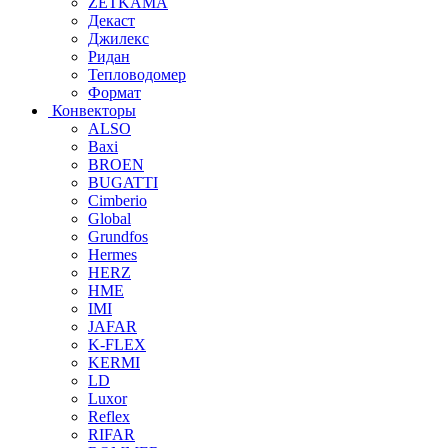
ZETKAMA
Декаст
Джилекс
Ридан
Тепловодомер
Формат
Конвекторы
ALSO
Baxi
BROEN
BUGATTI
Cimberio
Global
Grundfos
Hermes
HERZ
HME
IMI
JAFAR
K-FLEX
KERMI
LD
Luxor
Reflex
RIFAR