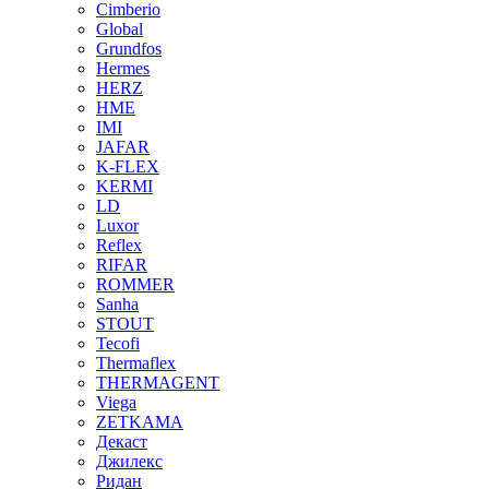
Cimberio
Global
Grundfos
Hermes
HERZ
HME
IMI
JAFAR
K-FLEX
KERMI
LD
Luxor
Reflex
RIFAR
ROMMER
Sanha
STOUT
Tecofi
Thermaflex
THERMAGENT
Viega
ZETKAMA
Декаст
Джилекс
Ридан