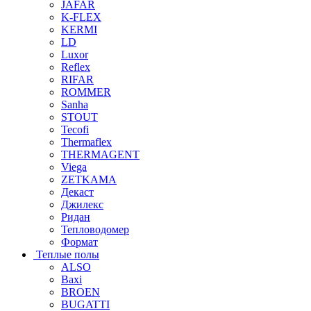
JAFAR
K-FLEX
KERMI
LD
Luxor
Reflex
RIFAR
ROMMER
Sanha
STOUT
Tecofi
Thermaflex
THERMAGENT
Viega
ZETKAMA
Декаст
Джилекс
Ридан
Тепловодомер
Формат
Теплые полы
ALSO
Baxi
BROEN
BUGATTI