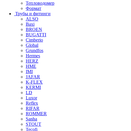
Тепловодомер
Формат
Трубы и фитинги
ALSO
Baxi
BROEN
BUGATTI
Cimberio
Global
Grundfos
Hermes
HERZ
HME
IMI
JAFAR
K-FLEX
KERMI
LD
Luxor
Reflex
RIFAR
ROMMER
Sanha
STOUT
Tecofi