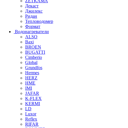
ZETKAMA
Декаст
Джилекс
Ридан
Тепловодомер
Формат
Водонагреватели
ALSO
Baxi
BROEN
BUGATTI
Cimberio
Global
Grundfos
Hermes
HERZ
HME
IMI
JAFAR
K-FLEX
KERMI
LD
Luxor
Reflex
RIFAR