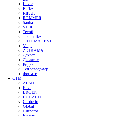
Luxor
Reflex
RIFAR
ROMMER
Sanha
STOUT
Tecofi
Thermaflex
THERMAGENT
Viega
ZETKAMA
Декаст
Джилекс
Ридан
Тепловодомер
Формат
СТМ
ALSO
Baxi
BROEN
BUGATTI
Cimberio
Global
Grundfos
Hermes