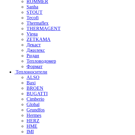
ROMMER
Sanha
STOUT
Tecofi
Thermaflex
THERMAGENT
Viega
ZETKAMA
Декаст
Джилекс
Ридан
Тепловодомер
Формат
Теплоносители
ALSO
Baxi
BROEN
BUGATTI
Cimberio
Global
Grundfos
Hermes
HERZ
HME
IMI