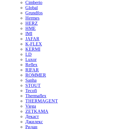
Cimberio
Global
Grundfos
Hermes
HERZ
HME
IMI
JAFAR
K-FLEX
KERMI
LD
Luxor
Reflex
RIFAR
ROMMER
Sanha
STOUT
Tecofi
Thermaflex
THERMAGENT
Viega
ZETKAMA
Декаст
Джилекс
Ридан