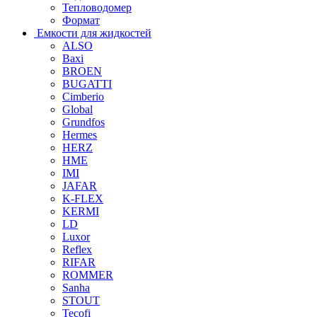
Тепловодомер
Формат
Емкости для жидкостей
ALSO
Baxi
BROEN
BUGATTI
Cimberio
Global
Grundfos
Hermes
HERZ
HME
IMI
JAFAR
K-FLEX
KERMI
LD
Luxor
Reflex
RIFAR
ROMMER
Sanha
STOUT
Tecofi