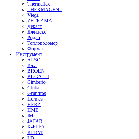
Thermaflex
THERMAGENT
Viega
ZETKAMA
Декаст
Джилекс
Ридан
Тепловодомер
Формат
Инструмент
ALSO
Baxi
BROEN
BUGATTI
Cimberio
Global
Grundfos
Hermes
HERZ
HME
IMI
JAFAR
K-FLEX
KERMI
LD