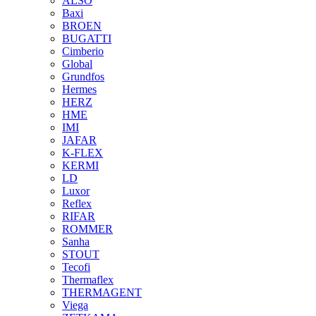
ALSO
Baxi
BROEN
BUGATTI
Cimberio
Global
Grundfos
Hermes
HERZ
HME
IMI
JAFAR
K-FLEX
KERMI
LD
Luxor
Reflex
RIFAR
ROMMER
Sanha
STOUT
Tecofi
Thermaflex
THERMAGENT
Viega