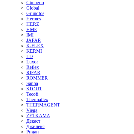
Cimberio
Global
Grundfos
Hermes
HERZ
HME
IMI
JAFAR
K-FLEX
KERMI
LD
Luxor
Reflex
RIFAR
ROMMER
Sanha
STOUT
Tecofi
Thermaflex
THERMAGENT
Viega
ZETKAMA
Декаст
Джилекс
Ридан