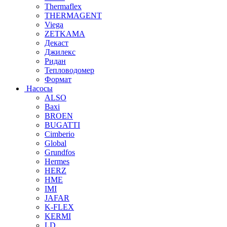
Thermaflex
THERMAGENT
Viega
ZETKAMA
Декаст
Джилекс
Ридан
Тепловодомер
Формат
Насосы
ALSO
Baxi
BROEN
BUGATTI
Cimberio
Global
Grundfos
Hermes
HERZ
HME
IMI
JAFAR
K-FLEX
KERMI
LD