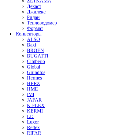
ZETKAMA
Декаст
Джилекс
Ридан
Тепловодомер
Формат
Конвекторы
ALSO
Baxi
BROEN
BUGATTI
Cimberio
Global
Grundfos
Hermes
HERZ
HME
IMI
JAFAR
K-FLEX
KERMI
LD
Luxor
Reflex
RIFAR