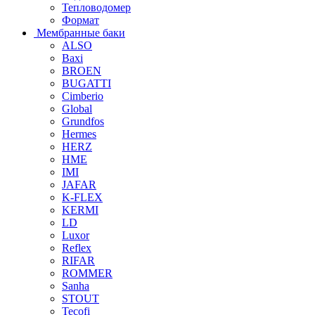
Тепловодомер
Формат
Мембранные баки
ALSO
Baxi
BROEN
BUGATTI
Cimberio
Global
Grundfos
Hermes
HERZ
HME
IMI
JAFAR
K-FLEX
KERMI
LD
Luxor
Reflex
RIFAR
ROMMER
Sanha
STOUT
Tecofi