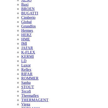
ALSO
Baxi
BROEN
BUGATTI
Cimberio
Global
Grundfos
Hermes
HERZ
HME
IMI
JAFAR
K-FLEX
KERMI
LD
Luxor
Reflex
RIFAR
ROMMER
Sanha
STOUT
Tecofi
Thermaflex
THERMAGENT
Viega