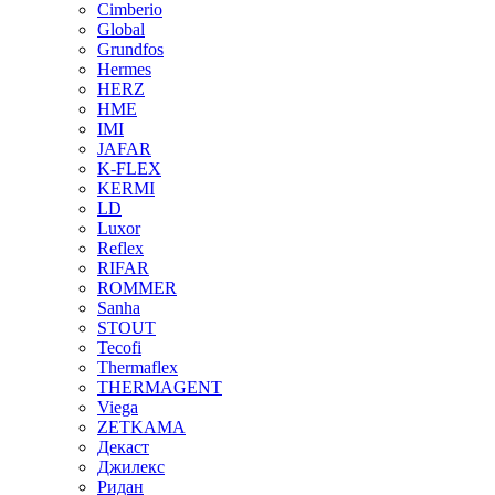
Cimberio
Global
Grundfos
Hermes
HERZ
HME
IMI
JAFAR
K-FLEX
KERMI
LD
Luxor
Reflex
RIFAR
ROMMER
Sanha
STOUT
Tecofi
Thermaflex
THERMAGENT
Viega
ZETKAMA
Декаст
Джилекс
Ридан