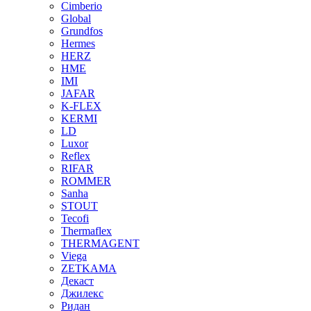
Cimberio
Global
Grundfos
Hermes
HERZ
HME
IMI
JAFAR
K-FLEX
KERMI
LD
Luxor
Reflex
RIFAR
ROMMER
Sanha
STOUT
Tecofi
Thermaflex
THERMAGENT
Viega
ZETKAMA
Декаст
Джилекс
Ридан