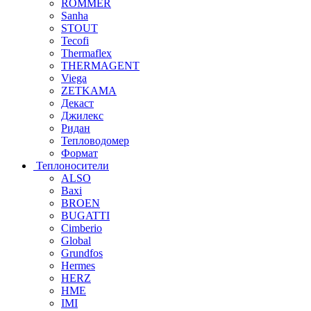
ROMMER
Sanha
STOUT
Tecofi
Thermaflex
THERMAGENT
Viega
ZETKAMA
Декаст
Джилекс
Ридан
Тепловодомер
Формат
Теплоносители
ALSO
Baxi
BROEN
BUGATTI
Cimberio
Global
Grundfos
Hermes
HERZ
HME
IMI