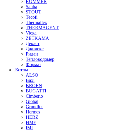
ROMMER
Sanha
STOUT
Tecofi
Thermaflex
THERMAGENT
Viega
ZETKAMA
Декаст
Джилекс
Ридан
Тепловодомер
Формат
Котлы
ALSO
Baxi
BROEN
BUGATTI
Cimberio
Global
Grundfos
Hermes
HERZ
HME
IMI