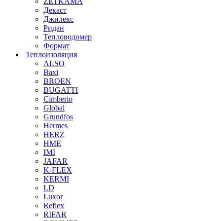
ZETKAMA
Декаст
Джилекс
Ридан
Тепловодомер
Формат
Теплоизоляция
ALSO
Baxi
BROEN
BUGATTI
Cimberio
Global
Grundfos
Hermes
HERZ
HME
IMI
JAFAR
K-FLEX
KERMI
LD
Luxor
Reflex
RIFAR