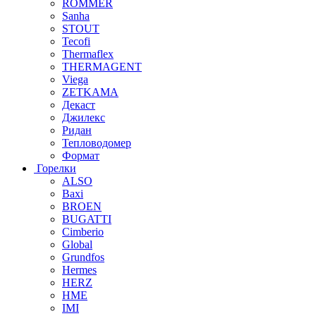
ROMMER
Sanha
STOUT
Tecofi
Thermaflex
THERMAGENT
Viega
ZETKAMA
Декаст
Джилекс
Ридан
Тепловодомер
Формат
Горелки
ALSO
Baxi
BROEN
BUGATTI
Cimberio
Global
Grundfos
Hermes
HERZ
HME
IMI