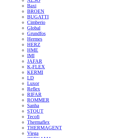
ALSO
Baxi
BROEN
BUGATTI
Cimberio
Global
Grundfos
Hermes
HERZ
HME
IMI
JAFAR
K-FLEX
KERMI
LD
Luxor
Reflex
RIFAR
ROMMER
Sanha
STOUT
Tecofi
Thermaflex
THERMAGENT
Viega