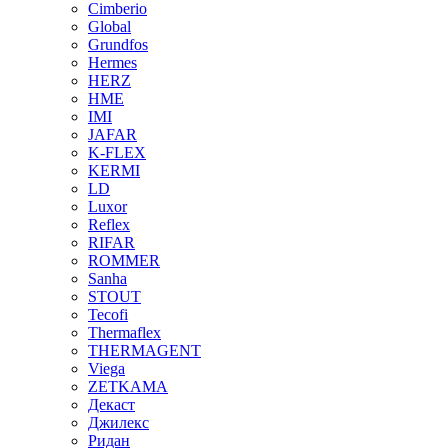
Cimberio
Global
Grundfos
Hermes
HERZ
HME
IMI
JAFAR
K-FLEX
KERMI
LD
Luxor
Reflex
RIFAR
ROMMER
Sanha
STOUT
Tecofi
Thermaflex
THERMAGENT
Viega
ZETKAMA
Декаст
Джилекс
Ридан