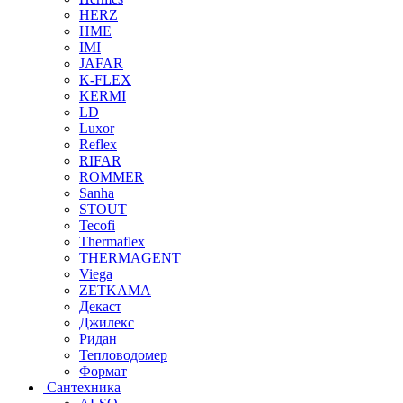
HERZ
HME
IMI
JAFAR
K-FLEX
KERMI
LD
Luxor
Reflex
RIFAR
ROMMER
Sanha
STOUT
Tecofi
Thermaflex
THERMAGENT
Viega
ZETKAMA
Декаст
Джилекс
Ридан
Тепловодомер
Формат
Сантехника