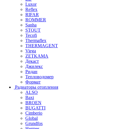
Luxor
Reflex
RIFAR
ROMMER
Sanha
STOUT
Tecofi
Thermaflex
THERMAGENT
Viega
ZETKAMA
Декаст
Джилекс
Ридан
Тепловодомер
Формат
Радиаторы отопления
ALSO
Baxi
BROEN
BUGATTI
Cimberio
Global
Grundfos
Hermes