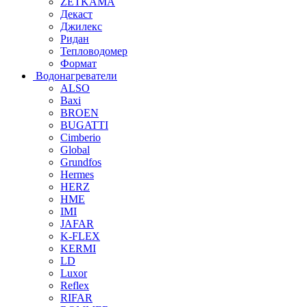
ZETKAMA
Декаст
Джилекс
Ридан
Тепловодомер
Формат
Водонагреватели
ALSO
Baxi
BROEN
BUGATTI
Cimberio
Global
Grundfos
Hermes
HERZ
HME
IMI
JAFAR
K-FLEX
KERMI
LD
Luxor
Reflex
RIFAR