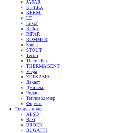
JAFAR
K-FLEX
KERMI
LD
Luxor
Reflex
RIFAR
ROMMER
Sanha
STOUT
Tecofi
Thermaflex
THERMAGENT
Viega
ZETKAMA
Декаст
Джилекс
Ридан
Тепловодомер
Формат
Теплые полы
ALSO
Baxi
BROEN
BUGATTI