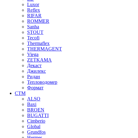
Luxor
Reflex
RIFAR
ROMMER
Sanha
STOUT
Tecofi
Thermaflex
THERMAGENT
Viega
ZETKAMA
Декаст
Джилекс
Ридан
Тепловодомер
Формат
СТМ
ALSO
Baxi
BROEN
BUGATTI
Cimberio
Global
Grundfos
Hermes