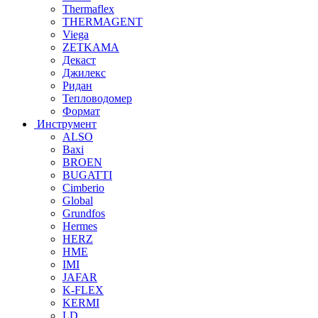
Thermaflex
THERMAGENT
Viega
ZETKAMA
Декаст
Джилекс
Ридан
Тепловодомер
Формат
Инструмент
ALSO
Baxi
BROEN
BUGATTI
Cimberio
Global
Grundfos
Hermes
HERZ
HME
IMI
JAFAR
K-FLEX
KERMI
LD