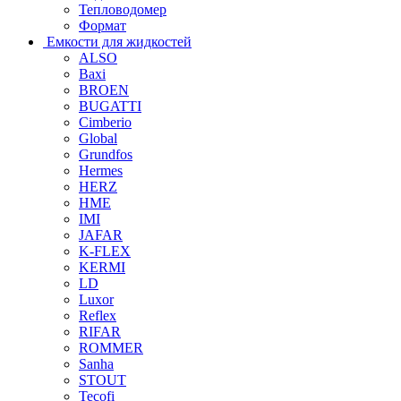
Тепловодомер
Формат
Емкости для жидкостей
ALSO
Baxi
BROEN
BUGATTI
Cimberio
Global
Grundfos
Hermes
HERZ
HME
IMI
JAFAR
K-FLEX
KERMI
LD
Luxor
Reflex
RIFAR
ROMMER
Sanha
STOUT
Tecofi