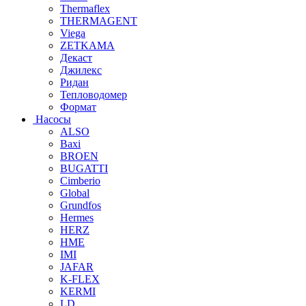
Thermaflex
THERMAGENT
Viega
ZETKAMA
Декаст
Джилекс
Ридан
Тепловодомер
Формат
Насосы
ALSO
Baxi
BROEN
BUGATTI
Cimberio
Global
Grundfos
Hermes
HERZ
HME
IMI
JAFAR
K-FLEX
KERMI
LD