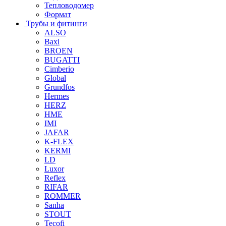
Тепловодомер
Формат
Трубы и фитинги
ALSO
Baxi
BROEN
BUGATTI
Cimberio
Global
Grundfos
Hermes
HERZ
HME
IMI
JAFAR
K-FLEX
KERMI
LD
Luxor
Reflex
RIFAR
ROMMER
Sanha
STOUT
Tecofi