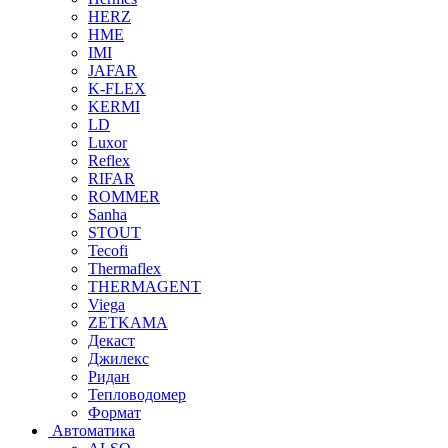
HERZ
HME
IMI
JAFAR
K-FLEX
KERMI
LD
Luxor
Reflex
RIFAR
ROMMER
Sanha
STOUT
Tecofi
Thermaflex
THERMAGENT
Viega
ZETKAMA
Декаст
Джилекс
Ридан
Тепловодомер
Формат
Автоматика