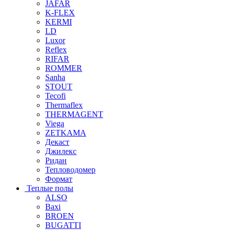
JAFAR
K-FLEX
KERMI
LD
Luxor
Reflex
RIFAR
ROMMER
Sanha
STOUT
Tecofi
Thermaflex
THERMAGENT
Viega
ZETKAMA
Декаст
Джилекс
Ридан
Тепловодомер
Формат
Теплые полы
ALSO
Baxi
BROEN
BUGATTI