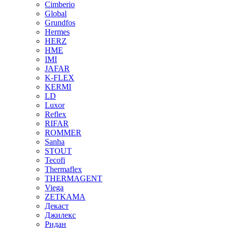
Cimberio
Global
Grundfos
Hermes
HERZ
HME
IMI
JAFAR
K-FLEX
KERMI
LD
Luxor
Reflex
RIFAR
ROMMER
Sanha
STOUT
Tecofi
Thermaflex
THERMAGENT
Viega
ZETKAMA
Декаст
Джилекс
Ридан