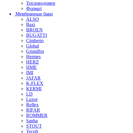
Тепловодомер
Формат
Мембранные баки
ALSO
Baxi
BROEN
BUGATTI
Cimberio
Global
Grundfos
Hermes
HERZ
HME
IMI
JAFAR
K-FLEX
KERMI
LD
Luxor
Reflex
RIFAR
ROMMER
Sanha
STOUT
Tecofi