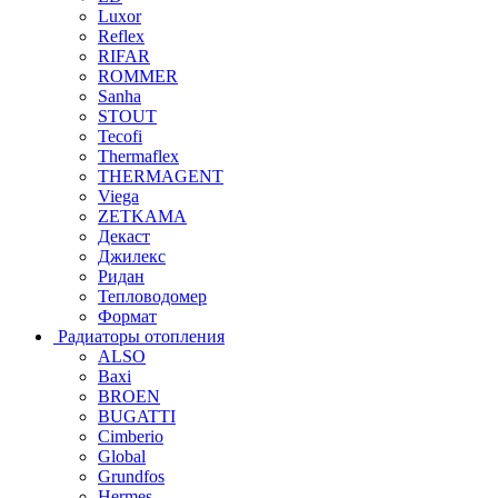
Luxor
Reflex
RIFAR
ROMMER
Sanha
STOUT
Tecofi
Thermaflex
THERMAGENT
Viega
ZETKAMA
Декаст
Джилекс
Ридан
Тепловодомер
Формат
Радиаторы отопления
ALSO
Baxi
BROEN
BUGATTI
Cimberio
Global
Grundfos
Hermes