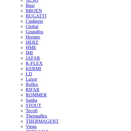
ALSO
Baxi
BROEN
BUGATTI
Cimberio
Global
Grundfos
Hermes
HERZ
HME
IMI
JAFAR
K-FLEX
KERMI
LD
Luxor
Reflex
RIFAR
ROMMER
Sanha
STOUT
Tecofi
Thermaflex
THERMAGENT
Viega