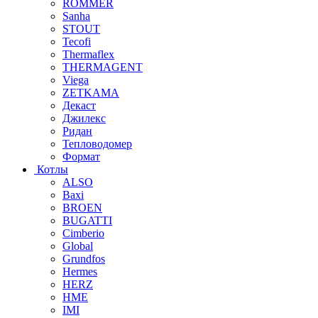
ROMMER
Sanha
STOUT
Tecofi
Thermaflex
THERMAGENT
Viega
ZETKAMA
Декаст
Джилекс
Ридан
Тепловодомер
Формат
Котлы
ALSO
Baxi
BROEN
BUGATTI
Cimberio
Global
Grundfos
Hermes
HERZ
HME
IMI