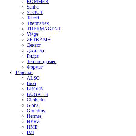
ROMMER
Sanha
STOUT
Tecofi
Thermaflex
THERMAGENT
Viega
ZETKAMA
Декаст
Джилекс
Ридан
Тепловодомер
Формат
Горелки
ALSO
Baxi
BROEN
BUGATTI
Cimberio
Global
Grundfos
Hermes
HERZ
HME
IMI