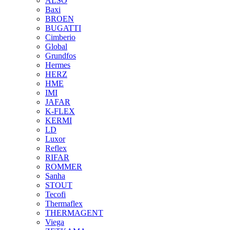
ALSO
Baxi
BROEN
BUGATTI
Cimberio
Global
Grundfos
Hermes
HERZ
HME
IMI
JAFAR
K-FLEX
KERMI
LD
Luxor
Reflex
RIFAR
ROMMER
Sanha
STOUT
Tecofi
Thermaflex
THERMAGENT
Viega