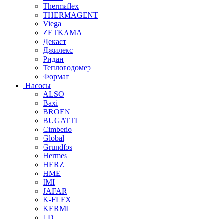
Thermaflex
THERMAGENT
Viega
ZETKAMA
Декаст
Джилекс
Ридан
Тепловодомер
Формат
Насосы
ALSO
Baxi
BROEN
BUGATTI
Cimberio
Global
Grundfos
Hermes
HERZ
HME
IMI
JAFAR
K-FLEX
KERMI
LD