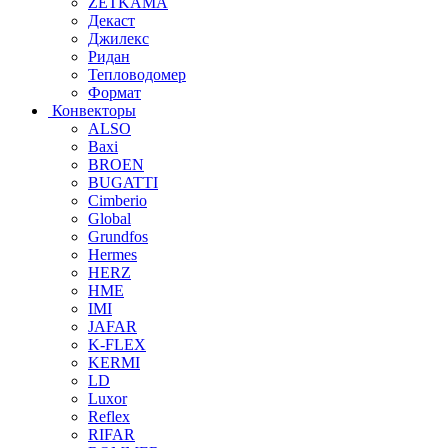
ZETKAMA
Декаст
Джилекс
Ридан
Тепловодомер
Формат
Конвекторы
ALSO
Baxi
BROEN
BUGATTI
Cimberio
Global
Grundfos
Hermes
HERZ
HME
IMI
JAFAR
K-FLEX
KERMI
LD
Luxor
Reflex
RIFAR