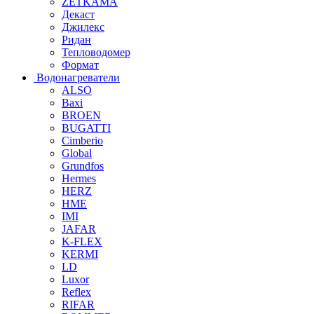
ZETKAMA
Декаст
Джилекс
Ридан
Тепловодомер
Формат
Водонагреватели
ALSO
Baxi
BROEN
BUGATTI
Cimberio
Global
Grundfos
Hermes
HERZ
HME
IMI
JAFAR
K-FLEX
KERMI
LD
Luxor
Reflex
RIFAR