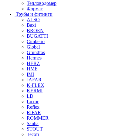
Тепловодомер
Формат
Трубы и фитинги
ALSO
Baxi
BROEN
BUGATTI
Cimberio
Global
Grundfos
Hermes
HERZ
HME
IMI
JAFAR
K-FLEX
KERMI
LD
Luxor
Reflex
RIFAR
ROMMER
Sanha
STOUT
Tecofi