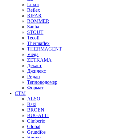
Luxor
Reflex
RIFAR
ROMMER
Sanha
STOUT
Tecofi
Thermaflex
THERMAGENT
Viega
ZETKAMA
Декаст
Джилекс
Ридан
Тепловодомер
Формат
СТМ
ALSO
Baxi
BROEN
BUGATTI
Cimberio
Global
Grundfos
Hermes