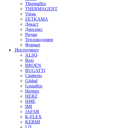
Thermaflex
THERMAGENT
Viega
ZETKAMA
Декаст
Джилекс
Ридан
Тепловодомер
Формат
Инструмент
ALSO
Baxi
BROEN
BUGATTI
Cimberio
Global
Grundfos
Hermes
HERZ
HME
IMI
JAFAR
K-FLEX
KERMI
LD