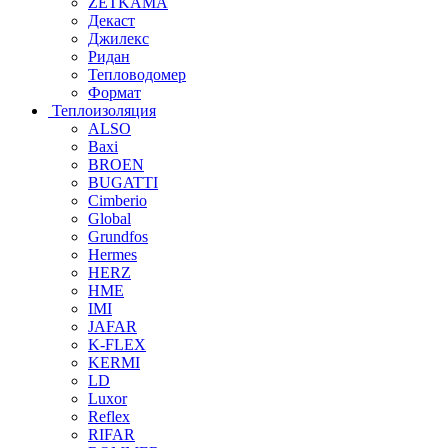
ZETKAMA
Декаст
Джилекс
Ридан
Тепловодомер
Формат
Теплоизоляция
ALSO
Baxi
BROEN
BUGATTI
Cimberio
Global
Grundfos
Hermes
HERZ
HME
IMI
JAFAR
K-FLEX
KERMI
LD
Luxor
Reflex
RIFAR