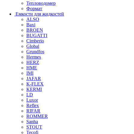
Тепловодомер
Формат
Емкости для жидкостей
ALSO
Baxi
BROEN
BUGATTI
Cimberio
Global
Grundfos
Hermes
HERZ
HME
IMI
JAFAR
K-FLEX
KERMI
LD
Luxor
Reflex
RIFAR
ROMMER
Sanha
STOUT
Tecofi