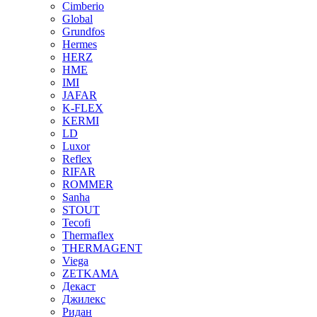
Cimberio
Global
Grundfos
Hermes
HERZ
HME
IMI
JAFAR
K-FLEX
KERMI
LD
Luxor
Reflex
RIFAR
ROMMER
Sanha
STOUT
Tecofi
Thermaflex
THERMAGENT
Viega
ZETKAMA
Декаст
Джилекс
Ридан