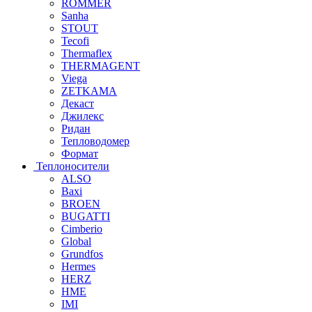
ROMMER
Sanha
STOUT
Tecofi
Thermaflex
THERMAGENT
Viega
ZETKAMA
Декаст
Джилекс
Ридан
Тепловодомер
Формат
Теплоносители
ALSO
Baxi
BROEN
BUGATTI
Cimberio
Global
Grundfos
Hermes
HERZ
HME
IMI