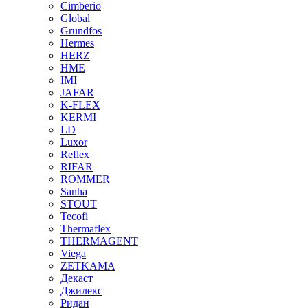
Cimberio
Global
Grundfos
Hermes
HERZ
HME
IMI
JAFAR
K-FLEX
KERMI
LD
Luxor
Reflex
RIFAR
ROMMER
Sanha
STOUT
Tecofi
Thermaflex
THERMAGENT
Viega
ZETKAMA
Декаст
Джилекс
Ридан