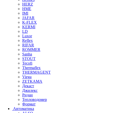
HERZ
HME
IMI
JAFAR
K-FLEX
KERMI
LD
Luxor
Reflex
RIFAR
ROMMER
Sanha
STOUT
Tecofi
Thermaflex
THERMAGENT
Viega
ZETKAMA
Декаст
Джилекс
Ридан
Тепловодомер
Формат
Автоматика