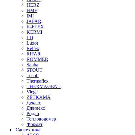
HERZ
HME
IMI
JAFAR
K-FLEX
KERMI
LD
Luxor
Reflex
RIFAR
ROMMER
Sanha
STOUT
Tecofi
Thermaflex
THERMAGENT
Viega
ZETKAMA
Декаст
Джилекс
Ридан
Тепловодомер
Формат
Сантехника