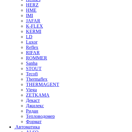
HERZ
HME
IMI
JAFAR
K-FLEX
KERMI
LD
Luxor
Reflex
RIFAR
ROMMER
Sanha
STOUT
Tecofi
Thermaflex
THERMAGENT
Viega
ZETKAMA
Декаст
Джилекс
Ридан
Тепловодомер
Формат
Автоматика