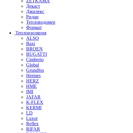
ZETKAMA
Декаст
Джилекс
Ридан
Тепловодомер
Формат
Теплоизоляция
ALSO
Baxi
BROEN
BUGATTI
Cimberio
Global
Grundfos
Hermes
HERZ
HME
IMI
JAFAR
K-FLEX
KERMI
LD
Luxor
Reflex
RIFAR