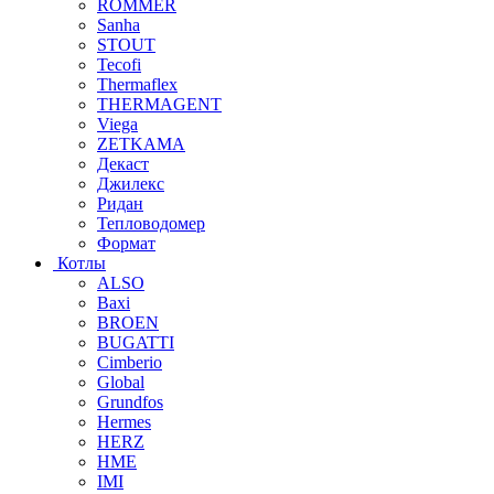
ROMMER
Sanha
STOUT
Tecofi
Thermaflex
THERMAGENT
Viega
ZETKAMA
Декаст
Джилекс
Ридан
Тепловодомер
Формат
Котлы
ALSO
Baxi
BROEN
BUGATTI
Cimberio
Global
Grundfos
Hermes
HERZ
HME
IMI