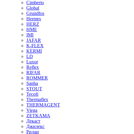
Cimberio
Global
Grundfos
Hermes
HERZ
HME
IMI
JAFAR
K-FLEX
KERMI
LD
Luxor
Reflex
RIFAR
ROMMER
Sanha
STOUT
Tecofi
Thermaflex
THERMAGENT
Viega
ZETKAMA
Декаст
Джилекс
Ридан