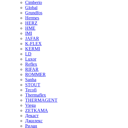
Cimberio
Global
Grundfos
Hermes
HERZ
HME
IMI
JAFAR
K-FLEX
KERMI
LD
Luxor
Reflex
RIFAR
ROMMER
Sanha
STOUT
Tecofi
Thermaflex
THERMAGENT
Viega
ZETKAMA
Декаст
Джилекс
Ридан