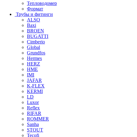
Тепловодомер
Формат
Трубы и фитинги
ALSO
Baxi
BROEN
BUGATTI
Cimberio
Global
Grundfos
Hermes
HERZ
HME
IMI
JAFAR
K-FLEX
KERMI
LD
Luxor
Reflex
RIFAR
ROMMER
Sanha
STOUT
Tecofi