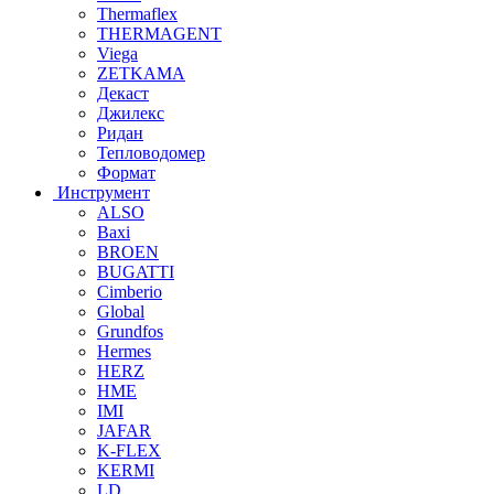
Thermaflex
THERMAGENT
Viega
ZETKAMA
Декаст
Джилекс
Ридан
Тепловодомер
Формат
Инструмент
ALSO
Baxi
BROEN
BUGATTI
Cimberio
Global
Grundfos
Hermes
HERZ
HME
IMI
JAFAR
K-FLEX
KERMI
LD