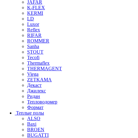
JAFAR
K-FLEX
KERMI
LD
Luxor
Reflex
RIFAR
ROMMER
Sanha
STOUT
Tecofi
Thermaflex
THERMAGENT
Viega
ZETKAMA
Декаст
Джилекс
Ридан
Тепловодомер
Формат
Теплые полы
ALSO
Baxi
BROEN
BUGATTI