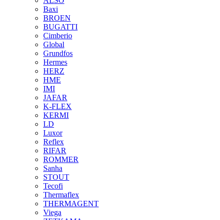
ALSO
Baxi
BROEN
BUGATTI
Cimberio
Global
Grundfos
Hermes
HERZ
HME
IMI
JAFAR
K-FLEX
KERMI
LD
Luxor
Reflex
RIFAR
ROMMER
Sanha
STOUT
Tecofi
Thermaflex
THERMAGENT
Viega