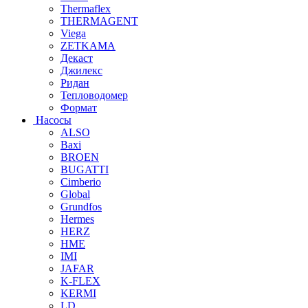
Thermaflex
THERMAGENT
Viega
ZETKAMA
Декаст
Джилекс
Ридан
Тепловодомер
Формат
Насосы
ALSO
Baxi
BROEN
BUGATTI
Cimberio
Global
Grundfos
Hermes
HERZ
HME
IMI
JAFAR
K-FLEX
KERMI
LD