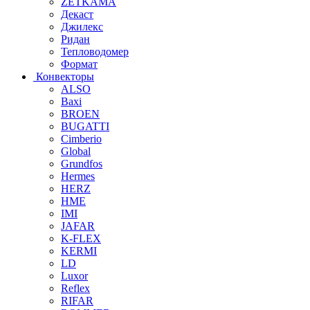
ZETKAMA
Декаст
Джилекс
Ридан
Тепловодомер
Формат
Конвекторы
ALSO
Baxi
BROEN
BUGATTI
Cimberio
Global
Grundfos
Hermes
HERZ
HME
IMI
JAFAR
K-FLEX
KERMI
LD
Luxor
Reflex
RIFAR