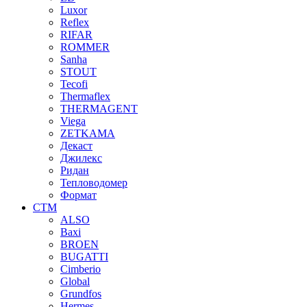
Luxor
Reflex
RIFAR
ROMMER
Sanha
STOUT
Tecofi
Thermaflex
THERMAGENT
Viega
ZETKAMA
Декаст
Джилекс
Ридан
Тепловодомер
Формат
СТМ
ALSO
Baxi
BROEN
BUGATTI
Cimberio
Global
Grundfos
Hermes