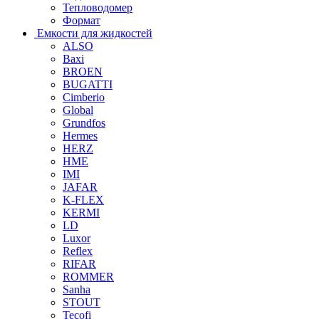
Тепловодомер
Формат
Емкости для жидкостей
ALSO
Baxi
BROEN
BUGATTI
Cimberio
Global
Grundfos
Hermes
HERZ
HME
IMI
JAFAR
K-FLEX
KERMI
LD
Luxor
Reflex
RIFAR
ROMMER
Sanha
STOUT
Tecofi