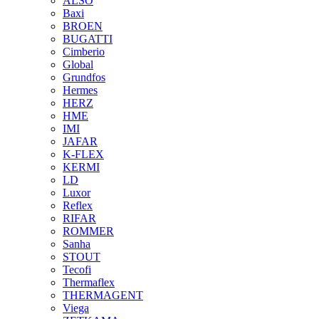
ALSO
Baxi
BROEN
BUGATTI
Cimberio
Global
Grundfos
Hermes
HERZ
HME
IMI
JAFAR
K-FLEX
KERMI
LD
Luxor
Reflex
RIFAR
ROMMER
Sanha
STOUT
Tecofi
Thermaflex
THERMAGENT
Viega