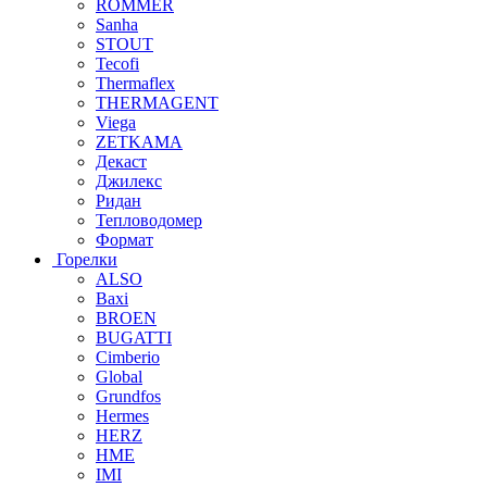
ROMMER
Sanha
STOUT
Tecofi
Thermaflex
THERMAGENT
Viega
ZETKAMA
Декаст
Джилекс
Ридан
Тепловодомер
Формат
Горелки
ALSO
Baxi
BROEN
BUGATTI
Cimberio
Global
Grundfos
Hermes
HERZ
HME
IMI