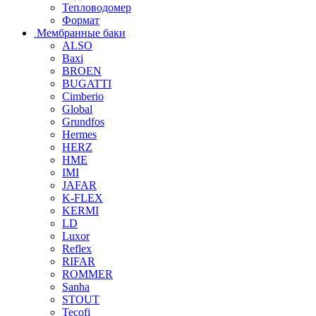
Тепловодомер
Формат
Мембранные баки
ALSO
Baxi
BROEN
BUGATTI
Cimberio
Global
Grundfos
Hermes
HERZ
HME
IMI
JAFAR
K-FLEX
KERMI
LD
Luxor
Reflex
RIFAR
ROMMER
Sanha
STOUT
Tecofi