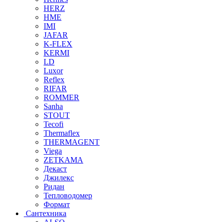
HERZ
HME
IMI
JAFAR
K-FLEX
KERMI
LD
Luxor
Reflex
RIFAR
ROMMER
Sanha
STOUT
Tecofi
Thermaflex
THERMAGENT
Viega
ZETKAMA
Декаст
Джилекс
Ридан
Тепловодомер
Формат
Сантехника