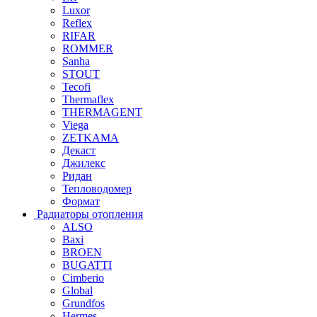
Luxor
Reflex
RIFAR
ROMMER
Sanha
STOUT
Tecofi
Thermaflex
THERMAGENT
Viega
ZETKAMA
Декаст
Джилекс
Ридан
Тепловодомер
Формат
Радиаторы отопления
ALSO
Baxi
BROEN
BUGATTI
Cimberio
Global
Grundfos
Hermes