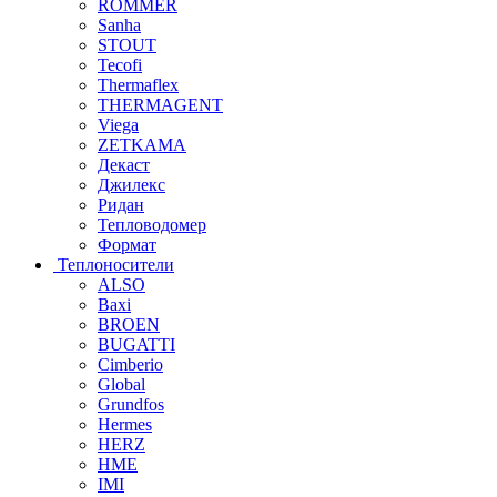
ROMMER
Sanha
STOUT
Tecofi
Thermaflex
THERMAGENT
Viega
ZETKAMA
Декаст
Джилекс
Ридан
Тепловодомер
Формат
Теплоносители
ALSO
Baxi
BROEN
BUGATTI
Cimberio
Global
Grundfos
Hermes
HERZ
HME
IMI