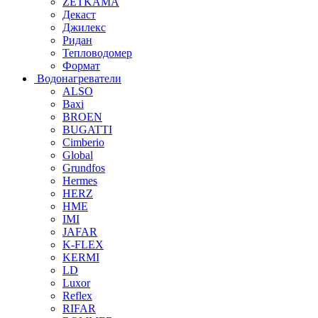
ZETKAMA
Декаст
Джилекс
Ридан
Тепловодомер
Формат
Водонагреватели
ALSO
Baxi
BROEN
BUGATTI
Cimberio
Global
Grundfos
Hermes
HERZ
HME
IMI
JAFAR
K-FLEX
KERMI
LD
Luxor
Reflex
RIFAR