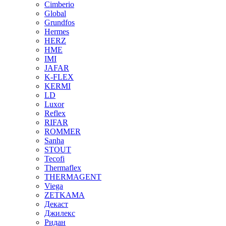
Cimberio
Global
Grundfos
Hermes
HERZ
HME
IMI
JAFAR
K-FLEX
KERMI
LD
Luxor
Reflex
RIFAR
ROMMER
Sanha
STOUT
Tecofi
Thermaflex
THERMAGENT
Viega
ZETKAMA
Декаст
Джилекс
Ридан