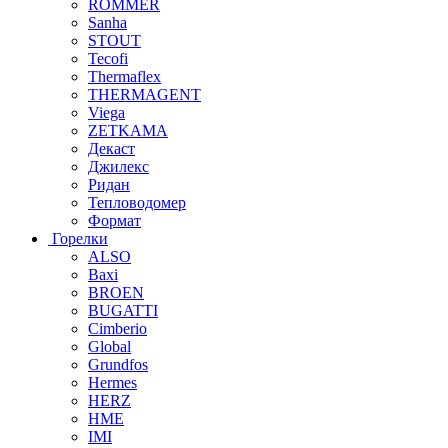
ROMMER
Sanha
STOUT
Tecofi
Thermaflex
THERMAGENT
Viega
ZETKAMA
Декаст
Джилекс
Ридан
Тепловодомер
Формат
Горелки
ALSO
Baxi
BROEN
BUGATTI
Cimberio
Global
Grundfos
Hermes
HERZ
HME
IMI