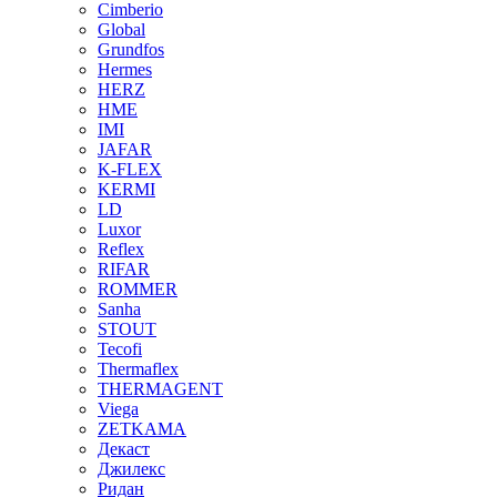
Cimberio
Global
Grundfos
Hermes
HERZ
HME
IMI
JAFAR
K-FLEX
KERMI
LD
Luxor
Reflex
RIFAR
ROMMER
Sanha
STOUT
Tecofi
Thermaflex
THERMAGENT
Viega
ZETKAMA
Декаст
Джилекс
Ридан