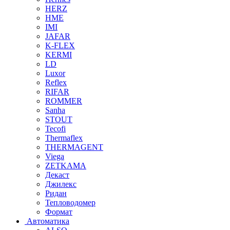
HERZ
HME
IMI
JAFAR
K-FLEX
KERMI
LD
Luxor
Reflex
RIFAR
ROMMER
Sanha
STOUT
Tecofi
Thermaflex
THERMAGENT
Viega
ZETKAMA
Декаст
Джилекс
Ридан
Тепловодомер
Формат
Автоматика