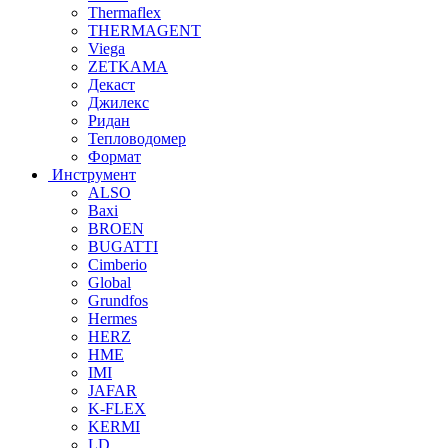
Thermaflex
THERMAGENT
Viega
ZETKAMA
Декаст
Джилекс
Ридан
Тепловодомер
Формат
Инструмент
ALSO
Baxi
BROEN
BUGATTI
Cimberio
Global
Grundfos
Hermes
HERZ
HME
IMI
JAFAR
K-FLEX
KERMI
LD