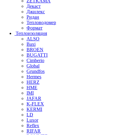
ZETKAMA
Декаст
Джилекс
Ридан
Тепловодомер
Формат
Теплоизоляция
ALSO
Baxi
BROEN
BUGATTI
Cimberio
Global
Grundfos
Hermes
HERZ
HME
IMI
JAFAR
K-FLEX
KERMI
LD
Luxor
Reflex
RIFAR