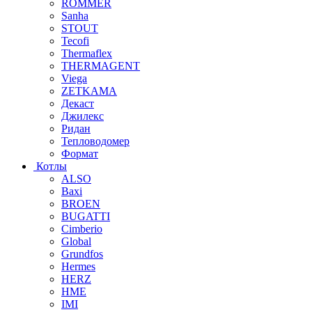
ROMMER
Sanha
STOUT
Tecofi
Thermaflex
THERMAGENT
Viega
ZETKAMA
Декаст
Джилекс
Ридан
Тепловодомер
Формат
Котлы
ALSO
Baxi
BROEN
BUGATTI
Cimberio
Global
Grundfos
Hermes
HERZ
HME
IMI