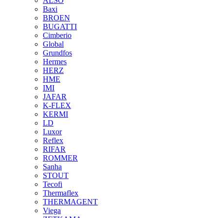
ALSO
Baxi
BROEN
BUGATTI
Cimberio
Global
Grundfos
Hermes
HERZ
HME
IMI
JAFAR
K-FLEX
KERMI
LD
Luxor
Reflex
RIFAR
ROMMER
Sanha
STOUT
Tecofi
Thermaflex
THERMAGENT
Viega