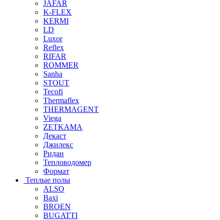
JAFAR
K-FLEX
KERMI
LD
Luxor
Reflex
RIFAR
ROMMER
Sanha
STOUT
Tecofi
Thermaflex
THERMAGENT
Viega
ZETKAMA
Декаст
Джилекс
Ридан
Тепловодомер
Формат
Теплые полы
ALSO
Baxi
BROEN
BUGATTI