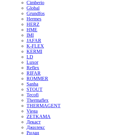
Cimberio
Global
Grundfos
Hermes
HERZ
HME
IMI
JAFAR
K-FLEX
KERMI
LD
Luxor
Reflex
RIFAR
ROMMER
Sanha
STOUT
Tecofi
Thermaflex
THERMAGENT
Viega
ZETKAMA
Декаст
Джилекс
Ридан