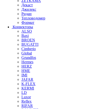
ZETKAMA
Декаст
Джилекс
Ридан
Тепловодомер
Формат
Конвекторы
ALSO
Baxi
BROEN
BUGATTI
Cimberio
Global
Grundfos
Hermes
HERZ
HME
IMI
JAFAR
K-FLEX
KERMI
LD
Luxor
Reflex
RIFAR