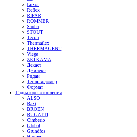
Luxor
Reflex
RIFAR
ROMMER
Sanha
STOUT
Tecofi
Thermaflex
THERMAGENT
Viega
ZETKAMA
Декаст
Джилекс
Ридан
Тепловодомер
Формат
Радиаторы отопления
ALSO
Baxi
BROEN
BUGATTI
Cimberio
Global
Grundfos
Hermes