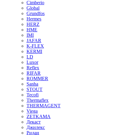
Cimberio
Global
Grundfos
Hermes
HERZ
HME
IMI
JAFAR
K-FLEX
KERMI
LD
Luxor
Reflex
RIFAR
ROMMER
Sanha
STOUT
Tecofi
Thermaflex
THERMAGENT
Viega
ZETKAMA
Декаст
Джилекс
Ридан