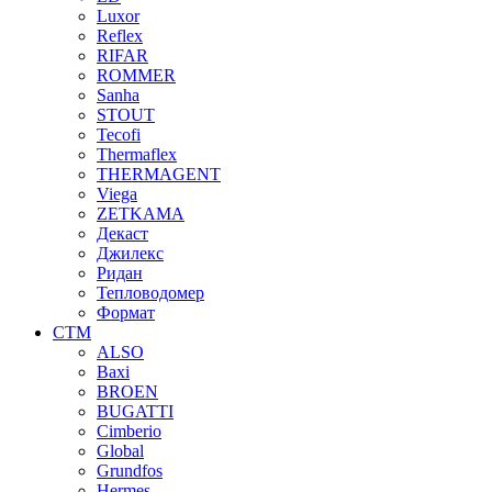
Luxor
Reflex
RIFAR
ROMMER
Sanha
STOUT
Tecofi
Thermaflex
THERMAGENT
Viega
ZETKAMA
Декаст
Джилекс
Ридан
Тепловодомер
Формат
СТМ
ALSO
Baxi
BROEN
BUGATTI
Cimberio
Global
Grundfos
Hermes