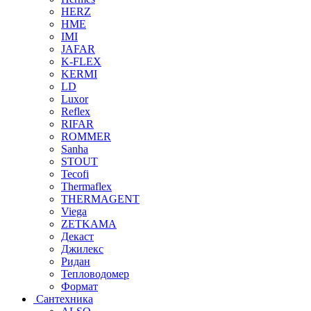
HERZ
HME
IMI
JAFAR
K-FLEX
KERMI
LD
Luxor
Reflex
RIFAR
ROMMER
Sanha
STOUT
Tecofi
Thermaflex
THERMAGENT
Viega
ZETKAMA
Декаст
Джилекс
Ридан
Тепловодомер
Формат
Сантехника