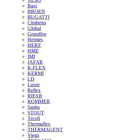
ALSO
Baxi
BROEN
BUGATTI
Cimberio
Global
Grundfos
Hermes
HERZ
HME
IMI
JAFAR
K-FLEX
KERMI
LD
Luxor
Reflex
RIFAR
ROMMER
Sanha
STOUT
Tecofi
Thermaflex
THERMAGENT
Viega