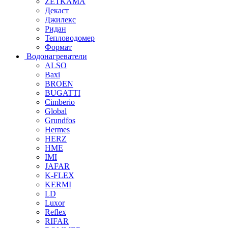
ZETKAMA
Декаст
Джилекс
Ридан
Тепловодомер
Формат
Водонагреватели
ALSO
Baxi
BROEN
BUGATTI
Cimberio
Global
Grundfos
Hermes
HERZ
HME
IMI
JAFAR
K-FLEX
KERMI
LD
Luxor
Reflex
RIFAR