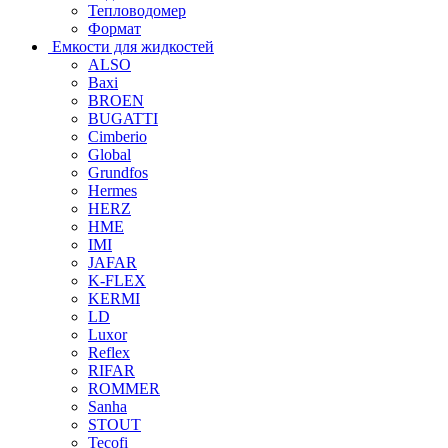
Тепловодомер
Формат
Емкости для жидкостей
ALSO
Baxi
BROEN
BUGATTI
Cimberio
Global
Grundfos
Hermes
HERZ
HME
IMI
JAFAR
K-FLEX
KERMI
LD
Luxor
Reflex
RIFAR
ROMMER
Sanha
STOUT
Tecofi