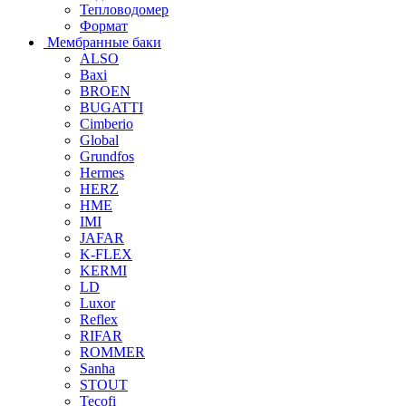
Тепловодомер
Формат
Мембранные баки
ALSO
Baxi
BROEN
BUGATTI
Cimberio
Global
Grundfos
Hermes
HERZ
HME
IMI
JAFAR
K-FLEX
KERMI
LD
Luxor
Reflex
RIFAR
ROMMER
Sanha
STOUT
Tecofi