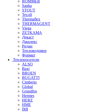
ROMMER
Sanha
STOUT
Tecofi
Thermaflex
THERMAGENT
Viega
ZETKAMA
Декаст
Джилекс
Ридан
Тепловодомер
Формат
Теплоносители
ALSO
Baxi
BROEN
BUGATTI
Cimberio
Global
Grundfos
Hermes
HERZ
HME
IMI