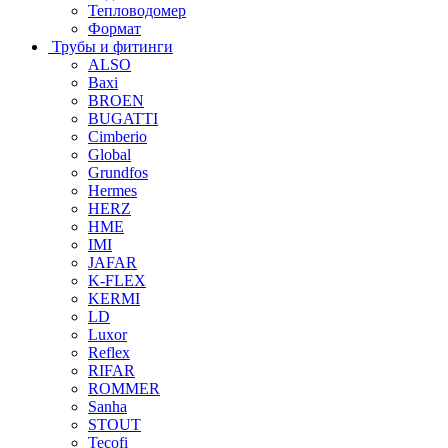
Тепловодомер
Формат
Трубы и фитинги
ALSO
Baxi
BROEN
BUGATTI
Cimberio
Global
Grundfos
Hermes
HERZ
HME
IMI
JAFAR
K-FLEX
KERMI
LD
Luxor
Reflex
RIFAR
ROMMER
Sanha
STOUT
Tecofi