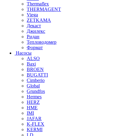
Thermaflex
THERMAGENT
Viega
ZETKAMA
Декаст
Джилекс
Ридан
Тепловодомер
Формат
Насосы
ALSO
Baxi
BROEN
BUGATTI
Cimberio
Global
Grundfos
Hermes
HERZ
HME
IMI
JAFAR
K-FLEX
KERMI
LD