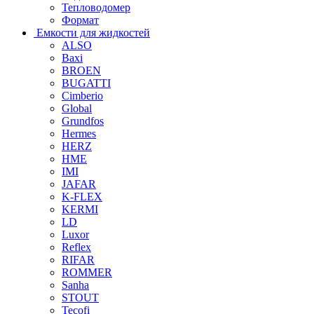
Тепловодомер
Формат
Емкости для жидкостей
ALSO
Baxi
BROEN
BUGATTI
Cimberio
Global
Grundfos
Hermes
HERZ
HME
IMI
JAFAR
K-FLEX
KERMI
LD
Luxor
Reflex
RIFAR
ROMMER
Sanha
STOUT
Tecofi