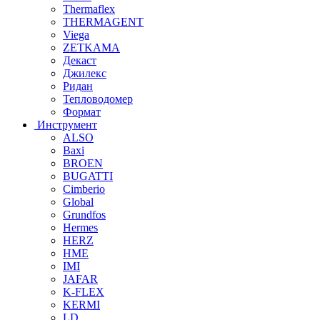
Thermaflex
THERMAGENT
Viega
ZETKAMA
Декаст
Джилекс
Ридан
Тепловодомер
Формат
Инструмент
ALSO
Baxi
BROEN
BUGATTI
Cimberio
Global
Grundfos
Hermes
HERZ
HME
IMI
JAFAR
K-FLEX
KERMI
LD