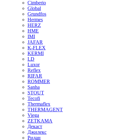
Cimberio
Global
Grundfos
Hermes
HERZ
HME
IMI
JAFAR
K-FLEX
KERMI
LD
Luxor
Reflex
RIFAR
ROMMER
Sanha
STOUT
Tecofi
Thermaflex
THERMAGENT
Viega
ZETKAMA
Декаст
Джилекс
Ридан