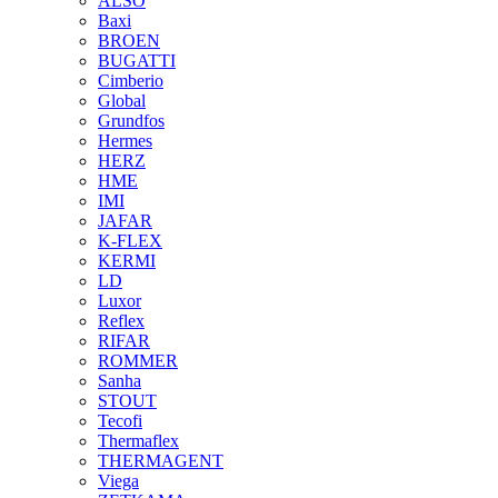
ALSO
Baxi
BROEN
BUGATTI
Cimberio
Global
Grundfos
Hermes
HERZ
HME
IMI
JAFAR
K-FLEX
KERMI
LD
Luxor
Reflex
RIFAR
ROMMER
Sanha
STOUT
Tecofi
Thermaflex
THERMAGENT
Viega