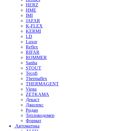
HERZ
HME
IMI
JAFAR
K-FLEX
KERMI
LD
Luxor
Reflex
RIFAR
ROMMER
Sanha
STOUT
Tecofi
Thermaflex
THERMAGENT
Viega
ZETKAMA
Декаст
Джилекс
Ридан
Тепловодомер
Формат
Автоматика