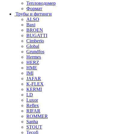
Тепловодомер
Формат
Трубы и фитинги
ALSO
Baxi
BROEN
BUGATTI
Cimberio
Global
Grundfos
Hermes
HERZ
HME
IMI
JAFAR
K-FLEX
KERMI
LD
Luxor
Reflex
RIFAR
ROMMER
Sanha
STOUT
Tecofi