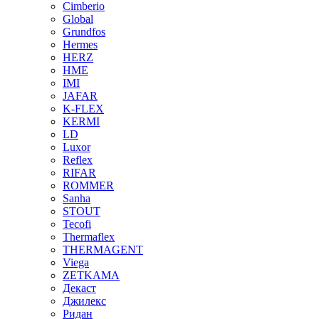
Cimberio
Global
Grundfos
Hermes
HERZ
HME
IMI
JAFAR
K-FLEX
KERMI
LD
Luxor
Reflex
RIFAR
ROMMER
Sanha
STOUT
Tecofi
Thermaflex
THERMAGENT
Viega
ZETKAMA
Декаст
Джилекс
Ридан