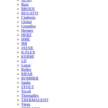
ALSO
Baxi
BROEN
BUGATTI
Cimberio
Global
Grundfos
Hermes
HERZ
HME
IMI
JAFAR
K-FLEX
KERMI
LD
Luxor
Reflex
RIFAR
ROMMER
Sanha
STOUT
Tecofi
Thermaflex
THERMAGENT
Viega