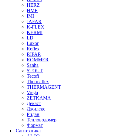
HERZ
HME
IMI
JAFAR
K-FLEX
KERMI
LD
Luxor
Reflex
RIFAR
ROMMER
Sanha
STOUT
Tecofi
Thermaflex
THERMAGENT
Viega
ZETKAMA
Декаст
Джилекс
Ридан
Тепловодомер
Формат
Сантехника