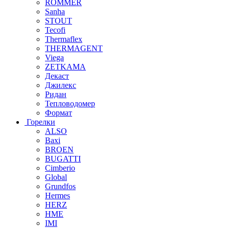
ROMMER
Sanha
STOUT
Tecofi
Thermaflex
THERMAGENT
Viega
ZETKAMA
Декаст
Джилекс
Ридан
Тепловодомер
Формат
Горелки
ALSO
Baxi
BROEN
BUGATTI
Cimberio
Global
Grundfos
Hermes
HERZ
HME
IMI