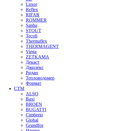
Luxor
Reflex
RIFAR
ROMMER
Sanha
STOUT
Tecofi
Thermaflex
THERMAGENT
Viega
ZETKAMA
Декаст
Джилекс
Ридан
Тепловодомер
Формат
СТМ
ALSO
Baxi
BROEN
BUGATTI
Cimberio
Global
Grundfos
Hermes