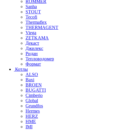
ROMMER
Sanha
STOUT
Tecofi
Thermaflex
THERMAGENT
Viega
ZETKAMA
Декаст
Джилекс
Ридан
Тепловодомер
Формат
Котлы
ALSO
Baxi
BROEN
BUGATTI
Cimberio
Global
Grundfos
Hermes
HERZ
HME
IMI