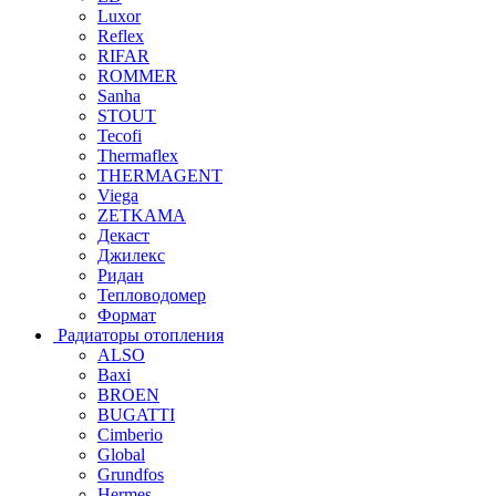
Luxor
Reflex
RIFAR
ROMMER
Sanha
STOUT
Tecofi
Thermaflex
THERMAGENT
Viega
ZETKAMA
Декаст
Джилекс
Ридан
Тепловодомер
Формат
Радиаторы отопления
ALSO
Baxi
BROEN
BUGATTI
Cimberio
Global
Grundfos
Hermes