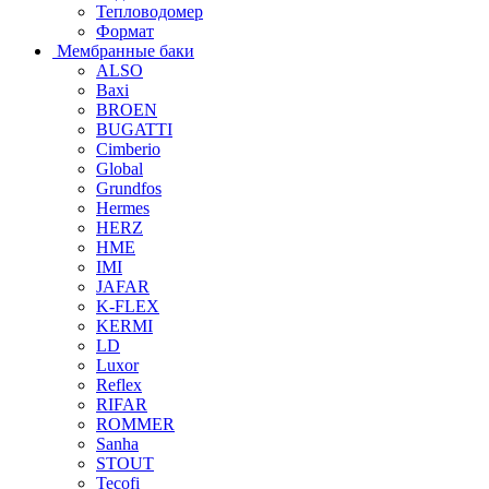
Тепловодомер
Формат
Мембранные баки
ALSO
Baxi
BROEN
BUGATTI
Cimberio
Global
Grundfos
Hermes
HERZ
HME
IMI
JAFAR
K-FLEX
KERMI
LD
Luxor
Reflex
RIFAR
ROMMER
Sanha
STOUT
Tecofi