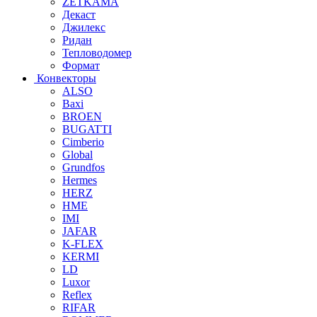
ZETKAMA
Декаст
Джилекс
Ридан
Тепловодомер
Формат
Конвекторы
ALSO
Baxi
BROEN
BUGATTI
Cimberio
Global
Grundfos
Hermes
HERZ
HME
IMI
JAFAR
K-FLEX
KERMI
LD
Luxor
Reflex
RIFAR