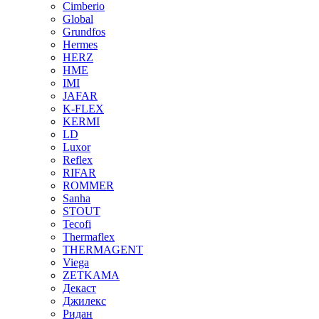
Cimberio
Global
Grundfos
Hermes
HERZ
HME
IMI
JAFAR
K-FLEX
KERMI
LD
Luxor
Reflex
RIFAR
ROMMER
Sanha
STOUT
Tecofi
Thermaflex
THERMAGENT
Viega
ZETKAMA
Декаст
Джилекс
Ридан