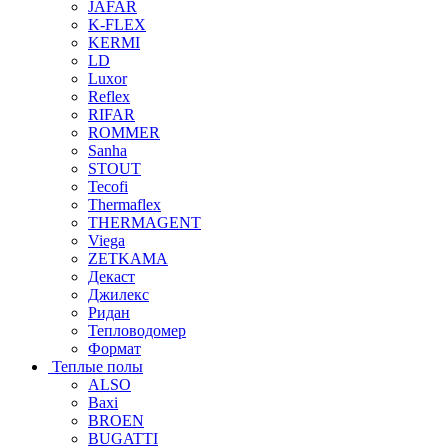
JAFAR
K-FLEX
KERMI
LD
Luxor
Reflex
RIFAR
ROMMER
Sanha
STOUT
Tecofi
Thermaflex
THERMAGENT
Viega
ZETKAMA
Декаст
Джилекс
Ридан
Тепловодомер
Формат
Теплые полы
ALSO
Baxi
BROEN
BUGATTI