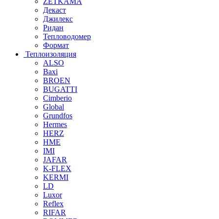
ZETKAMA
Декаст
Джилекс
Ридан
Тепловодомер
Формат
Теплоизоляция
ALSO
Baxi
BROEN
BUGATTI
Cimberio
Global
Grundfos
Hermes
HERZ
HME
IMI
JAFAR
K-FLEX
KERMI
LD
Luxor
Reflex
RIFAR