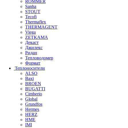
ROMMER
Sanha
STOUT
Tecofi
Thermaflex
THERMAGENT
Viega
ZETKAMA
Декаст
Джилекс
Ридан
Тепловодомер
Формат
Теплоносители
ALSO
Baxi
BROEN
BUGATTI
Cimberio
Global
Grundfos
Hermes
HERZ
HME
IMI