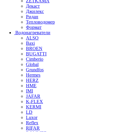
ZETKAMA
Декаст
Джилекс
Ридан
Тепловодомер
Формат
Водонагреватели
ALSO
Baxi
BROEN
BUGATTI
Cimberio
Global
Grundfos
Hermes
HERZ
HME
IMI
JAFAR
K-FLEX
KERMI
LD
Luxor
Reflex
RIFAR