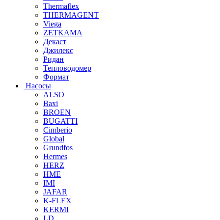
Thermaflex
THERMAGENT
Viega
ZETKAMA
Декаст
Джилекс
Ридан
Тепловодомер
Формат
Насосы
ALSO
Baxi
BROEN
BUGATTI
Cimberio
Global
Grundfos
Hermes
HERZ
HME
IMI
JAFAR
K-FLEX
KERMI
LD