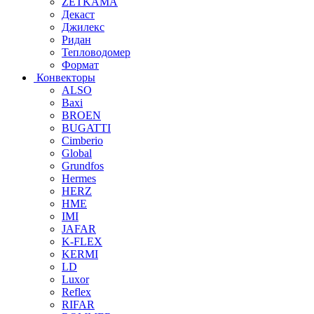
ZETKAMA
Декаст
Джилекс
Ридан
Тепловодомер
Формат
Конвекторы
ALSO
Baxi
BROEN
BUGATTI
Cimberio
Global
Grundfos
Hermes
HERZ
HME
IMI
JAFAR
K-FLEX
KERMI
LD
Luxor
Reflex
RIFAR