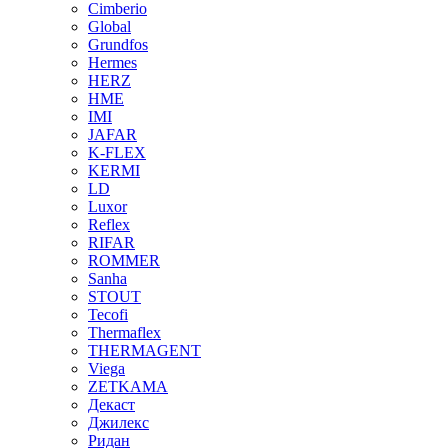
Cimberio
Global
Grundfos
Hermes
HERZ
HME
IMI
JAFAR
K-FLEX
KERMI
LD
Luxor
Reflex
RIFAR
ROMMER
Sanha
STOUT
Tecofi
Thermaflex
THERMAGENT
Viega
ZETKAMA
Декаст
Джилекс
Ридан