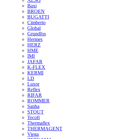
ALSO
Baxi
BROEN
BUGATTI
Cimberio
Global
Grundfos
Hermes
HERZ
HME
IMI
JAFAR
K-FLEX
KERMI
LD
Luxor
Reflex
RIFAR
ROMMER
Sanha
STOUT
Tecofi
Thermaflex
THERMAGENT
Viega