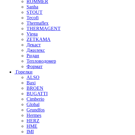
ROMMER
Sanha
STOUT
Tecofi
Thermaflex
THERMAGENT
Viega
ZETKAMA
Декаст
Джилекс
Ридан
Тепловодомер
Формат
Горелки
ALSO
Baxi
BROEN
BUGATTI
Cimberio
Global
Grundfos
Hermes
HERZ
HME
IMI