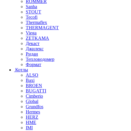
ROMMER
Sanha
STOUT
Tecofi
Thermaflex
THERMAGENT
Viega
ZETKAMA
Декаст
Джилекс
Ридан
Тепловодомер
Формат
Котлы
ALSO
Baxi
BROEN
BUGATTI
Cimberio
Global
Grundfos
Hermes
HERZ
HME
IMI