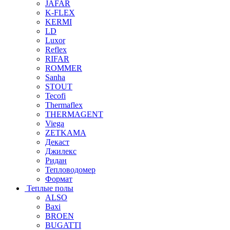
JAFAR
K-FLEX
KERMI
LD
Luxor
Reflex
RIFAR
ROMMER
Sanha
STOUT
Tecofi
Thermaflex
THERMAGENT
Viega
ZETKAMA
Декаст
Джилекс
Ридан
Тепловодомер
Формат
Теплые полы
ALSO
Baxi
BROEN
BUGATTI