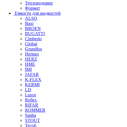
Тепловодомер
Формат
Емкости для жидкостей
ALSO
Baxi
BROEN
BUGATTI
Cimberio
Global
Grundfos
Hermes
HERZ
HME
IMI
JAFAR
K-FLEX
KERMI
LD
Luxor
Reflex
RIFAR
ROMMER
Sanha
STOUT
Tecofi