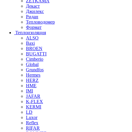
ZETKAMA
Декаст
Джилекс
Ридан
Тепловодомер
Формат
Теплоизоляция
ALSO
Baxi
BROEN
BUGATTI
Cimberio
Global
Grundfos
Hermes
HERZ
HME
IMI
JAFAR
K-FLEX
KERMI
LD
Luxor
Reflex
RIFAR