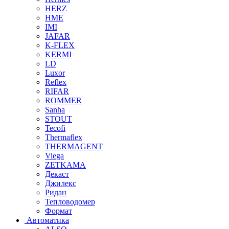
HERZ
HME
IMI
JAFAR
K-FLEX
KERMI
LD
Luxor
Reflex
RIFAR
ROMMER
Sanha
STOUT
Tecofi
Thermaflex
THERMAGENT
Viega
ZETKAMA
Декаст
Джилекс
Ридан
Тепловодомер
Формат
Автоматика