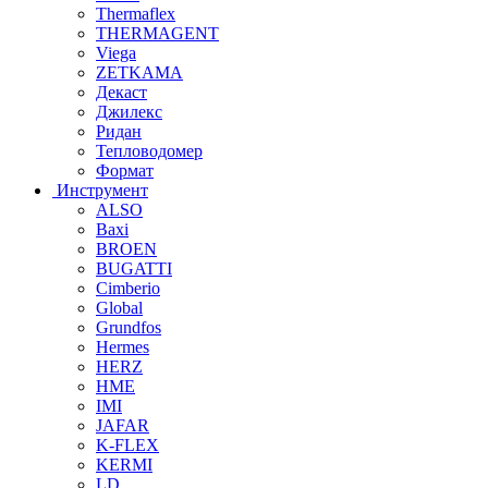
Thermaflex
THERMAGENT
Viega
ZETKAMA
Декаст
Джилекс
Ридан
Тепловодомер
Формат
Инструмент
ALSO
Baxi
BROEN
BUGATTI
Cimberio
Global
Grundfos
Hermes
HERZ
HME
IMI
JAFAR
K-FLEX
KERMI
LD