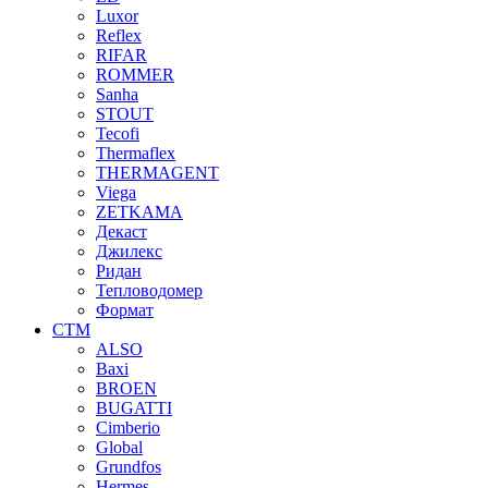
Luxor
Reflex
RIFAR
ROMMER
Sanha
STOUT
Tecofi
Thermaflex
THERMAGENT
Viega
ZETKAMA
Декаст
Джилекс
Ридан
Тепловодомер
Формат
СТМ
ALSO
Baxi
BROEN
BUGATTI
Cimberio
Global
Grundfos
Hermes