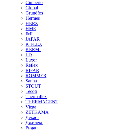
Cimberio
Global
Grundfos
Hermes
HERZ
HME
IMI
JAFAR
K-FLEX
KERMI
LD
Luxor
Reflex
RIFAR
ROMMER
Sanha
STOUT
Tecofi
Thermaflex
THERMAGENT
Viega
ZETKAMA
Декаст
Джилекс
Ридан