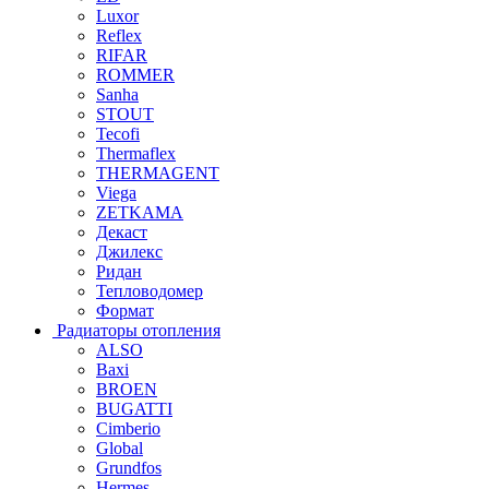
Luxor
Reflex
RIFAR
ROMMER
Sanha
STOUT
Tecofi
Thermaflex
THERMAGENT
Viega
ZETKAMA
Декаст
Джилекс
Ридан
Тепловодомер
Формат
Радиаторы отопления
ALSO
Baxi
BROEN
BUGATTI
Cimberio
Global
Grundfos
Hermes