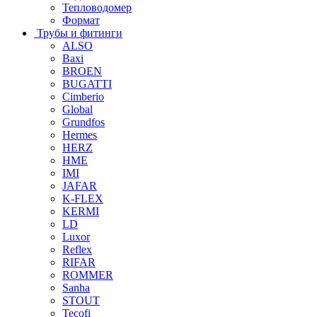
Тепловодомер
Формат
Трубы и фитинги
ALSO
Baxi
BROEN
BUGATTI
Cimberio
Global
Grundfos
Hermes
HERZ
HME
IMI
JAFAR
K-FLEX
KERMI
LD
Luxor
Reflex
RIFAR
ROMMER
Sanha
STOUT
Tecofi