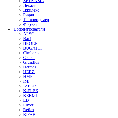
ZETKAMA
Декаст
Джилекс
Ридан
Тепловодомер
Формат
Водонагреватели
ALSO
Baxi
BROEN
BUGATTI
Cimberio
Global
Grundfos
Hermes
HERZ
HME
IMI
JAFAR
K-FLEX
KERMI
LD
Luxor
Reflex
RIFAR