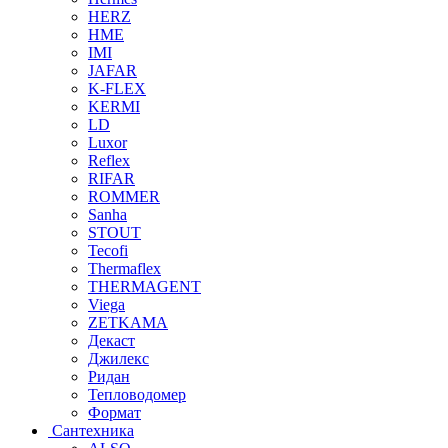
HERZ
HME
IMI
JAFAR
K-FLEX
KERMI
LD
Luxor
Reflex
RIFAR
ROMMER
Sanha
STOUT
Tecofi
Thermaflex
THERMAGENT
Viega
ZETKAMA
Декаст
Джилекс
Ридан
Тепловодомер
Формат
Сантехника