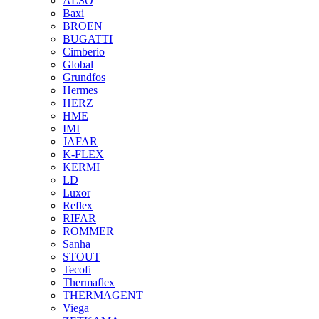
ALSO
Baxi
BROEN
BUGATTI
Cimberio
Global
Grundfos
Hermes
HERZ
HME
IMI
JAFAR
K-FLEX
KERMI
LD
Luxor
Reflex
RIFAR
ROMMER
Sanha
STOUT
Tecofi
Thermaflex
THERMAGENT
Viega