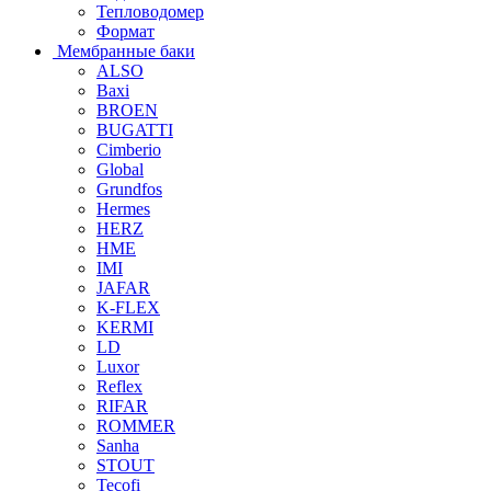
Тепловодомер
Формат
Мембранные баки
ALSO
Baxi
BROEN
BUGATTI
Cimberio
Global
Grundfos
Hermes
HERZ
HME
IMI
JAFAR
K-FLEX
KERMI
LD
Luxor
Reflex
RIFAR
ROMMER
Sanha
STOUT
Tecofi