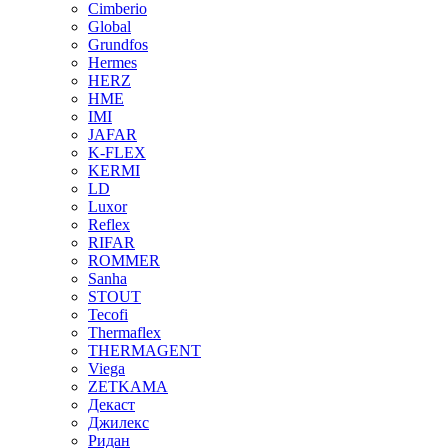
Cimberio
Global
Grundfos
Hermes
HERZ
HME
IMI
JAFAR
K-FLEX
KERMI
LD
Luxor
Reflex
RIFAR
ROMMER
Sanha
STOUT
Tecofi
Thermaflex
THERMAGENT
Viega
ZETKAMA
Декаст
Джилекс
Ридан