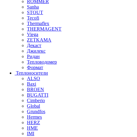
ROMMER
Sanha
STOUT
Tecofi
Thermaflex
THERMAGENT
Viega
ZETKAMA
Декаст
Джилекс
Ридан
Тепловодомер
Формат
Теплоносители
ALSO
Baxi
BROEN
BUGATTI
Cimberio
Global
Grundfos
Hermes
HERZ
HME
IMI