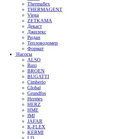
Thermaflex
THERMAGENT
Viega
ZETKAMA
Декаст
Джилекс
Ридан
Тепловодомер
Формат
Насосы
ALSO
Baxi
BROEN
BUGATTI
Cimberio
Global
Grundfos
Hermes
HERZ
HME
IMI
JAFAR
K-FLEX
KERMI
LD