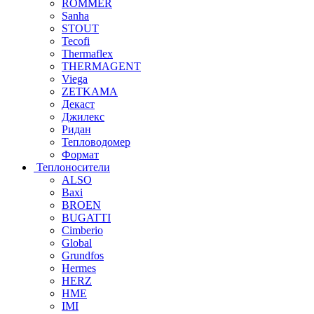
ROMMER
Sanha
STOUT
Tecofi
Thermaflex
THERMAGENT
Viega
ZETKAMA
Декаст
Джилекс
Ридан
Тепловодомер
Формат
Теплоносители
ALSO
Baxi
BROEN
BUGATTI
Cimberio
Global
Grundfos
Hermes
HERZ
HME
IMI