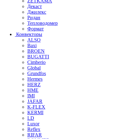
ZETKAMA
Декаст
Джилекс
Ридан
Тепловодомер
Формат
Конвекторы
ALSO
Baxi
BROEN
BUGATTI
Cimberio
Global
Grundfos
Hermes
HERZ
HME
IMI
JAFAR
K-FLEX
KERMI
LD
Luxor
Reflex
RIFAR