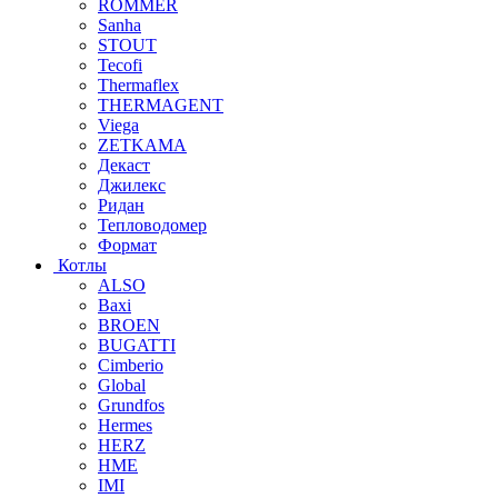
ROMMER
Sanha
STOUT
Tecofi
Thermaflex
THERMAGENT
Viega
ZETKAMA
Декаст
Джилекс
Ридан
Тепловодомер
Формат
Котлы
ALSO
Baxi
BROEN
BUGATTI
Cimberio
Global
Grundfos
Hermes
HERZ
HME
IMI