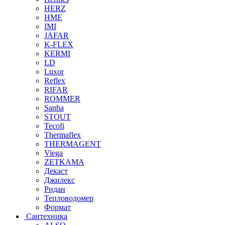
HERZ
HME
IMI
JAFAR
K-FLEX
KERMI
LD
Luxor
Reflex
RIFAR
ROMMER
Sanha
STOUT
Tecofi
Thermaflex
THERMAGENT
Viega
ZETKAMA
Декаст
Джилекс
Ридан
Тепловодомер
Формат
Сантехника