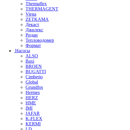
Thermaflex
THERMAGENT
Viega
ZETKAMA
Декаст
Джилекс
Ридан
Тепловодомер
Формат
Насосы
ALSO
Baxi
BROEN
BUGATTI
Cimberio
Global
Grundfos
Hermes
HERZ
HME
IMI
JAFAR
K-FLEX
KERMI
LD