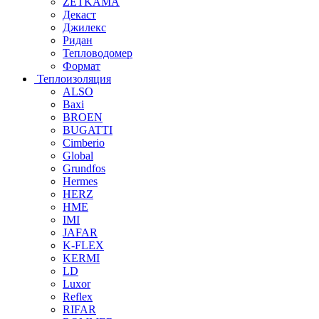
ZETKAMA
Декаст
Джилекс
Ридан
Тепловодомер
Формат
Теплоизоляция
ALSO
Baxi
BROEN
BUGATTI
Cimberio
Global
Grundfos
Hermes
HERZ
HME
IMI
JAFAR
K-FLEX
KERMI
LD
Luxor
Reflex
RIFAR