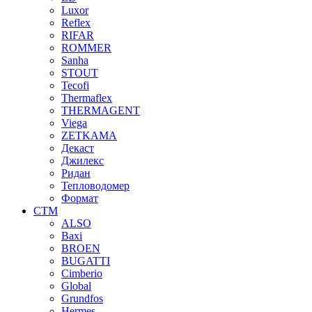
Luxor
Reflex
RIFAR
ROMMER
Sanha
STOUT
Tecofi
Thermaflex
THERMAGENT
Viega
ZETKAMA
Декаст
Джилекс
Ридан
Тепловодомер
Формат
СТМ
ALSO
Baxi
BROEN
BUGATTI
Cimberio
Global
Grundfos
Hermes