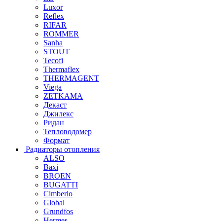
Luxor
Reflex
RIFAR
ROMMER
Sanha
STOUT
Tecofi
Thermaflex
THERMAGENT
Viega
ZETKAMA
Декаст
Джилекс
Ридан
Тепловодомер
Формат
Радиаторы отопления
ALSO
Baxi
BROEN
BUGATTI
Cimberio
Global
Grundfos
Hermes