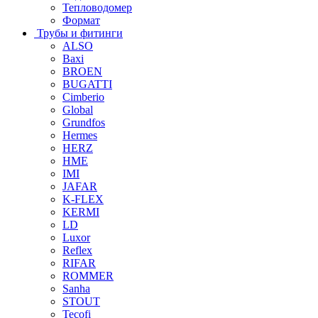
Тепловодомер
Формат
Трубы и фитинги
ALSO
Baxi
BROEN
BUGATTI
Cimberio
Global
Grundfos
Hermes
HERZ
HME
IMI
JAFAR
K-FLEX
KERMI
LD
Luxor
Reflex
RIFAR
ROMMER
Sanha
STOUT
Tecofi