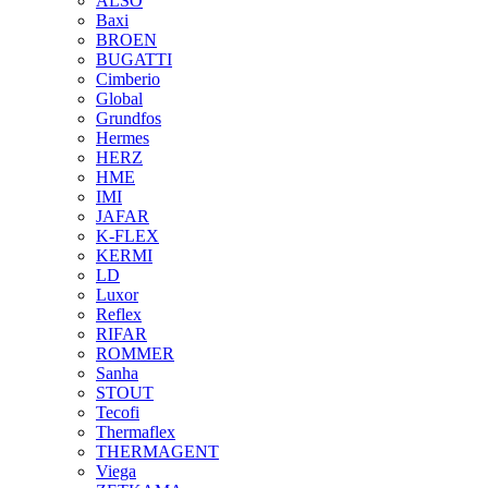
ALSO
Baxi
BROEN
BUGATTI
Cimberio
Global
Grundfos
Hermes
HERZ
HME
IMI
JAFAR
K-FLEX
KERMI
LD
Luxor
Reflex
RIFAR
ROMMER
Sanha
STOUT
Tecofi
Thermaflex
THERMAGENT
Viega