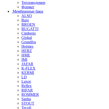
Тепловодомер
Формат
Мембранные баки
ALSO
Baxi
BROEN
BUGATTI
Cimberio
Global
Grundfos
Hermes
HERZ
HME
IMI
JAFAR
K-FLEX
KERMI
LD
Luxor
Reflex
RIFAR
ROMMER
Sanha
STOUT
Tecofi