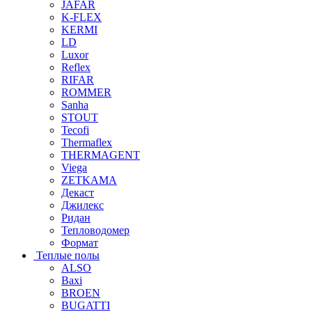
JAFAR
K-FLEX
KERMI
LD
Luxor
Reflex
RIFAR
ROMMER
Sanha
STOUT
Tecofi
Thermaflex
THERMAGENT
Viega
ZETKAMA
Декаст
Джилекс
Ридан
Тепловодомер
Формат
Теплые полы
ALSO
Baxi
BROEN
BUGATTI