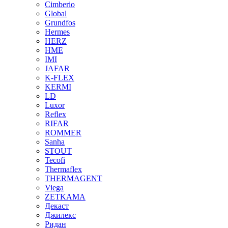
Cimberio
Global
Grundfos
Hermes
HERZ
HME
IMI
JAFAR
K-FLEX
KERMI
LD
Luxor
Reflex
RIFAR
ROMMER
Sanha
STOUT
Tecofi
Thermaflex
THERMAGENT
Viega
ZETKAMA
Декаст
Джилекс
Ридан