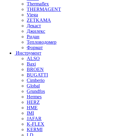
Thermaflex
THERMAGENT
Viega
ZETKAMA
Декаст
Джилекс
Ридан
Тепловодомер
Формат
Инструмент
ALSO
Baxi
BROEN
BUGATTI
Cimberio
Global
Grundfos
Hermes
HERZ
HME
IMI
JAFAR
K-FLEX
KERMI
LD