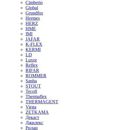
Cimberio
Global
Grundfos
Hermes
HERZ
HME
IMI
JAFAR
K-FLEX
KERMI
LD
Luxor
Reflex
RIFAR
ROMMER
Sanha
STOUT
Tecofi
Thermaflex
THERMAGENT
Viega
ZETKAMA
Декаст
Джилекс
Ридан