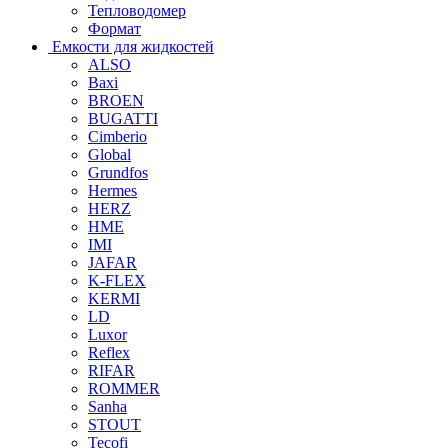
Тепловодомер
Формат
Емкости для жидкостей
ALSO
Baxi
BROEN
BUGATTI
Cimberio
Global
Grundfos
Hermes
HERZ
HME
IMI
JAFAR
K-FLEX
KERMI
LD
Luxor
Reflex
RIFAR
ROMMER
Sanha
STOUT
Tecofi