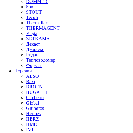
ROMMER
Sanha
STOUT
Tecofi
Thermaflex
THERMAGENT
Viega
ZETKAMA
Декаст
Джилекс
Ридан
Тепловодомер
Формат
Горелки
ALSO
Baxi
BROEN
BUGATTI
Cimberio
Global
Grundfos
Hermes
HERZ
HME
IMI