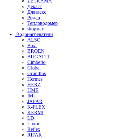
ZETKAMA
Декаст
Джилекс
Ридан
Тепловодомер
Формат
Водонагреватели
ALSO
Baxi
BROEN
BUGATTI
Cimberio
Global
Grundfos
Hermes
HERZ
HME
IMI
JAFAR
K-FLEX
KERMI
LD
Luxor
Reflex
RIFAR