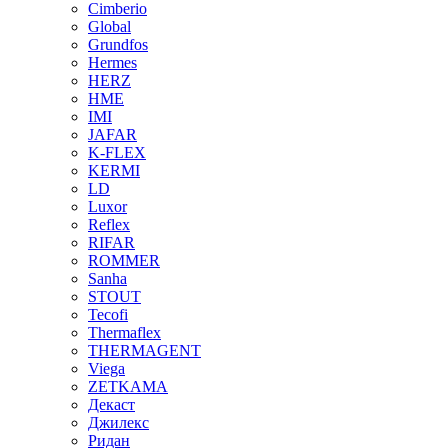
Cimberio
Global
Grundfos
Hermes
HERZ
HME
IMI
JAFAR
K-FLEX
KERMI
LD
Luxor
Reflex
RIFAR
ROMMER
Sanha
STOUT
Tecofi
Thermaflex
THERMAGENT
Viega
ZETKAMA
Декаст
Джилекс
Ридан