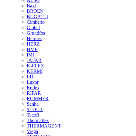
ALSO
Baxi
BROEN
BUGATTI
Cimberio
Global
Grundfos
Hermes
HERZ
HME
IMI
JAFAR
K-FLEX
KERMI
LD
Luxor
Reflex
RIFAR
ROMMER
Sanha
STOUT
Tecofi
Thermaflex
THERMAGENT
Viega