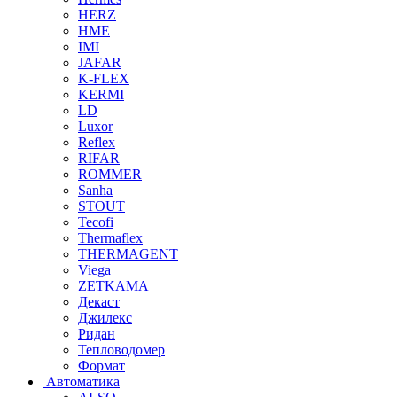
HERZ
HME
IMI
JAFAR
K-FLEX
KERMI
LD
Luxor
Reflex
RIFAR
ROMMER
Sanha
STOUT
Tecofi
Thermaflex
THERMAGENT
Viega
ZETKAMA
Декаст
Джилекс
Ридан
Тепловодомер
Формат
Автоматика