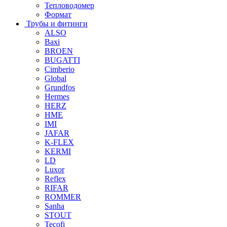
Тепловодомер
Формат
Трубы и фитинги
ALSO
Baxi
BROEN
BUGATTI
Cimberio
Global
Grundfos
Hermes
HERZ
HME
IMI
JAFAR
K-FLEX
KERMI
LD
Luxor
Reflex
RIFAR
ROMMER
Sanha
STOUT
Tecofi