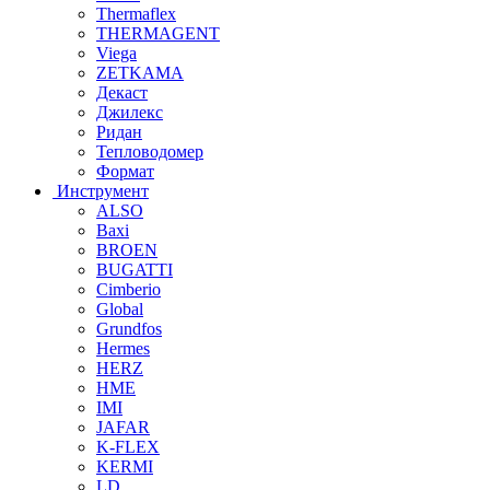
Thermaflex
THERMAGENT
Viega
ZETKAMA
Декаст
Джилекс
Ридан
Тепловодомер
Формат
Инструмент
ALSO
Baxi
BROEN
BUGATTI
Cimberio
Global
Grundfos
Hermes
HERZ
HME
IMI
JAFAR
K-FLEX
KERMI
LD