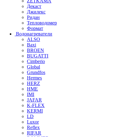
ZETKAMA
Декаст
Джилекс
Ридан
Тепловодомер
Формат
Водонагреватели
ALSO
Baxi
BROEN
BUGATTI
Cimberio
Global
Grundfos
Hermes
HERZ
HME
IMI
JAFAR
K-FLEX
KERMI
LD
Luxor
Reflex
RIFAR