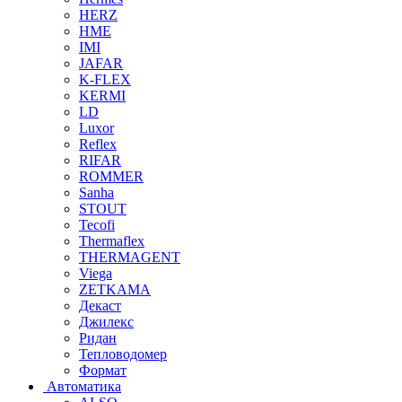
HERZ
HME
IMI
JAFAR
K-FLEX
KERMI
LD
Luxor
Reflex
RIFAR
ROMMER
Sanha
STOUT
Tecofi
Thermaflex
THERMAGENT
Viega
ZETKAMA
Декаст
Джилекс
Ридан
Тепловодомер
Формат
Автоматика