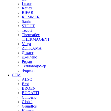
Luxor
Reflex
RIFAR
ROMMER
Sanha
STOUT
Tecofi
Thermaflex
THERMAGENT
Viega
ZETKAMA
Декаст
Джилекс
Ридан
Тепловодомер
Формат
СТМ
ALSO
Baxi
BROEN
BUGATTI
Cimberio
Global
Grundfos
Hermes