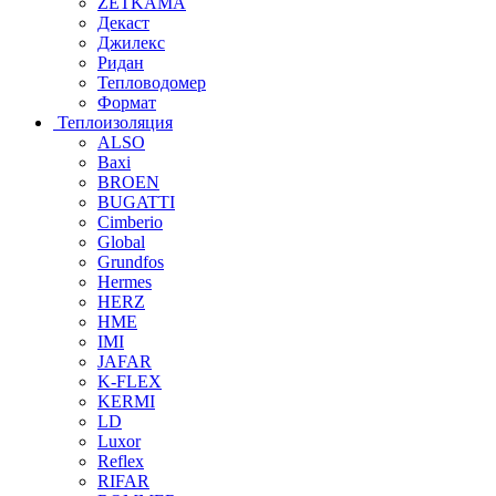
ZETKAMA
Декаст
Джилекс
Ридан
Тепловодомер
Формат
Теплоизоляция
ALSO
Baxi
BROEN
BUGATTI
Cimberio
Global
Grundfos
Hermes
HERZ
HME
IMI
JAFAR
K-FLEX
KERMI
LD
Luxor
Reflex
RIFAR