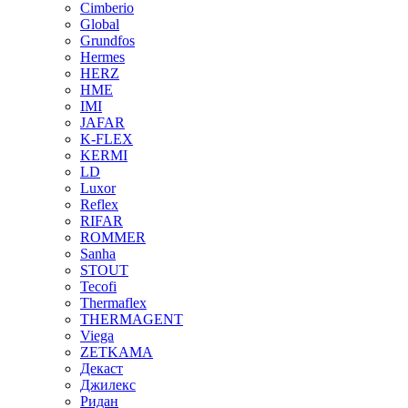
Cimberio
Global
Grundfos
Hermes
HERZ
HME
IMI
JAFAR
K-FLEX
KERMI
LD
Luxor
Reflex
RIFAR
ROMMER
Sanha
STOUT
Tecofi
Thermaflex
THERMAGENT
Viega
ZETKAMA
Декаст
Джилекс
Ридан