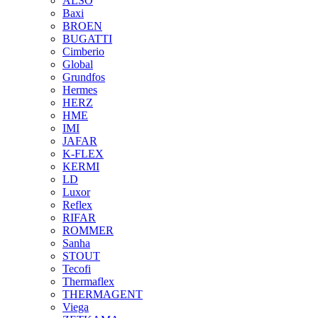
ALSO
Baxi
BROEN
BUGATTI
Cimberio
Global
Grundfos
Hermes
HERZ
HME
IMI
JAFAR
K-FLEX
KERMI
LD
Luxor
Reflex
RIFAR
ROMMER
Sanha
STOUT
Tecofi
Thermaflex
THERMAGENT
Viega