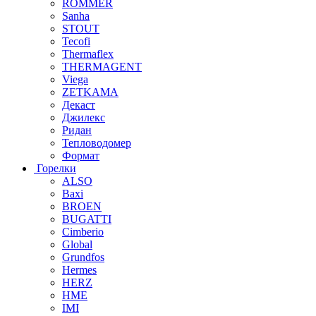
ROMMER
Sanha
STOUT
Tecofi
Thermaflex
THERMAGENT
Viega
ZETKAMA
Декаст
Джилекс
Ридан
Тепловодомер
Формат
Горелки
ALSO
Baxi
BROEN
BUGATTI
Cimberio
Global
Grundfos
Hermes
HERZ
HME
IMI