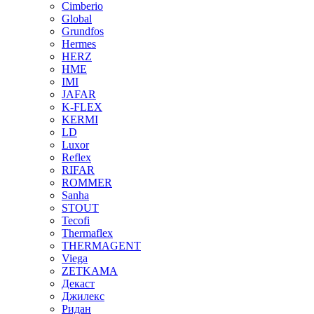
Cimberio
Global
Grundfos
Hermes
HERZ
HME
IMI
JAFAR
K-FLEX
KERMI
LD
Luxor
Reflex
RIFAR
ROMMER
Sanha
STOUT
Tecofi
Thermaflex
THERMAGENT
Viega
ZETKAMA
Декаст
Джилекс
Ридан