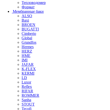
Тепловодомер
Формат
Мембранные баки
ALSO
Baxi
BROEN
BUGATTI
Cimberio
Global
Grundfos
Hermes
HERZ
HME
IMI
JAFAR
K-FLEX
KERMI
LD
Luxor
Reflex
RIFAR
ROMMER
Sanha
STOUT
Tecofi