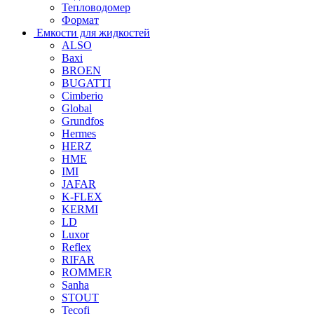
Тепловодомер
Формат
Емкости для жидкостей
ALSO
Baxi
BROEN
BUGATTI
Cimberio
Global
Grundfos
Hermes
HERZ
HME
IMI
JAFAR
K-FLEX
KERMI
LD
Luxor
Reflex
RIFAR
ROMMER
Sanha
STOUT
Tecofi