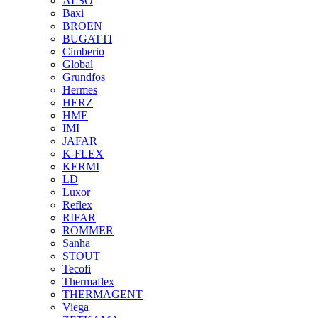
ALSO
Baxi
BROEN
BUGATTI
Cimberio
Global
Grundfos
Hermes
HERZ
HME
IMI
JAFAR
K-FLEX
KERMI
LD
Luxor
Reflex
RIFAR
ROMMER
Sanha
STOUT
Tecofi
Thermaflex
THERMAGENT
Viega