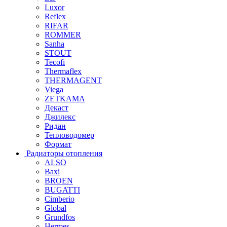
Luxor
Reflex
RIFAR
ROMMER
Sanha
STOUT
Tecofi
Thermaflex
THERMAGENT
Viega
ZETKAMA
Декаст
Джилекс
Ридан
Тепловодомер
Формат
Радиаторы отопления
ALSO
Baxi
BROEN
BUGATTI
Cimberio
Global
Grundfos
Hermes