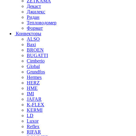
ZETKAMA
Декаст
Джилекс
Ридан
Тепловодомер
Формат
Конвекторы
ALSO
Baxi
BROEN
BUGATTI
Cimberio
Global
Grundfos
Hermes
HERZ
HME
IMI
JAFAR
K-FLEX
KERMI
LD
Luxor
Reflex
RIFAR