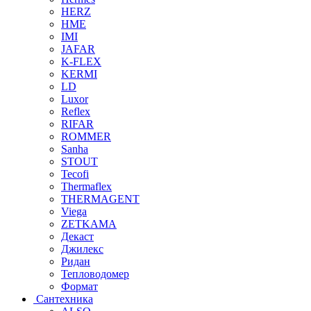
HERZ
HME
IMI
JAFAR
K-FLEX
KERMI
LD
Luxor
Reflex
RIFAR
ROMMER
Sanha
STOUT
Tecofi
Thermaflex
THERMAGENT
Viega
ZETKAMA
Декаст
Джилекс
Ридан
Тепловодомер
Формат
Сантехника