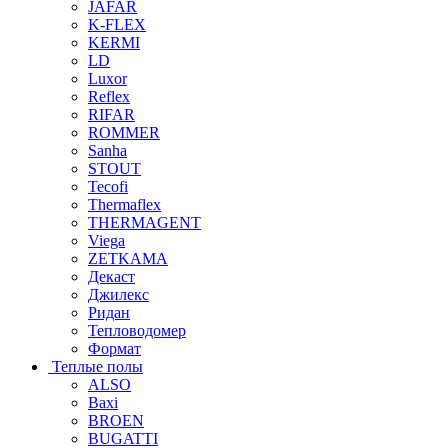
JAFAR
K-FLEX
KERMI
LD
Luxor
Reflex
RIFAR
ROMMER
Sanha
STOUT
Tecofi
Thermaflex
THERMAGENT
Viega
ZETKAMA
Декаст
Джилекс
Ридан
Тепловодомер
Формат
Теплые полы
ALSO
Baxi
BROEN
BUGATTI