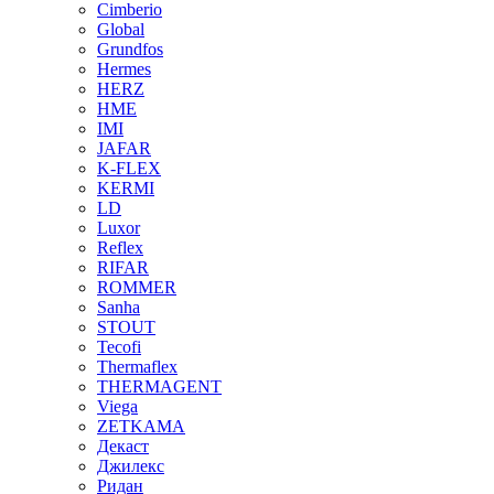
Cimberio
Global
Grundfos
Hermes
HERZ
HME
IMI
JAFAR
K-FLEX
KERMI
LD
Luxor
Reflex
RIFAR
ROMMER
Sanha
STOUT
Tecofi
Thermaflex
THERMAGENT
Viega
ZETKAMA
Декаст
Джилекс
Ридан