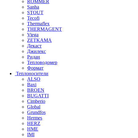
ROMMER
Sanha
STOUT
Tecofi
Thermaflex
THERMAGENT
Viega
ZETKAMA
Декаст
Джилекс
Ридан
Тепловодомер
Формат
Теплоносители
ALSO
Baxi
BROEN
BUGATTI
Cimberio
Global
Grundfos
Hermes
HERZ
HME
IMI