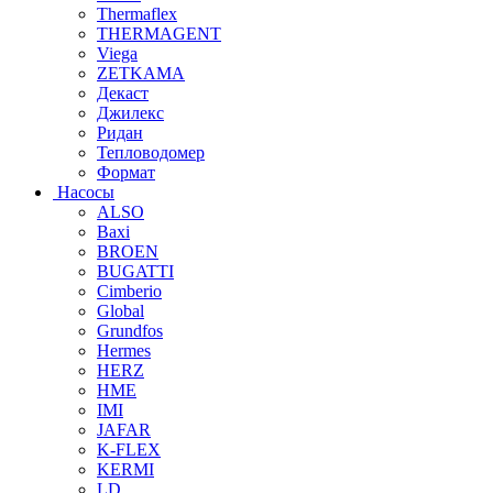
Thermaflex
THERMAGENT
Viega
ZETKAMA
Декаст
Джилекс
Ридан
Тепловодомер
Формат
Насосы
ALSO
Baxi
BROEN
BUGATTI
Cimberio
Global
Grundfos
Hermes
HERZ
HME
IMI
JAFAR
K-FLEX
KERMI
LD