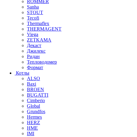
ROMMER
Sanha
STOUT
Tecofi
Thermaflex
THERMAGENT
Viega
ZETKAMA
Декаст
Джилекс
Ридан
Тепловодомер
Формат
Котлы
ALSO
Baxi
BROEN
BUGATTI
Cimberio
Global
Grundfos
Hermes
HERZ
HME
IMI