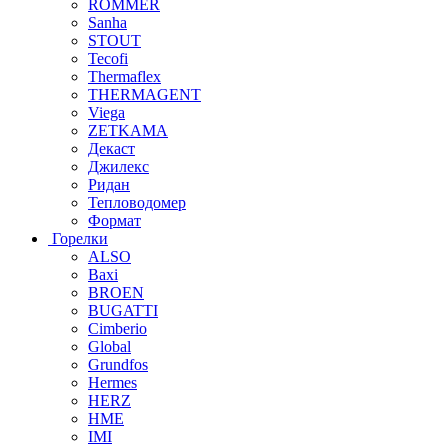
ROMMER
Sanha
STOUT
Tecofi
Thermaflex
THERMAGENT
Viega
ZETKAMA
Декаст
Джилекс
Ридан
Тепловодомер
Формат
Горелки
ALSO
Baxi
BROEN
BUGATTI
Cimberio
Global
Grundfos
Hermes
HERZ
HME
IMI