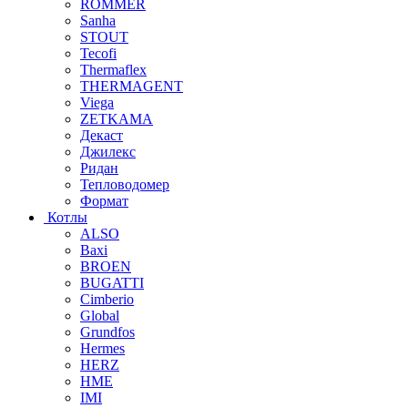
ROMMER
Sanha
STOUT
Tecofi
Thermaflex
THERMAGENT
Viega
ZETKAMA
Декаст
Джилекс
Ридан
Тепловодомер
Формат
Котлы
ALSO
Baxi
BROEN
BUGATTI
Cimberio
Global
Grundfos
Hermes
HERZ
HME
IMI