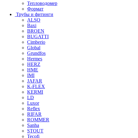
Тепловодомер
Формат
Трубы и фитинги
ALSO
Baxi
BROEN
BUGATTI
Cimberio
Global
Grundfos
Hermes
HERZ
HME
IMI
JAFAR
K-FLEX
KERMI
LD
Luxor
Reflex
RIFAR
ROMMER
Sanha
STOUT
Tecofi