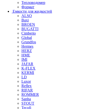
Тепловодомер
Формат
Емкости для жидкостей
ALSO
Baxi
BROEN
BUGATTI
Cimberio
Global
Grundfos
Hermes
HERZ
HME
IMI
JAFAR
K-FLEX
KERMI
LD
Luxor
Reflex
RIFAR
ROMMER
Sanha
STOUT
Tecofi