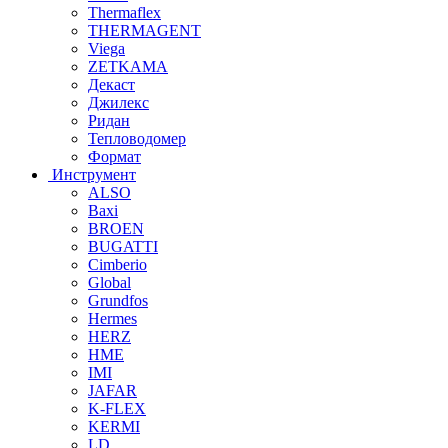
Thermaflex
THERMAGENT
Viega
ZETKAMA
Декаст
Джилекс
Ридан
Тепловодомер
Формат
Инструмент
ALSO
Baxi
BROEN
BUGATTI
Cimberio
Global
Grundfos
Hermes
HERZ
HME
IMI
JAFAR
K-FLEX
KERMI
LD