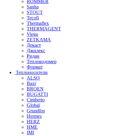
ROMMER
Sanha
STOUT
Tecofi
Thermaflex
THERMAGENT
Viega
ZETKAMA
Декаст
Джилекс
Ридан
Тепловодомер
Формат
Теплоносители
ALSO
Baxi
BROEN
BUGATTI
Cimberio
Global
Grundfos
Hermes
HERZ
HME
IMI