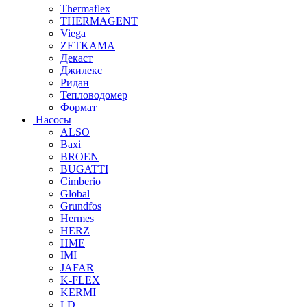
Thermaflex
THERMAGENT
Viega
ZETKAMA
Декаст
Джилекс
Ридан
Тепловодомер
Формат
Насосы
ALSO
Baxi
BROEN
BUGATTI
Cimberio
Global
Grundfos
Hermes
HERZ
HME
IMI
JAFAR
K-FLEX
KERMI
LD