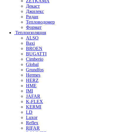
ZETKAMA
Декаст
Джилекс
Ридан
Тепловодомер
Формат
Теплоизоляция
ALSO
Baxi
BROEN
BUGATTI
Cimberio
Global
Grundfos
Hermes
HERZ
HME
IMI
JAFAR
K-FLEX
KERMI
LD
Luxor
Reflex
RIFAR