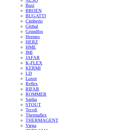
ALSO
Baxi
BROEN
BUGATTI
Cimberio
Global
Grundfos
Hermes
HERZ
HME
IMI
JAFAR
K-FLEX
KERMI
LD
Luxor
Reflex
RIFAR
ROMMER
Sanha
STOUT
Tecofi
Thermaflex
THERMAGENT
Viega