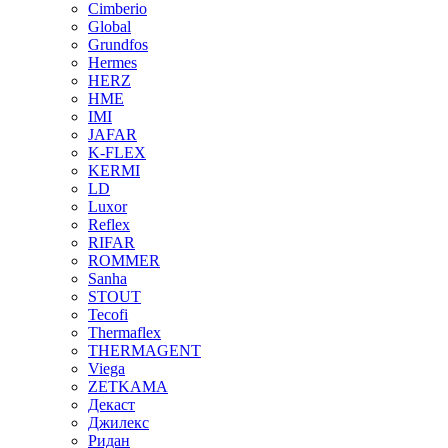
Cimberio
Global
Grundfos
Hermes
HERZ
HME
IMI
JAFAR
K-FLEX
KERMI
LD
Luxor
Reflex
RIFAR
ROMMER
Sanha
STOUT
Tecofi
Thermaflex
THERMAGENT
Viega
ZETKAMA
Декаст
Джилекс
Ридан