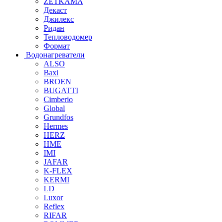
ZETKAMA
Декаст
Джилекс
Ридан
Тепловодомер
Формат
Водонагреватели
ALSO
Baxi
BROEN
BUGATTI
Cimberio
Global
Grundfos
Hermes
HERZ
HME
IMI
JAFAR
K-FLEX
KERMI
LD
Luxor
Reflex
RIFAR