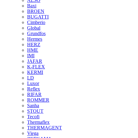
ALSO
Baxi
BROEN
BUGATTI
Cimberio
Global
Grundfos
Hermes
HERZ
HME
IMI
JAFAR
K-FLEX
KERMI
LD
Luxor
Reflex
RIFAR
ROMMER
Sanha
STOUT
Tecofi
Thermaflex
THERMAGENT
Viega