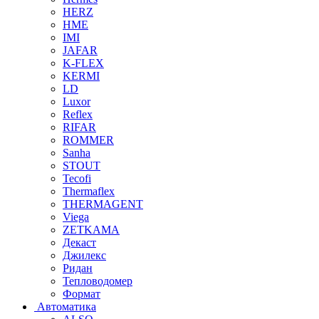
HERZ
HME
IMI
JAFAR
K-FLEX
KERMI
LD
Luxor
Reflex
RIFAR
ROMMER
Sanha
STOUT
Tecofi
Thermaflex
THERMAGENT
Viega
ZETKAMA
Декаст
Джилекс
Ридан
Тепловодомер
Формат
Автоматика