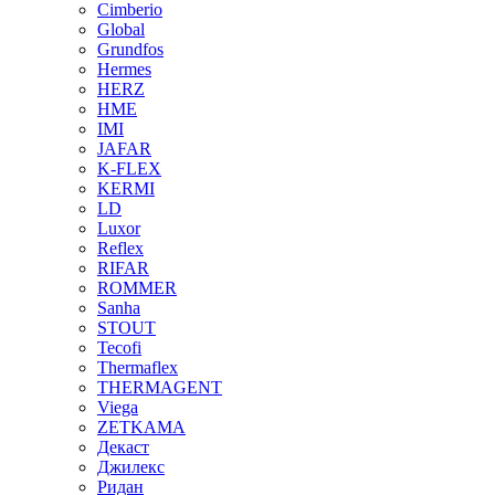
Cimberio
Global
Grundfos
Hermes
HERZ
HME
IMI
JAFAR
K-FLEX
KERMI
LD
Luxor
Reflex
RIFAR
ROMMER
Sanha
STOUT
Tecofi
Thermaflex
THERMAGENT
Viega
ZETKAMA
Декаст
Джилекс
Ридан