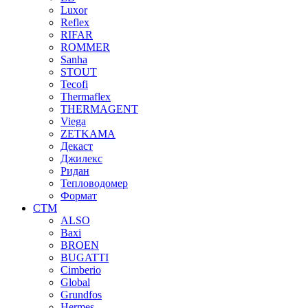
Luxor
Reflex
RIFAR
ROMMER
Sanha
STOUT
Tecofi
Thermaflex
THERMAGENT
Viega
ZETKAMA
Декаст
Джилекс
Ридан
Тепловодомер
Формат
СТМ
ALSO
Baxi
BROEN
BUGATTI
Cimberio
Global
Grundfos
Hermes