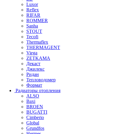
Luxor
Reflex
RIFAR
ROMMER
Sanha
STOUT
Tecofi
Thermaflex
THERMAGENT
Viega
ZETKAMA
Декаст
Джилекс
Ридан
Тепловодомер
Формат
Радиаторы отопления
ALSO
Baxi
BROEN
BUGATTI
Cimberio
Global
Grundfos
Hermes