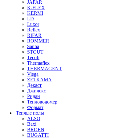
JAFAR
K-FLEX
KERMI
LD
Luxor
Reflex
RIFAR
ROMMER
Sanha
STOUT
Tecofi
Thermaflex
THERMAGENT
Viega
ZETKAMA
Декаст
Джилекс
Ридан
Тепловодомер
Формат
Теплые полы
ALSO
Baxi
BROEN
BUGATTI