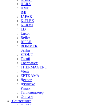
HERZ
HME
IMI
JAFAR
K-FLEX
KERMI
LD
Luxor
Reflex
RIFAR
ROMMER
Sanha
STOUT
Tecofi
Thermaflex
THERMAGENT
Viega
ZETKAMA
Декаст
Джилекс
Ридан
Тепловодомер
Формат
Сантехника