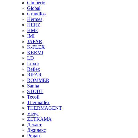
Cimberio
Global
Grundfos
Hermes
HERZ
HME
IMI
JAFAR
K-FLEX
KERMI
LD
Luxor
Reflex
RIFAR
ROMMER
Sanha
STOUT
Tecofi
Thermaflex
THERMAGENT
Viega
ZETKAMA
Декаст
Джилекс
Ридан