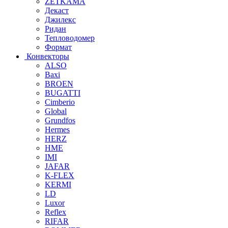
ZETKAMA
Декаст
Джилекс
Ридан
Тепловодомер
Формат
Конвекторы
ALSO
Baxi
BROEN
BUGATTI
Cimberio
Global
Grundfos
Hermes
HERZ
HME
IMI
JAFAR
K-FLEX
KERMI
LD
Luxor
Reflex
RIFAR