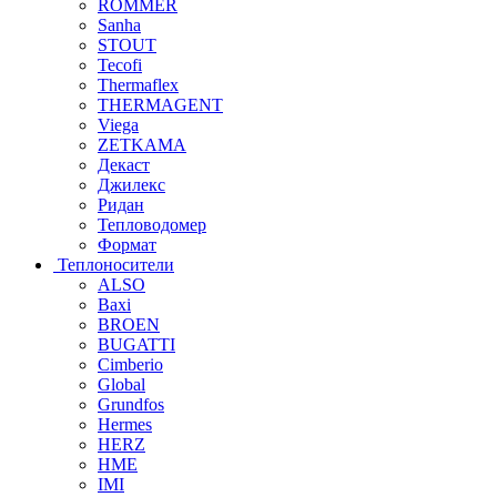
ROMMER
Sanha
STOUT
Tecofi
Thermaflex
THERMAGENT
Viega
ZETKAMA
Декаст
Джилекс
Ридан
Тепловодомер
Формат
Теплоносители
ALSO
Baxi
BROEN
BUGATTI
Cimberio
Global
Grundfos
Hermes
HERZ
HME
IMI