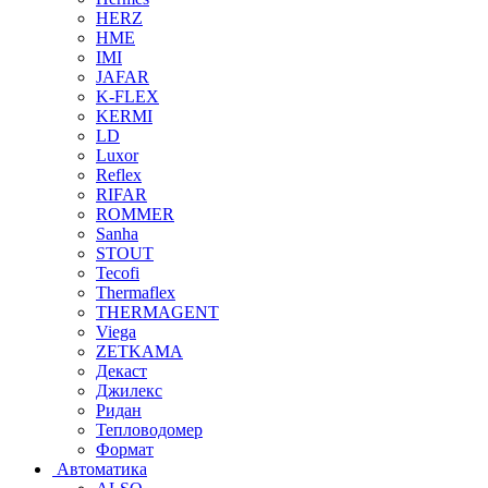
HERZ
HME
IMI
JAFAR
K-FLEX
KERMI
LD
Luxor
Reflex
RIFAR
ROMMER
Sanha
STOUT
Tecofi
Thermaflex
THERMAGENT
Viega
ZETKAMA
Декаст
Джилекс
Ридан
Тепловодомер
Формат
Автоматика