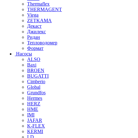
Thermaflex
THERMAGENT
Viega
ZETKAMA
Декаст
Джилекс
Ридан
Тепловодомер
Формат
Насосы
ALSO
Baxi
BROEN
BUGATTI
Cimberio
Global
Grundfos
Hermes
HERZ
HME
IMI
JAFAR
K-FLEX
KERMI
LD