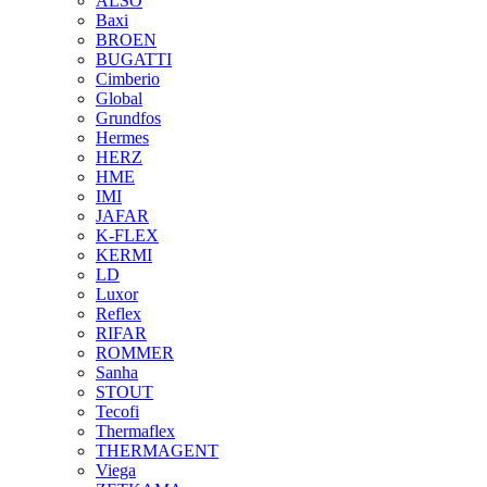
ALSO
Baxi
BROEN
BUGATTI
Cimberio
Global
Grundfos
Hermes
HERZ
HME
IMI
JAFAR
K-FLEX
KERMI
LD
Luxor
Reflex
RIFAR
ROMMER
Sanha
STOUT
Tecofi
Thermaflex
THERMAGENT
Viega