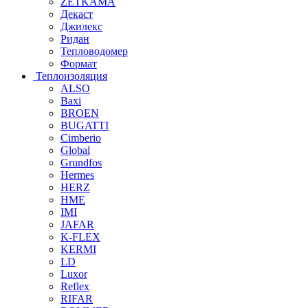
ZETKAMA
Декаст
Джилекс
Ридан
Тепловодомер
Формат
Теплоизоляция
ALSO
Baxi
BROEN
BUGATTI
Cimberio
Global
Grundfos
Hermes
HERZ
HME
IMI
JAFAR
K-FLEX
KERMI
LD
Luxor
Reflex
RIFAR