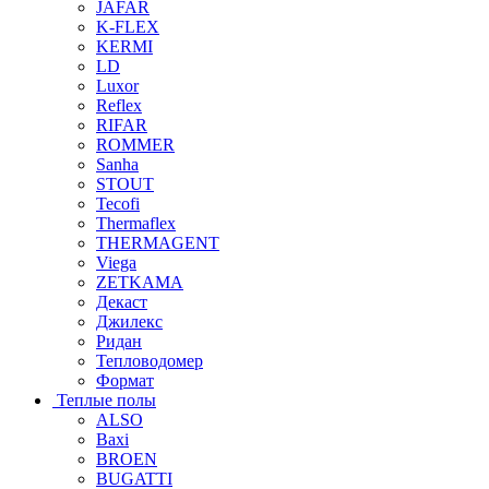
JAFAR
K-FLEX
KERMI
LD
Luxor
Reflex
RIFAR
ROMMER
Sanha
STOUT
Tecofi
Thermaflex
THERMAGENT
Viega
ZETKAMA
Декаст
Джилекс
Ридан
Тепловодомер
Формат
Теплые полы
ALSO
Baxi
BROEN
BUGATTI