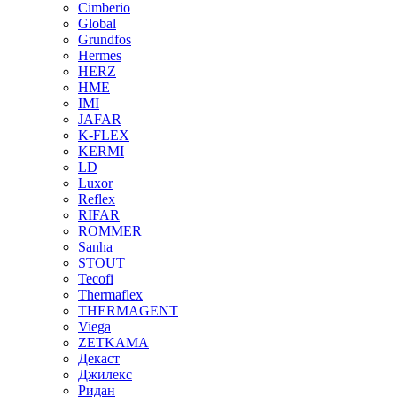
Cimberio
Global
Grundfos
Hermes
HERZ
HME
IMI
JAFAR
K-FLEX
KERMI
LD
Luxor
Reflex
RIFAR
ROMMER
Sanha
STOUT
Tecofi
Thermaflex
THERMAGENT
Viega
ZETKAMA
Декаст
Джилекс
Ридан