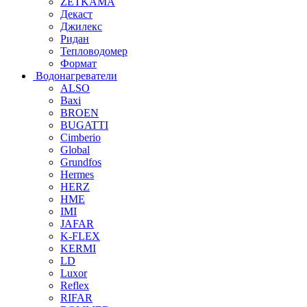
ZETKAMA
Декаст
Джилекс
Ридан
Тепловодомер
Формат
Водонагреватели
ALSO
Baxi
BROEN
BUGATTI
Cimberio
Global
Grundfos
Hermes
HERZ
HME
IMI
JAFAR
K-FLEX
KERMI
LD
Luxor
Reflex
RIFAR