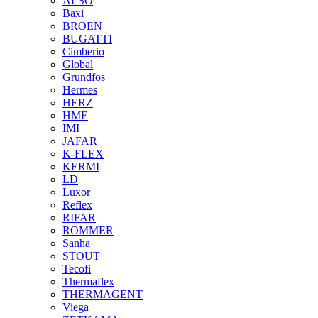
ALSO
Baxi
BROEN
BUGATTI
Cimberio
Global
Grundfos
Hermes
HERZ
HME
IMI
JAFAR
K-FLEX
KERMI
LD
Luxor
Reflex
RIFAR
ROMMER
Sanha
STOUT
Tecofi
Thermaflex
THERMAGENT
Viega