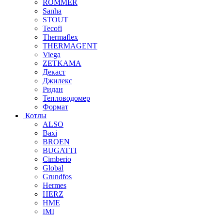
ROMMER
Sanha
STOUT
Tecofi
Thermaflex
THERMAGENT
Viega
ZETKAMA
Декаст
Джилекс
Ридан
Тепловодомер
Формат
Котлы
ALSO
Baxi
BROEN
BUGATTI
Cimberio
Global
Grundfos
Hermes
HERZ
HME
IMI