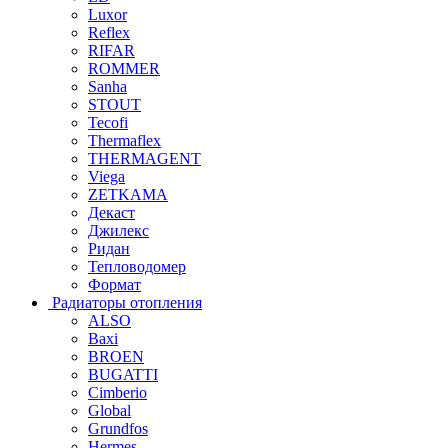
Luxor
Reflex
RIFAR
ROMMER
Sanha
STOUT
Tecofi
Thermaflex
THERMAGENT
Viega
ZETKAMA
Декаст
Джилекс
Ридан
Тепловодомер
Формат
Радиаторы отопления
ALSO
Baxi
BROEN
BUGATTI
Cimberio
Global
Grundfos
Hermes