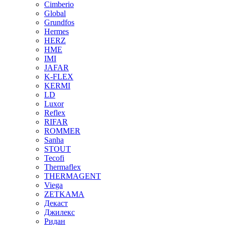
Cimberio
Global
Grundfos
Hermes
HERZ
HME
IMI
JAFAR
K-FLEX
KERMI
LD
Luxor
Reflex
RIFAR
ROMMER
Sanha
STOUT
Tecofi
Thermaflex
THERMAGENT
Viega
ZETKAMA
Декаст
Джилекс
Ридан