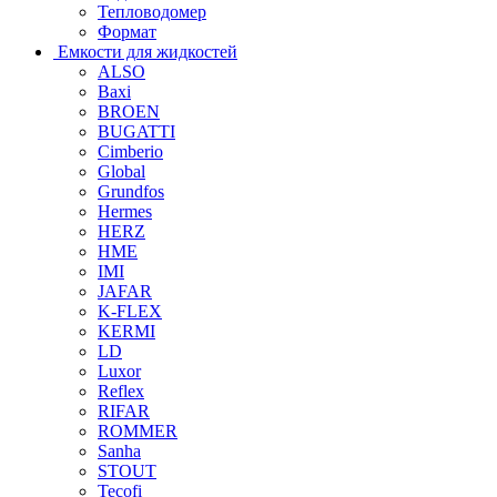
Тепловодомер
Формат
Емкости для жидкостей
ALSO
Baxi
BROEN
BUGATTI
Cimberio
Global
Grundfos
Hermes
HERZ
HME
IMI
JAFAR
K-FLEX
KERMI
LD
Luxor
Reflex
RIFAR
ROMMER
Sanha
STOUT
Tecofi