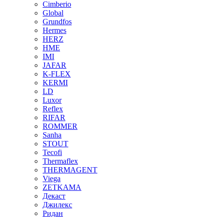
Cimberio
Global
Grundfos
Hermes
HERZ
HME
IMI
JAFAR
K-FLEX
KERMI
LD
Luxor
Reflex
RIFAR
ROMMER
Sanha
STOUT
Tecofi
Thermaflex
THERMAGENT
Viega
ZETKAMA
Декаст
Джилекс
Ридан