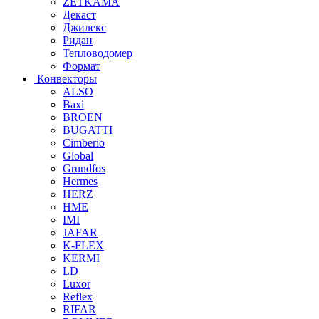
ZETKAMA
Декаст
Джилекс
Ридан
Тепловодомер
Формат
Конвекторы
ALSO
Baxi
BROEN
BUGATTI
Cimberio
Global
Grundfos
Hermes
HERZ
HME
IMI
JAFAR
K-FLEX
KERMI
LD
Luxor
Reflex
RIFAR