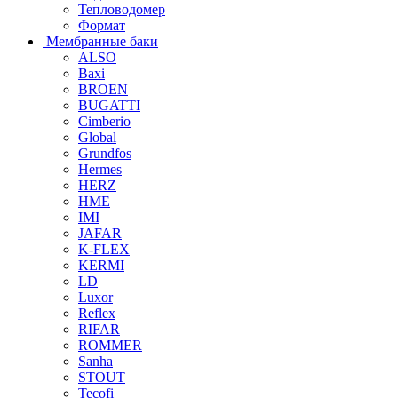
Тепловодомер
Формат
Мембранные баки
ALSO
Baxi
BROEN
BUGATTI
Cimberio
Global
Grundfos
Hermes
HERZ
HME
IMI
JAFAR
K-FLEX
KERMI
LD
Luxor
Reflex
RIFAR
ROMMER
Sanha
STOUT
Tecofi