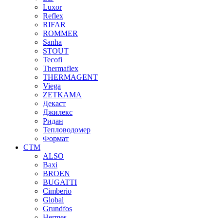
Luxor
Reflex
RIFAR
ROMMER
Sanha
STOUT
Tecofi
Thermaflex
THERMAGENT
Viega
ZETKAMA
Декаст
Джилекс
Ридан
Тепловодомер
Формат
СТМ
ALSO
Baxi
BROEN
BUGATTI
Cimberio
Global
Grundfos
Hermes