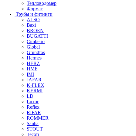
Тепловодомер
Формат
Трубы и фитинги
ALSO
Baxi
BROEN
BUGATTI
Cimberio
Global
Grundfos
Hermes
HERZ
HME
IMI
JAFAR
K-FLEX
KERMI
LD
Luxor
Reflex
RIFAR
ROMMER
Sanha
STOUT
Tecofi