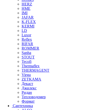
HERZ
HME
IMI
JAFAR
K-FLEX
KERMI
LD
Luxor
Reflex
RIFAR
ROMMER
Sanha
STOUT
Tecofi
Thermaflex
THERMAGENT
Viega
ZETKAMA
Декаст
Джилекс
Ридан
Тепловодомер
Формат
Сантехника