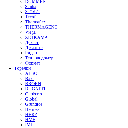
ROMMER
Sanha
STOUT
Tecofi
Thermaflex
THERMAGENT
Viega
ZETKAMA
Декаст
Джилекс
Ридан
Тепловодомер
Формат
Горелки
ALSO
Baxi
BROEN
BUGATTI
Cimberio
Global
Grundfos
Hermes
HERZ
HME
IMI