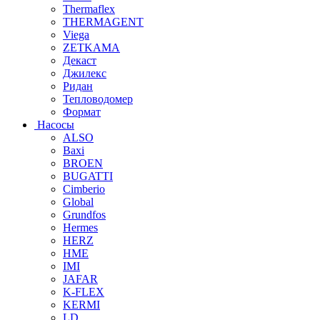
Thermaflex
THERMAGENT
Viega
ZETKAMA
Декаст
Джилекс
Ридан
Тепловодомер
Формат
Насосы
ALSO
Baxi
BROEN
BUGATTI
Cimberio
Global
Grundfos
Hermes
HERZ
HME
IMI
JAFAR
K-FLEX
KERMI
LD