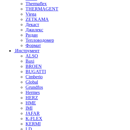
Thermaflex
THERMAGENT
Viega
ZETKAMA
Декаст
Джилекс
Ридан
Тепловодомер
Формат
Инструмент
ALSO
Baxi
BROEN
BUGATTI
Cimberio
Global
Grundfos
Hermes
HERZ
HME
IMI
JAFAR
K-FLEX
KERMI
LD