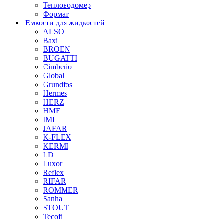
Тепловодомер
Формат
Емкости для жидкостей
ALSO
Baxi
BROEN
BUGATTI
Cimberio
Global
Grundfos
Hermes
HERZ
HME
IMI
JAFAR
K-FLEX
KERMI
LD
Luxor
Reflex
RIFAR
ROMMER
Sanha
STOUT
Tecofi