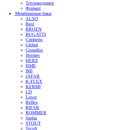
Тепловодомер
Формат
Мембранные баки
ALSO
Baxi
BROEN
BUGATTI
Cimberio
Global
Grundfos
Hermes
HERZ
HME
IMI
JAFAR
K-FLEX
KERMI
LD
Luxor
Reflex
RIFAR
ROMMER
Sanha
STOUT
Tecofi