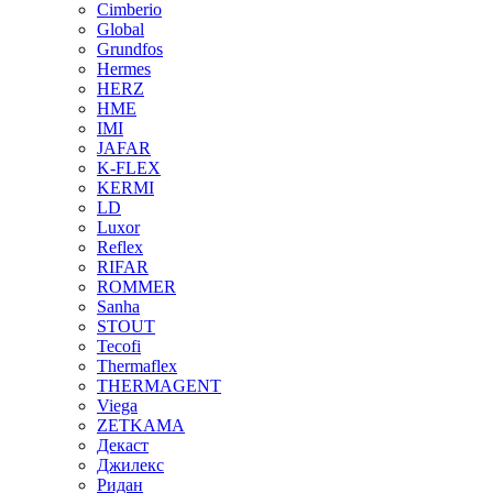
Cimberio
Global
Grundfos
Hermes
HERZ
HME
IMI
JAFAR
K-FLEX
KERMI
LD
Luxor
Reflex
RIFAR
ROMMER
Sanha
STOUT
Tecofi
Thermaflex
THERMAGENT
Viega
ZETKAMA
Декаст
Джилекс
Ридан