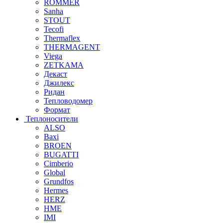
ROMMER
Sanha
STOUT
Tecofi
Thermaflex
THERMAGENT
Viega
ZETKAMA
Декаст
Джилекс
Ридан
Тепловодомер
Формат
Теплоносители
ALSO
Baxi
BROEN
BUGATTI
Cimberio
Global
Grundfos
Hermes
HERZ
HME
IMI