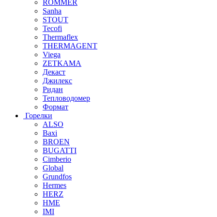
ROMMER
Sanha
STOUT
Tecofi
Thermaflex
THERMAGENT
Viega
ZETKAMA
Декаст
Джилекс
Ридан
Тепловодомер
Формат
Горелки
ALSO
Baxi
BROEN
BUGATTI
Cimberio
Global
Grundfos
Hermes
HERZ
HME
IMI