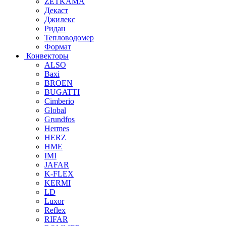
ZETKAMA
Декаст
Джилекс
Ридан
Тепловодомер
Формат
Конвекторы
ALSO
Baxi
BROEN
BUGATTI
Cimberio
Global
Grundfos
Hermes
HERZ
HME
IMI
JAFAR
K-FLEX
KERMI
LD
Luxor
Reflex
RIFAR