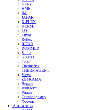
HERZ
HME
IMI
JAFAR
K-FLEX
KERMI
LD
Luxor
Reflex
RIFAR
ROMMER
Sanha
STOUT
Tecofi
Thermaflex
THERMAGENT
Viega
ZETKAMA
Декаст
Джилекс
Ридан
Тепловодомер
Формат
Автоматика