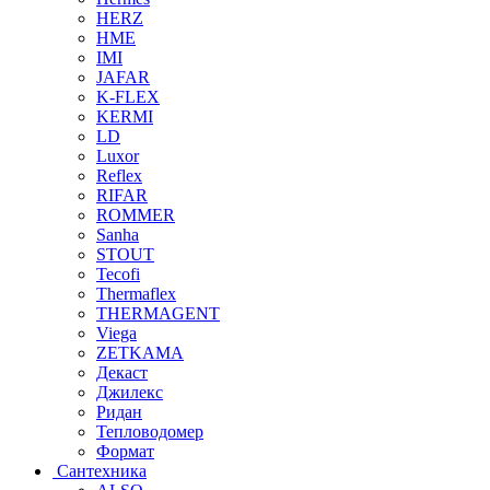
HERZ
HME
IMI
JAFAR
K-FLEX
KERMI
LD
Luxor
Reflex
RIFAR
ROMMER
Sanha
STOUT
Tecofi
Thermaflex
THERMAGENT
Viega
ZETKAMA
Декаст
Джилекс
Ридан
Тепловодомер
Формат
Сантехника