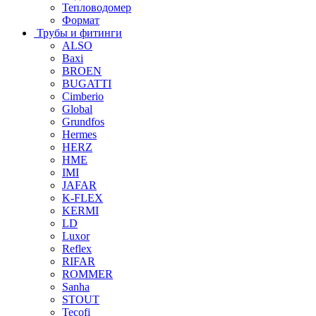
Тепловодомер
Формат
Трубы и фитинги
ALSO
Baxi
BROEN
BUGATTI
Cimberio
Global
Grundfos
Hermes
HERZ
HME
IMI
JAFAR
K-FLEX
KERMI
LD
Luxor
Reflex
RIFAR
ROMMER
Sanha
STOUT
Tecofi