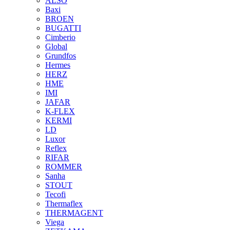
ALSO
Baxi
BROEN
BUGATTI
Cimberio
Global
Grundfos
Hermes
HERZ
HME
IMI
JAFAR
K-FLEX
KERMI
LD
Luxor
Reflex
RIFAR
ROMMER
Sanha
STOUT
Tecofi
Thermaflex
THERMAGENT
Viega