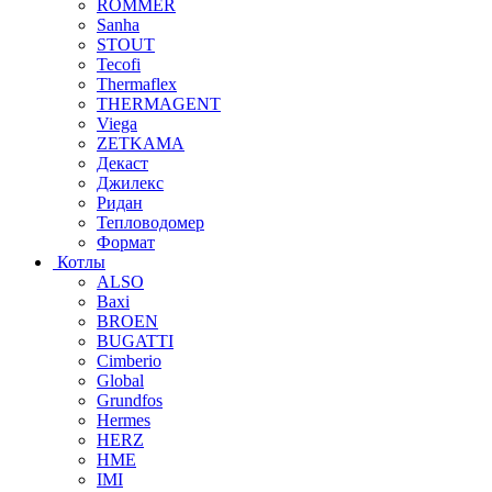
ROMMER
Sanha
STOUT
Tecofi
Thermaflex
THERMAGENT
Viega
ZETKAMA
Декаст
Джилекс
Ридан
Тепловодомер
Формат
Котлы
ALSO
Baxi
BROEN
BUGATTI
Cimberio
Global
Grundfos
Hermes
HERZ
HME
IMI