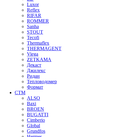
Luxor
Reflex
RIFAR
ROMMER
Sanha
STOUT
Tecofi
Thermaflex
THERMAGENT
Viega
ZETKAMA
Декаст
Джилекс
Ридан
Тепловодомер
Формат
СТМ
ALSO
Baxi
BROEN
BUGATTI
Cimberio
Global
Grundfos
Hermes