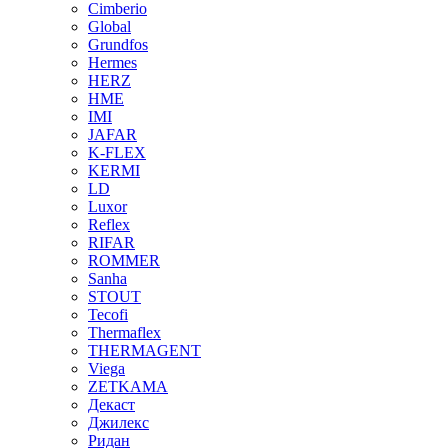
Cimberio
Global
Grundfos
Hermes
HERZ
HME
IMI
JAFAR
K-FLEX
KERMI
LD
Luxor
Reflex
RIFAR
ROMMER
Sanha
STOUT
Tecofi
Thermaflex
THERMAGENT
Viega
ZETKAMA
Декаст
Джилекс
Ридан