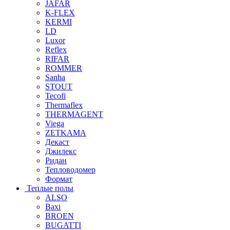
JAFAR
K-FLEX
KERMI
LD
Luxor
Reflex
RIFAR
ROMMER
Sanha
STOUT
Tecofi
Thermaflex
THERMAGENT
Viega
ZETKAMA
Декаст
Джилекс
Ридан
Тепловодомер
Формат
Теплые полы
ALSO
Baxi
BROEN
BUGATTI