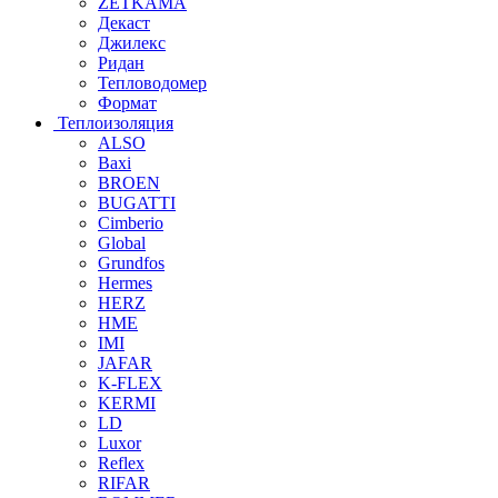
ZETKAMA
Декаст
Джилекс
Ридан
Тепловодомер
Формат
Теплоизоляция
ALSO
Baxi
BROEN
BUGATTI
Cimberio
Global
Grundfos
Hermes
HERZ
HME
IMI
JAFAR
K-FLEX
KERMI
LD
Luxor
Reflex
RIFAR