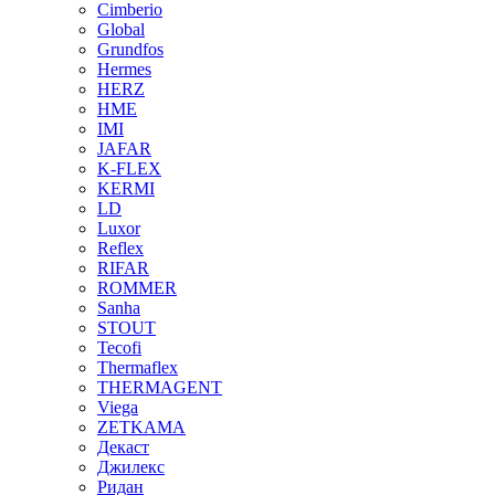
Cimberio
Global
Grundfos
Hermes
HERZ
HME
IMI
JAFAR
K-FLEX
KERMI
LD
Luxor
Reflex
RIFAR
ROMMER
Sanha
STOUT
Tecofi
Thermaflex
THERMAGENT
Viega
ZETKAMA
Декаст
Джилекс
Ридан