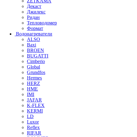
ZETKAMA
Декаст
Джилекс
Ридан
Тепловодомер
Формат
Водонагреватели
ALSO
Baxi
BROEN
BUGATTI
Cimberio
Global
Grundfos
Hermes
HERZ
HME
IMI
JAFAR
K-FLEX
KERMI
LD
Luxor
Reflex
RIFAR