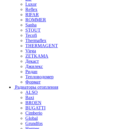
Luxor
Reflex
RIFAR
ROMMER
Sanha
STOUT
Tecofi
Thermaflex
THERMAGENT
Viega
ZETKAMA
Декаст
Джилекс
Ридан
Тепловодомер
Формат
Радиаторы отопления
ALSO
Baxi
BROEN
BUGATTI
Cimberio
Global
Grundfos
Hermes