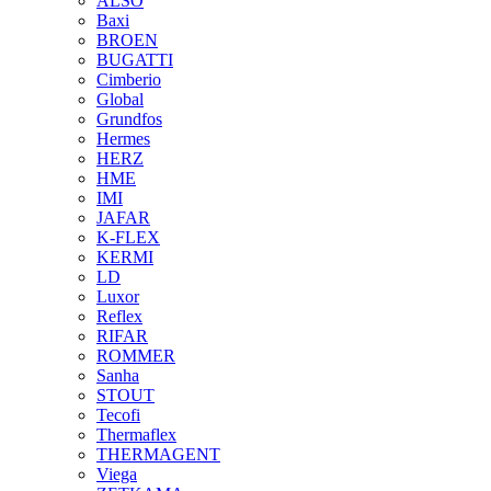
ALSO
Baxi
BROEN
BUGATTI
Cimberio
Global
Grundfos
Hermes
HERZ
HME
IMI
JAFAR
K-FLEX
KERMI
LD
Luxor
Reflex
RIFAR
ROMMER
Sanha
STOUT
Tecofi
Thermaflex
THERMAGENT
Viega