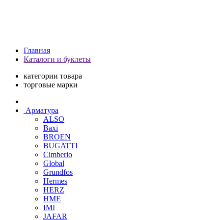
Главная
Каталоги и буклеты
категории товара
торговые марки
Арматура
ALSO
Baxi
BROEN
BUGATTI
Cimberio
Global
Grundfos
Hermes
HERZ
HME
IMI
JAFAR