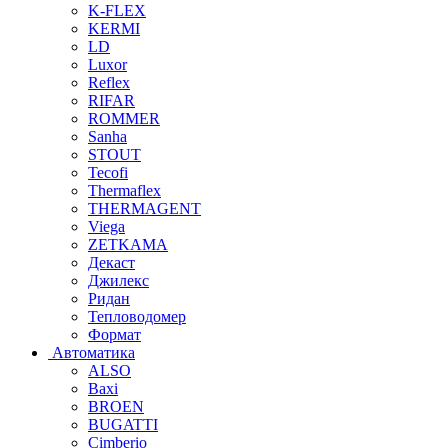
K-FLEX
KERMI
LD
Luxor
Reflex
RIFAR
ROMMER
Sanha
STOUT
Tecofi
Thermaflex
THERMAGENT
Viega
ZETKAMA
Декаст
Джилекс
Ридан
Тепловодомер
Формат
Автоматика
ALSO
Baxi
BROEN
BUGATTI
Cimberio