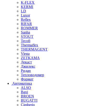
K-FLEX
KERMI
LD
Luxor
Reflex
RIFAR
ROMMER
Sanha
STOUT
Tecofi
Thermaflex
THERMAGENT
Viega
ZETKAMA
Декаст
Джилекс
Ридан
Тепловодомер
Формат
Автоматика
ALSO
Baxi
BROEN
BUGATTI
Cimberio