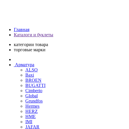
Главная
Каталоги и буклеты
категории товара
торговые марки
Арматура
ALSO
Baxi
BROEN
BUGATTI
Cimberio
Global
Grundfos
Hermes
HERZ
HME
IMI
JAFAR