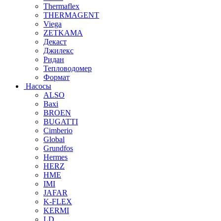
Thermaflex
THERMAGENT
Viega
ZETKAMA
Декаст
Джилекс
Ридан
Тепловодомер
Формат
Насосы
ALSO
Baxi
BROEN
BUGATTI
Cimberio
Global
Grundfos
Hermes
HERZ
HME
IMI
JAFAR
K-FLEX
KERMI
LD