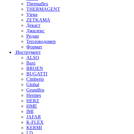
Thermaflex
THERMAGENT
Viega
ZETKAMA
Декаст
Джилекс
Ридан
Тепловодомер
Формат
Инструмент
ALSO
Baxi
BROEN
BUGATTI
Cimberio
Global
Grundfos
Hermes
HERZ
HME
IMI
JAFAR
K-FLEX
KERMI
LD