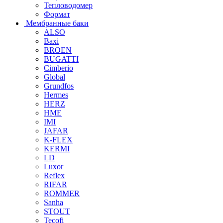
Тепловодомер
Формат
Мембранные баки
ALSO
Baxi
BROEN
BUGATTI
Cimberio
Global
Grundfos
Hermes
HERZ
HME
IMI
JAFAR
K-FLEX
KERMI
LD
Luxor
Reflex
RIFAR
ROMMER
Sanha
STOUT
Tecofi