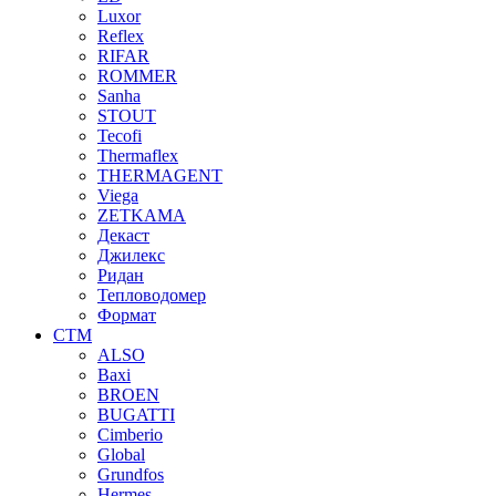
Luxor
Reflex
RIFAR
ROMMER
Sanha
STOUT
Tecofi
Thermaflex
THERMAGENT
Viega
ZETKAMA
Декаст
Джилекс
Ридан
Тепловодомер
Формат
СТМ
ALSO
Baxi
BROEN
BUGATTI
Cimberio
Global
Grundfos
Hermes