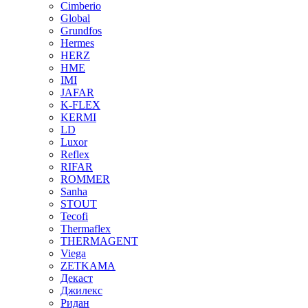
Cimberio
Global
Grundfos
Hermes
HERZ
HME
IMI
JAFAR
K-FLEX
KERMI
LD
Luxor
Reflex
RIFAR
ROMMER
Sanha
STOUT
Tecofi
Thermaflex
THERMAGENT
Viega
ZETKAMA
Декаст
Джилекс
Ридан