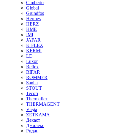
Cimberio
Global
Grundfos
Hermes
HERZ
HME
IMI
JAFAR
K-FLEX
KERMI
LD
Luxor
Reflex
RIFAR
ROMMER
Sanha
STOUT
Tecofi
Thermaflex
THERMAGENT
Viega
ZETKAMA
Декаст
Джилекс
Ридан