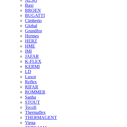
ALSO
Baxi
BROEN
BUGATTI
Cimberio
Global
Grundfos
Hermes
HERZ
HME
IMI
JAFAR
K-FLEX
KERMI
LD
Luxor
Reflex
RIFAR
ROMMER
Sanha
STOUT
Tecofi
Thermaflex
THERMAGENT
Viega