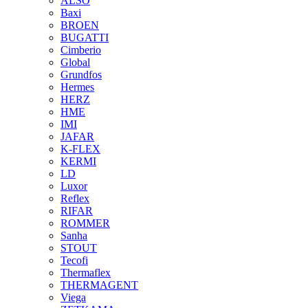
ALSO
Baxi
BROEN
BUGATTI
Cimberio
Global
Grundfos
Hermes
HERZ
HME
IMI
JAFAR
K-FLEX
KERMI
LD
Luxor
Reflex
RIFAR
ROMMER
Sanha
STOUT
Tecofi
Thermaflex
THERMAGENT
Viega