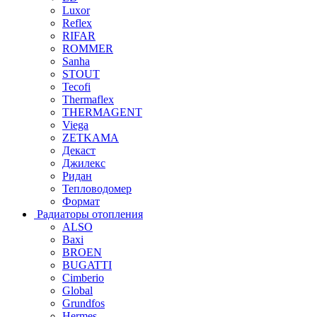
Luxor
Reflex
RIFAR
ROMMER
Sanha
STOUT
Tecofi
Thermaflex
THERMAGENT
Viega
ZETKAMA
Декаст
Джилекс
Ридан
Тепловодомер
Формат
Радиаторы отопления
ALSO
Baxi
BROEN
BUGATTI
Cimberio
Global
Grundfos
Hermes