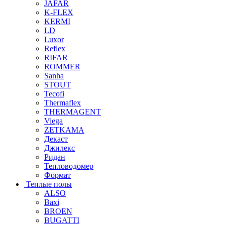
JAFAR
K-FLEX
KERMI
LD
Luxor
Reflex
RIFAR
ROMMER
Sanha
STOUT
Tecofi
Thermaflex
THERMAGENT
Viega
ZETKAMA
Декаст
Джилекс
Ридан
Тепловодомер
Формат
Теплые полы
ALSO
Baxi
BROEN
BUGATTI