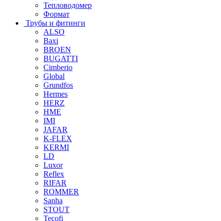
Тепловодомер
Формат
Трубы и фитинги
ALSO
Baxi
BROEN
BUGATTI
Cimberio
Global
Grundfos
Hermes
HERZ
HME
IMI
JAFAR
K-FLEX
KERMI
LD
Luxor
Reflex
RIFAR
ROMMER
Sanha
STOUT
Tecofi