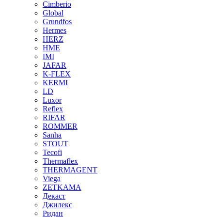
Cimberio
Global
Grundfos
Hermes
HERZ
HME
IMI
JAFAR
K-FLEX
KERMI
LD
Luxor
Reflex
RIFAR
ROMMER
Sanha
STOUT
Tecofi
Thermaflex
THERMAGENT
Viega
ZETKAMA
Декаст
Джилекс
Ридан