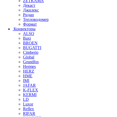
ZETKAMA
Декаст
Джилекс
Ридан
Тепловодомер
Формат
Конвекторы
ALSO
Baxi
BROEN
BUGATTI
Cimberio
Global
Grundfos
Hermes
HERZ
HME
IMI
JAFAR
K-FLEX
KERMI
LD
Luxor
Reflex
RIFAR