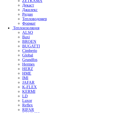
ZETKAMA
Декаст
Джилекс
Ридан
Тепловодомер
Формат
Теплоизоляция
ALSO
Baxi
BROEN
BUGATTI
Cimberio
Global
Grundfos
Hermes
HERZ
HME
IMI
JAFAR
K-FLEX
KERMI
LD
Luxor
Reflex
RIFAR