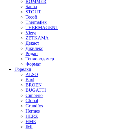
ROMMER
Sanha
STOUT
Tecofi
Thermaflex
THERMAGENT
Viega
ZETKAMA
Декаст
Джилекс
Ридан
Тепловодомер
Формат
Горелки
ALSO
Baxi
BROEN
BUGATTI
Cimberio
Global
Grundfos
Hermes
HERZ
HME
IMI