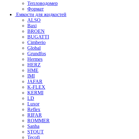
Тепловодомер
Формат
Емкости для жидкостей
ALSO
Baxi
BROEN
BUGATTI
Cimberio
Global
Grundfos
Hermes
HERZ
HME
IMI
JAFAR
K-FLEX
KERMI
LD
Luxor
Reflex
RIFAR
ROMMER
Sanha
STOUT
Tecofi