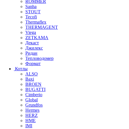
ROMMER
Sanha
STOUT
Tecofi
Thermaflex
THERMAGENT
Viega
ZETKAMA
Декаст
Джилекс
Ридан
Тепловодомер
Формат
Котлы
ALSO
Baxi
BROEN
BUGATTI
Cimberio
Global
Grundfos
Hermes
HERZ
HME
IMI