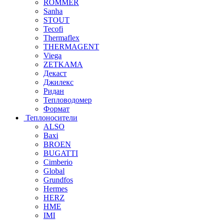
ROMMER
Sanha
STOUT
Tecofi
Thermaflex
THERMAGENT
Viega
ZETKAMA
Декаст
Джилекс
Ридан
Тепловодомер
Формат
Теплоносители
ALSO
Baxi
BROEN
BUGATTI
Cimberio
Global
Grundfos
Hermes
HERZ
HME
IMI