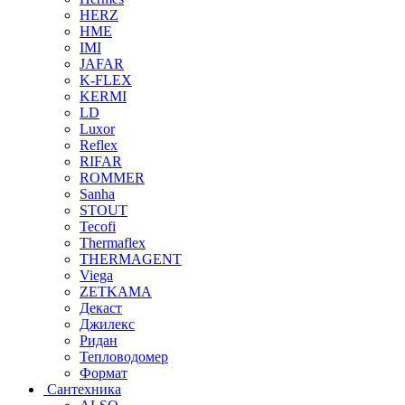
HERZ
HME
IMI
JAFAR
K-FLEX
KERMI
LD
Luxor
Reflex
RIFAR
ROMMER
Sanha
STOUT
Tecofi
Thermaflex
THERMAGENT
Viega
ZETKAMA
Декаст
Джилекс
Ридан
Тепловодомер
Формат
Сантехника