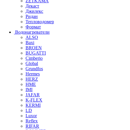
ZETKAMA
Декаст
Джилекс
Ридан
Тепловодомер
Формат
Водонагреватели
ALSO
Baxi
BROEN
BUGATTI
Cimberio
Global
Grundfos
Hermes
HERZ
HME
IMI
JAFAR
K-FLEX
KERMI
LD
Luxor
Reflex
RIFAR