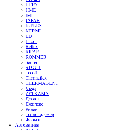
HERZ
HME
IMI
JAFAR
K-FLEX
KERMI
LD
Luxor
Reflex
RIFAR
ROMMER
Sanha
STOUT
Tecofi
Thermaflex
THERMAGENT
Viega
ZETKAMA
Декаст
Джилекс
Ридан
Тепловодомер
Формат
Автоматика