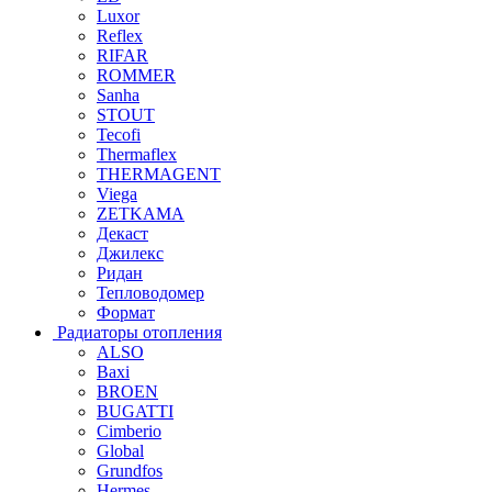
Luxor
Reflex
RIFAR
ROMMER
Sanha
STOUT
Tecofi
Thermaflex
THERMAGENT
Viega
ZETKAMA
Декаст
Джилекс
Ридан
Тепловодомер
Формат
Радиаторы отопления
ALSO
Baxi
BROEN
BUGATTI
Cimberio
Global
Grundfos
Hermes