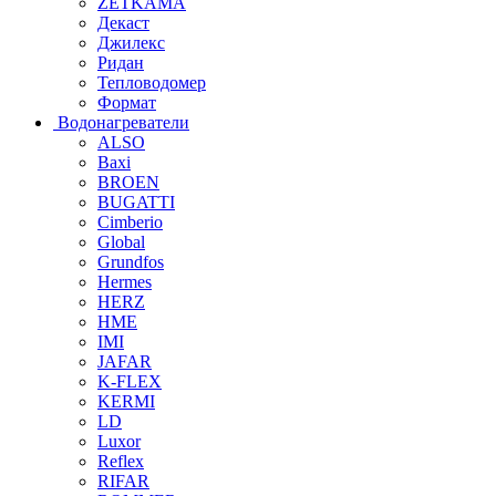
ZETKAMA
Декаст
Джилекс
Ридан
Тепловодомер
Формат
Водонагреватели
ALSO
Baxi
BROEN
BUGATTI
Cimberio
Global
Grundfos
Hermes
HERZ
HME
IMI
JAFAR
K-FLEX
KERMI
LD
Luxor
Reflex
RIFAR