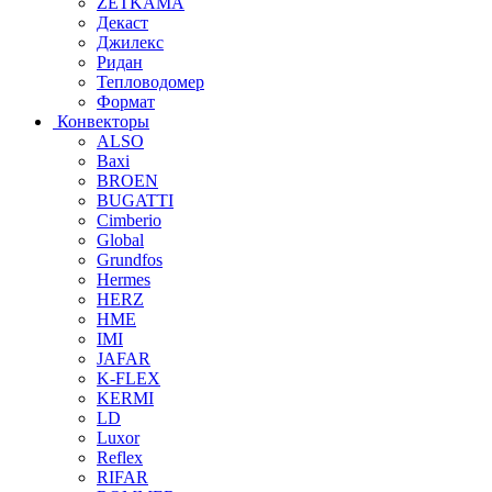
ZETKAMA
Декаст
Джилекс
Ридан
Тепловодомер
Формат
Конвекторы
ALSO
Baxi
BROEN
BUGATTI
Cimberio
Global
Grundfos
Hermes
HERZ
HME
IMI
JAFAR
K-FLEX
KERMI
LD
Luxor
Reflex
RIFAR