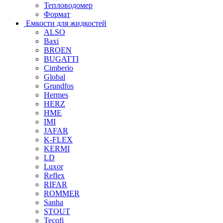
Тепловодомер
Формат
Емкости для жидкостей
ALSO
Baxi
BROEN
BUGATTI
Cimberio
Global
Grundfos
Hermes
HERZ
HME
IMI
JAFAR
K-FLEX
KERMI
LD
Luxor
Reflex
RIFAR
ROMMER
Sanha
STOUT
Tecofi