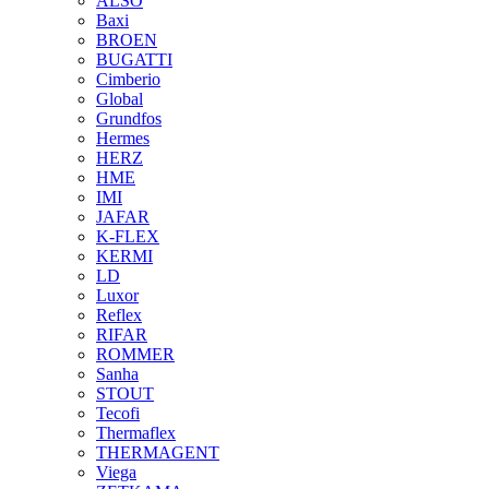
ALSO
Baxi
BROEN
BUGATTI
Cimberio
Global
Grundfos
Hermes
HERZ
HME
IMI
JAFAR
K-FLEX
KERMI
LD
Luxor
Reflex
RIFAR
ROMMER
Sanha
STOUT
Tecofi
Thermaflex
THERMAGENT
Viega