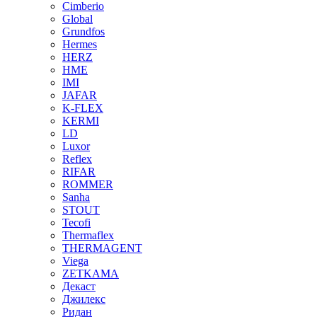
Cimberio
Global
Grundfos
Hermes
HERZ
HME
IMI
JAFAR
K-FLEX
KERMI
LD
Luxor
Reflex
RIFAR
ROMMER
Sanha
STOUT
Tecofi
Thermaflex
THERMAGENT
Viega
ZETKAMA
Декаст
Джилекс
Ридан