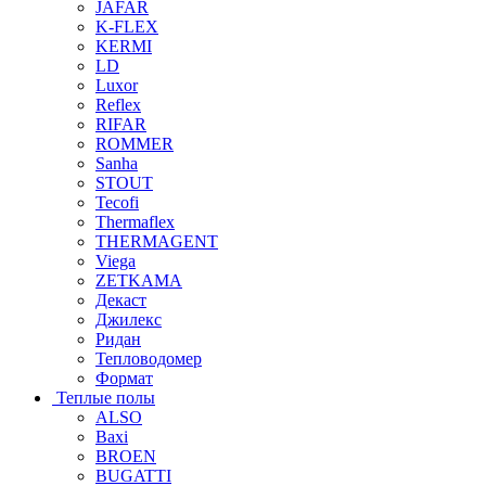
JAFAR
K-FLEX
KERMI
LD
Luxor
Reflex
RIFAR
ROMMER
Sanha
STOUT
Tecofi
Thermaflex
THERMAGENT
Viega
ZETKAMA
Декаст
Джилекс
Ридан
Тепловодомер
Формат
Теплые полы
ALSO
Baxi
BROEN
BUGATTI