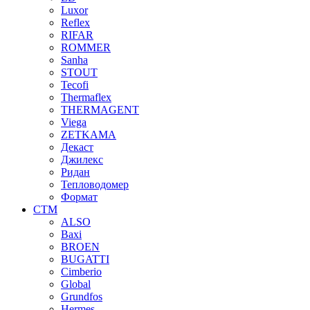
Luxor
Reflex
RIFAR
ROMMER
Sanha
STOUT
Tecofi
Thermaflex
THERMAGENT
Viega
ZETKAMA
Декаст
Джилекс
Ридан
Тепловодомер
Формат
СТМ
ALSO
Baxi
BROEN
BUGATTI
Cimberio
Global
Grundfos
Hermes