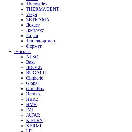
Thermaflex
THERMAGENT
Viega
ZETKAMA
Декаст
Джилекс
Ридан
Тепловодомер
Формат
Насосы
ALSO
Baxi
BROEN
BUGATTI
Cimberio
Global
Grundfos
Hermes
HERZ
HME
IMI
JAFAR
K-FLEX
KERMI
LD