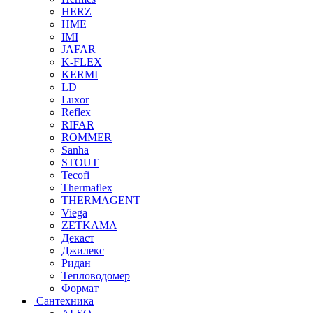
HERZ
HME
IMI
JAFAR
K-FLEX
KERMI
LD
Luxor
Reflex
RIFAR
ROMMER
Sanha
STOUT
Tecofi
Thermaflex
THERMAGENT
Viega
ZETKAMA
Декаст
Джилекс
Ридан
Тепловодомер
Формат
Сантехника