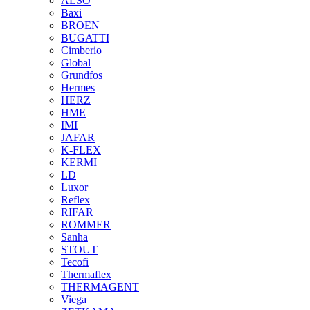
ALSO
Baxi
BROEN
BUGATTI
Cimberio
Global
Grundfos
Hermes
HERZ
HME
IMI
JAFAR
K-FLEX
KERMI
LD
Luxor
Reflex
RIFAR
ROMMER
Sanha
STOUT
Tecofi
Thermaflex
THERMAGENT
Viega