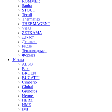
ROMMER
Sanha
STOUT
Tecofi
Thermaflex
THERMAGENT
Viega
ZETKAMA
Декаст
Джилекс
Ридан
Тепловодомер
Формат
Котлы
ALSO
Baxi
BROEN
BUGATTI
Cimberio
Global
Grundfos
Hermes
HERZ
HME
IMI