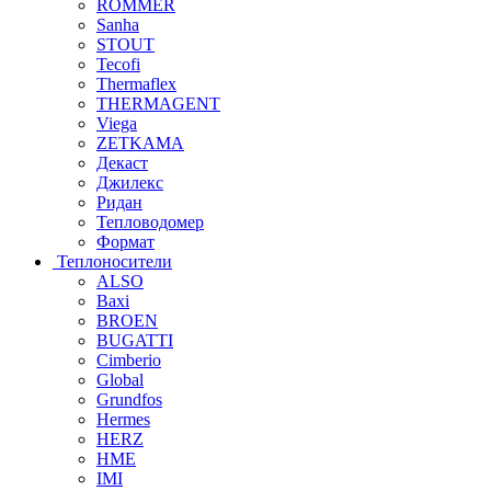
ROMMER
Sanha
STOUT
Tecofi
Thermaflex
THERMAGENT
Viega
ZETKAMA
Декаст
Джилекс
Ридан
Тепловодомер
Формат
Теплоносители
ALSO
Baxi
BROEN
BUGATTI
Cimberio
Global
Grundfos
Hermes
HERZ
HME
IMI