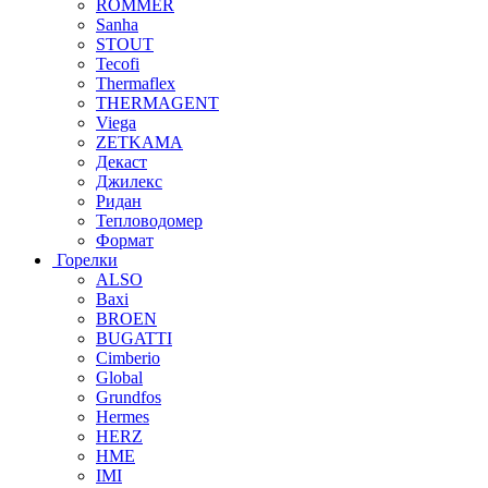
ROMMER
Sanha
STOUT
Tecofi
Thermaflex
THERMAGENT
Viega
ZETKAMA
Декаст
Джилекс
Ридан
Тепловодомер
Формат
Горелки
ALSO
Baxi
BROEN
BUGATTI
Cimberio
Global
Grundfos
Hermes
HERZ
HME
IMI