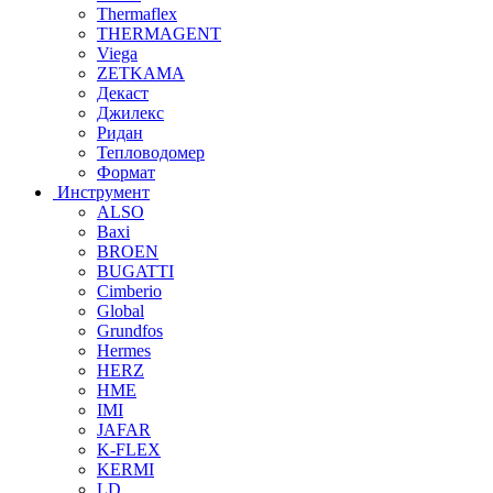
Thermaflex
THERMAGENT
Viega
ZETKAMA
Декаст
Джилекс
Ридан
Тепловодомер
Формат
Инструмент
ALSO
Baxi
BROEN
BUGATTI
Cimberio
Global
Grundfos
Hermes
HERZ
HME
IMI
JAFAR
K-FLEX
KERMI
LD