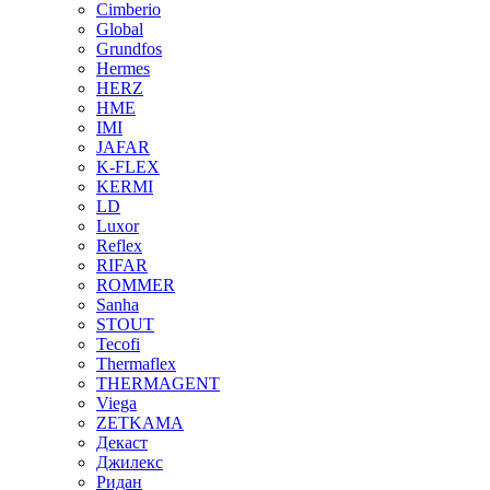
Cimberio
Global
Grundfos
Hermes
HERZ
HME
IMI
JAFAR
K-FLEX
KERMI
LD
Luxor
Reflex
RIFAR
ROMMER
Sanha
STOUT
Tecofi
Thermaflex
THERMAGENT
Viega
ZETKAMA
Декаст
Джилекс
Ридан