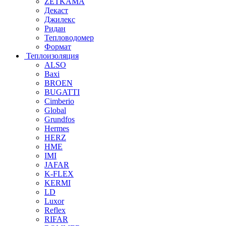
ZETKAMA
Декаст
Джилекс
Ридан
Тепловодомер
Формат
Теплоизоляция
ALSO
Baxi
BROEN
BUGATTI
Cimberio
Global
Grundfos
Hermes
HERZ
HME
IMI
JAFAR
K-FLEX
KERMI
LD
Luxor
Reflex
RIFAR