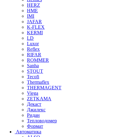
HERZ
HME
IMI
JAFAR
K-FLEX
KERMI
LD
Luxor
Reflex
RIFAR
ROMMER
Sanha
STOUT
Tecofi
Thermaflex
THERMAGENT
Viega
ZETKAMA
Декаст
Джилекс
Ридан
Тепловодомер
Формат
Автоматика