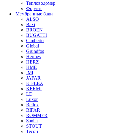
Тепловодомер
Формат
Мембранные баки
ALSO
Baxi
BROEN
BUGATTI
Cimberio
Global
Grundfos
Hermes
HERZ
HME
IMI
JAFAR
K-FLEX
KERMI
LD
Luxor
Reflex
RIFAR
ROMMER
Sanha
STOUT
Tecofi