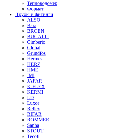
Тепловодомер
Формат
Трубы и фитинги
ALSO
Baxi
BROEN
BUGATTI
Cimberio
Global
Grundfos
Hermes
HERZ
HME
IMI
JAFAR
K-FLEX
KERMI
LD
Luxor
Reflex
RIFAR
ROMMER
Sanha
STOUT
Tecofi