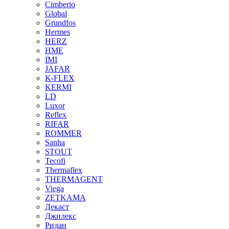
Cimberio
Global
Grundfos
Hermes
HERZ
HME
IMI
JAFAR
K-FLEX
KERMI
LD
Luxor
Reflex
RIFAR
ROMMER
Sanha
STOUT
Tecofi
Thermaflex
THERMAGENT
Viega
ZETKAMA
Декаст
Джилекс
Ридан