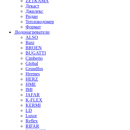
ZETKAMA
Декаст
Джилекс
Ридан
Тепловодомер
Формат
Водонагреватели
ALSO
Baxi
BROEN
BUGATTI
Cimberio
Global
Grundfos
Hermes
HERZ
HME
IMI
JAFAR
K-FLEX
KERMI
LD
Luxor
Reflex
RIFAR