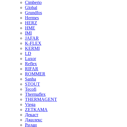
Cimberio
Global
Grundfos
Hermes
HERZ
HME
IMI
JAFAR
K-FLEX
KERMI
LD
Luxor
Reflex
RIFAR
ROMMER
Sanha
STOUT
Tecofi
Thermaflex
THERMAGENT
Viega
ZETKAMA
Декаст
Джилекс
Ридан