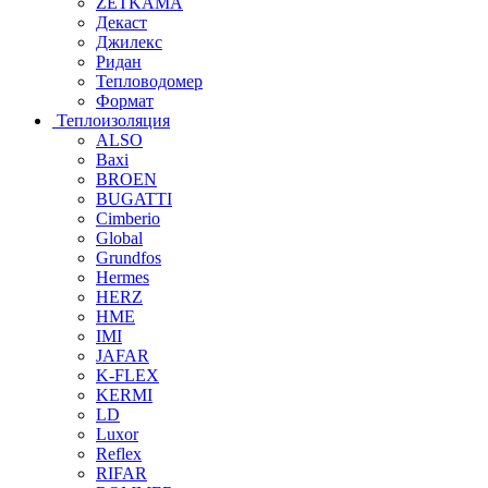
ZETKAMA
Декаст
Джилекс
Ридан
Тепловодомер
Формат
Теплоизоляция
ALSO
Baxi
BROEN
BUGATTI
Cimberio
Global
Grundfos
Hermes
HERZ
HME
IMI
JAFAR
K-FLEX
KERMI
LD
Luxor
Reflex
RIFAR