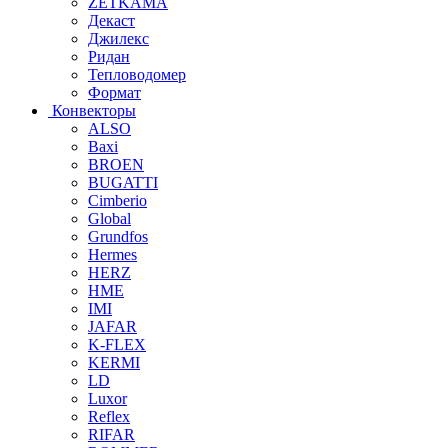
ZETKAMA
Декаст
Джилекс
Ридан
Тепловодомер
Формат
Конвекторы
ALSO
Baxi
BROEN
BUGATTI
Cimberio
Global
Grundfos
Hermes
HERZ
HME
IMI
JAFAR
K-FLEX
KERMI
LD
Luxor
Reflex
RIFAR