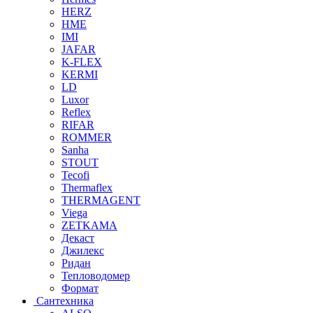
HERZ
HME
IMI
JAFAR
K-FLEX
KERMI
LD
Luxor
Reflex
RIFAR
ROMMER
Sanha
STOUT
Tecofi
Thermaflex
THERMAGENT
Viega
ZETKAMA
Декаст
Джилекс
Ридан
Тепловодомер
Формат
Сантехника