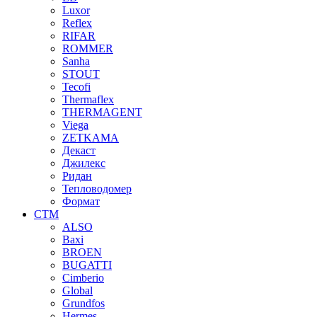
Luxor
Reflex
RIFAR
ROMMER
Sanha
STOUT
Tecofi
Thermaflex
THERMAGENT
Viega
ZETKAMA
Декаст
Джилекс
Ридан
Тепловодомер
Формат
СТМ
ALSO
Baxi
BROEN
BUGATTI
Cimberio
Global
Grundfos
Hermes