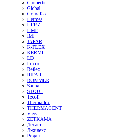
Cimberio
Global
Grundfos
Hermes
HERZ
HME
IMI
JAFAR
K-FLEX
KERMI
LD
Luxor
Reflex
RIFAR
ROMMER
Sanha
STOUT
Tecofi
Thermaflex
THERMAGENT
Viega
ZETKAMA
Декаст
Джилекс
Ридан