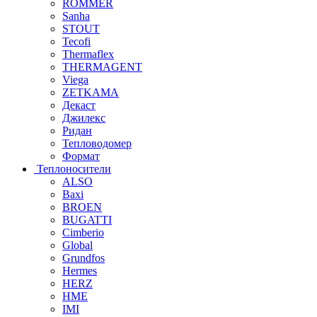
ROMMER
Sanha
STOUT
Tecofi
Thermaflex
THERMAGENT
Viega
ZETKAMA
Декаст
Джилекс
Ридан
Тепловодомер
Формат
Теплоносители
ALSO
Baxi
BROEN
BUGATTI
Cimberio
Global
Grundfos
Hermes
HERZ
HME
IMI