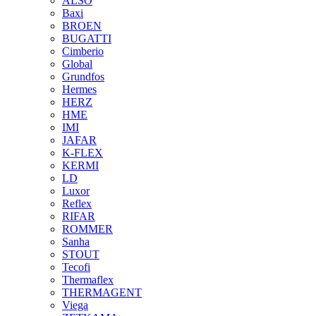
ALSO
Baxi
BROEN
BUGATTI
Cimberio
Global
Grundfos
Hermes
HERZ
HME
IMI
JAFAR
K-FLEX
KERMI
LD
Luxor
Reflex
RIFAR
ROMMER
Sanha
STOUT
Tecofi
Thermaflex
THERMAGENT
Viega