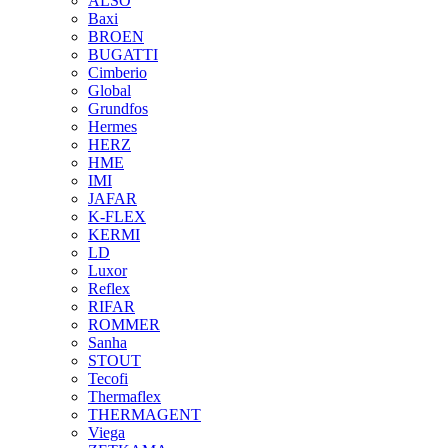
ALSO
Baxi
BROEN
BUGATTI
Cimberio
Global
Grundfos
Hermes
HERZ
HME
IMI
JAFAR
K-FLEX
KERMI
LD
Luxor
Reflex
RIFAR
ROMMER
Sanha
STOUT
Tecofi
Thermaflex
THERMAGENT
Viega