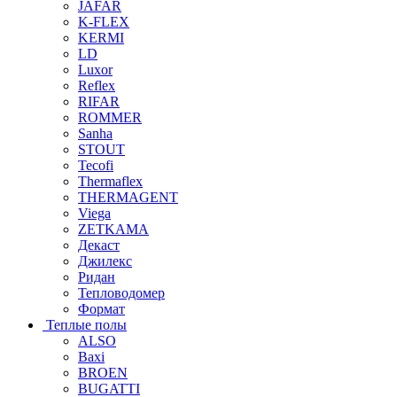
JAFAR
K-FLEX
KERMI
LD
Luxor
Reflex
RIFAR
ROMMER
Sanha
STOUT
Tecofi
Thermaflex
THERMAGENT
Viega
ZETKAMA
Декаст
Джилекс
Ридан
Тепловодомер
Формат
Теплые полы
ALSO
Baxi
BROEN
BUGATTI