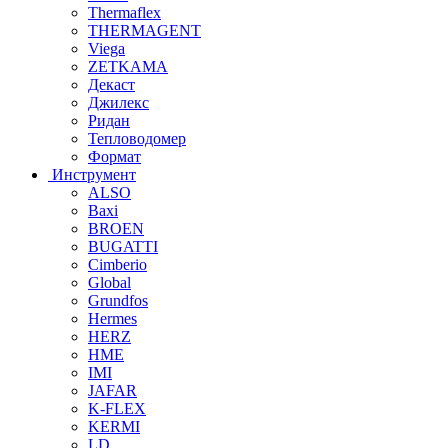
Thermaflex
THERMAGENT
Viega
ZETKAMA
Декаст
Джилекс
Ридан
Тепловодомер
Формат
Инструмент
ALSO
Baxi
BROEN
BUGATTI
Cimberio
Global
Grundfos
Hermes
HERZ
HME
IMI
JAFAR
K-FLEX
KERMI
LD