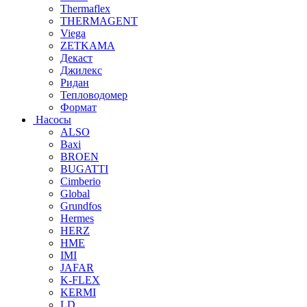
Thermaflex
THERMAGENT
Viega
ZETKAMA
Декаст
Джилекс
Ридан
Тепловодомер
Формат
Насосы
ALSO
Baxi
BROEN
BUGATTI
Cimberio
Global
Grundfos
Hermes
HERZ
HME
IMI
JAFAR
K-FLEX
KERMI
LD