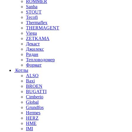
ROMMER
Sanha
STOUT
Tecofi
Thermaflex
THERMAGENT
Viega
ZETKAMA
Декаст
Джилекс
Ридан
Тепловодомер
Формат
Котлы
ALSO
Baxi
BROEN
BUGATTI
Cimberio
Global
Grundfos
Hermes
HERZ
HME
IMI