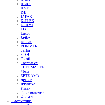
HERZ
HME
IMI
JAFAR
K-FLEX
KERMI
LD
Luxor
Reflex
RIFAR
ROMMER
Sanha
STOUT
Tecofi
Thermaflex
THERMAGENT
Viega
ZETKAMA
Декаст
Джилекс
Ридан
Тепловодомер
Формат
Автоматика