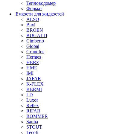
Тепловодомер
Формат
Емкости для жидкостей
ALSO
Baxi
BROEN
BUGATTI
Cimberio
Global
Grundfos
Hermes
HERZ
HME
IMI
JAFAR
K-FLEX
KERMI
LD
Luxor
Reflex
RIFAR
ROMMER
Sanha
STOUT
Tecofi