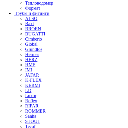
Тепловодомер
Формат
Трубы и фитинги
ALSO
Baxi
BROEN
BUGATTI
Cimberio
Global
Grundfos
Hermes
HERZ
HME
IMI
JAFAR
K-FLEX
KERMI
LD
Luxor
Reflex
RIFAR
ROMMER
Sanha
STOUT
Tecofi