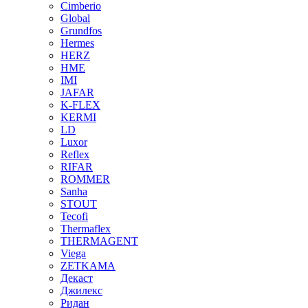
Cimberio
Global
Grundfos
Hermes
HERZ
HME
IMI
JAFAR
K-FLEX
KERMI
LD
Luxor
Reflex
RIFAR
ROMMER
Sanha
STOUT
Tecofi
Thermaflex
THERMAGENT
Viega
ZETKAMA
Декаст
Джилекс
Ридан