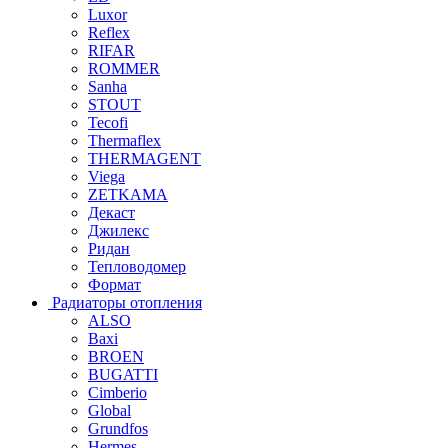
Luxor
Reflex
RIFAR
ROMMER
Sanha
STOUT
Tecofi
Thermaflex
THERMAGENT
Viega
ZETKAMA
Декаст
Джилекс
Ридан
Тепловодомер
Формат
Радиаторы отопления
ALSO
Baxi
BROEN
BUGATTI
Cimberio
Global
Grundfos
Hermes