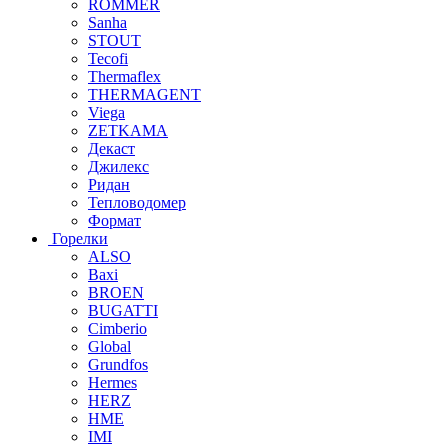
ROMMER
Sanha
STOUT
Tecofi
Thermaflex
THERMAGENT
Viega
ZETKAMA
Декаст
Джилекс
Ридан
Тепловодомер
Формат
Горелки
ALSO
Baxi
BROEN
BUGATTI
Cimberio
Global
Grundfos
Hermes
HERZ
HME
IMI