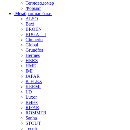
Тепловодомер
Формат
Мембранные баки
ALSO
Baxi
BROEN
BUGATTI
Cimberio
Global
Grundfos
Hermes
HERZ
HME
IMI
JAFAR
K-FLEX
KERMI
LD
Luxor
Reflex
RIFAR
ROMMER
Sanha
STOUT
Tecofi