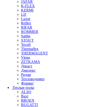
JAFAR
K-FLEX
KERMI
LD
Luxor
Reflex
RIFAR
ROMMER
Sanha
STOUT
Tecofi
Thermaflex
THERMAGENT
Viega
ZETKAMA
Декаст
Джилекс
Ридан
Тепловодомер
Формат
Теплые полы
ALSO
Baxi
BROEN
BUGATTI