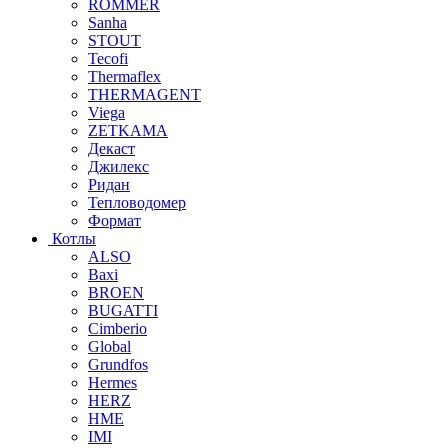
ROMMER
Sanha
STOUT
Tecofi
Thermaflex
THERMAGENT
Viega
ZETKAMA
Декаст
Джилекс
Ридан
Тепловодомер
Формат
Котлы
ALSO
Baxi
BROEN
BUGATTI
Cimberio
Global
Grundfos
Hermes
HERZ
HME
IMI