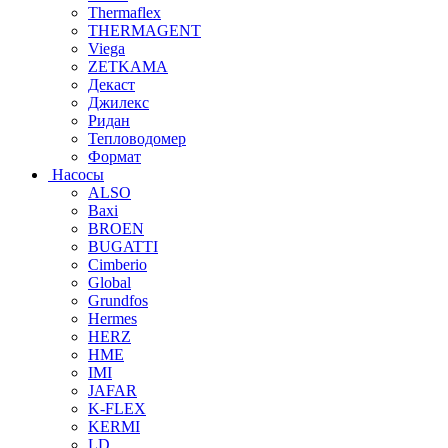
Thermaflex
THERMAGENT
Viega
ZETKAMA
Декаст
Джилекс
Ридан
Тепловодомер
Формат
Насосы
ALSO
Baxi
BROEN
BUGATTI
Cimberio
Global
Grundfos
Hermes
HERZ
HME
IMI
JAFAR
K-FLEX
KERMI
LD