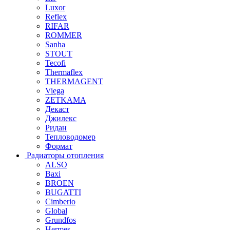
Luxor
Reflex
RIFAR
ROMMER
Sanha
STOUT
Tecofi
Thermaflex
THERMAGENT
Viega
ZETKAMA
Декаст
Джилекс
Ридан
Тепловодомер
Формат
Радиаторы отопления
ALSO
Baxi
BROEN
BUGATTI
Cimberio
Global
Grundfos
Hermes