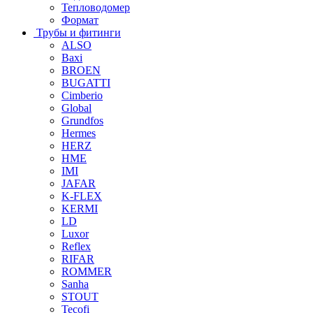
Тепловодомер
Формат
Трубы и фитинги
ALSO
Baxi
BROEN
BUGATTI
Cimberio
Global
Grundfos
Hermes
HERZ
HME
IMI
JAFAR
K-FLEX
KERMI
LD
Luxor
Reflex
RIFAR
ROMMER
Sanha
STOUT
Tecofi