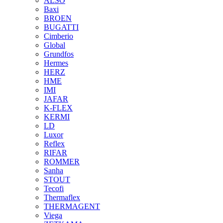
ALSO
Baxi
BROEN
BUGATTI
Cimberio
Global
Grundfos
Hermes
HERZ
HME
IMI
JAFAR
K-FLEX
KERMI
LD
Luxor
Reflex
RIFAR
ROMMER
Sanha
STOUT
Tecofi
Thermaflex
THERMAGENT
Viega