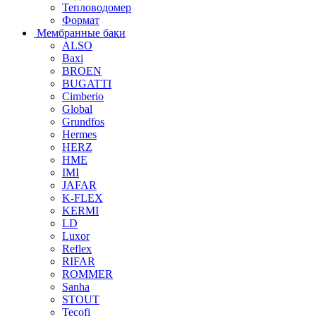
Тепловодомер
Формат
Мембранные баки
ALSO
Baxi
BROEN
BUGATTI
Cimberio
Global
Grundfos
Hermes
HERZ
HME
IMI
JAFAR
K-FLEX
KERMI
LD
Luxor
Reflex
RIFAR
ROMMER
Sanha
STOUT
Tecofi