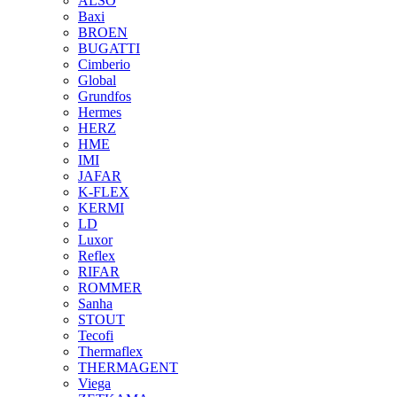
ALSO
Baxi
BROEN
BUGATTI
Cimberio
Global
Grundfos
Hermes
HERZ
HME
IMI
JAFAR
K-FLEX
KERMI
LD
Luxor
Reflex
RIFAR
ROMMER
Sanha
STOUT
Tecofi
Thermaflex
THERMAGENT
Viega