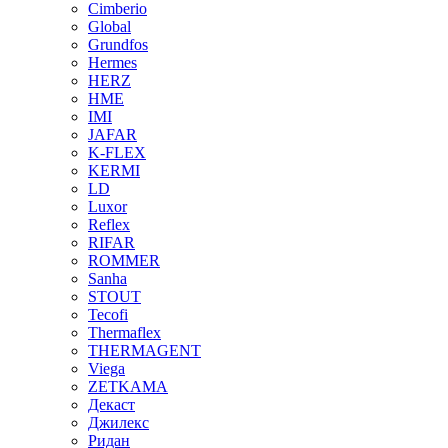
Cimberio
Global
Grundfos
Hermes
HERZ
HME
IMI
JAFAR
K-FLEX
KERMI
LD
Luxor
Reflex
RIFAR
ROMMER
Sanha
STOUT
Tecofi
Thermaflex
THERMAGENT
Viega
ZETKAMA
Декаст
Джилекс
Ридан