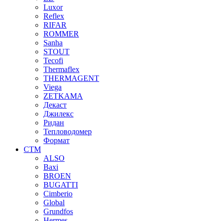
Luxor
Reflex
RIFAR
ROMMER
Sanha
STOUT
Tecofi
Thermaflex
THERMAGENT
Viega
ZETKAMA
Декаст
Джилекс
Ридан
Тепловодомер
Формат
СТМ
ALSO
Baxi
BROEN
BUGATTI
Cimberio
Global
Grundfos
Hermes