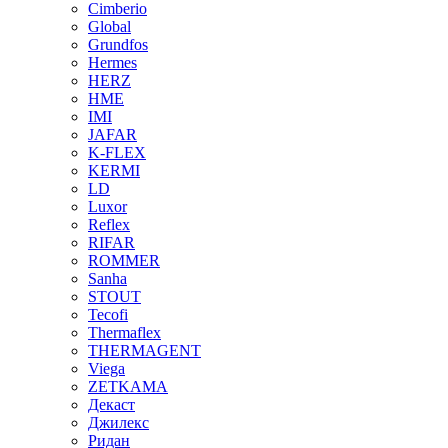
Cimberio
Global
Grundfos
Hermes
HERZ
HME
IMI
JAFAR
K-FLEX
KERMI
LD
Luxor
Reflex
RIFAR
ROMMER
Sanha
STOUT
Tecofi
Thermaflex
THERMAGENT
Viega
ZETKAMA
Декаст
Джилекс
Ридан