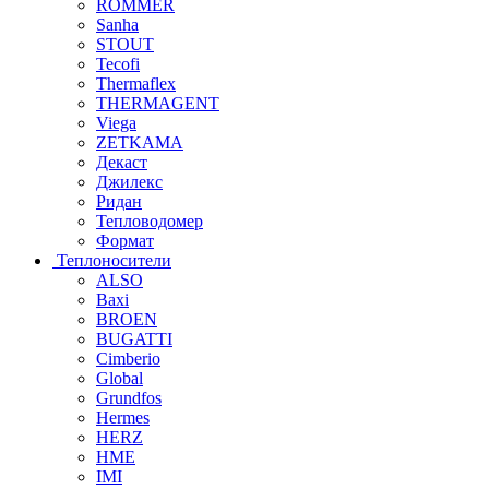
ROMMER
Sanha
STOUT
Tecofi
Thermaflex
THERMAGENT
Viega
ZETKAMA
Декаст
Джилекс
Ридан
Тепловодомер
Формат
Теплоносители
ALSO
Baxi
BROEN
BUGATTI
Cimberio
Global
Grundfos
Hermes
HERZ
HME
IMI