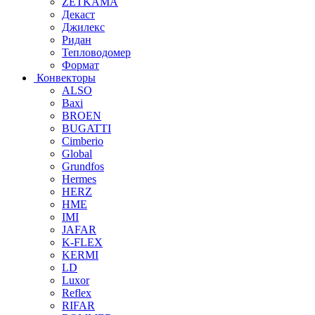
ZETKAMA
Декаст
Джилекс
Ридан
Тепловодомер
Формат
Конвекторы
ALSO
Baxi
BROEN
BUGATTI
Cimberio
Global
Grundfos
Hermes
HERZ
HME
IMI
JAFAR
K-FLEX
KERMI
LD
Luxor
Reflex
RIFAR