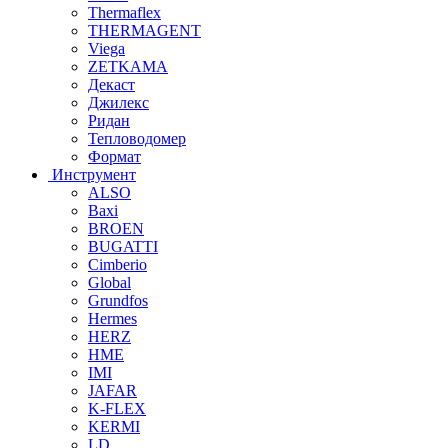
Thermaflex
THERMAGENT
Viega
ZETKAMA
Декаст
Джилекс
Ридан
Тепловодомер
Формат
Инструмент
ALSO
Baxi
BROEN
BUGATTI
Cimberio
Global
Grundfos
Hermes
HERZ
HME
IMI
JAFAR
K-FLEX
KERMI
LD