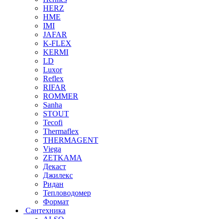
HERZ
HME
IMI
JAFAR
K-FLEX
KERMI
LD
Luxor
Reflex
RIFAR
ROMMER
Sanha
STOUT
Tecofi
Thermaflex
THERMAGENT
Viega
ZETKAMA
Декаст
Джилекс
Ридан
Тепловодомер
Формат
Сантехника