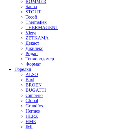
ROMMER
Sanha
STOUT
Tecofi
Thermaflex
THERMAGENT
Viega
ZETKAMA
Декаст
Джилекс
Ридан
Тепловодомер
Формат
Горелки
ALSO
Baxi
BROEN
BUGATTI
Cimberio
Global
Grundfos
Hermes
HERZ
HME
IMI