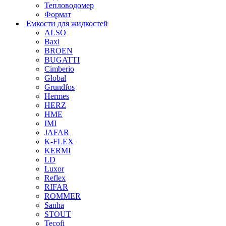
Тепловодомер
Формат
Емкости для жидкостей
ALSO
Baxi
BROEN
BUGATTI
Cimberio
Global
Grundfos
Hermes
HERZ
HME
IMI
JAFAR
K-FLEX
KERMI
LD
Luxor
Reflex
RIFAR
ROMMER
Sanha
STOUT
Tecofi