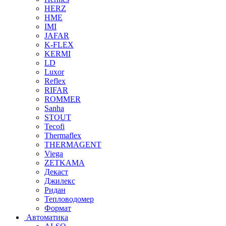
HERZ
HME
IMI
JAFAR
K-FLEX
KERMI
LD
Luxor
Reflex
RIFAR
ROMMER
Sanha
STOUT
Tecofi
Thermaflex
THERMAGENT
Viega
ZETKAMA
Декаст
Джилекс
Ридан
Тепловодомер
Формат
Автоматика