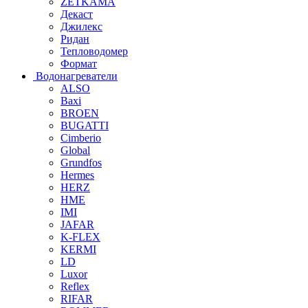
ZETKAMA
Декаст
Джилекс
Ридан
Тепловодомер
Формат
Водонагреватели
ALSO
Baxi
BROEN
BUGATTI
Cimberio
Global
Grundfos
Hermes
HERZ
HME
IMI
JAFAR
K-FLEX
KERMI
LD
Luxor
Reflex
RIFAR