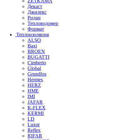
ZETKAMA
Декаст
Джилекс
Ридан
Тепловодомер
Формат
Теплоизоляция
ALSO
Baxi
BROEN
BUGATTI
Cimberio
Global
Grundfos
Hermes
HERZ
HME
IMI
JAFAR
K-FLEX
KERMI
LD
Luxor
Reflex
RIFAR