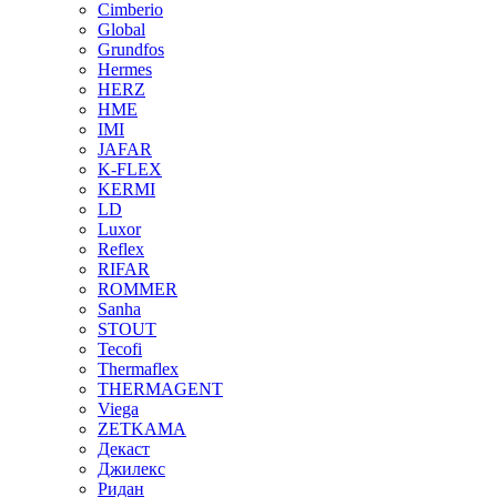
Cimberio
Global
Grundfos
Hermes
HERZ
HME
IMI
JAFAR
K-FLEX
KERMI
LD
Luxor
Reflex
RIFAR
ROMMER
Sanha
STOUT
Tecofi
Thermaflex
THERMAGENT
Viega
ZETKAMA
Декаст
Джилекс
Ридан